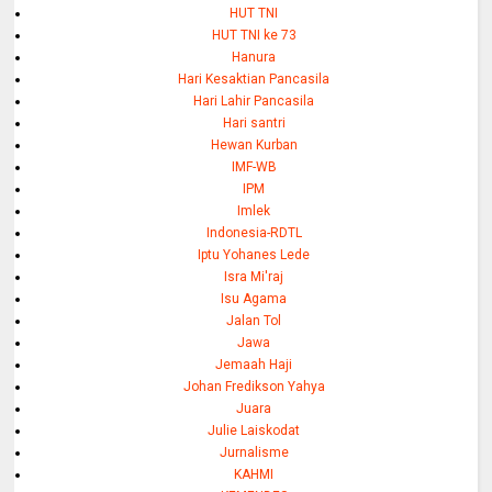
HUT TNI
HUT TNI ke 73
Hanura
Hari Kesaktian Pancasila
Hari Lahir Pancasila
Hari santri
Hewan Kurban
IMF-WB
IPM
Imlek
Indonesia-RDTL
Iptu Yohanes Lede
Isra Mi'raj
Isu Agama
Jalan Tol
Jawa
Jemaah Haji
Johan Fredikson Yahya
Juara
Julie Laiskodat
Jurnalisme
KAHMI