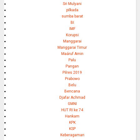
Sri Mulyani
pilkada
sumba barat
BI
IMF
Korupsi
Manggarai
Manggarai Timur
Maáruf Amin
Palu
Pangan
Pilres 2019
Prabowo
Belu
Bencana
Djafar Achmad
GMNI
HUT RI ke 74
Hankam
KPK
KSP
Keberagaman