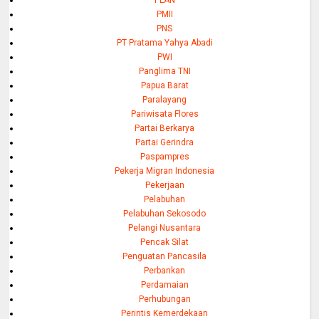
PLAN
PMII
PNS
PT Pratama Yahya Abadi
PWI
Panglima TNI
Papua Barat
Paralayang
Pariwisata Flores
Partai Berkarya
Partai Gerindra
Paspampres
Pekerja Migran Indonesia
Pekerjaan
Pelabuhan
Pelabuhan Sekosodo
Pelangi Nusantara
Pencak Silat
Penguatan Pancasila
Perbankan
Perdamaian
Perhubungan
Perintis Kemerdekaan