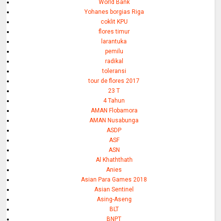
World Bank
Yohanes borgias Riga
coklit KPU
flores timur
larantuka
pemilu
radikal
toleransi
tour de flores 2017
23 T
4 Tahun
AMAN Flobamora
AMAN Nusabunga
ASDP
ASF
ASN
Al Khaththath
Anies
Asian Para Games 2018
Asian Sentinel
Asing-Aseng
BLT
BNPT