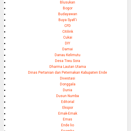
Blusukan
Bogor
Budayawan
Buya Syafi'i
CFD
Citilink
Cukai
DIY
Damai
Danau Kelimutu
Desa Tiwu Sora
Dharma Lautan Utama
Dinas Pertanian dan Peternakan Kabupaten Ende
Divestasi
Donggala
Dunia
Dusun Numba
Editorial
Ekspor
Emak-Emak
Emas
Ende lio