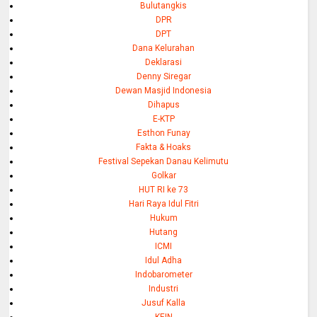
Bulutangkis
DPR
DPT
Dana Kelurahan
Deklarasi
Denny Siregar
Dewan Masjid Indonesia
Dihapus
E-KTP
Esthon Funay
Fakta & Hoaks
Festival Sepekan Danau Kelimutu
Golkar
HUT RI ke 73
Hari Raya Idul Fitri
Hukum
Hutang
ICMI
Idul Adha
Indobarometer
Industri
Jusuf Kalla