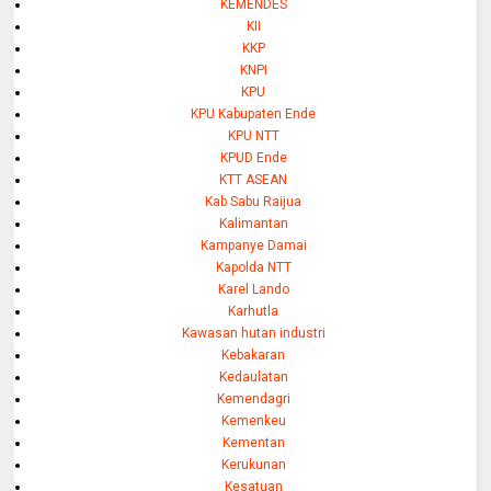
KEMENDES
KII
KKP
KNPI
KPU
KPU Kabupaten Ende
KPU NTT
KPUD Ende
KTT ASEAN
Kab Sabu Raijua
Kalimantan
Kampanye Damai
Kapolda NTT
Karel Lando
Karhutla
Kawasan hutan industri
Kebakaran
Kedaulatan
Kemendagri
Kemenkeu
Kementan
Kerukunan
Kesatuan