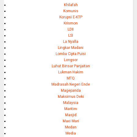
Khilafah
Komunis
Korupsi E-KTP
Krismon
LDII
LSI
La Nyalla
Lingkar Madani
Lomba Cipta Puisi
Longsor
Luhut Binsar Panjaitan
Lukman Hakim
MTQ
Madrasah Negeri Ende
Magepanda
Maksimus Deki
Malaysia
Maritim
Masjid
Maxi Mari
Medan
Media