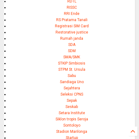
RDTL
RISSC
RRI Ende
RS Pratama Tanali
Registrasi SIM Card
Restorative justice
Rumah janda
SDA
SDM
SMA/SMK
STKIP Simbiosis
STPM St. Ursula
Sabu
Sandiaga Uno
Sejahtera
Seleksi CPNS
Sepak
Seskab
Setara Institute
Siklon tropis Seroja
Sontoloyo
Stadion Marilonga
Startup