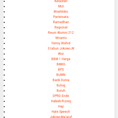
Kelautan
MUI
Moeldoko
Pariwisata
Ramadhan
Regional
Reuni Alumni 212
Wiranto
Yenny Wahid
3 tahun Jokowi-JK
Alor
BBM 1 Harga
BMKG
BPS
BUMN
Bank Dunia
Bulog
Buruh
DPRD Ende
Habieb Rizieq
Haji
Hate Speech
Jokowi-Ma'aruf