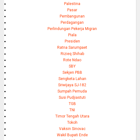
Palestina
Pasar
Pembangunan
Perdagangan
Perlindungan Pekerja Migran
Piala
Presiden
Ratna Sarumpaet
Rizieq Shihab
Rote Ndao
SBY
Sekjen PBB
Sengketa Lahan
Sriwijaya SJ-182
Sumpah Pemuda
Susi Pudjiastuti
TGB
TNI
Timor Tengah Utara
Tokoh
Vaksin Sinovac
Wakil Bupati Ende