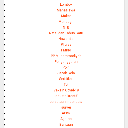
Lombok
Mahasiswa
Makar
Mendagri
NTB
Natal dan Tahun Baru
Nawacita
PIlpres
PMKRI
PP Muhammadiyah
Pengangguran
Polri
Sepak Bola
Sertifikat
Tol
Vaksin Covid-19
industri kreatif
persatuan Indonesia
survei
APBN
Agama
Bantuan