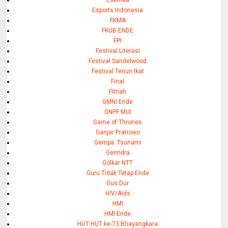
Esemka
Esports Indonesia
FKMA
FKUB ENDE
FPI
Festival Literasi
Festival Sandelwood
Festival Tenun Ikat
Final
Fitnah
GMNI Ende
GNPF MUI
Game of Thrones
Ganjar Pranowo
Gempa. Tsunami
Gerindra
Golkar NTT
Guru Tidak Tetap Ende
Gus Dur
HIV/Aids
HMI
HMI Ende
HUT HUT ke-73 Bhayangkara