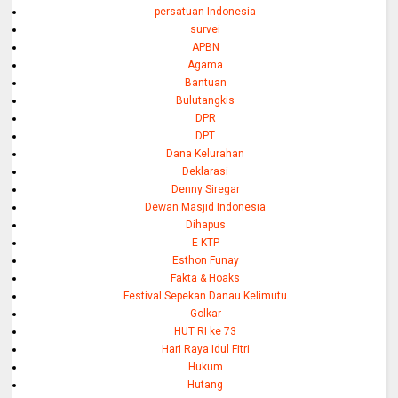
persatuan Indonesia
survei
APBN
Agama
Bantuan
Bulutangkis
DPR
DPT
Dana Kelurahan
Deklarasi
Denny Siregar
Dewan Masjid Indonesia
Dihapus
E-KTP
Esthon Funay
Fakta & Hoaks
Festival Sepekan Danau Kelimutu
Golkar
HUT RI ke 73
Hari Raya Idul Fitri
Hukum
Hutang