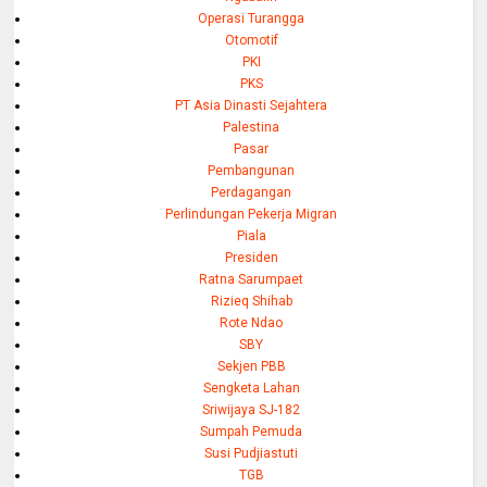
Operasi Turangga
Otomotif
PKI
PKS
PT Asia Dinasti Sejahtera
Palestina
Pasar
Pembangunan
Perdagangan
Perlindungan Pekerja Migran
Piala
Presiden
Ratna Sarumpaet
Rizieq Shihab
Rote Ndao
SBY
Sekjen PBB
Sengketa Lahan
Sriwijaya SJ-182
Sumpah Pemuda
Susi Pudjiastuti
TGB