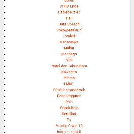
Buruh
DPRD Ende
Habieb Rizieq
Haji
Hate Speech
Jokowi-Ma'aruf
Lombok
Mahasiswa
Makar
Mendagri
NTB
Natal dan Tahun Baru
Nawacita
PIlpres
PMKRI
PP Muhammadiyah
Pengangguran
Polri
Sepak Bola
Sertifikat
Tol
Vaksin Covid-19
industri kreatif