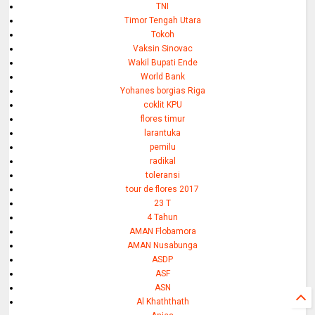
TNI
Timor Tengah Utara
Tokoh
Vaksin Sinovac
Wakil Bupati Ende
World Bank
Yohanes borgias Riga
coklit KPU
flores timur
larantuka
pemilu
radikal
toleransi
tour de flores 2017
23 T
4 Tahun
AMAN Flobamora
AMAN Nusabunga
ASDP
ASF
ASN
Al Khaththath