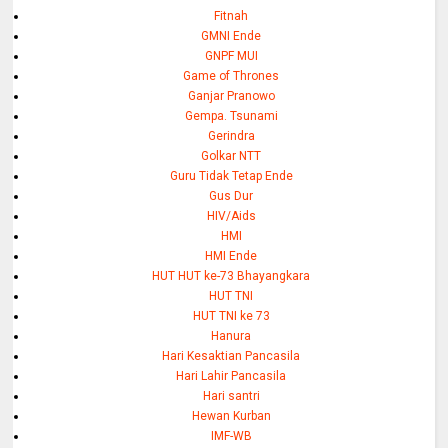
Fitnah
GMNI Ende
GNPF MUI
Game of Thrones
Ganjar Pranowo
Gempa. Tsunami
Gerindra
Golkar NTT
Guru Tidak Tetap Ende
Gus Dur
HIV/Aids
HMI
HMI Ende
HUT HUT ke-73 Bhayangkara
HUT TNI
HUT TNI ke 73
Hanura
Hari Kesaktian Pancasila
Hari Lahir Pancasila
Hari santri
Hewan Kurban
IMF-WB