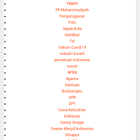
PMKRI
PP Muhammadiyah
Pengangguran
Polri
Sepak Bola
Sertifikat
Tol
Vaksin Covid-19
industri kreatif
persatuan Indonesia
survei
APBN
Agama
Bantuan
Bulutangkis
DPR
DPT
Dana Kelurahan
Deklarasi
Denny Siregar
Dewan Masjid Indonesia
Dihapus