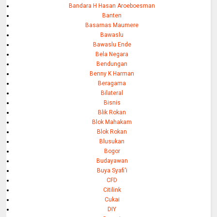
Bandara H Hasan Aroeboesman
Banten
Basarnas Maumere
Bawaslu
Bawaslu Ende
Bela Negara
Bendungan
Benny K Harman
Beragama
Bilateral
Bisnis
Blik Rokan
Blok Mahakam
Blok Rokan
Blusukan
Bogor
Budayawan
Buya Syafi'i
CFD
Citilink
Cukai
DIY