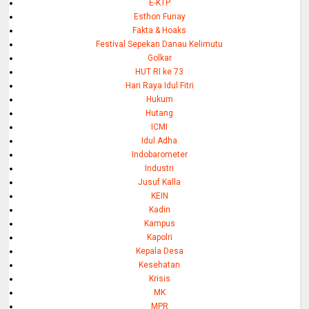
E-KTP
Esthon Funay
Fakta & Hoaks
Festival Sepekan Danau Kelimutu
Golkar
HUT RI ke 73
Hari Raya Idul Fitri
Hukum
Hutang
ICMI
Idul Adha
Indobarometer
Industri
Jusuf Kalla
KEIN
Kadin
Kampus
Kapolri
Kepala Desa
Kesehatan
Krisis
MK
MPR