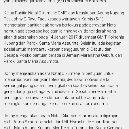
yang diselenggarakan Jumat (6/1) di Millenium Ballroom.
Ketua Panitia Natal Oikumene GMIT dan Keuskupan Agung Kupang
Pdt. Johny E. Riwu Tadu kepada wartawan, Kamis (5/1)
mengatakan panitia tidak hanya berfokus pada perayaan Natal,
namun ada beberapa kegiatan lainnya yakni donor darah yang
akan dilaksanakan pada 14 Januari 2017 di Jemaat GMIT Koinonia
Kupang dan Paroki Santa Maria Assumta. Selain itu, ada kegiatan
sosial untuk membantu korban penggusuran di Oebufu dan
Oesapa. Posko bantuan berada di Jemaat Maranatha Oebufu dan
Paroki Santa Maria Assumpta.
Johny menjelaskan acara Natal Oikumene ini bertujuan untuk
menumbuhkembangkan toleransi, dedikasi, motivasi serta
semangat juang dalam meningkatkan kualitas kehidupan sosial
gereja dan juga sebagai wujud idealism. Sebab, mereka melihat
pentingnya merawat kerukunan antarumat beragama dan
meningkatkan semangat kemajemukan di antara sesama.
Johny mengatakan acara Natal Oikumene hari ini akan dipimpin
oleh Romo Simon Tamelab dan Pdt. Elvrantin de Haan. Khotbah
oleh Uskup Agung Kupang Mgr. Petrus Turang dan Suara Gembala