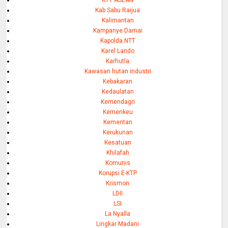
KTT ASEAN
Kab Sabu Raijua
Kalimantan
Kampanye Damai
Kapolda NTT
Karel Lando
Karhutla
Kawasan hutan industri
Kebakaran
Kedaulatan
Kemendagri
Kemenkeu
Kementan
Kerukunan
Kesatuan
Khilafah
Komunis
Korupsi E-KTP
Krismon
LDII
LSI
La Nyalla
Lingkar Madani