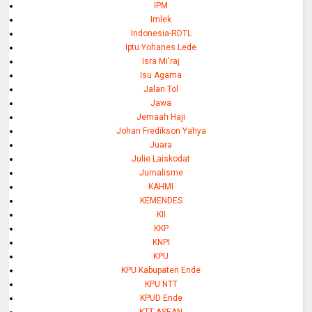
IPM
Imlek
Indonesia-RDTL
Iptu Yohanes Lede
Isra Mi'raj
Isu Agama
Jalan Tol
Jawa
Jemaah Haji
Johan Fredikson Yahya
Juara
Julie Laiskodat
Jurnalisme
KAHMI
KEMENDES
KII
KKP
KNPI
KPU
KPU Kabupaten Ende
KPU NTT
KPUD Ende