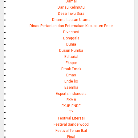
Damai
Danau Kelimutu
Desa Tiwu Sora
Dharma Lautan Utama
Dinas Pertanian dan Peternakan Kabupaten Ende
Divestasi
Donggala
Dunia
Dusun Numba
Editorial
Ekspor
Emak-Emak
Emas
Ende lio
Esemka
Esports Indonesia
FKMA
FKUB ENDE
FPI
Festival Literasi
Festival Sandelwood
Festival Tenun Ikat
Final