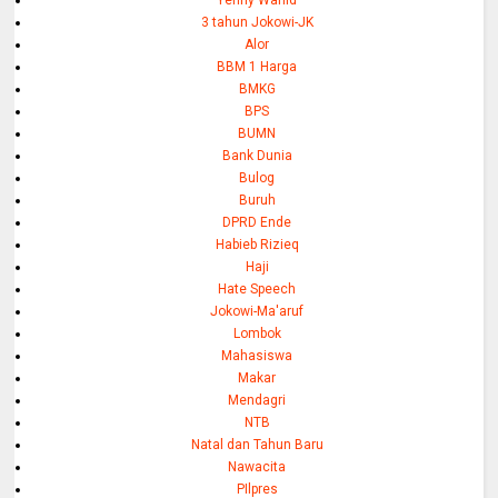
Yenny Wahid
3 tahun Jokowi-JK
Alor
BBM 1 Harga
BMKG
BPS
BUMN
Bank Dunia
Bulog
Buruh
DPRD Ende
Habieb Rizieq
Haji
Hate Speech
Jokowi-Ma'aruf
Lombok
Mahasiswa
Makar
Mendagri
NTB
Natal dan Tahun Baru
Nawacita
PIlpres