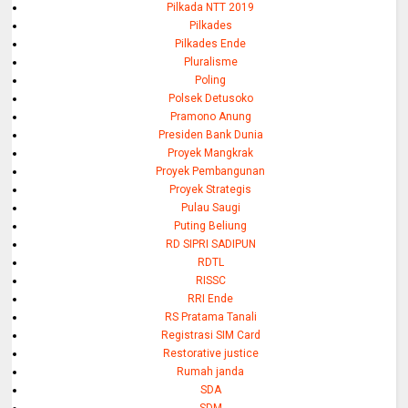
Pilkada NTT 2019
Pilkades
Pilkades Ende
Pluralisme
Poling
Polsek Detusoko
Pramono Anung
Presiden Bank Dunia
Proyek Mangkrak
Proyek Pembangunan
Proyek Strategis
Pulau Saugi
Puting Beliung
RD SIPRI SADIPUN
RDTL
RISSC
RRI Ende
RS Pratama Tanali
Registrasi SIM Card
Restorative justice
Rumah janda
SDA