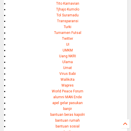
Tito Karnavian
Tjhajo Kumolo
Tol Suramadu
Transparansi
Turki
Turnamen Futsal
Twitter
UI
UMKM
Uang NKRI
Ulama
Umat
Virus Babi
Walikota
Wapres
World Peace Forum
alumni MAN Ende
apel gelar pasukan
banjir
bantuan beras kapolri
bantuan rumah
bantuan sosial