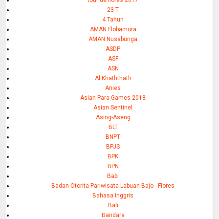
tour de flores 2017
23 T
4 Tahun
AMAN Flobamora
AMAN Nusabunga
ASDP
ASF
ASN
Al Khaththath
Anies
Asian Para Games 2018
Asian Sentinel
Asing-Aseng
BLT
BNPT
BPJS
BPK
BPN
Babi
Badan Otorita Pariwisata Labuan Bajo - Flores
Bahasa Inggris
Bali
Bandara