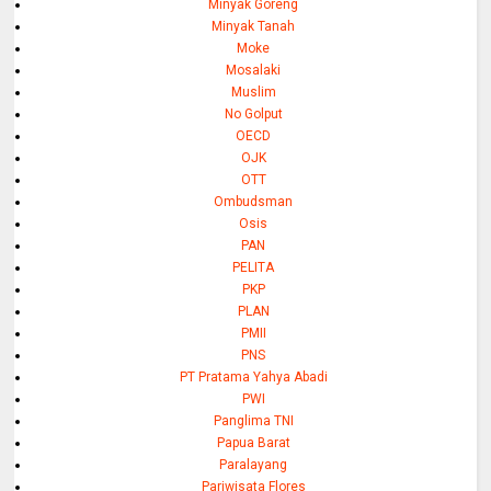
Minyak Goreng
Minyak Tanah
Moke
Mosalaki
Muslim
No Golput
OECD
OJK
OTT
Ombudsman
Osis
PAN
PELITA
PKP
PLAN
PMII
PNS
PT Pratama Yahya Abadi
PWI
Panglima TNI
Papua Barat
Paralayang
Pariwisata Flores