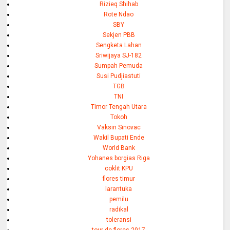
Rizieq Shihab
Rote Ndao
SBY
Sekjen PBB
Sengketa Lahan
Sriwijaya SJ-182
Sumpah Pemuda
Susi Pudjiastuti
TGB
TNI
Timor Tengah Utara
Tokoh
Vaksin Sinovac
Wakil Bupati Ende
World Bank
Yohanes borgias Riga
coklit KPU
flores timur
larantuka
pemilu
radikal
toleransi