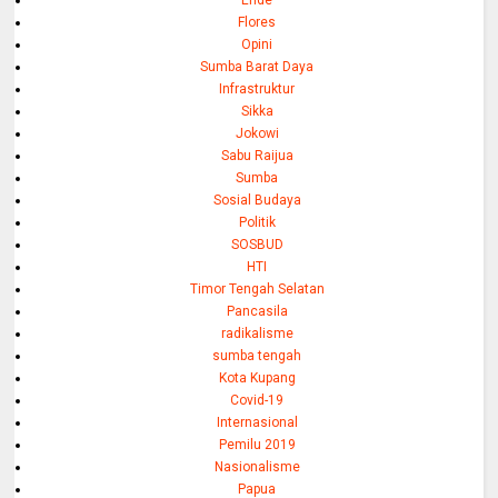
Ende
Flores
Opini
Sumba Barat Daya
Infrastruktur
Sikka
Jokowi
Sabu Raijua
Sumba
Sosial Budaya
Politik
SOSBUD
HTI
Timor Tengah Selatan
Pancasila
radikalisme
sumba tengah
Kota Kupang
Covid-19
Internasional
Pemilu 2019
Nasionalisme
Papua