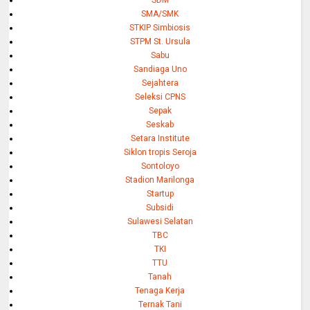
SDM
SMA/SMK
STKIP Simbiosis
STPM St. Ursula
Sabu
Sandiaga Uno
Sejahtera
Seleksi CPNS
Sepak
Seskab
Setara Institute
Siklon tropis Seroja
Sontoloyo
Stadion Marilonga
Startup
Subsidi
Sulawesi Selatan
TBC
TKI
TTU
Tanah
Tenaga Kerja
Ternak Tani