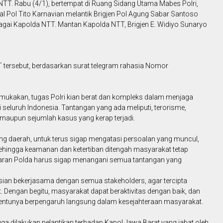
TT. Rabu (4/1), bertempat di Ruang Sidang Utama Mabes Polri,
ral Pol Tito Karnavian melantik Brigjen Pol Agung Sabar Santoso
agai Kapolda NTT. Mantan Kapolda NTT, Brigjen E. Widiyo Sunaryo
tersebut, berdasarkan surat telegram rahasia Nomor
mukakan, tugas Polri kian berat dan kompleks dalam menjaga
seluruh Indonesia. Tantangan yang ada meliputi, terorisme,
maupun sejumlah kasus yang kerap terjadi.
ng daerah, untuk terus sigap mengatasi persoalan yang muncul,
hingga keamanan dan ketertiban ditengah masyarakat tetap
ajaran Polda harus sigap menangani semua tantangan yang
lisian bekerjasama dengan semua stakeholders, agar tercipta
Dengan begitu, masyarakat dapat beraktivitas dengan baik, dan
 tentunya berpengaruh langsung dalam kesejahteraan masyarakat.
juga dilakukan pelantikan terhadap Kapol Jawa Barat yang jabat oleh