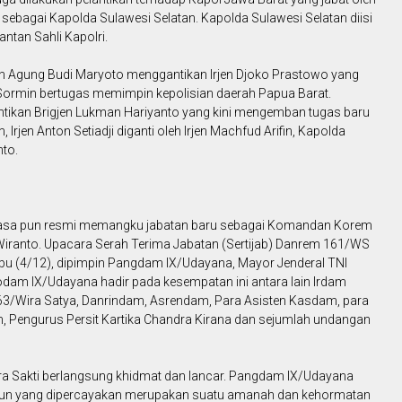
sebagai Kapolda Sulawesi Selatan. Kapolda Sulawesi Selatan diisi
ntan Sahli Kapolri.
en Agung Budi Maryoto menggantikan Irjen Djoko Prastowo yang
ni Sormin bertugas memimpin kepolisian daerah Papua Barat.
ntikan Brigjen Lukman Hariyanto yang kini mengemban tugas baru
rjen Anton Setiadji diganti oleh Irjen Machfud Arifin, Kapolda
nto.
Angkasa pun resmi memangku jabatan baru sebagai Komandan Korem
iranto. Upacara Serah Terima Jabatan (Sertijab) Danrem 161/WS
bu (4/12), dipimpin Pangdam IX/Udayana, Mayor Jenderal TNI
odam IX/Udayana hadir pada kesempatan ini antara lain Irdam
63/Wira Satya, Danrindam, Asrendam, Para Asisten Kasdam, para
am, Pengurus Persit Kartika Chandra Kirana dan sejumlah undangan
 Sakti berlangsung khidmat dan lancar. Pangdam IX/Udayana
un yang dipercayakan merupakan suatu amanah dan kehormatan