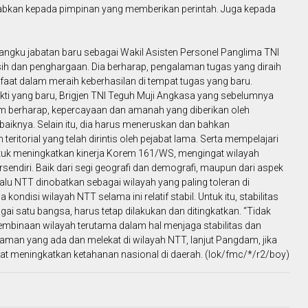
abkan kepada pimpinan yang memberikan perintah. Juga kepada
angku jabatan baru sebagai Wakil Asisten Personel Panglima TNI
ih dan penghargaan. Dia berharap, pengalaman tugas yang diraih
faat dalam meraih keberhasilan di tempat tugas yang baru.
ti yang baru, Brigjen TNI Teguh Muji Angkasa yang sebelumnya
 berharap, kepercayaan dan amanah yang diberikan oleh
baiknya. Selain itu, dia harus meneruskan dan bahkan
itorial yang telah dirintis oleh pejabat lama. Serta mempelajari
tuk meningkatkan kinerja Korem 161/WS, mengingat wilayah
sendiri. Baik dari segi geografi dan demografi, maupun dari aspek
alu NTT dinobatkan sebagai wilayah yang paling toleran di
ondisi wilayah NTT selama ini relatif stabil. Untuk itu, stabilitas
i satu bangsa, harus tetap dilakukan dan ditingkatkan. “Tidak
embinaan wilayah terutama dalam hal menjaga stabilitas dan
man yang ada dan melekat di wilayah NTT, lanjut Pangdam, jika
pat meningkatkan ketahanan nasional di daerah. (lok/fmc/*/r2/boy)