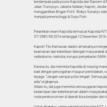
berdampak pada posisi Kapolda dan Danrem di N
Jalan Trunojoyo, Jakarta Selatan, Kapolri, Jende
menggantikan Brigjen Pol E. Widiyo Sunaryo seb
menjadi perwira tinggi di Sops Polri.
Pelantikan enam Kapolda termasuk Kapolda NTT 
ST/2987/XII/2016 tertanggal 12 Desember 2016.
Kapolri Tito Karnavian dalam amanatnya menge
keamanan dan ketertiban ditengah masyarakat di 
radikalisme, narkoba, korupsi penyebaran SARA 
Karena itu, dia meminta Kapolda di masing-masi
baik dengan pencegahan maupun penindakan, se
terjaga. “Jangan sampai polisi lengah. Semua j
ada,”ungkapnya.
Selain itu, dia juga meminta semua jajaran kepo
kedamaian dan ketenteraman dalam masyarakat. 
roda perekonomian di daerah bisa berjalan dan
Untuk diketahui, selain pelantikan Kapolda NTT, 