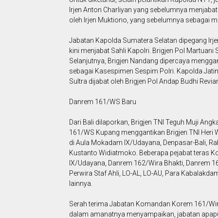
Irjen Anton Charliyan yang sebelumnya menjabat 
oleh Irjen Muktiono, yang sebelumnya sebagai ma
Jabatan Kapolda Sumatera Selatan dipegang Irj
kini menjabat Sahli Kapolri. Brigjen Pol Martua
Selanjutnya, Brigjen Nandang dipercaya mengga
sebagai Kasespimen Sespim Polri. Kapolda Jatim, I
Sultra dijabat oleh Brigjen Pol Andap Budhi Revia
Danrem 161/WS Baru
Dari Bali dilaporkan, Brigjen TNI Teguh Muji 
161/WS Kupang menggantikan Brigjen TNI Heri W
di Aula Mokadam IX/Udayana, Denpasar-Bali, Ra
Kustanto Widiatmoko. Beberapa pejabat teras K
IX/Udayana, Danrem 162/Wira Bhakti, Danrem 1
Perwira Staf Ahli, LO-AL, LO-AU, Para Kabalakd
lainnya.
Serah terima Jabatan Komandan Korem 161/Wira
dalam amanatnya menyampaikan, jabatan apap