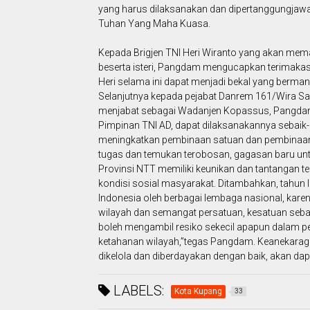
yang harus dilaksanakan dan dipertanggungjaw
Tuhan Yang Maha Kuasa.
Kepada Brigjen TNI Heri Wiranto yang akan mem
beserta isteri, Pangdam mengucapkan terimakas
Heri selama ini dapat menjadi bekal yang berman
Selanjutnya kepada pejabat Danrem 161/Wira Sak
menjabat sebagai Wadanjen Kopassus, Pangdam
Pimpinan TNI AD, dapat dilaksanakannya sebaik-
meningkatkan pembinaan satuan dan pembinaan ter
tugas dan temukan terobosan, gagasan baru un
Provinsi NTT memiliki keunikan dan tantangan ter
kondisi sosial masyarakat. Ditambahkan, tahun l
Indonesia oleh berbagai lembaga nasional, karena k
wilayah dan semangat persatuan, kesatuan sebaga
boleh mengambil resiko sekecil apapun dalam p
ketahanan wilayah,”tegas Pangdam. Keanekaraga
dikelola dan diberdayakan dengan baik, akan da
LABELS:
Kota Kupang
33