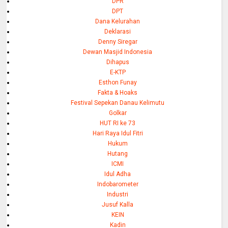
DPR
DPT
Dana Kelurahan
Deklarasi
Denny Siregar
Dewan Masjid Indonesia
Dihapus
E-KTP
Esthon Funay
Fakta & Hoaks
Festival Sepekan Danau Kelimutu
Golkar
HUT RI ke 73
Hari Raya Idul Fitri
Hukum
Hutang
ICMI
Idul Adha
Indobarometer
Industri
Jusuf Kalla
KEIN
Kadin