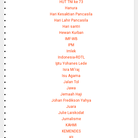
HUT TNI ke 73
Hanura
Hari Kesaktian Pancasila
Hari Lahir Pancasila
Hari santri
Hewan Kurban
IMF-WB
IPM
Imlek
Indonesia-RDTL
Iptu Yohanes Lede
Isra Mi'raj
Isu Agama
Jalan Tol
Jawa
Jemaah Haji
Johan Fredikson Yahya
Juara
Julie Laiskodat
Jurnalisme
KAHMI
KEMENDES
KII