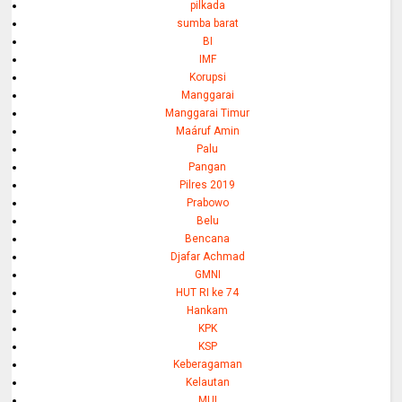
pilkada
sumba barat
BI
IMF
Korupsi
Manggarai
Manggarai Timur
Maáruf Amin
Palu
Pangan
Pilres 2019
Prabowo
Belu
Bencana
Djafar Achmad
GMNI
HUT RI ke 74
Hankam
KPK
KSP
Keberagaman
Kelautan
MUI