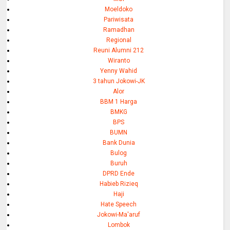
Moeldoko
Pariwisata
Ramadhan
Regional
Reuni Alumni 212
Wiranto
Yenny Wahid
3 tahun Jokowi-JK
Alor
BBM 1 Harga
BMKG
BPS
BUMN
Bank Dunia
Bulog
Buruh
DPRD Ende
Habieb Rizieq
Haji
Hate Speech
Jokowi-Ma'aruf
Lombok