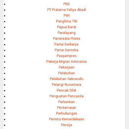
PNS
PT Pratama Yahya Abadi
PWI
Panglima TNI
Papua Barat
Paralayang
Pariwisata Flores
Partai Berkarya
Partai Gerindra
Paspampres
Pekerja Migran Indonesia
Pekerjaan
Pelabuhan
Pelabuhan Sekosodo
Pelangi Nusantara
Pencak Silat
Penguatan Pancasila
Perbankan
Perdamaian
Perhubungan
Perintis Kemerdekaan
Persija