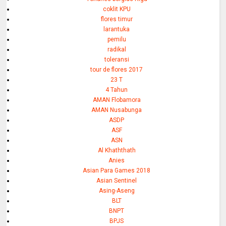
coklit KPU
flores timur
larantuka
pemilu
radikal
toleransi
tour de flores 2017
23 T
4 Tahun
AMAN Flobamora
AMAN Nusabunga
ASDP
ASF
ASN
Al Khaththath
Anies
Asian Para Games 2018
Asian Sentinel
Asing-Aseng
BLT
BNPT
BPJS