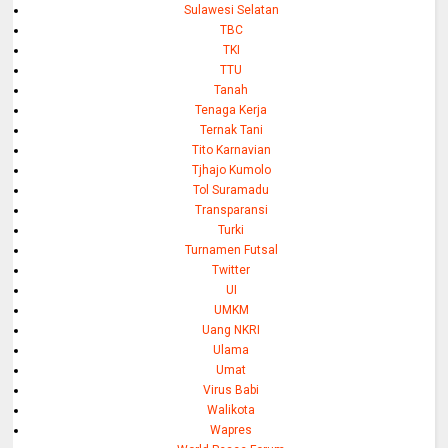
Sulawesi Selatan
TBC
TKI
TTU
Tanah
Tenaga Kerja
Ternak Tani
Tito Karnavian
Tjhajo Kumolo
Tol Suramadu
Transparansi
Turki
Turnamen Futsal
Twitter
UI
UMKM
Uang NKRI
Ulama
Umat
Virus Babi
Walikota
Wapres