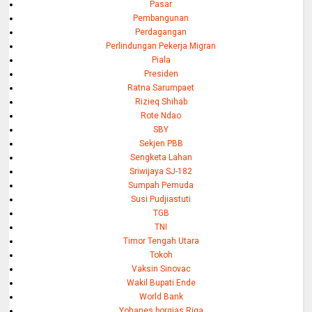
Pasar
Pembangunan
Perdagangan
Perlindungan Pekerja Migran
Piala
Presiden
Ratna Sarumpaet
Rizieq Shihab
Rote Ndao
SBY
Sekjen PBB
Sengketa Lahan
Sriwijaya SJ-182
Sumpah Pemuda
Susi Pudjiastuti
TGB
TNI
Timor Tengah Utara
Tokoh
Vaksin Sinovac
Wakil Bupati Ende
World Bank
Yohanes borgias Riga