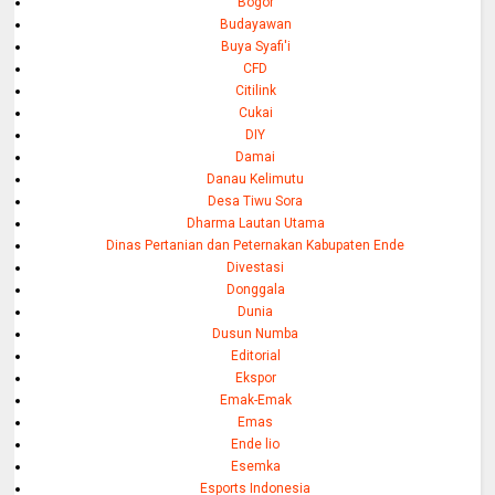
Bogor
Budayawan
Buya Syafi'i
CFD
Citilink
Cukai
DIY
Damai
Danau Kelimutu
Desa Tiwu Sora
Dharma Lautan Utama
Dinas Pertanian dan Peternakan Kabupaten Ende
Divestasi
Donggala
Dunia
Dusun Numba
Editorial
Ekspor
Emak-Emak
Emas
Ende lio
Esemka
Esports Indonesia