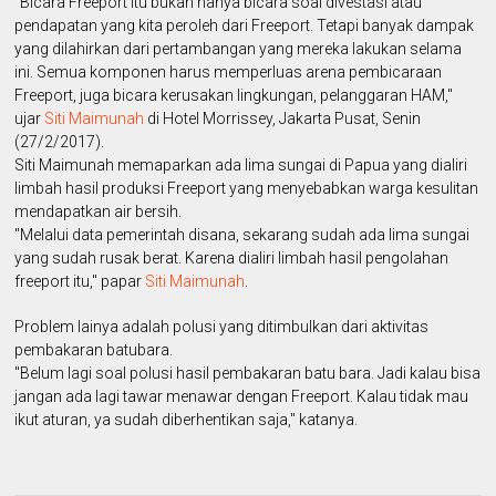
"Bicara Freeport itu bukan hanya bicara soal divestasi atau
pendapatan yang kita peroleh dari Freeport. Tetapi banyak dampak
yang dilahirkan dari pertambangan yang mereka lakukan selama
ini. Semua komponen harus memperluas arena pembicaraan
Freeport, juga bicara kerusakan lingkungan, pelanggaran HAM,"
ujar
Siti Maimunah
di Hotel Morrissey, Jakarta Pusat, Senin
(27/2/2017).
Siti Maimunah memaparkan ada lima sungai di Papua yang dialiri
limbah hasil produksi Freeport yang menyebabkan warga kesulitan
mendapatkan air bersih.
"Melalui data pemerintah disana, sekarang sudah ada lima sungai
yang sudah rusak berat. Karena dialiri limbah hasil pengolahan
freeport itu," papar
Siti Maimunah
.
Problem lainya adalah polusi yang ditimbulkan dari aktivitas
pembakaran batubara.
"Belum lagi soal polusi hasil pembakaran batu bara. Jadi kalau bisa
jangan ada lagi tawar menawar dengan Freeport. Kalau tidak mau
ikut aturan, ya sudah diberhentikan saja," katanya.