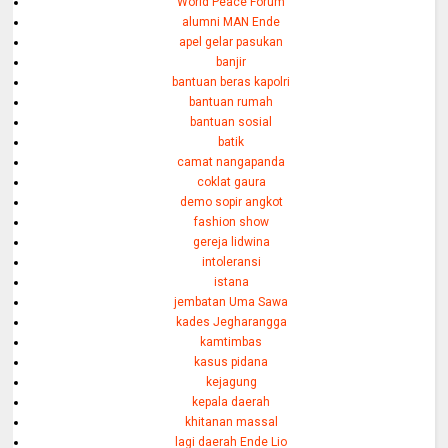
World Peace Forum
alumni MAN Ende
apel gelar pasukan
banjir
bantuan beras kapolri
bantuan rumah
bantuan sosial
batik
camat nangapanda
coklat gaura
demo sopir angkot
fashion show
gereja lidwina
intoleransi
istana
jembatan Uma Sawa
kades Jegharangga
kamtimbas
kasus pidana
kejagung
kepala daerah
khitanan massal
lagi daerah Ende Lio