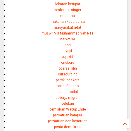
lebaran ketupat
lomba pop singer
madama
makanan kadaluarsa
masyarakat adat
muswil VIII Muhammadiyah NTT
narkotika
nas
nyepi
objektif
onekore
operasi lilin
outsourcing
paroki onekore
partai Perindo
pasar modal
pekerja migran
pelukan
pemilihan Wabup Ende
persatuan bangsa
persatuan dan kesatuan
pesta demokrasi