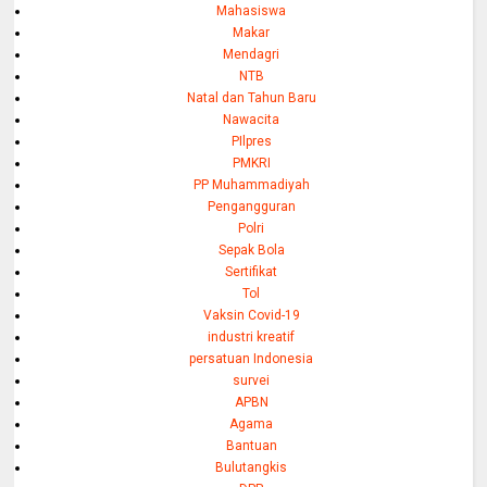
Mahasiswa
Makar
Mendagri
NTB
Natal dan Tahun Baru
Nawacita
PIlpres
PMKRI
PP Muhammadiyah
Pengangguran
Polri
Sepak Bola
Sertifikat
Tol
Vaksin Covid-19
industri kreatif
persatuan Indonesia
survei
APBN
Agama
Bantuan
Bulutangkis