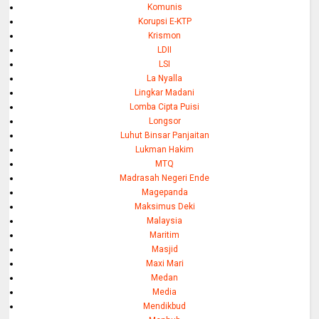
Komunis
Korupsi E-KTP
Krismon
LDII
LSI
La Nyalla
Lingkar Madani
Lomba Cipta Puisi
Longsor
Luhut Binsar Panjaitan
Lukman Hakim
MTQ
Madrasah Negeri Ende
Magepanda
Maksimus Deki
Malaysia
Maritim
Masjid
Maxi Mari
Medan
Media
Mendikbud