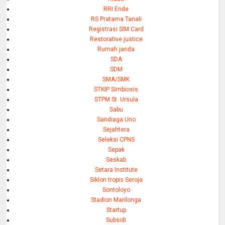
RRI Ende
RS Pratama Tanali
Registrasi SIM Card
Restorative justice
Rumah janda
SDA
SDM
SMA/SMK
STKIP Simbiosis
STPM St. Ursula
Sabu
Sandiaga Uno
Sejahtera
Seleksi CPNS
Sepak
Seskab
Setara Institute
Siklon tropis Seroja
Sontoloyo
Stadion Marilonga
Startup
Subsidi