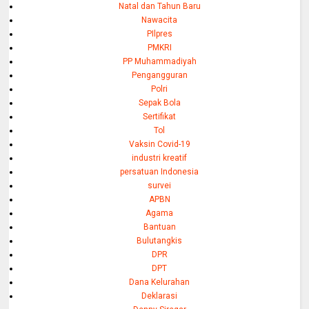
Natal dan Tahun Baru
Nawacita
PIlpres
PMKRI
PP Muhammadiyah
Pengangguran
Polri
Sepak Bola
Sertifikat
Tol
Vaksin Covid-19
industri kreatif
persatuan Indonesia
survei
APBN
Agama
Bantuan
Bulutangkis
DPR
DPT
Dana Kelurahan
Deklarasi