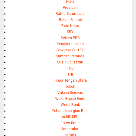
Piala
Presiden
Ratna Sarumpaet
Rizieq Shihab
Rote Ndao
SBY
Sekjen PBB
Sengketa Lahan
Sriwijaya SJ-182
Sumpah Pemuda
Susi Pudjiastuti
TGB
TNI
Timor Tengah Utara
Tokoh
Vaksin Sinovac
Wakil Bupati Ende
World Bank
Yohanes borgias Riga
coklit KPU
flores timur
larantuka
pemilu