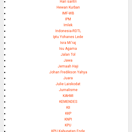
Hari santri
Hewan Kurban
IMF-WB
IPM
Imlek
Indonesia-RDTL
Iptu Yohanes Lede
Isra Mi'raj
Isu Agama
Jalan Tol
Jawa
Jemaah Haji
Johan Fredikson Yahya
Juara
Julie Laiskodat
Jurnalisme
KAHMI
KEMENDES
KII
KKP
KNPI
KPU
KPU Kabupaten Ende