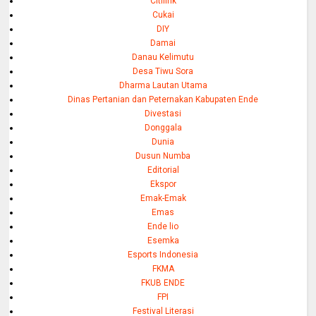
Citilink
Cukai
DIY
Damai
Danau Kelimutu
Desa Tiwu Sora
Dharma Lautan Utama
Dinas Pertanian dan Peternakan Kabupaten Ende
Divestasi
Donggala
Dunia
Dusun Numba
Editorial
Ekspor
Emak-Emak
Emas
Ende lio
Esemka
Esports Indonesia
FKMA
FKUB ENDE
FPI
Festival Literasi