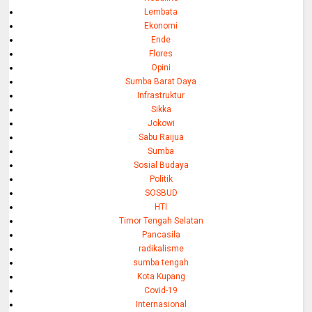
Lembata
Ekonomi
Ende
Flores
Opini
Sumba Barat Daya
Infrastruktur
Sikka
Jokowi
Sabu Raijua
Sumba
Sosial Budaya
Politik
SOSBUD
HTI
Timor Tengah Selatan
Pancasila
radikalisme
sumba tengah
Kota Kupang
Covid-19
Internasional