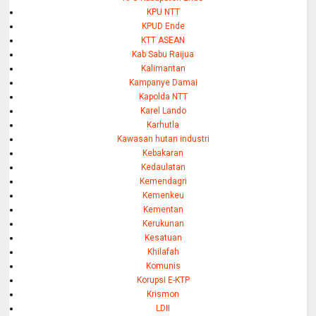
KPU NTT
KPUD Ende
KTT ASEAN
Kab Sabu Raijua
Kalimantan
Kampanye Damai
Kapolda NTT
Karel Lando
Karhutla
Kawasan hutan industri
Kebakaran
Kedaulatan
Kemendagri
Kemenkeu
Kementan
Kerukunan
Kesatuan
Khilafah
Komunis
Korupsi E-KTP
Krismon
LDII