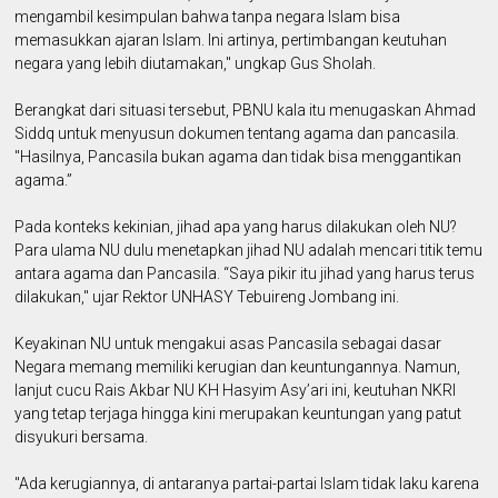
mengambil kesimpulan bahwa tanpa negara Islam bisa
memasukkan ajaran Islam. Ini artinya, pertimbangan keutuhan
negara yang lebih diutamakan," ungkap Gus Sholah.
Berangkat dari situasi tersebut, PBNU kala itu menugaskan Ahmad
Siddq untuk menyusun dokumen tentang agama dan pancasila.
"Hasilnya, Pancasila bukan agama dan tidak bisa menggantikan
agama.”
Pada konteks kekinian, jihad apa yang harus dilakukan oleh NU?
Para ulama NU dulu menetapkan jihad NU adalah mencari titik temu
antara agama dan Pancasila. “Saya pikir itu jihad yang harus terus
dilakukan," ujar Rektor UNHASY Tebuireng Jombang ini.
Keyakinan NU untuk mengakui asas Pancasila sebagai dasar
Negara memang memiliki kerugian dan keuntungannya. Namun,
lanjut cucu Rais Akbar NU KH Hasyim Asy’ari ini, keutuhan NKRI
yang tetap terjaga hingga kini merupakan keuntungan yang patut
disyukuri bersama.
"Ada kerugiannya, di antaranya partai-partai Islam tidak laku karena