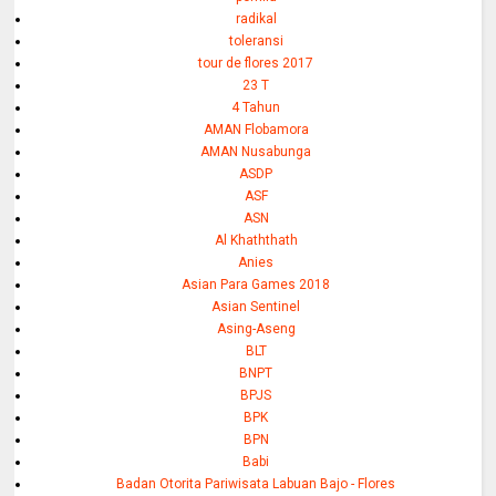
radikal
toleransi
tour de flores 2017
23 T
4 Tahun
AMAN Flobamora
AMAN Nusabunga
ASDP
ASF
ASN
Al Khaththath
Anies
Asian Para Games 2018
Asian Sentinel
Asing-Aseng
BLT
BNPT
BPJS
BPK
BPN
Babi
Badan Otorita Pariwisata Labuan Bajo - Flores