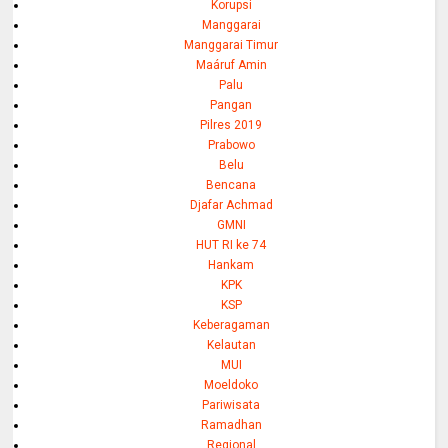
Korupsi
Manggarai
Manggarai Timur
Maáruf Amin
Palu
Pangan
Pilres 2019
Prabowo
Belu
Bencana
Djafar Achmad
GMNI
HUT RI ke 74
Hankam
KPK
KSP
Keberagaman
Kelautan
MUI
Moeldoko
Pariwisata
Ramadhan
Regional