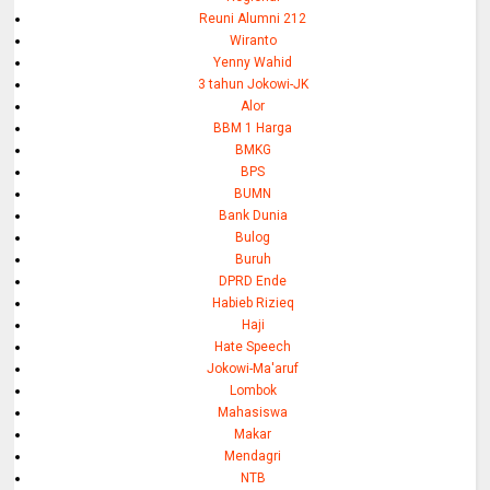
Reuni Alumni 212
Wiranto
Yenny Wahid
3 tahun Jokowi-JK
Alor
BBM 1 Harga
BMKG
BPS
BUMN
Bank Dunia
Bulog
Buruh
DPRD Ende
Habieb Rizieq
Haji
Hate Speech
Jokowi-Ma'aruf
Lombok
Mahasiswa
Makar
Mendagri
NTB