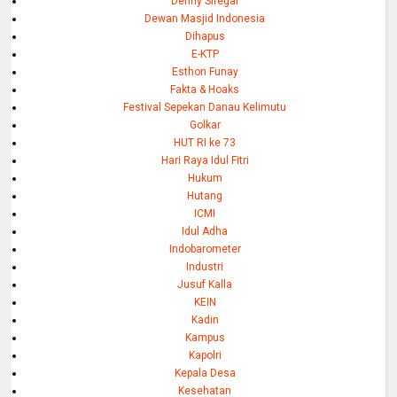
Denny Siregar
Dewan Masjid Indonesia
Dihapus
E-KTP
Esthon Funay
Fakta & Hoaks
Festival Sepekan Danau Kelimutu
Golkar
HUT RI ke 73
Hari Raya Idul Fitri
Hukum
Hutang
ICMI
Idul Adha
Indobarometer
Industri
Jusuf Kalla
KEIN
Kadin
Kampus
Kapolri
Kepala Desa
Kesehatan