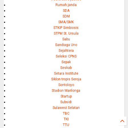
Rumah janda
SDA
SDM
SMA/SMK
STKIP Simbiosis
STPM St. Ursula
Sabu
Sandiaga Uno
Sejahtera
Seleksi CPNS
Sepak
Seskab
Setara Institute
Siklon tropis Seroja
Sontoloyo
Stadion Marilonga
Startup
Subsidi
Sulawesi Selatan
TBC
TKI
TTU