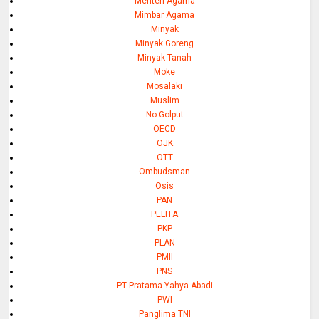
Menteri Agama
Mimbar Agama
Minyak
Minyak Goreng
Minyak Tanah
Moke
Mosalaki
Muslim
No Golput
OECD
OJK
OTT
Ombudsman
Osis
PAN
PELITA
PKP
PLAN
PMII
PNS
PT Pratama Yahya Abadi
PWI
Panglima TNI