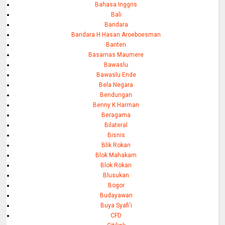
Bahasa Inggris
Bali
Bandara
Bandara H Hasan Aroeboesman
Banten
Basarnas Maumere
Bawaslu
Bawaslu Ende
Bela Negara
Bendungan
Benny K Harman
Beragama
Bilateral
Bisnis
Blik Rokan
Blok Mahakam
Blok Rokan
Blusukan
Bogor
Budayawan
Buya Syafi'i
CFD