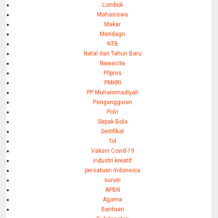
Lombok
Mahasiswa
Makar
Mendagri
NTB
Natal dan Tahun Baru
Nawacita
PIlpres
PMKRI
PP Muhammadiyah
Pengangguran
Polri
Sepak Bola
Sertifikat
Tol
Vaksin Covid-19
industri kreatif
persatuan Indonesia
survei
APBN
Agama
Bantuan