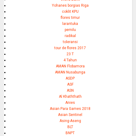
Yohanes borgias Riga
coklit KPU
flores timur
larantuka
pemilu
radikal
toleransi
tour de flores 2017
23 T
4 Tahun
AMAN Flobamora
AMAN Nusabunga
ASDP
ASF
ASN
Al Khaththath
Anies
Asian Para Games 2018
Asian Sentinel
Asing-Aseng
BLT
BNPT