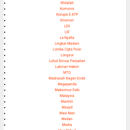
Khilafah
Komunis
Korupsi E-KTP
Krismon
LDII
LSI
La Nyalla
Lingkar Madani
Lomba Cipta Puisi
Longsor
Luhut Binsar Panjaitan
Lukman Hakim
MTQ
Madrasah Negeri Ende
Magepanda
Maksimus Deki
Malaysia
Maritim
Masjid
Maxi Mari
Medan
Media