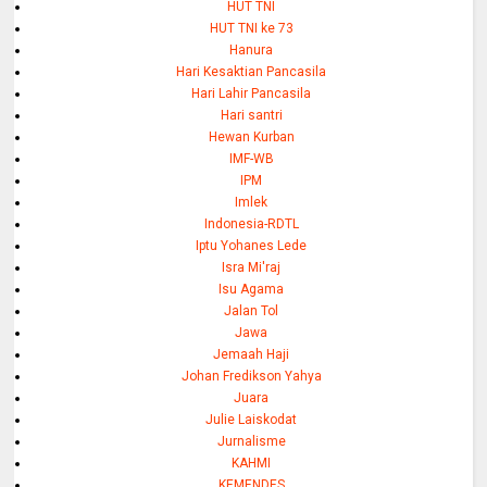
HUT TNI
HUT TNI ke 73
Hanura
Hari Kesaktian Pancasila
Hari Lahir Pancasila
Hari santri
Hewan Kurban
IMF-WB
IPM
Imlek
Indonesia-RDTL
Iptu Yohanes Lede
Isra Mi'raj
Isu Agama
Jalan Tol
Jawa
Jemaah Haji
Johan Fredikson Yahya
Juara
Julie Laiskodat
Jurnalisme
KAHMI
KEMENDES