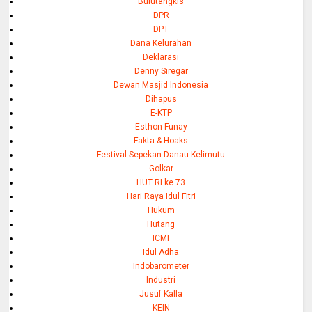
Bulutangkis
DPR
DPT
Dana Kelurahan
Deklarasi
Denny Siregar
Dewan Masjid Indonesia
Dihapus
E-KTP
Esthon Funay
Fakta & Hoaks
Festival Sepekan Danau Kelimutu
Golkar
HUT RI ke 73
Hari Raya Idul Fitri
Hukum
Hutang
ICMI
Idul Adha
Indobarometer
Industri
Jusuf Kalla
KEIN