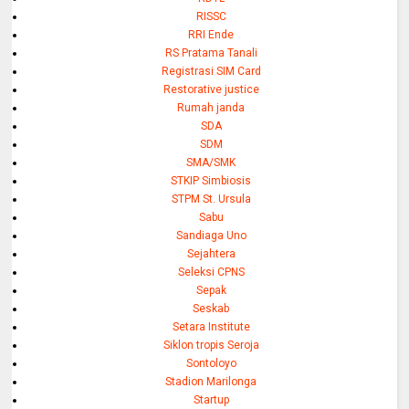
RISSC
RRI Ende
RS Pratama Tanali
Registrasi SIM Card
Restorative justice
Rumah janda
SDA
SDM
SMA/SMK
STKIP Simbiosis
STPM St. Ursula
Sabu
Sandiaga Uno
Sejahtera
Seleksi CPNS
Sepak
Seskab
Setara Institute
Siklon tropis Seroja
Sontoloyo
Stadion Marilonga
Startup