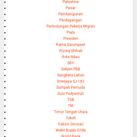
Palestina
Pasar
Pembangunan
Perdagangan
Perlindungan Pekerja Migran
Piala
Presiden
Ratna Sarumpaet
Rizieq Shihab
Rote Ndao
SBY
Sekjen PBB
Sengketa Lahan
Sriwijaya SJ-182
Sumpah Pemuda
Susi Pudjiastuti
TGB
TNI
Timor Tengah Utara
Tokoh
Vaksin Sinovac
Wakil Bupati Ende
World Bank