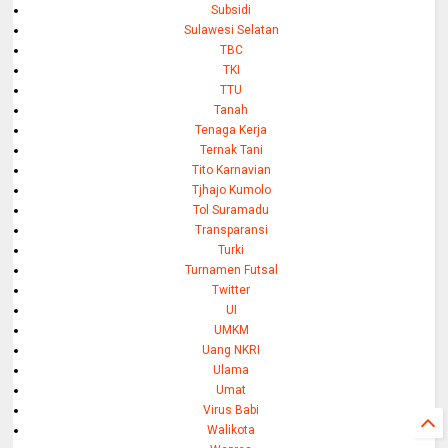
Subsidi
Sulawesi Selatan
TBC
TKI
TTU
Tanah
Tenaga Kerja
Ternak Tani
Tito Karnavian
Tjhajo Kumolo
Tol Suramadu
Transparansi
Turki
Turnamen Futsal
Twitter
UI
UMKM
Uang NKRI
Ulama
Umat
Virus Babi
Walikota