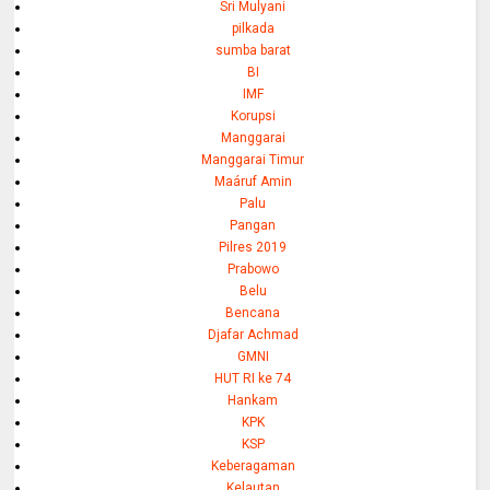
Sri Mulyani
pilkada
sumba barat
BI
IMF
Korupsi
Manggarai
Manggarai Timur
Maáruf Amin
Palu
Pangan
Pilres 2019
Prabowo
Belu
Bencana
Djafar Achmad
GMNI
HUT RI ke 74
Hankam
KPK
KSP
Keberagaman
Kelautan