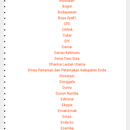
Blusukan
Bogor
Budayawan
Buya Syafi'i
CFD
Citilink
Cukai
DIY
Damai
Danau Kelimutu
Desa Tiwu Sora
Dharma Lautan Utama
Dinas Pertanian dan Peternakan Kabupaten Ende
Divestasi
Donggala
Dunia
Dusun Numba
Editorial
Ekspor
Emak-Emak
Emas
Ende lio
Esemka