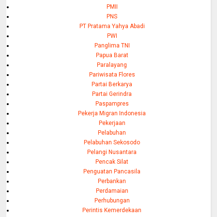
PMII
PNS
PT Pratama Yahya Abadi
PWI
Panglima TNI
Papua Barat
Paralayang
Pariwisata Flores
Partai Berkarya
Partai Gerindra
Paspampres
Pekerja Migran Indonesia
Pekerjaan
Pelabuhan
Pelabuhan Sekosodo
Pelangi Nusantara
Pencak Silat
Penguatan Pancasila
Perbankan
Perdamaian
Perhubungan
Perintis Kemerdekaan