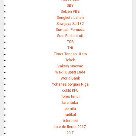
SBY
Sekjen PBB
Sengketa Lahan
Sriwijaya SJ-182
Sumpah Pemuda
Susi Pudjiastuti
TGB
TNI
Timor Tengah Utara
Tokoh
Vaksin Sinovac
Wakil Bupati Ende
World Bank
Yohanes borgias Riga
coklit KPU
flores timur
larantuka
pemilu
radikal
toleransi
tour de flores 2017
23 T