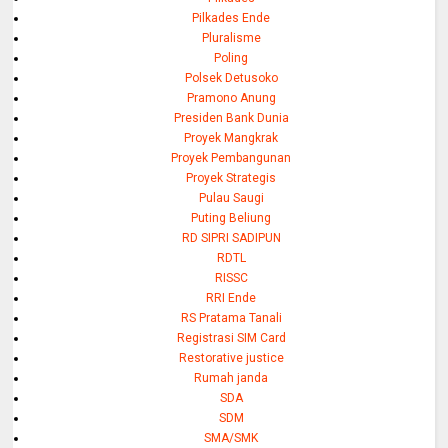
Pilkades Ende
Pluralisme
Poling
Polsek Detusoko
Pramono Anung
Presiden Bank Dunia
Proyek Mangkrak
Proyek Pembangunan
Proyek Strategis
Pulau Saugi
Puting Beliung
RD SIPRI SADIPUN
RDTL
RISSC
RRI Ende
RS Pratama Tanali
Registrasi SIM Card
Restorative justice
Rumah janda
SDA
SDM
SMA/SMK