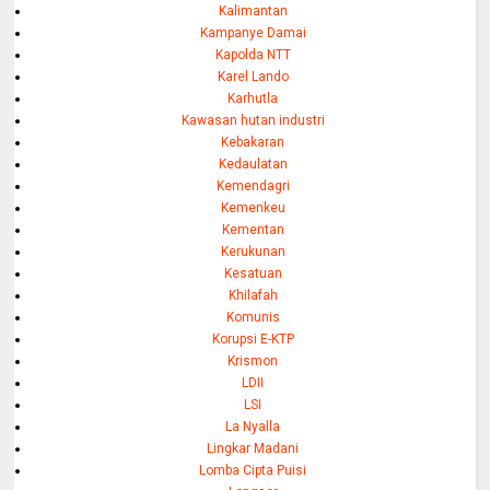
Kalimantan
Kampanye Damai
Kapolda NTT
Karel Lando
Karhutla
Kawasan hutan industri
Kebakaran
Kedaulatan
Kemendagri
Kemenkeu
Kementan
Kerukunan
Kesatuan
Khilafah
Komunis
Korupsi E-KTP
Krismon
LDII
LSI
La Nyalla
Lingkar Madani
Lomba Cipta Puisi