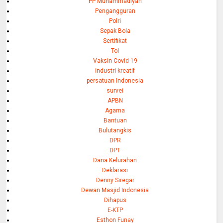
PP Muhammadiyah
Pengangguran
Polri
Sepak Bola
Sertifikat
Tol
Vaksin Covid-19
industri kreatif
persatuan Indonesia
survei
APBN
Agama
Bantuan
Bulutangkis
DPR
DPT
Dana Kelurahan
Deklarasi
Denny Siregar
Dewan Masjid Indonesia
Dihapus
E-KTP
Esthon Funay