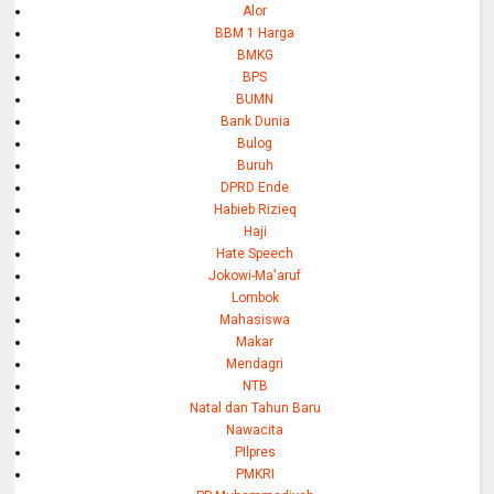
Alor
BBM 1 Harga
BMKG
BPS
BUMN
Bank Dunia
Bulog
Buruh
DPRD Ende
Habieb Rizieq
Haji
Hate Speech
Jokowi-Ma'aruf
Lombok
Mahasiswa
Makar
Mendagri
NTB
Natal dan Tahun Baru
Nawacita
PIlpres
PMKRI