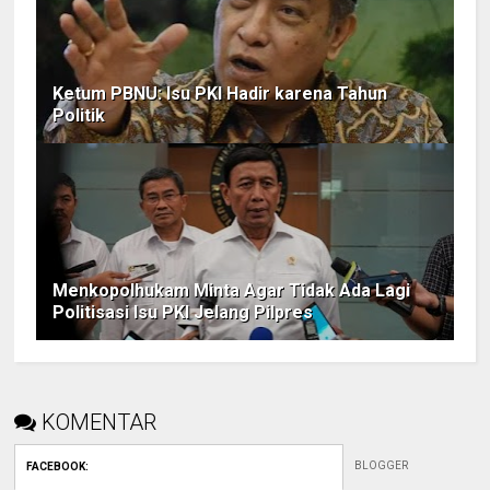
Ketum PBNU: Isu PKI Hadir karena Tahun
Politik
Menkopolhukam Minta Agar Tidak Ada Lagi
Politisasi Isu PKI Jelang Pilpres
KOMENTAR
BLOGGER
FACEBOOK
: