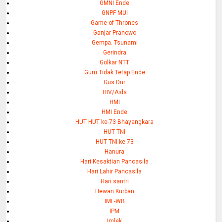
GMNI Ende
GNPF MUI
Game of Thrones
Ganjar Pranowo
Gempa. Tsunami
Gerindra
Golkar NTT
Guru Tidak Tetap Ende
Gus Dur
HIV/Aids
HMI
HMI Ende
HUT HUT ke-73 Bhayangkara
HUT TNI
HUT TNI ke 73
Hanura
Hari Kesaktian Pancasila
Hari Lahir Pancasila
Hari santri
Hewan Kurban
IMF-WB
IPM
Imlek