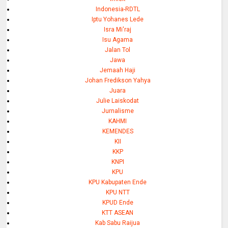
Indonesia-RDTL
Iptu Yohanes Lede
Isra Mi'raj
Isu Agama
Jalan Tol
Jawa
Jemaah Haji
Johan Fredikson Yahya
Juara
Julie Laiskodat
Jurnalisme
KAHMI
KEMENDES
KII
KKP
KNPI
KPU
KPU Kabupaten Ende
KPU NTT
KPUD Ende
KTT ASEAN
Kab Sabu Raijua