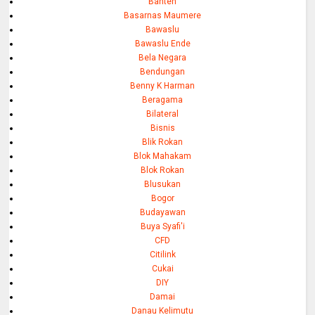
Banten
Basarnas Maumere
Bawaslu
Bawaslu Ende
Bela Negara
Bendungan
Benny K Harman
Beragama
Bilateral
Bisnis
Blik Rokan
Blok Mahakam
Blok Rokan
Blusukan
Bogor
Budayawan
Buya Syafi'i
CFD
Citilink
Cukai
DIY
Damai
Danau Kelimutu