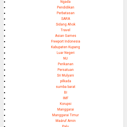
Ngada
Pendidikan
Perbatasan
SARA
Sidang Ahok
Travel
Asian Games
Freeport Indonesia
Kabupaten Kupang
Luar Negeri
NU
Perikanan
Persatuan
Sri Mulyani
pilkada
sumba barat
BI
IMF
Korupsi
Manggarai
Manggarai Timur
Maáruf Amin
Palu