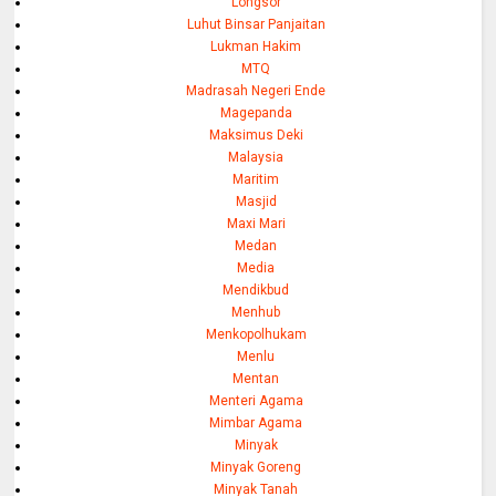
Longsor
Luhut Binsar Panjaitan
Lukman Hakim
MTQ
Madrasah Negeri Ende
Magepanda
Maksimus Deki
Malaysia
Maritim
Masjid
Maxi Mari
Medan
Media
Mendikbud
Menhub
Menkopolhukam
Menlu
Mentan
Menteri Agama
Mimbar Agama
Minyak
Minyak Goreng
Minyak Tanah