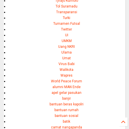
Tjhajo Kumolo
Tol Suramadu
Transparansi
Turki
Turnamen Futsal
Twitter
UI
UMKM
Uang NKRI
Ulama
Umat
Virus Babi
Walikota
Wapres
World Peace Forum
alumni MAN Ende
apel gelar pasukan
banjir
bantuan beras kapolri
bantuan rumah
bantuan sosial
batik
camat nangapanda