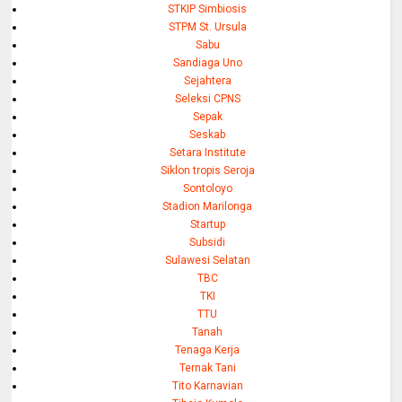
STKIP Simbiosis
STPM St. Ursula
Sabu
Sandiaga Uno
Sejahtera
Seleksi CPNS
Sepak
Seskab
Setara Institute
Siklon tropis Seroja
Sontoloyo
Stadion Marilonga
Startup
Subsidi
Sulawesi Selatan
TBC
TKI
TTU
Tanah
Tenaga Kerja
Ternak Tani
Tito Karnavian