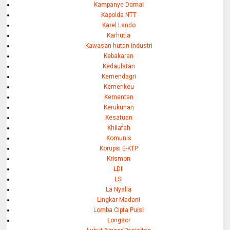
Kampanye Damai
Kapolda NTT
Karel Lando
Karhutla
Kawasan hutan industri
Kebakaran
Kedaulatan
Kemendagri
Kemenkeu
Kementan
Kerukunan
Kesatuan
Khilafah
Komunis
Korupsi E-KTP
Krismon
LDII
LSI
La Nyalla
Lingkar Madani
Lomba Cipta Puisi
Longsor