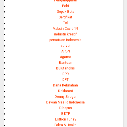
Pengangguran
Polri
Sepak Bola
Sertifikat
Tol
Vaksin Covid-19
industri kreatif
persatuan Indonesia
survei
APBN
Agama
Bantuan
Bulutangkis
DPR
DPT
Dana Kelurahan
Deklarasi
Denny Siregar
Dewan Masjid Indonesia
Dihapus
E-KTP
Esthon Funay
Fakta & Hoaks