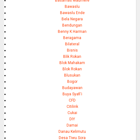
Basarnas Maumere
Bawaslu
Bawaslu Ende
Bela Negara
Bendungan
Benny K Harman
Beragama
Bilateral
Bisnis
Blik Rokan
Blok Mahakam
Blok Rokan
Blusukan
Bogor
Budayawan
Buya Syafi'i
CFD
Citilink
Cukai
DIY
Damai
Danau Kelimutu
Desa Tiwu Sora