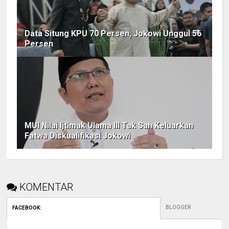
Data Situng KPU 70 Persen, Jokowi Unggul 56
Persen
MUI Nilai Ijtimak Ulama III Tak Sah Keluarkan
Fatwa Diskualifikasi Jokowi
KOMENTAR
BLOGGER
FACEBOOK
: