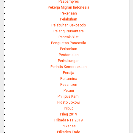
Paspampres
Pekerja Migran Indonesia
Pekerjaan
Pelabuhan
Pelabuhan Sekosodo
Pelangi Nusantara
Pencak Silat
Penguatan Pancasila
Perbankan
Perdamaian
Perhubungan
Perintis Kemerdekaan
Persija
Pertamina
Pesantren
Petani
Philipus Kami
Pidato Jokowi
Pilbup
Pileg 2019
Pilkada NTT 2019
Pilkades
Pilkades Ende