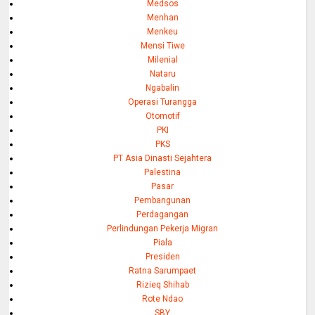
Medsos
Menhan
Menkeu
Mensi Tiwe
Milenial
Nataru
Ngabalin
Operasi Turangga
Otomotif
PKI
PKS
PT Asia Dinasti Sejahtera
Palestina
Pasar
Pembangunan
Perdagangan
Perlindungan Pekerja Migran
Piala
Presiden
Ratna Sarumpaet
Rizieq Shihab
Rote Ndao
SBY