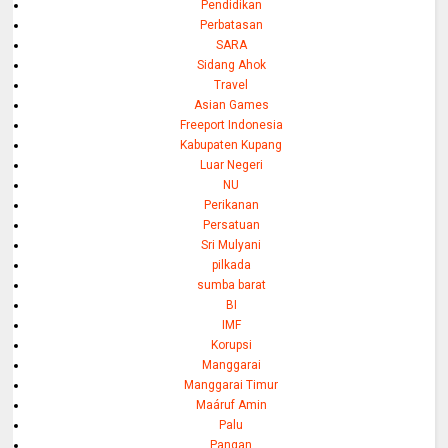
Pendidikan
Perbatasan
SARA
Sidang Ahok
Travel
Asian Games
Freeport Indonesia
Kabupaten Kupang
Luar Negeri
NU
Perikanan
Persatuan
Sri Mulyani
pilkada
sumba barat
BI
IMF
Korupsi
Manggarai
Manggarai Timur
Maáruf Amin
Palu
Pangan