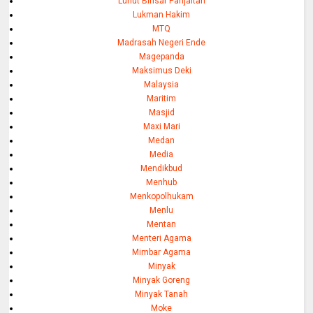
Luhut Binsar Panjaitan
Lukman Hakim
MTQ
Madrasah Negeri Ende
Magepanda
Maksimus Deki
Malaysia
Maritim
Masjid
Maxi Mari
Medan
Media
Mendikbud
Menhub
Menkopolhukam
Menlu
Mentan
Menteri Agama
Mimbar Agama
Minyak
Minyak Goreng
Minyak Tanah
Moke