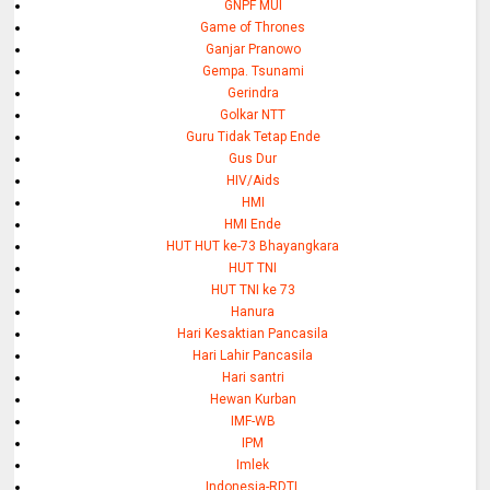
GNPF MUI
Game of Thrones
Ganjar Pranowo
Gempa. Tsunami
Gerindra
Golkar NTT
Guru Tidak Tetap Ende
Gus Dur
HIV/Aids
HMI
HMI Ende
HUT HUT ke-73 Bhayangkara
HUT TNI
HUT TNI ke 73
Hanura
Hari Kesaktian Pancasila
Hari Lahir Pancasila
Hari santri
Hewan Kurban
IMF-WB
IPM
Imlek
Indonesia-RDTL