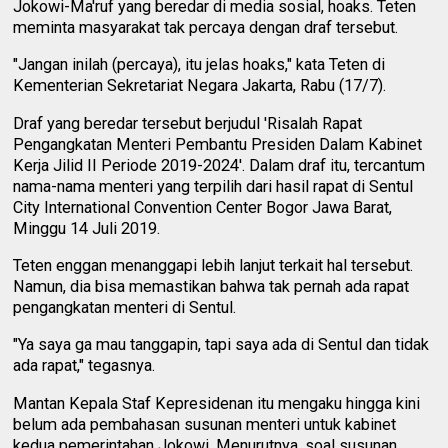
Jokowi-Ma'ruf yang beredar di media sosial, hoaks. Teten
meminta masyarakat tak percaya dengan draf tersebut.
"Jangan inilah (percaya), itu jelas hoaks," kata Teten di
Kementerian Sekretariat Negara Jakarta, Rabu (17/7).
Draf yang beredar tersebut berjudul 'Risalah Rapat
Pengangkatan Menteri Pembantu Presiden Dalam Kabinet
Kerja Jilid II Periode 2019-2024'. Dalam draf itu, tercantum
nama-nama menteri yang terpilih dari hasil rapat di Sentul
City International Convention Center Bogor Jawa Barat,
Minggu 14 Juli 2019.
Teten enggan menanggapi lebih lanjut terkait hal tersebut.
Namun, dia bisa memastikan bahwa tak pernah ada rapat
pengangkatan menteri di Sentul.
"Ya saya ga mau tanggapin, tapi saya ada di Sentul dan tidak
ada rapat," tegasnya.
Mantan Kepala Staf Kepresidenan itu mengaku hingga kini
belum ada pembahasan susunan menteri untuk kabinet
kedua pemerintahan Jokowi. Menurutnya, soal susunan