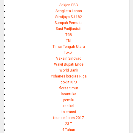
Sekjen PBB
Sengketa Lahan
Sriwijaya SJ-182
Sumpah Pemuda
Susi Pudjiastuti
TGB
TNI
Timor Tengah Utara
Tokoh
Vaksin Sinovac
Wakil Bupati Ende
World Bank
Yohanes borgias Riga
coklit KPU
flores timur
larantuka
pemilu
radikal
toleransi
tour de flores 2017
23 T
4 Tahun