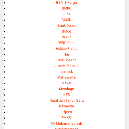
BBM 1 Harga
BMKG
BPS
BUMN
Bank Dunia
Bulog
Buruh
DPRD Ende
Habieb Rizieq
Haji
Hate Speech
Jokowi-Ma'aruf
Lombok
Mahasiswa
Makar
Mendagri
NTB
Natal dan Tahun Baru
Nawacita
PIlpres
PMKRI
PP Muhammadiyah