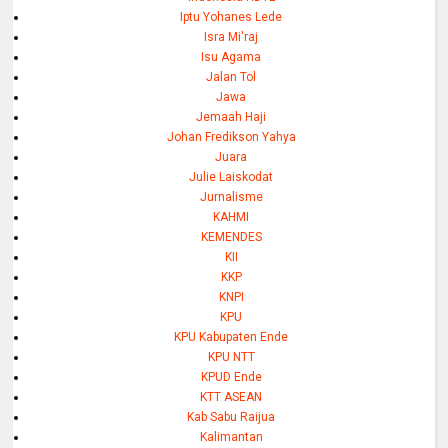
Iptu Yohanes Lede
Isra Mi'raj
Isu Agama
Jalan Tol
Jawa
Jemaah Haji
Johan Fredikson Yahya
Juara
Julie Laiskodat
Jurnalisme
KAHMI
KEMENDES
KII
KKP
KNPI
KPU
KPU Kabupaten Ende
KPU NTT
KPUD Ende
KTT ASEAN
Kab Sabu Raijua
Kalimantan