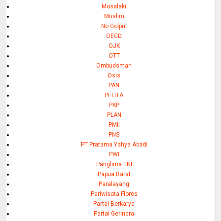
Mosalaki
Muslim
No Golput
OECD
OJK
OTT
Ombudsman
Osis
PAN
PELITA
PKP
PLAN
PMII
PNS
PT Pratama Yahya Abadi
PWI
Panglima TNI
Papua Barat
Paralayang
Pariwisata Flores
Partai Berkarya
Partai Gerindra