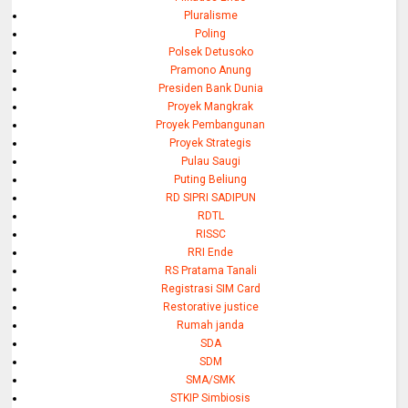
Pluralisme
Poling
Polsek Detusoko
Pramono Anung
Presiden Bank Dunia
Proyek Mangkrak
Proyek Pembangunan
Proyek Strategis
Pulau Saugi
Puting Beliung
RD SIPRI SADIPUN
RDTL
RISSC
RRI Ende
RS Pratama Tanali
Registrasi SIM Card
Restorative justice
Rumah janda
SDA
SDM
SMA/SMK
STKIP Simbiosis