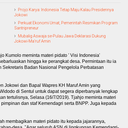
Projo Karya: Indonesia Tetap Maju Kalau Presidennya
Jokowi
Perkuat Ekonomi Umat, Pemerintah Resmikan Program
Santripreneur
Mubalig Aswaja se-Pulau Jawa Deklarasi Dukung
Jokowi-Ma'ruf Amin
jo Kumolo meminta materi pidato ' Visi Indonesia'
ebarluaskan hingga ke perangkat desa. Permintaan itu ia
 Sekretaris Badan Nasional Pengelola Perbatasan
den Jokowi dan Bapal Wapres KH Maruf Amin yang
 Widodo di Sentul untuk dapat segera diperbanyak lengkap
an tertulisnya, Selasa (16/7/2019). Tjahjo meminta materi
an pimpinan dan staf Kemendagri serta BNPP. Juga kepada
rah membagikan materi pidato itu kepada jajarannya,
rahan-desa. "Agar seluruh ASN di lingkungan Kemendagri-