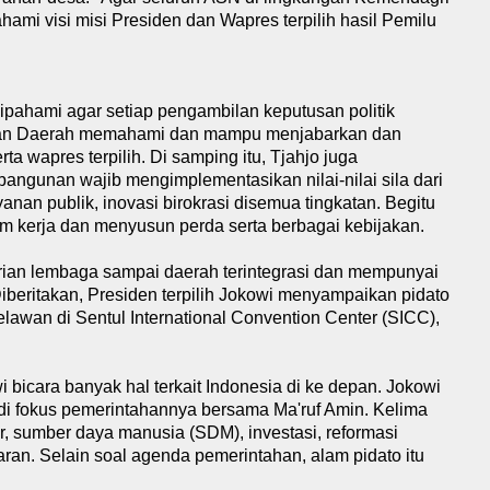
i visi misi Presiden dan Wapres terpilih hasil Pemilu
 dipahami agar setiap pengambilan keputusan politik
an Daerah memahami dan mampu menjabarkan dan
a wapres terpilih. Di samping itu, Tjahjo juga
bangunan wajib mengimplementasikan nilai-nilai sila dari
ayanan publik, inovasi birokrasi disemua tingkatan. Begitu
 kerja dan menyusun perda serta berbagai kebijakan.
rian lembaga sampai daerah terintegrasi dan mempunyai
Diberitakan, Presiden terpilih Jokowi menyampaikan pidato
elawan di Sentul International Convention Center (SICC),
 bicara banyak hal terkait Indonesia di ke depan. Jokowi
i fokus pemerintahannya bersama Ma'ruf Amin. Kelima
r, sumber daya manusia (SDM), investasi, reformasi
an. Selain soal agenda pemerintahan, alam pidato itu