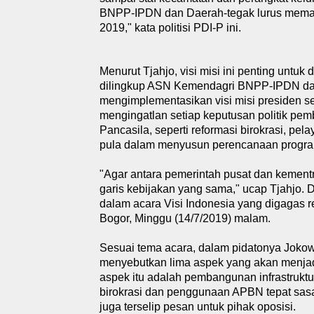
BNPP-IPDN dan Daerah-tegak lurus memaham
2019," kata politisi PDI-P ini.
Menurut Tjahjo, visi misi ini penting untuk
dilingkup ASN Kemendagri BNPP-IPDN d
mengimplementasikan visi misi presiden sert
mengingatlan setiap keputusan politik pem
Pancasila, seperti reformasi birokrasi, pel
pula dalam menyusun perencanaan program
"Agar antara pemerintah pusat dan kement
garis kebijakan yang sama," ucap Tjahjo. 
dalam acara Visi Indonesia yang digagas r
Bogor, Minggu (14/7/2019) malam.
Sesuai tema acara, dalam pidatonya Jokowi
menyebutkan lima aspek yang akan menjad
aspek itu adalah pembangunan infrastruktu
birokrasi dan penggunaan APBN tepat sasar
juga terselip pesan untuk pihak oposisi.