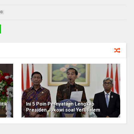
80
itik
Ini 5 Poin Pernyataan Lengkap
Presiden Jokowi soal Yerusalem