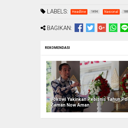
LABELS:
Headline
Nasional
1494
18
BAGIKAN:
REKOMENDASI
Jokowi Yakinkan Pebisnis Tahun Pol
Zaman Now Aman