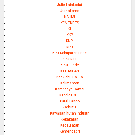
Julie Laiskodat
Jurnalisme
KAHMI
KEMENDES
KII
KKP
KNPI
KPU
KPU Kabupaten Ende
KPU NTT
KPUD Ende
KTT ASEAN
Kab Sabu Raijua
Kalimantan
Kampanye Damai
Kapolda NTT
Karel Lando
Karhutla
Kawasan hutan industri
Kebakaran
Kedaulatan
Kemendagri