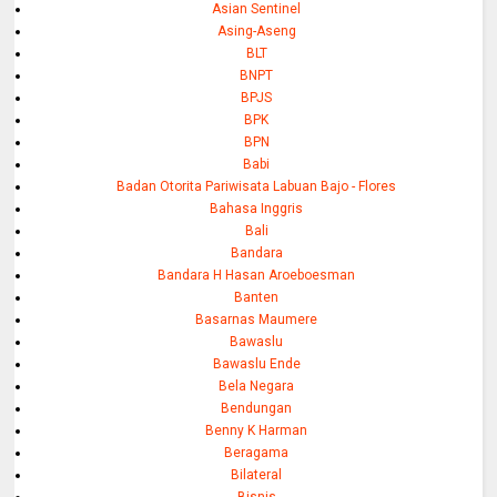
Asian Sentinel
Asing-Aseng
BLT
BNPT
BPJS
BPK
BPN
Babi
Badan Otorita Pariwisata Labuan Bajo - Flores
Bahasa Inggris
Bali
Bandara
Bandara H Hasan Aroeboesman
Banten
Basarnas Maumere
Bawaslu
Bawaslu Ende
Bela Negara
Bendungan
Benny K Harman
Beragama
Bilateral
Bisnis