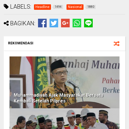
LABELS:
Headline
Nasional
1494
1880
BAGIKAN:
REKOMENDASI
Muhammadiyah Ajak Masyarakat Bersatu
Kembali Setelah Pilpres