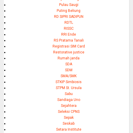
Pulau Saugi
Puting Beliung
RD SIPRI SADIPUN
RDTL
RISSC
RRI Ende
RS Pratama Tanali
Registrasi SIM Card
Restorative justice
Rumah janda
SDA
SDM
SMA/SMK
STKIP Simbiosis
STPM St. Ursula
Sabu
Sandiaga Uno
Sejahtera
Seleksi CPNS
Sepak
Seskab
Setara Institute