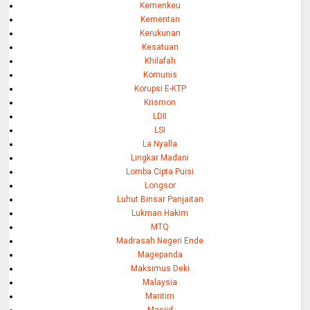
Kemenkeu
Kementan
Kerukunan
Kesatuan
Khilafah
Komunis
Korupsi E-KTP
Krismon
LDII
LSI
La Nyalla
Lingkar Madani
Lomba Cipta Puisi
Longsor
Luhut Binsar Panjaitan
Lukman Hakim
MTQ
Madrasah Negeri Ende
Magepanda
Maksimus Deki
Malaysia
Maritim
Masjid