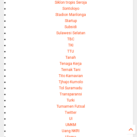
Siklon tropis Seroja
Sontoloyo
Stadion Marilonga
Startup
Subsidi
Sulawesi Selatan
TBC
TKI
TTU
Tanah
Tenaga Kerja
Ternak Tani
Tito Karnavian
Tjhajo Kumolo
Tol Suramadu
Transparansi
Turki
Turnamen Futsal
Twitter
UI
UMKM
Uang NKRI
Ulama