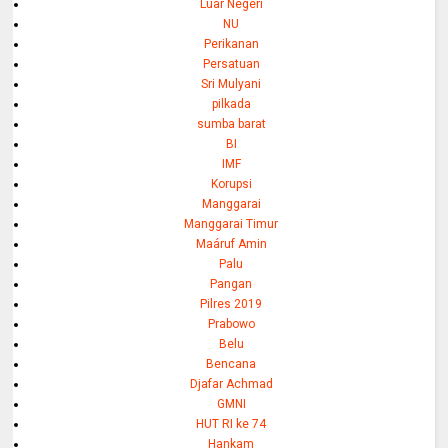
Luar Negeri
NU
Perikanan
Persatuan
Sri Mulyani
pilkada
sumba barat
BI
IMF
Korupsi
Manggarai
Manggarai Timur
Maáruf Amin
Palu
Pangan
Pilres 2019
Prabowo
Belu
Bencana
Djafar Achmad
GMNI
HUT RI ke 74
Hankam