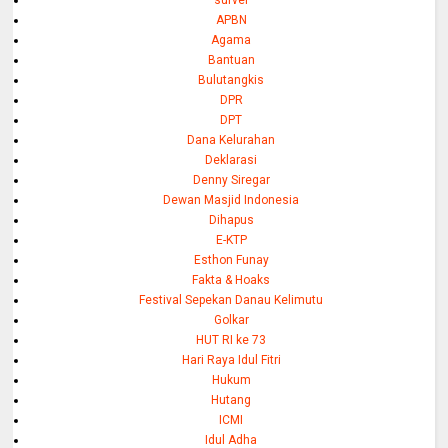
APBN
Agama
Bantuan
Bulutangkis
DPR
DPT
Dana Kelurahan
Deklarasi
Denny Siregar
Dewan Masjid Indonesia
Dihapus
E-KTP
Esthon Funay
Fakta & Hoaks
Festival Sepekan Danau Kelimutu
Golkar
HUT RI ke 73
Hari Raya Idul Fitri
Hukum
Hutang
ICMI
Idul Adha