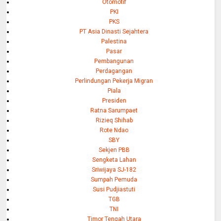
Otomotif
PKI
PKS
PT Asia Dinasti Sejahtera
Palestina
Pasar
Pembangunan
Perdagangan
Perlindungan Pekerja Migran
Piala
Presiden
Ratna Sarumpaet
Rizieq Shihab
Rote Ndao
SBY
Sekjen PBB
Sengketa Lahan
Sriwijaya SJ-182
Sumpah Pemuda
Susi Pudjiastuti
TGB
TNI
Timor Tengah Utara