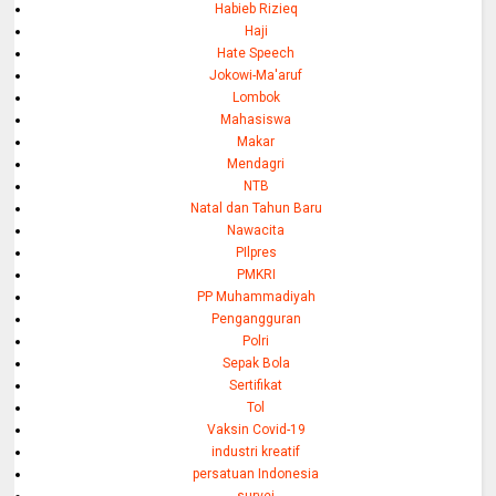
Habieb Rizieq
Haji
Hate Speech
Jokowi-Ma'aruf
Lombok
Mahasiswa
Makar
Mendagri
NTB
Natal dan Tahun Baru
Nawacita
PIlpres
PMKRI
PP Muhammadiyah
Pengangguran
Polri
Sepak Bola
Sertifikat
Tol
Vaksin Covid-19
industri kreatif
persatuan Indonesia
survei