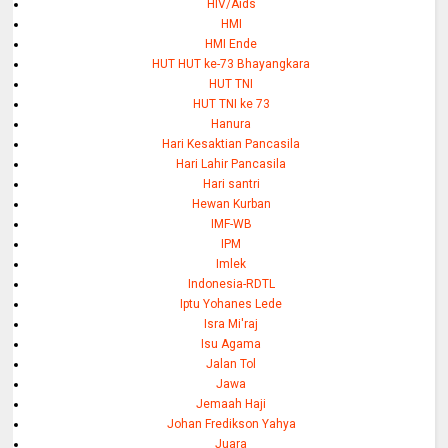
HIV/Aids
HMI
HMI Ende
HUT HUT ke-73 Bhayangkara
HUT TNI
HUT TNI ke 73
Hanura
Hari Kesaktian Pancasila
Hari Lahir Pancasila
Hari santri
Hewan Kurban
IMF-WB
IPM
Imlek
Indonesia-RDTL
Iptu Yohanes Lede
Isra Mi'raj
Isu Agama
Jalan Tol
Jawa
Jemaah Haji
Johan Fredikson Yahya
Juara