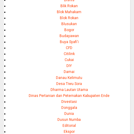
Blik Rokan
Blok Mahakam
Blok Rokan
Blusukan
Bogor
Budayawan
Buya Syafi'i
CFD
Citilink
Cukai
DIY
Damai
Danau Kelimutu
Desa Tiwu Sora
Dharma Lautan Utama
Dinas Pertanian dan Peternakan Kabupaten Ende
Divestasi
Donggala
Dunia
Dusun Numba
Editorial
Ekspor