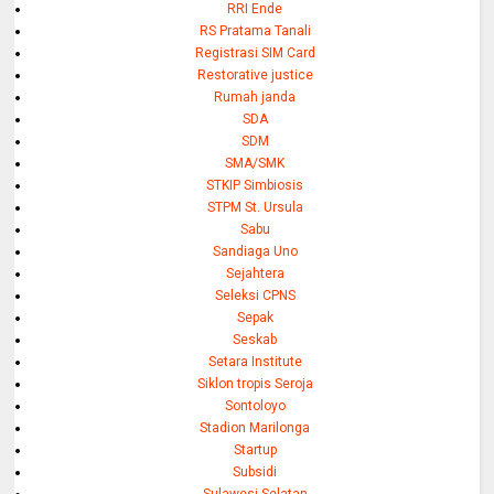
RRI Ende
RS Pratama Tanali
Registrasi SIM Card
Restorative justice
Rumah janda
SDA
SDM
SMA/SMK
STKIP Simbiosis
STPM St. Ursula
Sabu
Sandiaga Uno
Sejahtera
Seleksi CPNS
Sepak
Seskab
Setara Institute
Siklon tropis Seroja
Sontoloyo
Stadion Marilonga
Startup
Subsidi
Sulawesi Selatan