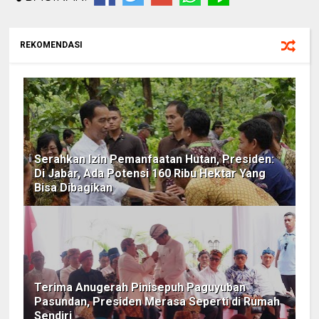
REKOMENDASI
Serahkan Izin Pemanfaatan Hutan, Presiden:
Di Jabar, Ada Potensi 160 Ribu Hektar Yang
Bisa Dibagikan
Terima Anugerah Pinisepuh Paguyuban
Pasundan, Presiden Merasa Seperti di Rumah
Sendiri