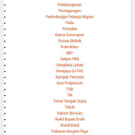
Pembangunan
Perdagangan
Perlindungan Pekerja Migran
Piala
Presiden
Ratna Sarumpaet
Rizieq Shihab
Rote Ndao
SBY
Sekjen PBB
Sengketa Lahan
Sriwijaya SJ-182
Sumpah Pemuda
Susi Pudjiastuti
TGB
TNI
Timor Tengah Utara
Tokoh
Vaksin Sinovac
Wakil Bupati Ende
World Bank
Yohanes borgias Riga