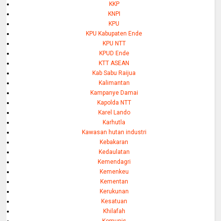
KKP
KNPI
KPU
KPU Kabupaten Ende
KPU NTT
KPUD Ende
KTT ASEAN
Kab Sabu Raijua
Kalimantan
Kampanye Damai
Kapolda NTT
Karel Lando
Karhutla
Kawasan hutan industri
Kebakaran
Kedaulatan
Kemendagri
Kemenkeu
Kementan
Kerukunan
Kesatuan
Khilafah
Komunis