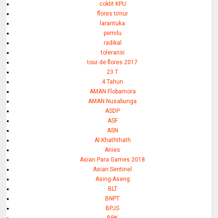
coklit KPU
flores timur
larantuka
pemilu
radikal
toleransi
tour de flores 2017
23 T
4 Tahun
AMAN Flobamora
AMAN Nusabunga
ASDP
ASF
ASN
Al Khaththath
Anies
Asian Para Games 2018
Asian Sentinel
Asing-Aseng
BLT
BNPT
BPJS
BPK