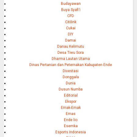
Budayawan
Buya Syafi'i
CFD
Citilink
Cukai
DIY
Damai
Danau Kelimutu
Desa Tiwu Sora
Dharma Lautan Utama
Dinas Pertanian dan Peternakan Kabupaten Ende
Divestasi
Donggala
Dunia
Dusun Numba
Editorial
Ekspor
Emak-Emak
Emas
Ende lio
Esemka
Esports Indonesia