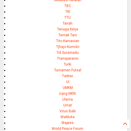
TBC
TKI
TTU
Tanah
Tenaga Kerja
Ternak Tani
Tito Karnavian
Tjhajo Kumolo
Tol Suramadu
Transparansi
Turki
Turnamen Futsal
Twitter
UI
UMKM
Uang NKRI
Ulama
Umat
Virus Babi
Walikota
Wapres
World Peace Forum