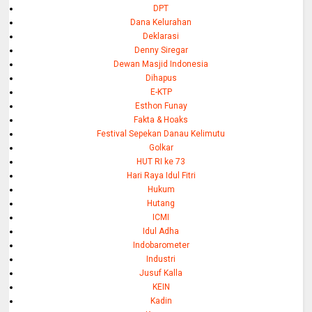
DPT
Dana Kelurahan
Deklarasi
Denny Siregar
Dewan Masjid Indonesia
Dihapus
E-KTP
Esthon Funay
Fakta & Hoaks
Festival Sepekan Danau Kelimutu
Golkar
HUT RI ke 73
Hari Raya Idul Fitri
Hukum
Hutang
ICMI
Idul Adha
Indobarometer
Industri
Jusuf Kalla
KEIN
Kadin