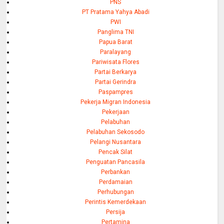
PNS
PT Pratama Yahya Abadi
PWI
Panglima TNI
Papua Barat
Paralayang
Pariwisata Flores
Partai Berkarya
Partai Gerindra
Paspampres
Pekerja Migran Indonesia
Pekerjaan
Pelabuhan
Pelabuhan Sekosodo
Pelangi Nusantara
Pencak Silat
Penguatan Pancasila
Perbankan
Perdamaian
Perhubungan
Perintis Kemerdekaan
Persija
Pertamina