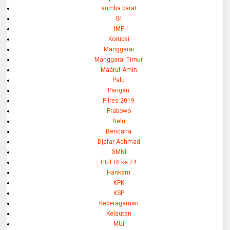
sumba barat
BI
IMF
Korupsi
Manggarai
Manggarai Timur
Maáruf Amin
Palu
Pangan
Pilres 2019
Prabowo
Belu
Bencana
Djafar Achmad
GMNI
HUT RI ke 74
Hankam
KPK
KSP
Keberagaman
Kelautan
MUI