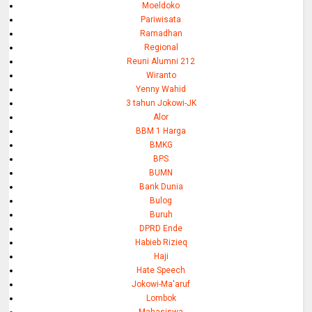
Moeldoko
Pariwisata
Ramadhan
Regional
Reuni Alumni 212
Wiranto
Yenny Wahid
3 tahun Jokowi-JK
Alor
BBM 1 Harga
BMKG
BPS
BUMN
Bank Dunia
Bulog
Buruh
DPRD Ende
Habieb Rizieq
Haji
Hate Speech
Jokowi-Ma'aruf
Lombok
Mahasiswa