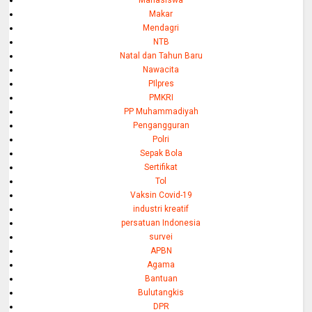
Makar
Mendagri
NTB
Natal dan Tahun Baru
Nawacita
PIlpres
PMKRI
PP Muhammadiyah
Pengangguran
Polri
Sepak Bola
Sertifikat
Tol
Vaksin Covid-19
industri kreatif
persatuan Indonesia
survei
APBN
Agama
Bantuan
Bulutangkis
DPR