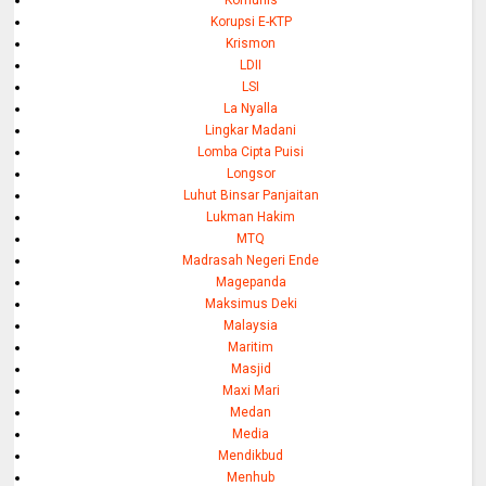
Korupsi E-KTP
Krismon
LDII
LSI
La Nyalla
Lingkar Madani
Lomba Cipta Puisi
Longsor
Luhut Binsar Panjaitan
Lukman Hakim
MTQ
Madrasah Negeri Ende
Magepanda
Maksimus Deki
Malaysia
Maritim
Masjid
Maxi Mari
Medan
Media
Mendikbud
Menhub