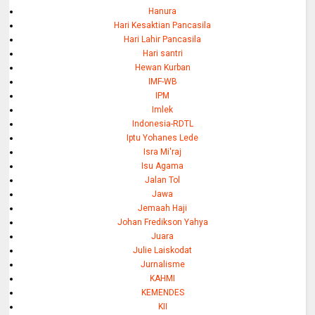
Hanura
Hari Kesaktian Pancasila
Hari Lahir Pancasila
Hari santri
Hewan Kurban
IMF-WB
IPM
Imlek
Indonesia-RDTL
Iptu Yohanes Lede
Isra Mi'raj
Isu Agama
Jalan Tol
Jawa
Jemaah Haji
Johan Fredikson Yahya
Juara
Julie Laiskodat
Jurnalisme
KAHMI
KEMENDES
KII