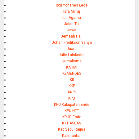
Iptu Yohanes Lede
Isra Mi'raj
Isu Agama
Jalan Tol
Jawa
Jemaah Haji
Johan Fredikson Yahya
Juara
Julie Laiskodat
Jurnalisme
KAHMI
KEMENDES
KII
KKP
KNPI
KPU
KPU Kabupaten Ende
KPU NTT
KPUD Ende
KTT ASEAN
Kab Sabu Raijua
Kalimantan