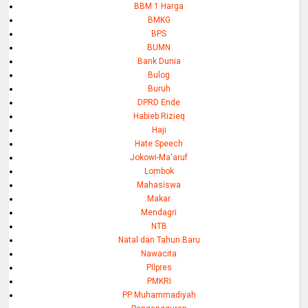
BBM 1 Harga
BMKG
BPS
BUMN
Bank Dunia
Bulog
Buruh
DPRD Ende
Habieb Rizieq
Haji
Hate Speech
Jokowi-Ma'aruf
Lombok
Mahasiswa
Makar
Mendagri
NTB
Natal dan Tahun Baru
Nawacita
PIlpres
PMKRI
PP Muhammadiyah