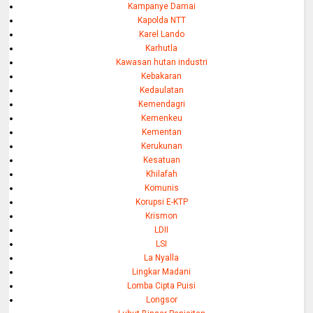
Kampanye Damai
Kapolda NTT
Karel Lando
Karhutla
Kawasan hutan industri
Kebakaran
Kedaulatan
Kemendagri
Kemenkeu
Kementan
Kerukunan
Kesatuan
Khilafah
Komunis
Korupsi E-KTP
Krismon
LDII
LSI
La Nyalla
Lingkar Madani
Lomba Cipta Puisi
Longsor