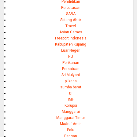
Pendidikan
Perbatasan
SARA
Sidang Ahok
Travel
Asian Games
Freeport Indonesia
Kabupaten Kupang
Luar Negeri
NU
Perikanan
Persatuan
Sri Mulyani
pilkada
sumba barat
BI
IMF
Korupsi
Manggarai
Manggarai Timur
Maáruf Amin
Palu
Pangan