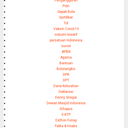
Pengangguran
Polri
Sepak Bola
Sertifikat
Tol
Vaksin Covid-19
industri kreatif
persatuan Indonesia
survei
APBN
Agama
Bantuan
Bulutangkis
DPR
DPT
Dana Kelurahan
Deklarasi
Denny Siregar
Dewan Masjid Indonesia
Dihapus
E-KTP
Esthon Funay
Fakta & Hoaks