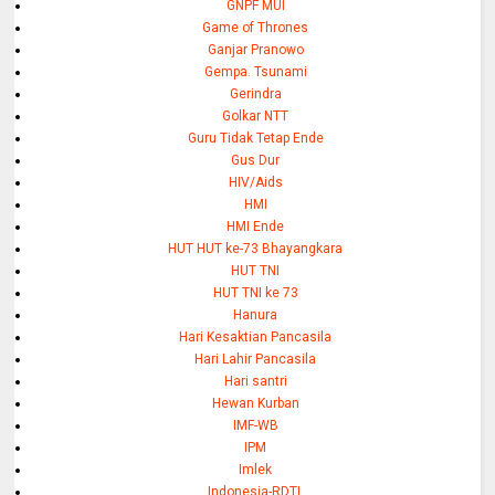
GNPF MUI
Game of Thrones
Ganjar Pranowo
Gempa. Tsunami
Gerindra
Golkar NTT
Guru Tidak Tetap Ende
Gus Dur
HIV/Aids
HMI
HMI Ende
HUT HUT ke-73 Bhayangkara
HUT TNI
HUT TNI ke 73
Hanura
Hari Kesaktian Pancasila
Hari Lahir Pancasila
Hari santri
Hewan Kurban
IMF-WB
IPM
Imlek
Indonesia-RDTL