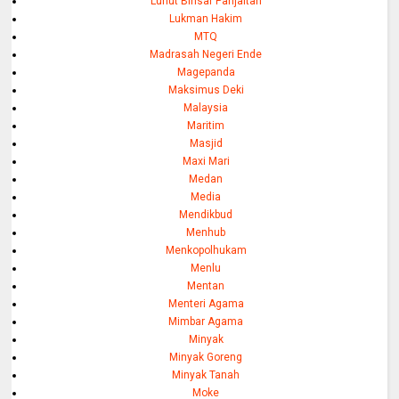
Luhut Binsar Panjaitan
Lukman Hakim
MTQ
Madrasah Negeri Ende
Magepanda
Maksimus Deki
Malaysia
Maritim
Masjid
Maxi Mari
Medan
Media
Mendikbud
Menhub
Menkopolhukam
Menlu
Mentan
Menteri Agama
Mimbar Agama
Minyak
Minyak Goreng
Minyak Tanah
Moke