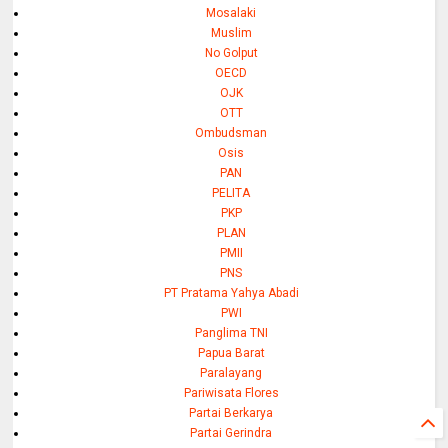
Mosalaki
Muslim
No Golput
OECD
OJK
OTT
Ombudsman
Osis
PAN
PELITA
PKP
PLAN
PMII
PNS
PT Pratama Yahya Abadi
PWI
Panglima TNI
Papua Barat
Paralayang
Pariwisata Flores
Partai Berkarya
Partai Gerindra