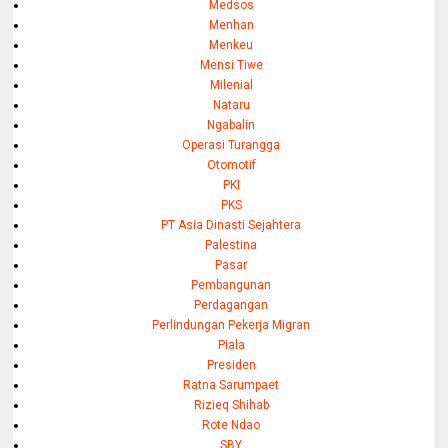
Medsos
Menhan
Menkeu
Mensi Tiwe
Milenial
Nataru
Ngabalin
Operasi Turangga
Otomotif
PKI
PKS
PT Asia Dinasti Sejahtera
Palestina
Pasar
Pembangunan
Perdagangan
Perlindungan Pekerja Migran
Piala
Presiden
Ratna Sarumpaet
Rizieq Shihab
Rote Ndao
SBY