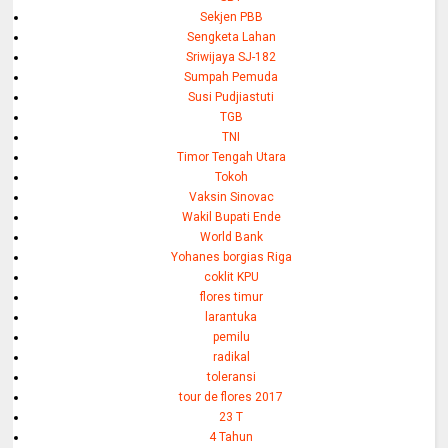
Sekjen PBB
Sengketa Lahan
Sriwijaya SJ-182
Sumpah Pemuda
Susi Pudjiastuti
TGB
TNI
Timor Tengah Utara
Tokoh
Vaksin Sinovac
Wakil Bupati Ende
World Bank
Yohanes borgias Riga
coklit KPU
flores timur
larantuka
pemilu
radikal
toleransi
tour de flores 2017
23 T
4 Tahun