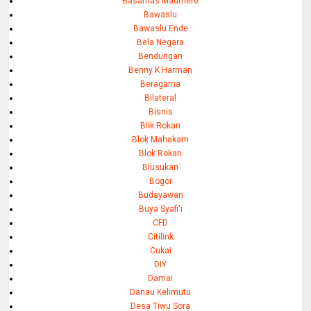
Basarnas Maumere
Bawaslu
Bawaslu Ende
Bela Negara
Bendungan
Benny K Harman
Beragama
Bilateral
Bisnis
Blik Rokan
Blok Mahakam
Blok Rokan
Blusukan
Bogor
Budayawan
Buya Syafi'i
CFD
Citilink
Cukai
DIY
Damai
Danau Kelimutu
Desa Tiwu Sora