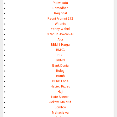
Pariwisata
Ramadhan
Regional
Reuni Alumni 212
Wiranto
Yenny Wahid
3 tahun Jokowi-JK
Alor
BBM 1 Harga
BMKG
BPS
BUMN
Bank Dunia
Bulog
Buruh
DPRD Ende
Habieb Rizieq
Haji
Hate Speech
Jokowi-Ma'aruf
Lombok
Mahasiswa