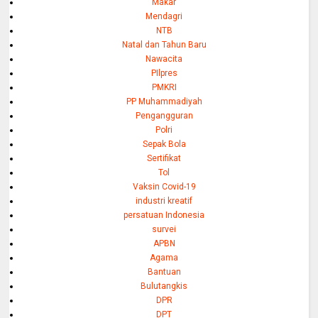
Makar
Mendagri
NTB
Natal dan Tahun Baru
Nawacita
PIlpres
PMKRI
PP Muhammadiyah
Pengangguran
Polri
Sepak Bola
Sertifikat
Tol
Vaksin Covid-19
industri kreatif
persatuan Indonesia
survei
APBN
Agama
Bantuan
Bulutangkis
DPR
DPT