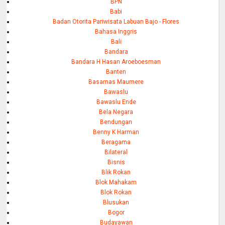
BPN
Babi
Badan Otorita Pariwisata Labuan Bajo - Flores
Bahasa Inggris
Bali
Bandara
Bandara H Hasan Aroeboesman
Banten
Basarnas Maumere
Bawaslu
Bawaslu Ende
Bela Negara
Bendungan
Benny K Harman
Beragama
Bilateral
Bisnis
Blik Rokan
Blok Mahakam
Blok Rokan
Blusukan
Bogor
Budayawan