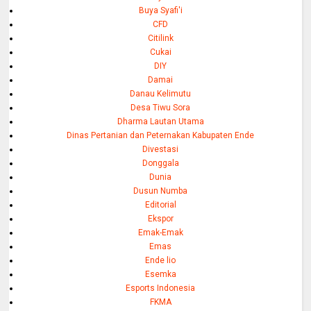
Buya Syafi'i
CFD
Citilink
Cukai
DIY
Damai
Danau Kelimutu
Desa Tiwu Sora
Dharma Lautan Utama
Dinas Pertanian dan Peternakan Kabupaten Ende
Divestasi
Donggala
Dunia
Dusun Numba
Editorial
Ekspor
Emak-Emak
Emas
Ende lio
Esemka
Esports Indonesia
FKMA