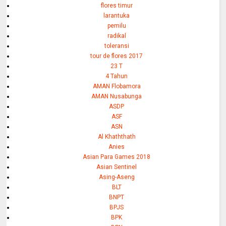
flores timur
larantuka
pemilu
radikal
toleransi
tour de flores 2017
23 T
4 Tahun
AMAN Flobamora
AMAN Nusabunga
ASDP
ASF
ASN
Al Khaththath
Anies
Asian Para Games 2018
Asian Sentinel
Asing-Aseng
BLT
BNPT
BPJS
BPK