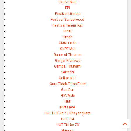
FKUB ENDE
FPI
Festival Literasi
Festival Sandelwood
Festival Tenun Ikat
Final
Fitnah
GMNI Ende
GNPF MUI
Game of Thrones
Ganjar Pranowo
Gempa. Tsunami
Gerindra
Golkar NTT
Guru Tidak Tetap Ende
Gus Dur
HIV/Aids
HMI
HMI Ende
HUT HUT ke-73 Bhayangkara
HUT TNI
HUT TNI ke 73
Hanura