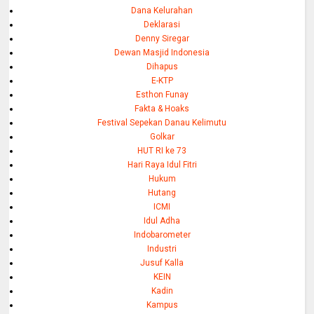
Dana Kelurahan
Deklarasi
Denny Siregar
Dewan Masjid Indonesia
Dihapus
E-KTP
Esthon Funay
Fakta & Hoaks
Festival Sepekan Danau Kelimutu
Golkar
HUT RI ke 73
Hari Raya Idul Fitri
Hukum
Hutang
ICMI
Idul Adha
Indobarometer
Industri
Jusuf Kalla
KEIN
Kadin
Kampus