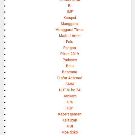
BI
IMF
Korupsi
Manggarai
Manggarai Timur
Maáruf Amin
Palu
Pangan
Pilres 2019
Prabowo
Belu
Bencana
Djafar Achmad
GMNI
HUT RI ke 74
Hankam
KPK
KSP
Keberagaman
Kelautan
MUI
Moeldoko