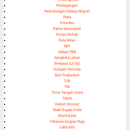
Perdagangan
Perlindungan Pekerja Migran
Piala
Presiden
Ratna Sarumpaet
Rizieq Shihab
Rote Ndao
SBY
Sekjen PBB
Sengketa Lahan
Sriwijaya SJ-182
Sumpah Pemuda
Susi Pudjiastuti
TGB
TNI
Timor Tengah Utara
Tokoh
Vaksin Sinovac
Wakil Bupati Ende
World Bank
Yohanes borgias Riga
coklit KPU