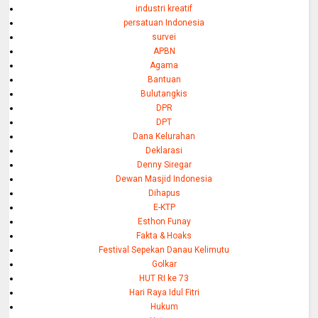
industri kreatif
persatuan Indonesia
survei
APBN
Agama
Bantuan
Bulutangkis
DPR
DPT
Dana Kelurahan
Deklarasi
Denny Siregar
Dewan Masjid Indonesia
Dihapus
E-KTP
Esthon Funay
Fakta & Hoaks
Festival Sepekan Danau Kelimutu
Golkar
HUT RI ke 73
Hari Raya Idul Fitri
Hukum