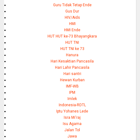
Guru Tidak Tetap Ende
Gus Dur
HIV/Aids
HMI
HMI Ende
HUT HUT ke-73 Bhayangkara
HUT TNI
HUT TNI ke 73
Hanura
Hari Kesaktian Pancasila
Hari Lahir Pancasila
Hari santri
Hewan Kurban
IMF-WB
IPM
Imlek
Indonesia-RDTL
Iptu Yohanes Lede
Isra Mi'raj
Isu Agama
Jalan Tol
Jawa