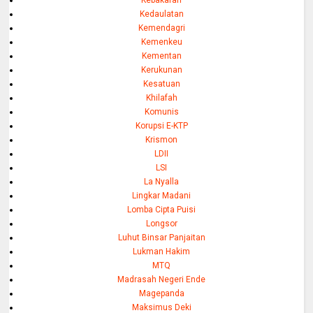
Kebakaran
Kedaulatan
Kemendagri
Kemenkeu
Kementan
Kerukunan
Kesatuan
Khilafah
Komunis
Korupsi E-KTP
Krismon
LDII
LSI
La Nyalla
Lingkar Madani
Lomba Cipta Puisi
Longsor
Luhut Binsar Panjaitan
Lukman Hakim
MTQ
Madrasah Negeri Ende
Magepanda
Maksimus Deki