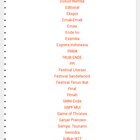
Dusun Numba
Editorial
Ekspor
Emak-Emak
Emas
Ende lio
Esemka
Esports Indonesia
FKMA
FKUB ENDE
FPI
Festival Literasi
Festival Sandelwood
Festival Tenun Ikat
Final
Fitnah
GMNI Ende
GNPF MUI
Game of Thrones
Ganjar Pranowo
Gempa. Tsunami
Gerindra
Golkar NTT