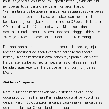
khususnya beras jenis medium. Seperti diketahui, akhir-akhir ini
jenis beras itu cenderung mengalami kenaikan harga.
“Pemerintah terus berupaya menjaga ketersediaan pasokan beras
di pasar-pasar sehingga harga tetap stabil dan meminimalisasi
kenaikan harga di tingkat konsumen melalui OP beras. Pelepasan
OP beras diawali di 10 pasar di wilayah DKI Jakarta dan diikuti
secara serentak di seluruh wilayah Indonesia hingga akhir Maret
2018,” jelas Mendag seperti dilansir dari laman Kemendag.
Dari hasil pantauan di pasar-pasar di seluruh Indonesia, lanjut
Mendag, masih terjadi sedikit kenaikan harga beras secara
kontinyu hingga memasuki awal panen raya pada bulan Maret.
Harga rata-rata beras medium secara nasional saat ini masih
berada di atas ketentuan Harga Eceran Tertinggi (HET) Beras
Medium.
Stok beras Bulog Aman
Namun, Mendag menegaskan bahwa stok beras di gudang-
gudang Bulog masih aman. Kemendag juga telah berkoordinasi
dengan Perum Bulog untuk mengantisipasi kenaikan harga beras
dengan melakukan OP di seluruh Indonesia.