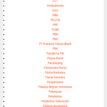
OTT
Ombudsman
Osis
PAN
PELITA
PKP
PLAN
PMII
PNS
PT Pratama Yahya Abadi
PWI
Panglima TNI
Papua Barat
Paralayang
Pariwisata Flores
Partai Berkarya
Partai Gerindra
Paspampres
Pekerja Migran Indonesia
Pekerjaan
Pelabuhan
Pelabuhan Sekosodo
Pelangi Nusantara