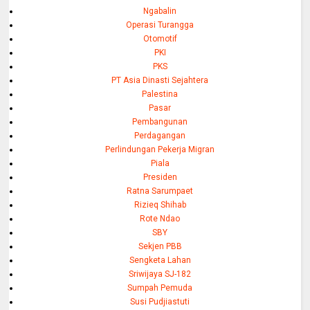
Ngabalin
Operasi Turangga
Otomotif
PKI
PKS
PT Asia Dinasti Sejahtera
Palestina
Pasar
Pembangunan
Perdagangan
Perlindungan Pekerja Migran
Piala
Presiden
Ratna Sarumpaet
Rizieq Shihab
Rote Ndao
SBY
Sekjen PBB
Sengketa Lahan
Sriwijaya SJ-182
Sumpah Pemuda
Susi Pudjiastuti