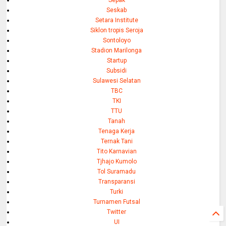
Sepak
Seskab
Setara Institute
Siklon tropis Seroja
Sontoloyo
Stadion Marilonga
Startup
Subsidi
Sulawesi Selatan
TBC
TKI
TTU
Tanah
Tenaga Kerja
Ternak Tani
Tito Karnavian
Tjhajo Kumolo
Tol Suramadu
Transparansi
Turki
Turnamen Futsal
Twitter
UI