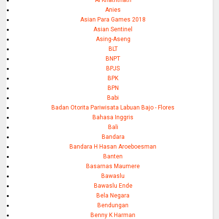
Al Khaththath
Anies
Asian Para Games 2018
Asian Sentinel
Asing-Aseng
BLT
BNPT
BPJS
BPK
BPN
Babi
Badan Otorita Pariwisata Labuan Bajo - Flores
Bahasa Inggris
Bali
Bandara
Bandara H Hasan Aroeboesman
Banten
Basarnas Maumere
Bawaslu
Bawaslu Ende
Bela Negara
Bendungan
Benny K Harman