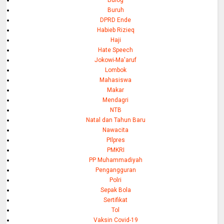
Bulog
Buruh
DPRD Ende
Habieb Rizieq
Haji
Hate Speech
Jokowi-Ma'aruf
Lombok
Mahasiswa
Makar
Mendagri
NTB
Natal dan Tahun Baru
Nawacita
PIlpres
PMKRI
PP Muhammadiyah
Pengangguran
Polri
Sepak Bola
Sertifikat
Tol
Vaksin Covid-19