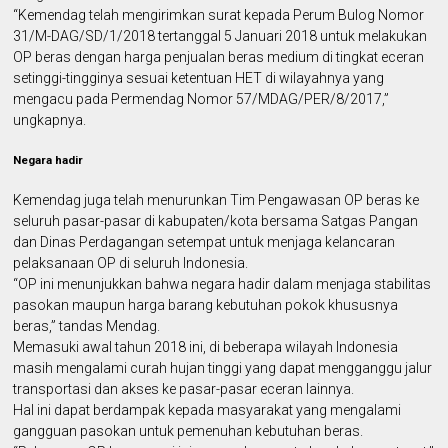
“Kemendag telah mengirimkan surat kepada Perum Bulog Nomor
31/M-DAG/SD/1/2018 tertanggal 5 Januari 2018 untuk melakukan
OP beras dengan harga penjualan beras medium di tingkat eceran
setinggi-tingginya sesuai ketentuan HET di wilayahnya yang
mengacu pada Permendag Nomor 57/MDAG/PER/8/2017,”
ungkapnya.
Negara hadir
Kemendag juga telah menurunkan Tim Pengawasan OP beras ke
seluruh pasar-pasar di kabupaten/kota bersama Satgas Pangan
dan Dinas Perdagangan setempat untuk menjaga kelancaran
pelaksanaan OP di seluruh Indonesia.
“OP ini menunjukkan bahwa negara hadir dalam menjaga stabilitas
pasokan maupun harga barang kebutuhan pokok khususnya
beras,” tandas Mendag.
Memasuki awal tahun 2018 ini, di beberapa wilayah Indonesia
masih mengalami curah hujan tinggi yang dapat mengganggu jalur
transportasi dan akses ke pasar-pasar eceran lainnya.
Hal ini dapat berdampak kepada masyarakat yang mengalami
gangguan pasokan untuk pemenuhan kebutuhan beras.