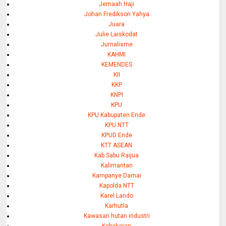
Jemaah Haji
Johan Fredikson Yahya
Juara
Julie Laiskodat
Jurnalisme
KAHMI
KEMENDES
KII
KKP
KNPI
KPU
KPU Kabupaten Ende
KPU NTT
KPUD Ende
KTT ASEAN
Kab Sabu Raijua
Kalimantan
Kampanye Damai
Kapolda NTT
Karel Lando
Karhutla
Kawasan hutan industri