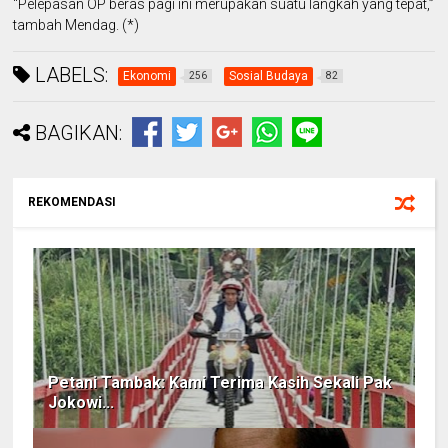
“Pelepasan OP beras pagi ini merupakan suatu langkah yang tepat,”
tambah Mendag. (*)
LABELS:
Ekonomi
Sosial Budaya
256
82
BAGIKAN:
REKOMENDASI
Petani Tambak: Kami Terima Kasih Sekali Pak
Jokowi...