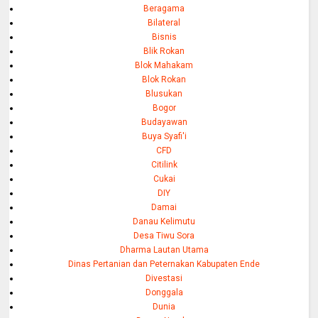
Beragama
Bilateral
Bisnis
Blik Rokan
Blok Mahakam
Blok Rokan
Blusukan
Bogor
Budayawan
Buya Syafi'i
CFD
Citilink
Cukai
DIY
Damai
Danau Kelimutu
Desa Tiwu Sora
Dharma Lautan Utama
Dinas Pertanian dan Peternakan Kabupaten Ende
Divestasi
Donggala
Dunia