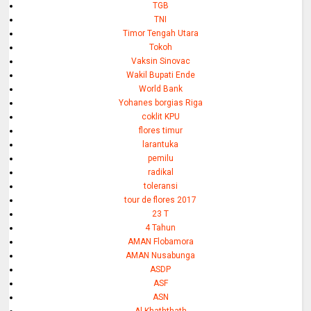
TGB
TNI
Timor Tengah Utara
Tokoh
Vaksin Sinovac
Wakil Bupati Ende
World Bank
Yohanes borgias Riga
coklit KPU
flores timur
larantuka
pemilu
radikal
toleransi
tour de flores 2017
23 T
4 Tahun
AMAN Flobamora
AMAN Nusabunga
ASDP
ASF
ASN