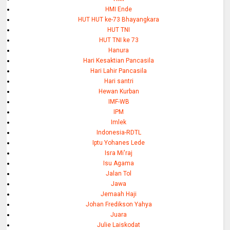
HMI Ende
HUT HUT ke-73 Bhayangkara
HUT TNI
HUT TNI ke 73
Hanura
Hari Kesaktian Pancasila
Hari Lahir Pancasila
Hari santri
Hewan Kurban
IMF-WB
IPM
Imlek
Indonesia-RDTL
Iptu Yohanes Lede
Isra Mi'raj
Isu Agama
Jalan Tol
Jawa
Jemaah Haji
Johan Fredikson Yahya
Juara
Julie Laiskodat