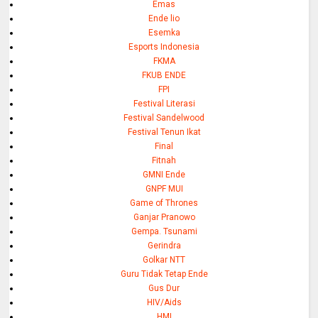
Emas
Ende lio
Esemka
Esports Indonesia
FKMA
FKUB ENDE
FPI
Festival Literasi
Festival Sandelwood
Festival Tenun Ikat
Final
Fitnah
GMNI Ende
GNPF MUI
Game of Thrones
Ganjar Pranowo
Gempa. Tsunami
Gerindra
Golkar NTT
Guru Tidak Tetap Ende
Gus Dur
HIV/Aids
HMI