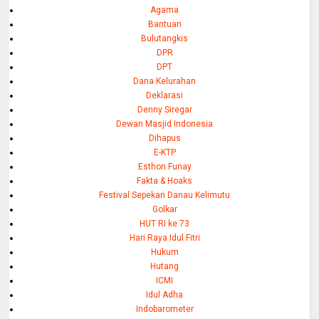
Agama
Bantuan
Bulutangkis
DPR
DPT
Dana Kelurahan
Deklarasi
Denny Siregar
Dewan Masjid Indonesia
Dihapus
E-KTP
Esthon Funay
Fakta & Hoaks
Festival Sepekan Danau Kelimutu
Golkar
HUT RI ke 73
Hari Raya Idul Fitri
Hukum
Hutang
ICMI
Idul Adha
Indobarometer