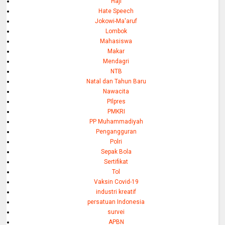
Haji
Hate Speech
Jokowi-Ma'aruf
Lombok
Mahasiswa
Makar
Mendagri
NTB
Natal dan Tahun Baru
Nawacita
PIlpres
PMKRI
PP Muhammadiyah
Pengangguran
Polri
Sepak Bola
Sertifikat
Tol
Vaksin Covid-19
industri kreatif
persatuan Indonesia
survei
APBN