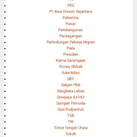
PKS
PT Asia Dinasti Sejahtera
Palestina
Pasar
Pembangunan
Perdagangan
Perlindungan Pekerja Migran
Piala
Presiden
Ratna Sarumpaet
Rizieq Shihab
Rote Ndao
SBY
Sekjen PBB
Sengketa Lahan
Sriwijaya SJ-182
Sumpah Pemuda
Susi Pudjiastuti
TGB
TNI
Timor Tengah Utara
Tokoh