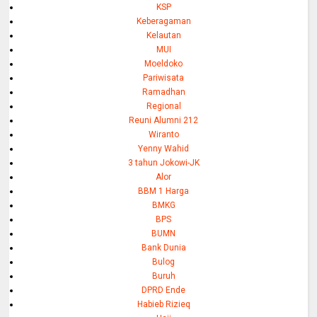
KSP
Keberagaman
Kelautan
MUI
Moeldoko
Pariwisata
Ramadhan
Regional
Reuni Alumni 212
Wiranto
Yenny Wahid
3 tahun Jokowi-JK
Alor
BBM 1 Harga
BMKG
BPS
BUMN
Bank Dunia
Bulog
Buruh
DPRD Ende
Habieb Rizieq