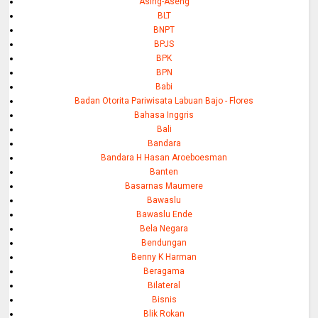
Asing-Aseng
BLT
BNPT
BPJS
BPK
BPN
Babi
Badan Otorita Pariwisata Labuan Bajo - Flores
Bahasa Inggris
Bali
Bandara
Bandara H Hasan Aroeboesman
Banten
Basarnas Maumere
Bawaslu
Bawaslu Ende
Bela Negara
Bendungan
Benny K Harman
Beragama
Bilateral
Bisnis
Blik Rokan