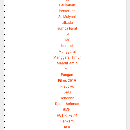
Perikanan
Persatuan
Sri Mulyani
pilkada
sumba barat
BI
IMF
Korupsi
Manggarai
Manggarai Timur
Maáruf Amin
Palu
Pangan
Pilres 2019
Prabowo
Belu
Bencana
Djafar Achmad
GMNI
HUT RI ke 74
Hankam
KPK