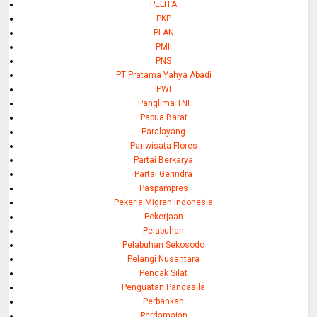
PELITA
PKP
PLAN
PMII
PNS
PT Pratama Yahya Abadi
PWI
Panglima TNI
Papua Barat
Paralayang
Pariwisata Flores
Partai Berkarya
Partai Gerindra
Paspampres
Pekerja Migran Indonesia
Pekerjaan
Pelabuhan
Pelabuhan Sekosodo
Pelangi Nusantara
Pencak Silat
Penguatan Pancasila
Perbankan
Perdamaian