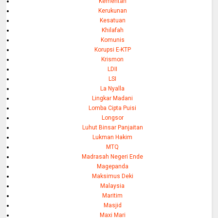
Kementan
Kerukunan
Kesatuan
Khilafah
Komunis
Korupsi E-KTP
Krismon
LDII
LSI
La Nyalla
Lingkar Madani
Lomba Cipta Puisi
Longsor
Luhut Binsar Panjaitan
Lukman Hakim
MTQ
Madrasah Negeri Ende
Magepanda
Maksimus Deki
Malaysia
Maritim
Masjid
Maxi Mari