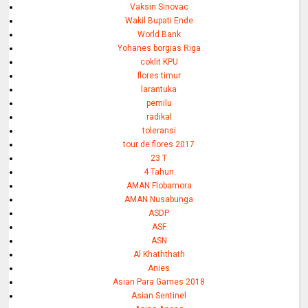
Vaksin Sinovac
Wakil Bupati Ende
World Bank
Yohanes borgias Riga
coklit KPU
flores timur
larantuka
pemilu
radikal
toleransi
tour de flores 2017
23 T
4 Tahun
AMAN Flobamora
AMAN Nusabunga
ASDP
ASF
ASN
Al Khaththath
Anies
Asian Para Games 2018
Asian Sentinel