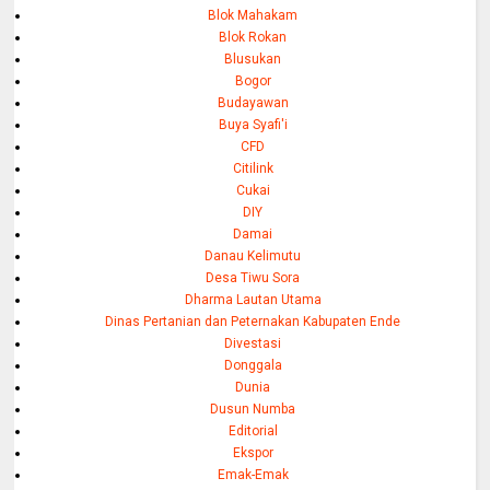
Blok Mahakam
Blok Rokan
Blusukan
Bogor
Budayawan
Buya Syafi'i
CFD
Citilink
Cukai
DIY
Damai
Danau Kelimutu
Desa Tiwu Sora
Dharma Lautan Utama
Dinas Pertanian dan Peternakan Kabupaten Ende
Divestasi
Donggala
Dunia
Dusun Numba
Editorial
Ekspor
Emak-Emak