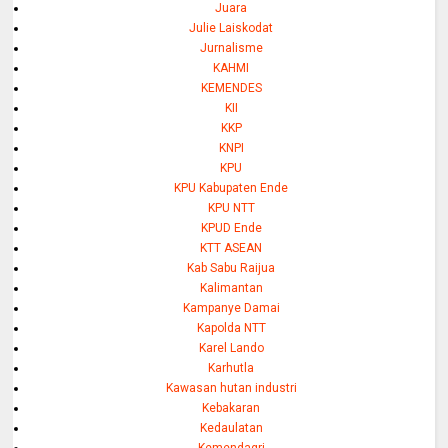
Juara
Julie Laiskodat
Jurnalisme
KAHMI
KEMENDES
KII
KKP
KNPI
KPU
KPU Kabupaten Ende
KPU NTT
KPUD Ende
KTT ASEAN
Kab Sabu Raijua
Kalimantan
Kampanye Damai
Kapolda NTT
Karel Lando
Karhutla
Kawasan hutan industri
Kebakaran
Kedaulatan
Kemendagri