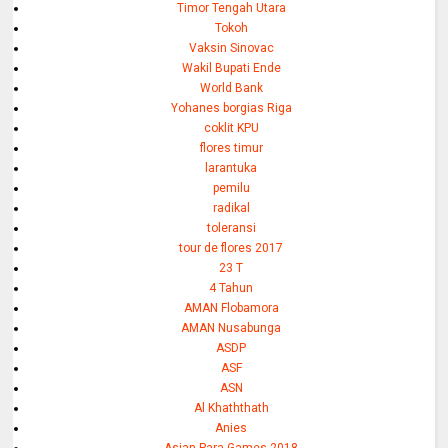
Timor Tengah Utara
Tokoh
Vaksin Sinovac
Wakil Bupati Ende
World Bank
Yohanes borgias Riga
coklit KPU
flores timur
larantuka
pemilu
radikal
toleransi
tour de flores 2017
23 T
4 Tahun
AMAN Flobamora
AMAN Nusabunga
ASDP
ASF
ASN
Al Khaththath
Anies
Asian Para Games 2018