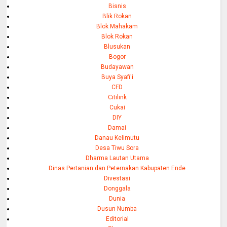
Bisnis
Blik Rokan
Blok Mahakam
Blok Rokan
Blusukan
Bogor
Budayawan
Buya Syafi'i
CFD
Citilink
Cukai
DIY
Damai
Danau Kelimutu
Desa Tiwu Sora
Dharma Lautan Utama
Dinas Pertanian dan Peternakan Kabupaten Ende
Divestasi
Donggala
Dunia
Dusun Numba
Editorial