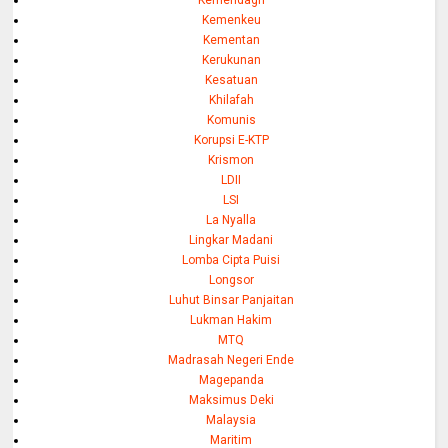
Kemenkeu
Kementan
Kerukunan
Kesatuan
Khilafah
Komunis
Korupsi E-KTP
Krismon
LDII
LSI
La Nyalla
Lingkar Madani
Lomba Cipta Puisi
Longsor
Luhut Binsar Panjaitan
Lukman Hakim
MTQ
Madrasah Negeri Ende
Magepanda
Maksimus Deki
Malaysia
Maritim