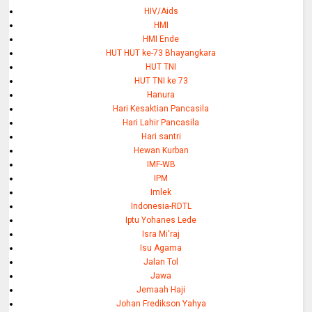
HIV/Aids
HMI
HMI Ende
HUT HUT ke-73 Bhayangkara
HUT TNI
HUT TNI ke 73
Hanura
Hari Kesaktian Pancasila
Hari Lahir Pancasila
Hari santri
Hewan Kurban
IMF-WB
IPM
Imlek
Indonesia-RDTL
Iptu Yohanes Lede
Isra Mi'raj
Isu Agama
Jalan Tol
Jawa
Jemaah Haji
Johan Fredikson Yahya