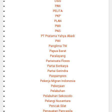
Osis
PAN
PELITA
PKP
PLAN
PMII
PNS
PT Pratama Yahya Abadi
PWI
Panglima TNI
Papua Barat
Paralayang
Pariwisata Flores
Partai Berkarya
Partai Gerindra
Paspampres
Pekerja Migran Indonesia
Pekerjaan
Pelabuhan
Pelabuhan Sekosodo
Pelangi Nusantara
Pencak Silat
Penguatan Pancasila