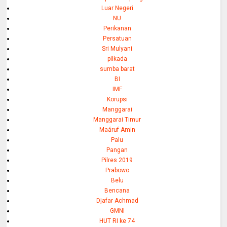
Luar Negeri
NU
Perikanan
Persatuan
Sri Mulyani
pilkada
sumba barat
BI
IMF
Korupsi
Manggarai
Manggarai Timur
Maáruf Amin
Palu
Pangan
Pilres 2019
Prabowo
Belu
Bencana
Djafar Achmad
GMNI
HUT RI ke 74