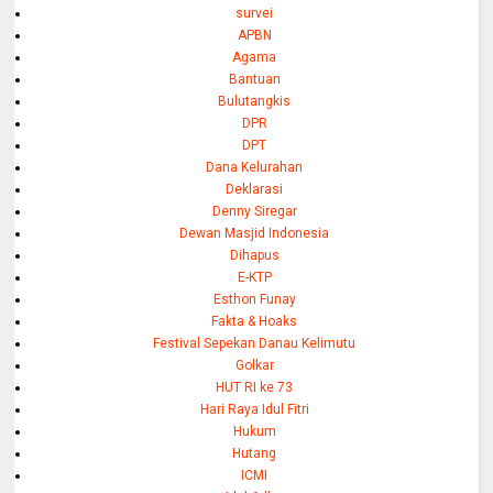
survei
APBN
Agama
Bantuan
Bulutangkis
DPR
DPT
Dana Kelurahan
Deklarasi
Denny Siregar
Dewan Masjid Indonesia
Dihapus
E-KTP
Esthon Funay
Fakta & Hoaks
Festival Sepekan Danau Kelimutu
Golkar
HUT RI ke 73
Hari Raya Idul Fitri
Hukum
Hutang
ICMI