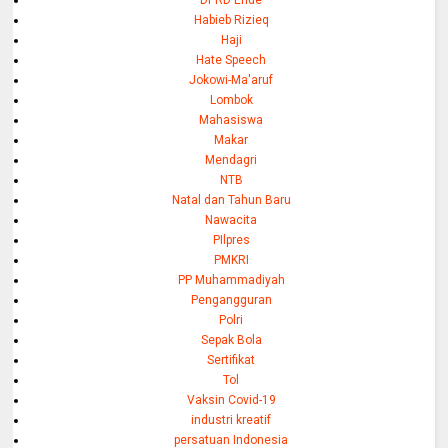
Habieb Rizieq
Haji
Hate Speech
Jokowi-Ma'aruf
Lombok
Mahasiswa
Makar
Mendagri
NTB
Natal dan Tahun Baru
Nawacita
PIlpres
PMKRI
PP Muhammadiyah
Pengangguran
Polri
Sepak Bola
Sertifikat
Tol
Vaksin Covid-19
industri kreatif
persatuan Indonesia