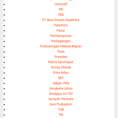
Otomotif
PKI
PKS
PT Asia Dinasti Sejahtera
Palestina
Pasar
Pembangunan
Perdagangan
Perlindungan Pekerja Migran
Piala
Presiden
Ratna Sarumpaet
Rizieq Shihab
Rote Ndao
SBY
Sekjen PBB
Sengketa Lahan
Sriwijaya SJ-182
Sumpah Pemuda
Susi Pudjiastuti
TGB
TNI