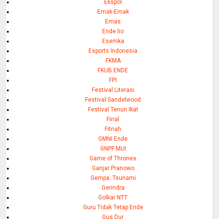
Ekspor
Emak-Emak
Emas
Ende lio
Esemka
Esports Indonesia
FKMA
FKUB ENDE
FPI
Festival Literasi
Festival Sandelwood
Festival Tenun Ikat
Final
Fitnah
GMNI Ende
GNPF MUI
Game of Thrones
Ganjar Pranowo
Gempa. Tsunami
Gerindra
Golkar NTT
Guru Tidak Tetap Ende
Gus Dur