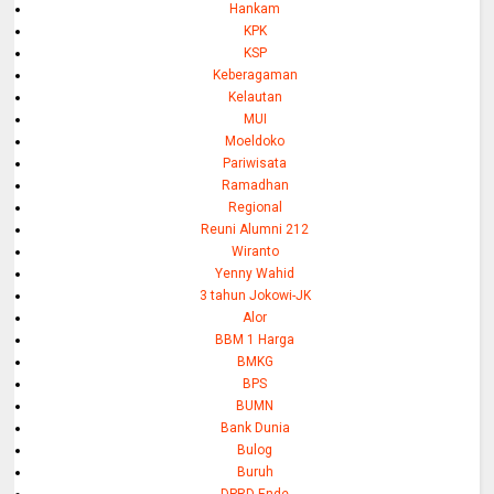
Hankam
KPK
KSP
Keberagaman
Kelautan
MUI
Moeldoko
Pariwisata
Ramadhan
Regional
Reuni Alumni 212
Wiranto
Yenny Wahid
3 tahun Jokowi-JK
Alor
BBM 1 Harga
BMKG
BPS
BUMN
Bank Dunia
Bulog
Buruh
DPRD Ende