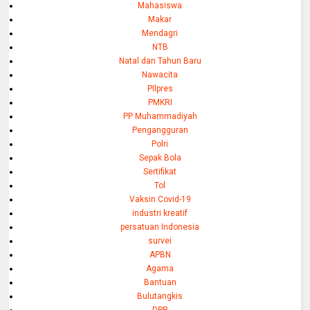
Mahasiswa
Makar
Mendagri
NTB
Natal dan Tahun Baru
Nawacita
PIlpres
PMKRI
PP Muhammadiyah
Pengangguran
Polri
Sepak Bola
Sertifikat
Tol
Vaksin Covid-19
industri kreatif
persatuan Indonesia
survei
APBN
Agama
Bantuan
Bulutangkis