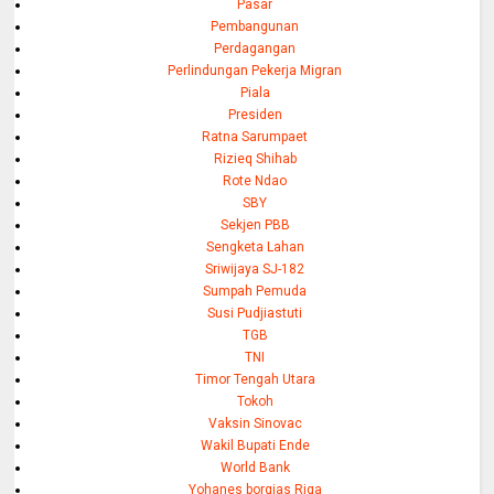
Pasar
Pembangunan
Perdagangan
Perlindungan Pekerja Migran
Piala
Presiden
Ratna Sarumpaet
Rizieq Shihab
Rote Ndao
SBY
Sekjen PBB
Sengketa Lahan
Sriwijaya SJ-182
Sumpah Pemuda
Susi Pudjiastuti
TGB
TNI
Timor Tengah Utara
Tokoh
Vaksin Sinovac
Wakil Bupati Ende
World Bank
Yohanes borgias Riga