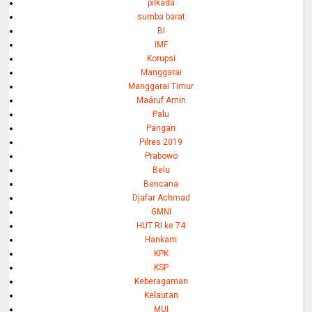
pilkada
sumba barat
BI
IMF
Korupsi
Manggarai
Manggarai Timur
Maáruf Amin
Palu
Pangan
Pilres 2019
Prabowo
Belu
Bencana
Djafar Achmad
GMNI
HUT RI ke 74
Hankam
KPK
KSP
Keberagaman
Kelautan
MUI