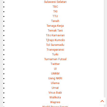
Sulawesi Selatan
TBC
TKI
TTU
Tanah
Tenaga Kerja
Ternak Tani
Tito Karnavian
Tjhajo Kumolo
Tol Suramadu
Transparansi
Turki
Turnamen Futsal
Twitter
UI
UMKM
Uang NKRI
Ulama
Umat
Virus Babi
Walikota
Wapres