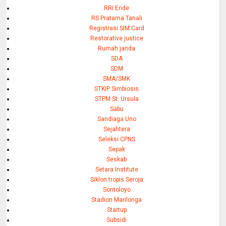
RRI Ende
RS Pratama Tanali
Registrasi SIM Card
Restorative justice
Rumah janda
SDA
SDM
SMA/SMK
STKIP Simbiosis
STPM St. Ursula
Sabu
Sandiaga Uno
Sejahtera
Seleksi CPNS
Sepak
Seskab
Setara Institute
Siklon tropis Seroja
Sontoloyo
Stadion Marilonga
Startup
Subsidi