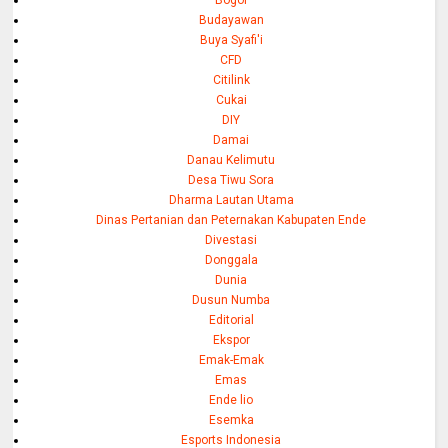
Bogor
Budayawan
Buya Syafi'i
CFD
Citilink
Cukai
DIY
Damai
Danau Kelimutu
Desa Tiwu Sora
Dharma Lautan Utama
Dinas Pertanian dan Peternakan Kabupaten Ende
Divestasi
Donggala
Dunia
Dusun Numba
Editorial
Ekspor
Emak-Emak
Emas
Ende lio
Esemka
Esports Indonesia