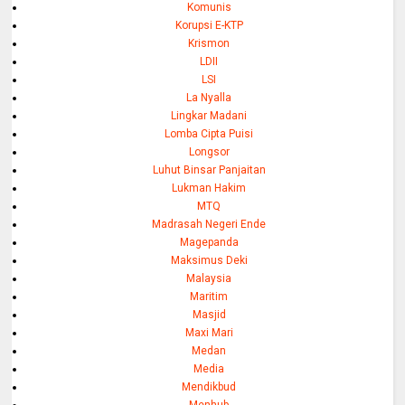
Komunis
Korupsi E-KTP
Krismon
LDII
LSI
La Nyalla
Lingkar Madani
Lomba Cipta Puisi
Longsor
Luhut Binsar Panjaitan
Lukman Hakim
MTQ
Madrasah Negeri Ende
Magepanda
Maksimus Deki
Malaysia
Maritim
Masjid
Maxi Mari
Medan
Media
Mendikbud