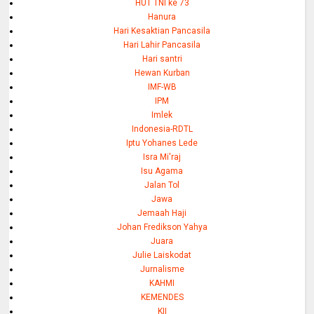
HUT TNI ke 73
Hanura
Hari Kesaktian Pancasila
Hari Lahir Pancasila
Hari santri
Hewan Kurban
IMF-WB
IPM
Imlek
Indonesia-RDTL
Iptu Yohanes Lede
Isra Mi'raj
Isu Agama
Jalan Tol
Jawa
Jemaah Haji
Johan Fredikson Yahya
Juara
Julie Laiskodat
Jurnalisme
KAHMI
KEMENDES
KII