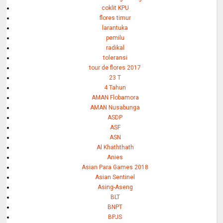
coklit KPU
flores timur
larantuka
pemilu
radikal
toleransi
tour de flores 2017
23 T
4 Tahun
AMAN Flobamora
AMAN Nusabunga
ASDP
ASF
ASN
Al Khaththath
Anies
Asian Para Games 2018
Asian Sentinel
Asing-Aseng
BLT
BNPT
BPJS