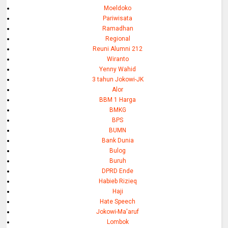
Moeldoko
Pariwisata
Ramadhan
Regional
Reuni Alumni 212
Wiranto
Yenny Wahid
3 tahun Jokowi-JK
Alor
BBM 1 Harga
BMKG
BPS
BUMN
Bank Dunia
Bulog
Buruh
DPRD Ende
Habieb Rizieq
Haji
Hate Speech
Jokowi-Ma'aruf
Lombok