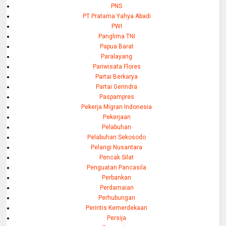
PNS
PT Pratama Yahya Abadi
PWI
Panglima TNI
Papua Barat
Paralayang
Pariwisata Flores
Partai Berkarya
Partai Gerindra
Paspampres
Pekerja Migran Indonesia
Pekerjaan
Pelabuhan
Pelabuhan Sekosodo
Pelangi Nusantara
Pencak Silat
Penguatan Pancasila
Perbankan
Perdamaian
Perhubungan
Perintis Kemerdekaan
Persija