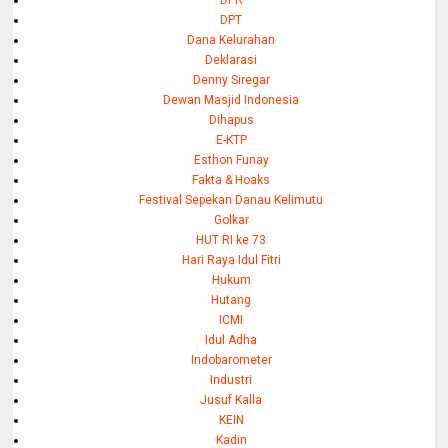
DPR
DPT
Dana Kelurahan
Deklarasi
Denny Siregar
Dewan Masjid Indonesia
Dihapus
E-KTP
Esthon Funay
Fakta & Hoaks
Festival Sepekan Danau Kelimutu
Golkar
HUT RI ke 73
Hari Raya Idul Fitri
Hukum
Hutang
ICMI
Idul Adha
Indobarometer
Industri
Jusuf Kalla
KEIN
Kadin