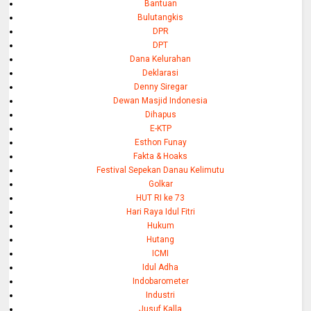
Bantuan
Bulutangkis
DPR
DPT
Dana Kelurahan
Deklarasi
Denny Siregar
Dewan Masjid Indonesia
Dihapus
E-KTP
Esthon Funay
Fakta & Hoaks
Festival Sepekan Danau Kelimutu
Golkar
HUT RI ke 73
Hari Raya Idul Fitri
Hukum
Hutang
ICMI
Idul Adha
Indobarometer
Industri
Jusuf Kalla