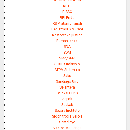
RD SIPRI SADIPUN
RDTL
RISSC
RRI Ende
RS Pratama Tanali
Registrasi SIM Card
Restorative justice
Rumah janda
SDA
SDM
SMA/SMK
STKIP Simbiosis
STPM St. Ursula
Sabu
Sandiaga Uno
Sejahtera
Seleksi CPNS
Sepak
Seskab
Setara Institute
Siklon tropis Seroja
Sontoloyo
Stadion Marilonga