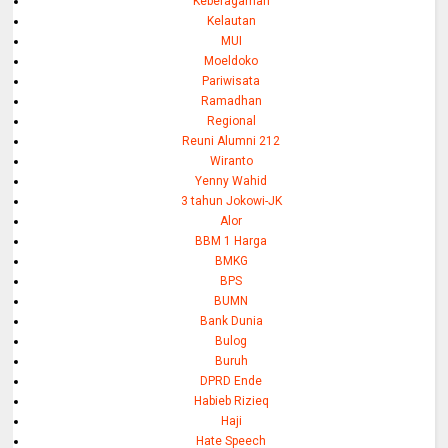
Keberagaman
Kelautan
MUI
Moeldoko
Pariwisata
Ramadhan
Regional
Reuni Alumni 212
Wiranto
Yenny Wahid
3 tahun Jokowi-JK
Alor
BBM 1 Harga
BMKG
BPS
BUMN
Bank Dunia
Bulog
Buruh
DPRD Ende
Habieb Rizieq
Haji
Hate Speech