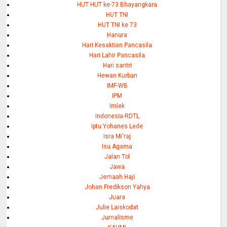
HUT HUT ke-73 Bhayangkara
HUT TNI
HUT TNI ke 73
Hanura
Hari Kesaktian Pancasila
Hari Lahir Pancasila
Hari santri
Hewan Kurban
IMF-WB
IPM
Imlek
Indonesia-RDTL
Iptu Yohanes Lede
Isra Mi'raj
Isu Agama
Jalan Tol
Jawa
Jemaah Haji
Johan Fredikson Yahya
Juara
Julie Laiskodat
Jurnalisme