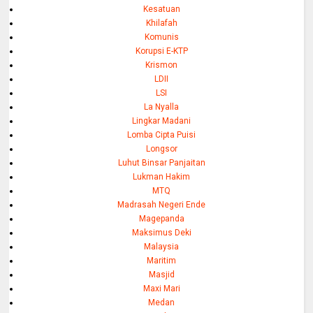
Kesatuan
Khilafah
Komunis
Korupsi E-KTP
Krismon
LDII
LSI
La Nyalla
Lingkar Madani
Lomba Cipta Puisi
Longsor
Luhut Binsar Panjaitan
Lukman Hakim
MTQ
Madrasah Negeri Ende
Magepanda
Maksimus Deki
Malaysia
Maritim
Masjid
Maxi Mari
Medan