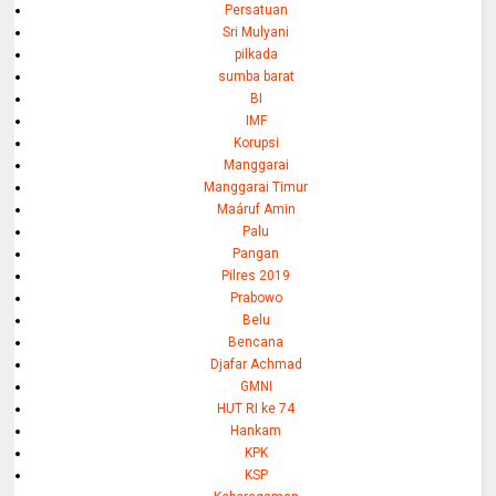
Persatuan
Sri Mulyani
pilkada
sumba barat
BI
IMF
Korupsi
Manggarai
Manggarai Timur
Maáruf Amin
Palu
Pangan
Pilres 2019
Prabowo
Belu
Bencana
Djafar Achmad
GMNI
HUT RI ke 74
Hankam
KPK
KSP