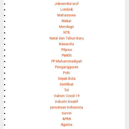
Jokowi-Ma'aruf
Lombok
Mahasiswa
Makar
Mendagri
NTB
Natal dan Tahun Baru
Nawacita
PIlpres
PMKRI
PP Muhammadiyah
Pengangguran
Polri
Sepak Bola
Sertifikat
Tol
Vaksin Covid-19
industri kreatif
persatuan Indonesia
survei
APBN
Agama