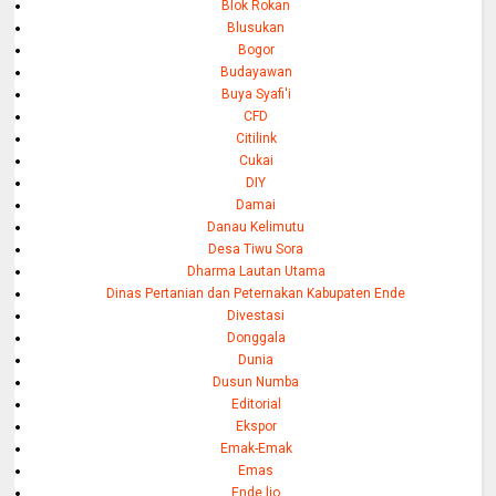
Blok Rokan
Blusukan
Bogor
Budayawan
Buya Syafi'i
CFD
Citilink
Cukai
DIY
Damai
Danau Kelimutu
Desa Tiwu Sora
Dharma Lautan Utama
Dinas Pertanian dan Peternakan Kabupaten Ende
Divestasi
Donggala
Dunia
Dusun Numba
Editorial
Ekspor
Emak-Emak
Emas
Ende lio