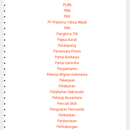
PLAN
PMII
PNS
PT Pratama Yahya Abadi
PWI
Panglima TNI
Papua Barat
Paralayang
Pariwisata Flores
Partai Berkarya
Partai Gerindra
Paspampres
Pekerja Migran Indonesia
Pekerjaan
Pelabuhan
Pelabuhan Sekosodo
Pelangi Nusantara
Pencak Silat
Penguatan Pancasila
Perbankan
Perdamaian
Perhubungan