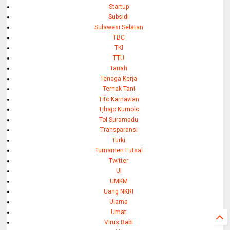
Startup
Subsidi
Sulawesi Selatan
TBC
TKI
TTU
Tanah
Tenaga Kerja
Ternak Tani
Tito Karnavian
Tjhajo Kumolo
Tol Suramadu
Transparansi
Turki
Turnamen Futsal
Twitter
UI
UMKM
Uang NKRI
Ulama
Umat
Virus Babi