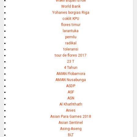
Wakil Bupati Ende
World Bank
Yohanes borgias Riga
coklit KPU
flores timur
larantuka
pemilu
radikal
toleransi
tour de flores 2017
23 T
4 Tahun
AMAN Flobamora
AMAN Nusabunga
ASDP
ASF
ASN
Al Khaththath
Anies
Asian Para Games 2018
Asian Sentinel
Asing-Aseng
BLT