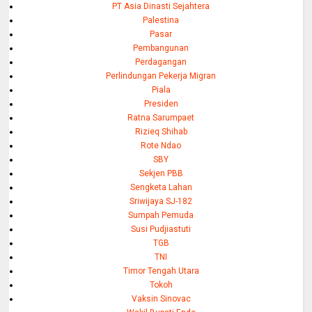
PT Asia Dinasti Sejahtera
Palestina
Pasar
Pembangunan
Perdagangan
Perlindungan Pekerja Migran
Piala
Presiden
Ratna Sarumpaet
Rizieq Shihab
Rote Ndao
SBY
Sekjen PBB
Sengketa Lahan
Sriwijaya SJ-182
Sumpah Pemuda
Susi Pudjiastuti
TGB
TNI
Timor Tengah Utara
Tokoh
Vaksin Sinovac