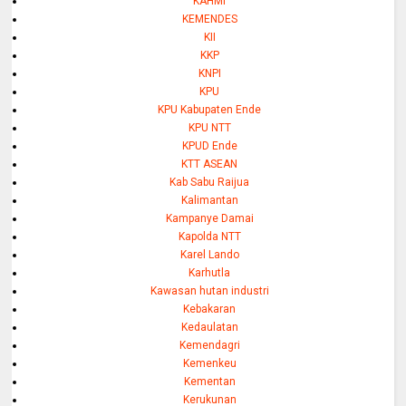
KAHMI
KEMENDES
KII
KKP
KNPI
KPU
KPU Kabupaten Ende
KPU NTT
KPUD Ende
KTT ASEAN
Kab Sabu Raijua
Kalimantan
Kampanye Damai
Kapolda NTT
Karel Lando
Karhutla
Kawasan hutan industri
Kebakaran
Kedaulatan
Kemendagri
Kemenkeu
Kementan
Kerukunan