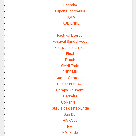
Esemka
Esports Indonesia
FKMA
FKUB ENDE
FPI
Festival Literasi
Festival Sandelwood
Festival Tenun Ikat
Final
Fitnah
GMNI Ende
GNPF MUI
Game of Thrones
Ganjar Pranowo
Gempa. Tsunami
Gerindra
Golkar NTT
Guru Tidak Tetap Ende
Gus Dur
HIV/Aids
HMI
HMI Ende