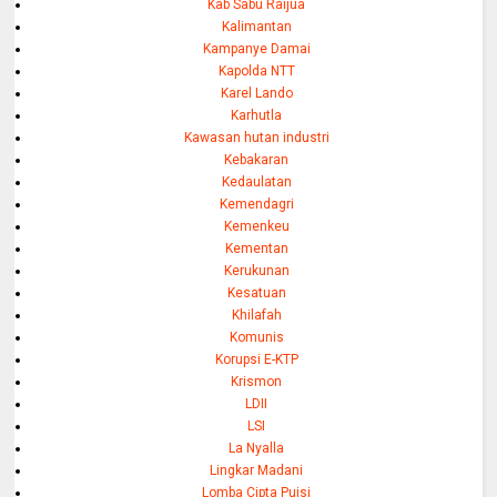
Kab Sabu Raijua
Kalimantan
Kampanye Damai
Kapolda NTT
Karel Lando
Karhutla
Kawasan hutan industri
Kebakaran
Kedaulatan
Kemendagri
Kemenkeu
Kementan
Kerukunan
Kesatuan
Khilafah
Komunis
Korupsi E-KTP
Krismon
LDII
LSI
La Nyalla
Lingkar Madani
Lomba Cipta Puisi