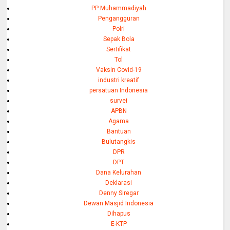
PP Muhammadiyah
Pengangguran
Polri
Sepak Bola
Sertifikat
Tol
Vaksin Covid-19
industri kreatif
persatuan Indonesia
survei
APBN
Agama
Bantuan
Bulutangkis
DPR
DPT
Dana Kelurahan
Deklarasi
Denny Siregar
Dewan Masjid Indonesia
Dihapus
E-KTP