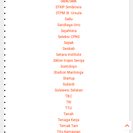
SMA/SMK
STKIP Simbiosis
STPM St. Ursula
Sabu
Sandiaga Uno
Sejahtera
Seleksi CPNS
Sepak
Seskab
Setara Institute
Siklon tropis Seroja
Sontoloyo
Stadion Marilonga
Startup
Subsidi
Sulawesi Selatan
TBC
TKI
TTU
Tanah
Tenaga Kerja
Ternak Tani
Tito Karnavian