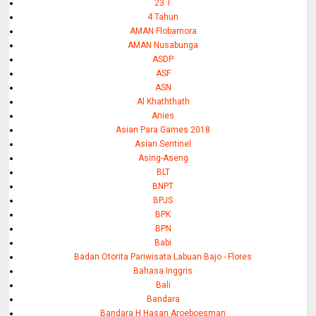
23 T
4 Tahun
AMAN Flobamora
AMAN Nusabunga
ASDP
ASF
ASN
Al Khaththath
Anies
Asian Para Games 2018
Asian Sentinel
Asing-Aseng
BLT
BNPT
BPJS
BPK
BPN
Babi
Badan Otorita Pariwisata Labuan Bajo - Flores
Bahasa Inggris
Bali
Bandara
Bandara H Hasan Aroeboesman