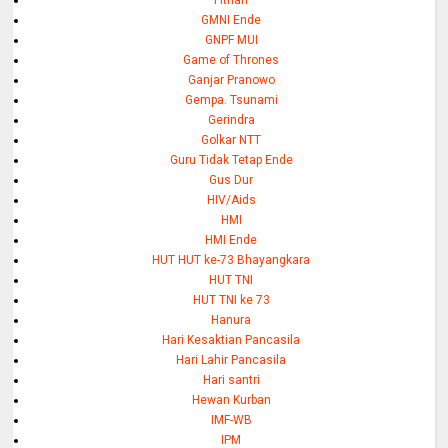
Fitnah
GMNI Ende
GNPF MUI
Game of Thrones
Ganjar Pranowo
Gempa. Tsunami
Gerindra
Golkar NTT
Guru Tidak Tetap Ende
Gus Dur
HIV/Aids
HMI
HMI Ende
HUT HUT ke-73 Bhayangkara
HUT TNI
HUT TNI ke 73
Hanura
Hari Kesaktian Pancasila
Hari Lahir Pancasila
Hari santri
Hewan Kurban
IMF-WB
IPM