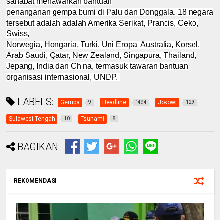
sahabat menawarkan bantuan
penanganan gempa bumi di Palu dan Donggala. 18 negara
tersebut adalah adalah Amerika Serikat, Prancis, Ceko,
Swiss,
Norwegia, Hongaria, Turki, Uni Eropa, Australia, Korsel,
Arab Saudi, Qatar, New Zealand, Singapura, Thailand,
Jepang, India dan China, termasuk tawaran bantuan
organisasi internasional, UNDP.
LABELS:
Gempa
Headline
Jokowi
9
1494
129
Sulawesi Tengah
Tsunami
10
8
BAGIKAN:
REKOMENDASI