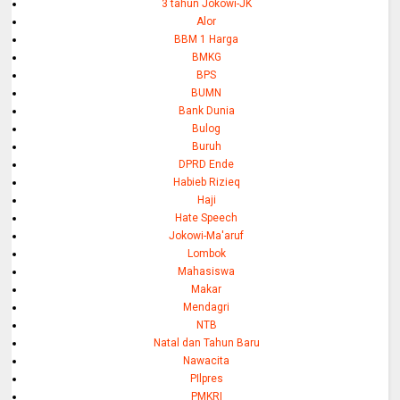
3 tahun Jokowi-JK
Alor
BBM 1 Harga
BMKG
BPS
BUMN
Bank Dunia
Bulog
Buruh
DPRD Ende
Habieb Rizieq
Haji
Hate Speech
Jokowi-Ma'aruf
Lombok
Mahasiswa
Makar
Mendagri
NTB
Natal dan Tahun Baru
Nawacita
PIlpres
PMKRI