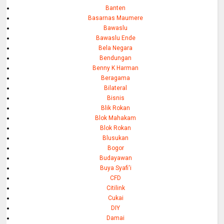
Banten
Basarnas Maumere
Bawaslu
Bawaslu Ende
Bela Negara
Bendungan
Benny K Harman
Beragama
Bilateral
Bisnis
Blik Rokan
Blok Mahakam
Blok Rokan
Blusukan
Bogor
Budayawan
Buya Syafi'i
CFD
Citilink
Cukai
DIY
Damai