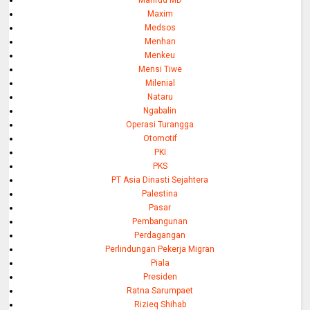
Mahfud MD
Maxim
Medsos
Menhan
Menkeu
Mensi Tiwe
Milenial
Nataru
Ngabalin
Operasi Turangga
Otomotif
PKI
PKS
PT Asia Dinasti Sejahtera
Palestina
Pasar
Pembangunan
Perdagangan
Perlindungan Pekerja Migran
Piala
Presiden
Ratna Sarumpaet
Rizieq Shihab