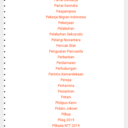
Partai Berkarya
Partai Gerindra
Paspampres
Pekerja Migran Indonesia
Pekerjaan
Pelabuhan
Pelabuhan Sekosodo
Pelangi Nusantara
Pencak Silat
Penguatan Pancasila
Perbankan
Perdamaian
Perhubungan
Perintis Kemerdekaan
Persija
Pertamina
Pesantren
Petani
Philipus Kami
Pidato Jokowi
Pilbup
Pileg 2019
Pilkada NTT 2019