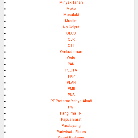
Minyak Tanah
Moke
Mosalaki
Muslim
No Golput
OECD
OJK
OTT
Ombudsman
Osis
PAN
PELITA
PKP
PLAN
PMII
PNS
PT Pratama Yahya Abadi
PWI
Panglima TNI
Papua Barat
Paralayang
Pariwisata Flores