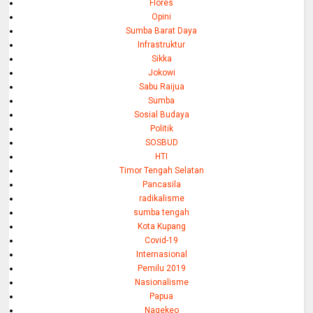
Flores
Opini
Sumba Barat Daya
Infrastruktur
Sikka
Jokowi
Sabu Raijua
Sumba
Sosial Budaya
Politik
SOSBUD
HTI
Timor Tengah Selatan
Pancasila
radikalisme
sumba tengah
Kota Kupang
Covid-19
Internasional
Pemilu 2019
Nasionalisme
Papua
Nagekeo