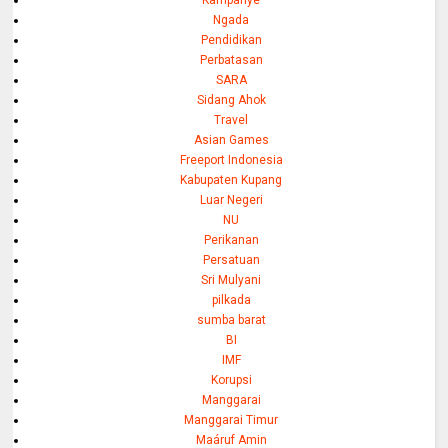
Kampanye
Ngada
Pendidikan
Perbatasan
SARA
Sidang Ahok
Travel
Asian Games
Freeport Indonesia
Kabupaten Kupang
Luar Negeri
NU
Perikanan
Persatuan
Sri Mulyani
pilkada
sumba barat
BI
IMF
Korupsi
Manggarai
Manggarai Timur
Maáruf Amin