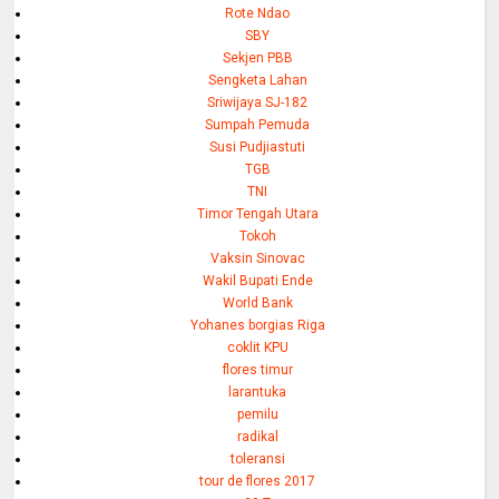
Rote Ndao
SBY
Sekjen PBB
Sengketa Lahan
Sriwijaya SJ-182
Sumpah Pemuda
Susi Pudjiastuti
TGB
TNI
Timor Tengah Utara
Tokoh
Vaksin Sinovac
Wakil Bupati Ende
World Bank
Yohanes borgias Riga
coklit KPU
flores timur
larantuka
pemilu
radikal
toleransi
tour de flores 2017