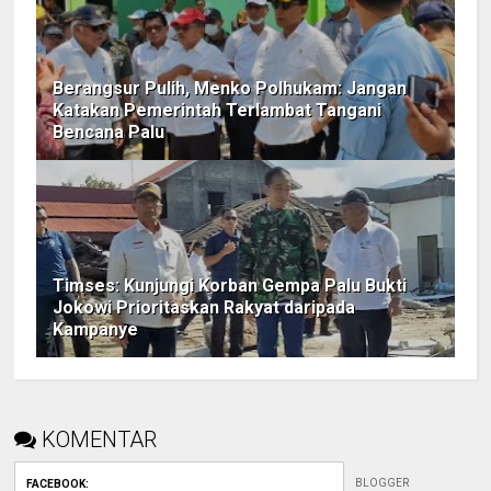
Berangsur Pulih, Menko Polhukam: Jangan
Katakan Pemerintah Terlambat Tangani
Bencana Palu
Timses: Kunjungi Korban Gempa Palu Bukti
Jokowi Prioritaskan Rakyat daripada
Kampanye
KOMENTAR
BLOGGER
FACEBOOK
: