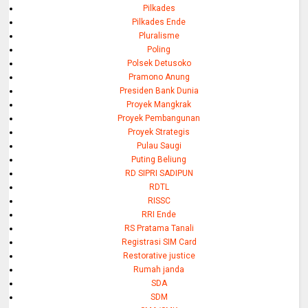
Pilkades
Pilkades Ende
Pluralisme
Poling
Polsek Detusoko
Pramono Anung
Presiden Bank Dunia
Proyek Mangkrak
Proyek Pembangunan
Proyek Strategis
Pulau Saugi
Puting Beliung
RD SIPRI SADIPUN
RDTL
RISSC
RRI Ende
RS Pratama Tanali
Registrasi SIM Card
Restorative justice
Rumah janda
SDA
SDM