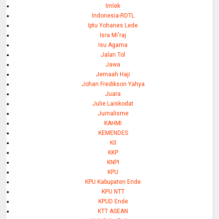
Imlek
Indonesia-RDTL
Iptu Yohanes Lede
Isra Mi'raj
Isu Agama
Jalan Tol
Jawa
Jemaah Haji
Johan Fredikson Yahya
Juara
Julie Laiskodat
Jurnalisme
KAHMI
KEMENDES
KII
KKP
KNPI
KPU
KPU Kabupaten Ende
KPU NTT
KPUD Ende
KTT ASEAN