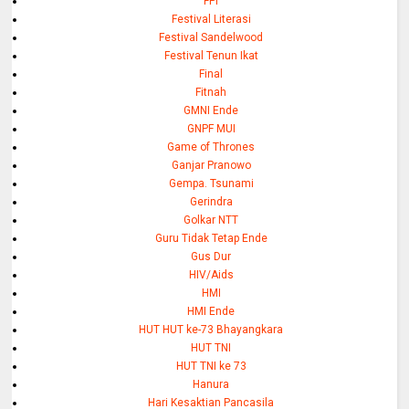
FPI
Festival Literasi
Festival Sandelwood
Festival Tenun Ikat
Final
Fitnah
GMNI Ende
GNPF MUI
Game of Thrones
Ganjar Pranowo
Gempa. Tsunami
Gerindra
Golkar NTT
Guru Tidak Tetap Ende
Gus Dur
HIV/Aids
HMI
HMI Ende
HUT HUT ke-73 Bhayangkara
HUT TNI
HUT TNI ke 73
Hanura
Hari Kesaktian Pancasila