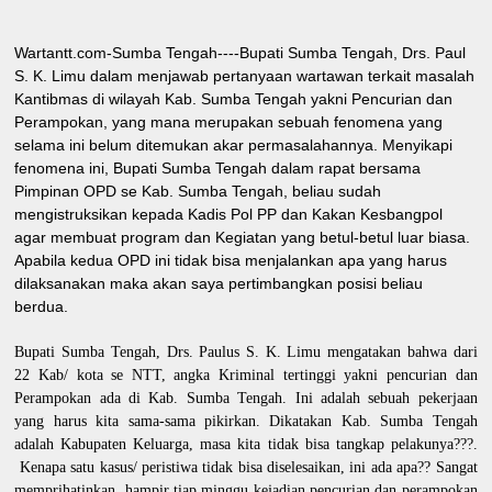
Wartantt.com-Sumba Tengah----Bupati Sumba Tengah, Drs. Paul
S. K. Limu dalam menjawab pertanyaan wartawan terkait masalah
Kantibmas di wilayah Kab. Sumba Tengah yakni Pencurian dan
Perampokan, yang mana merupakan sebuah fenomena yang
selama ini belum ditemukan akar permasalahannya. Menyikapi
fenomena ini, Bupati Sumba Tengah dalam rapat bersama
Pimpinan OPD se Kab. Sumba Tengah, beliau sudah
mengistruksikan kepada Kadis Pol PP dan Kakan Kesbangpol
agar membuat program dan Kegiatan yang betul-betul luar biasa.
Apabila kedua OPD ini tidak bisa menjalankan apa yang harus
dilaksanakan maka akan saya pertimbangkan posisi beliau
berdua.
Bupati Sumba Tengah, Drs. Paulus S. K. Limu mengatakan bahwa dari
22 Kab/ kota se NTT, angka Kriminal tertinggi yakni pencurian dan
Perampokan ada di Kab. Sumba Tengah. Ini adalah sebuah pekerjaan
yang harus kita sama-sama pikirkan. Dikatakan Kab. Sumba Tengah
adalah Kabupaten Keluarga, masa kita tidak bisa tangkap pelakunya???.
Kenapa satu kasus/ peristiwa tidak bisa diselesaikan, ini ada apa?? Sangat
memprihatinkan, hampir tiap minggu kejadian pencurian dan perampokan