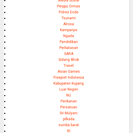
Media Sosial
Perppu Ormas
Polres Ende
Tsunami
Alrosa
Kampanye
Ngada
Pendidikan
Perbatasan
SARA
Sidang Ahok
Travel
Asian Games
Freeport Indonesia
Kabupaten Kupang
Luar Negeri
NU
Perikanan
Persatuan
Sri Mulyani
pilkada
sumba barat
BI