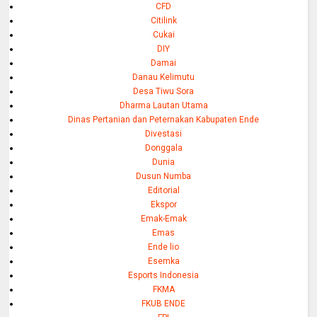
CFD
Citilink
Cukai
DIY
Damai
Danau Kelimutu
Desa Tiwu Sora
Dharma Lautan Utama
Dinas Pertanian dan Peternakan Kabupaten Ende
Divestasi
Donggala
Dunia
Dusun Numba
Editorial
Ekspor
Emak-Emak
Emas
Ende lio
Esemka
Esports Indonesia
FKMA
FKUB ENDE