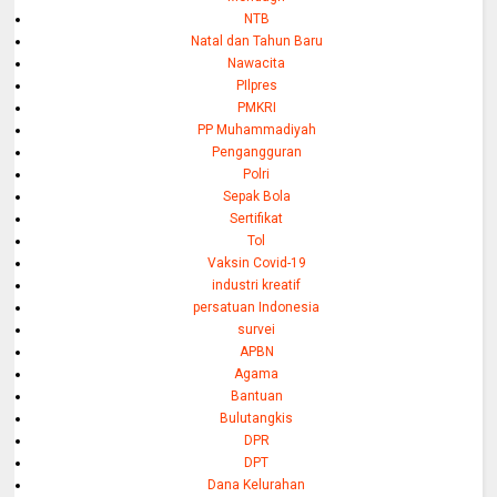
NTB
Natal dan Tahun Baru
Nawacita
PIlpres
PMKRI
PP Muhammadiyah
Pengangguran
Polri
Sepak Bola
Sertifikat
Tol
Vaksin Covid-19
industri kreatif
persatuan Indonesia
survei
APBN
Agama
Bantuan
Bulutangkis
DPR
DPT
Dana Kelurahan