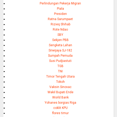
Perlindungan Pekerja Migran
Piala
Presiden
Ratna Sarumpaet
Rizieq Shihab
Rote Ndao
SBY
Sekjen PBB
Sengketa Lahan
Sriwijaya SJ-182
Sumpah Pemuda
Susi Pudjiastuti
TGB
TNI
Timor Tengah Utara
Tokoh
Vaksin Sinovac
Wakil Bupati Ende
World Bank
Yohanes borgias Riga
coklit KPU
flores timur