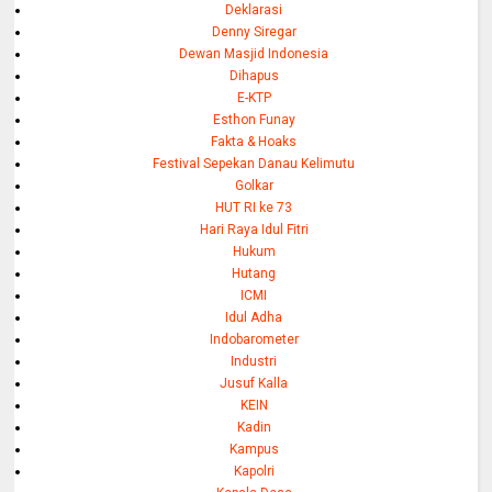
Deklarasi
Denny Siregar
Dewan Masjid Indonesia
Dihapus
E-KTP
Esthon Funay
Fakta & Hoaks
Festival Sepekan Danau Kelimutu
Golkar
HUT RI ke 73
Hari Raya Idul Fitri
Hukum
Hutang
ICMI
Idul Adha
Indobarometer
Industri
Jusuf Kalla
KEIN
Kadin
Kampus
Kapolri