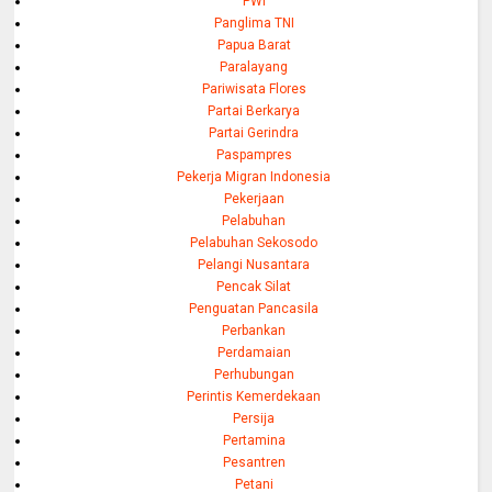
PWI
Panglima TNI
Papua Barat
Paralayang
Pariwisata Flores
Partai Berkarya
Partai Gerindra
Paspampres
Pekerja Migran Indonesia
Pekerjaan
Pelabuhan
Pelabuhan Sekosodo
Pelangi Nusantara
Pencak Silat
Penguatan Pancasila
Perbankan
Perdamaian
Perhubungan
Perintis Kemerdekaan
Persija
Pertamina
Pesantren
Petani