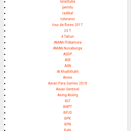
larantuka
pemilu
radikal
toleransi
tour de flores 2017
23 T
4 Tahun
AMAN Flobamora
AMAN Nusabunga
ASDP
ASF
ASN
Al Khaththath
Anies
Asian Para Games 2018
Asian Sentinel
Asing-Aseng
BLT
BNPT
BPJS
BPK
BPN
Babi