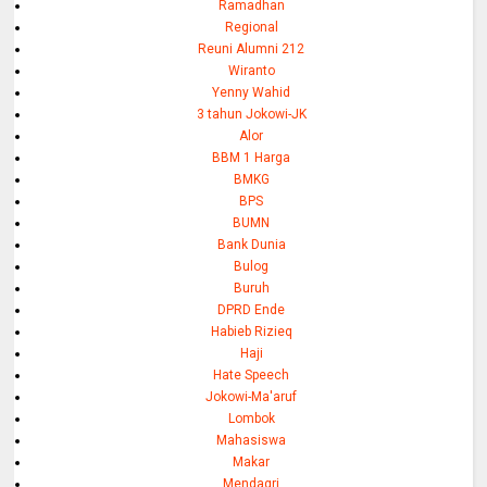
Ramadhan
Regional
Reuni Alumni 212
Wiranto
Yenny Wahid
3 tahun Jokowi-JK
Alor
BBM 1 Harga
BMKG
BPS
BUMN
Bank Dunia
Bulog
Buruh
DPRD Ende
Habieb Rizieq
Haji
Hate Speech
Jokowi-Ma'aruf
Lombok
Mahasiswa
Makar
Mendagri