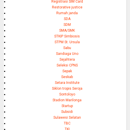
Registrasi SIM Card
Restorative justice
Rumah janda
SDA
SDM
SMA/SMK
STKIP Simbiosis
STPM St. Ursula
Sabu
Sandiaga Uno
Sejahtera
Seleksi CPNS
Sepak
Seskab
Setara Institute
Siklon tropis Seroja
Sontoloyo
Stadion Marilonga
Startup
Subsidi
Sulawesi Selatan
TBC
TKI