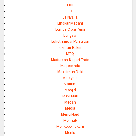
LDII
LSI
La Nyalla
Lingkar Madani
Lomba Cipta Puisi
Longsor
Luhut Binsar Panjaitan
Lukman Hakim
MTQ
Madrasah Negeri Ende
Magepanda
Maksimus Deki
Malaysia
Maritim
Masjid
Maxi Mari
Medan
Media
Mendikbud
Menhub
Menkopolhukam
Menlu