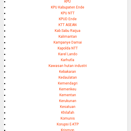
KPU
KPU Kabupaten Ende
KPU NTT
KPUD Ende
KTT ASEAN
Kab Sabu Raijua
Kalimantan
Kampanye Damai
Kapolda NTT
Karel Lando
Karhutla
Kawasan hutan industri
Kebakaran
Kedaulatan
Kemendagri
Kemenkeu
Kementan
Kerukunan
Kesatuan
Khilafah
Komunis
Korupsi E-KTP
Krismon