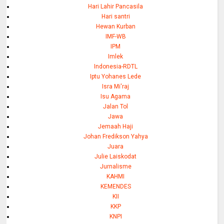
Hari Lahir Pancasila
Hari santri
Hewan Kurban
IMF-WB
IPM
Imlek
Indonesia-RDTL
Iptu Yohanes Lede
Isra Mi'raj
Isu Agama
Jalan Tol
Jawa
Jemaah Haji
Johan Fredikson Yahya
Juara
Julie Laiskodat
Jurnalisme
KAHMI
KEMENDES
KII
KKP
KNPI