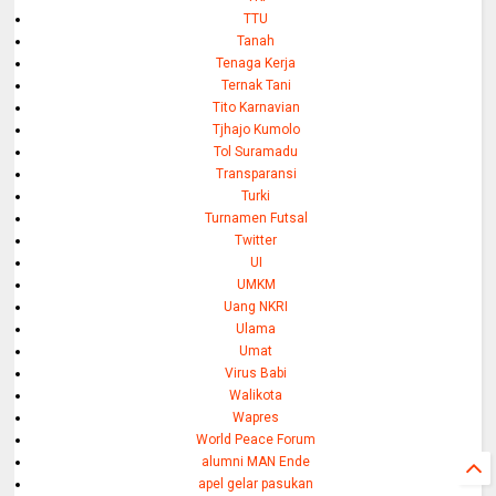
TTU
Tanah
Tenaga Kerja
Ternak Tani
Tito Karnavian
Tjhajo Kumolo
Tol Suramadu
Transparansi
Turki
Turnamen Futsal
Twitter
UI
UMKM
Uang NKRI
Ulama
Umat
Virus Babi
Walikota
Wapres
World Peace Forum
alumni MAN Ende
apel gelar pasukan