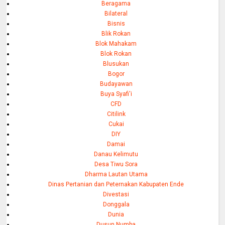
Beragama
Bilateral
Bisnis
Blik Rokan
Blok Mahakam
Blok Rokan
Blusukan
Bogor
Budayawan
Buya Syafi'i
CFD
Citilink
Cukai
DIY
Damai
Danau Kelimutu
Desa Tiwu Sora
Dharma Lautan Utama
Dinas Pertanian dan Peternakan Kabupaten Ende
Divestasi
Donggala
Dunia
Dusun Numba