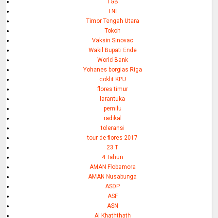
TGB
TNI
Timor Tengah Utara
Tokoh
Vaksin Sinovac
Wakil Bupati Ende
World Bank
Yohanes borgias Riga
coklit KPU
flores timur
larantuka
pemilu
radikal
toleransi
tour de flores 2017
23 T
4 Tahun
AMAN Flobamora
AMAN Nusabunga
ASDP
ASF
ASN
Al Khaththath