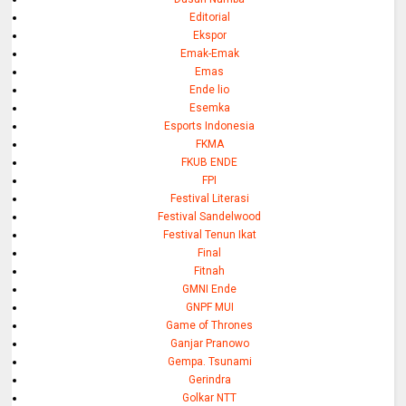
Editorial
Ekspor
Emak-Emak
Emas
Ende lio
Esemka
Esports Indonesia
FKMA
FKUB ENDE
FPI
Festival Literasi
Festival Sandelwood
Festival Tenun Ikat
Final
Fitnah
GMNI Ende
GNPF MUI
Game of Thrones
Ganjar Pranowo
Gempa. Tsunami
Gerindra
Golkar NTT