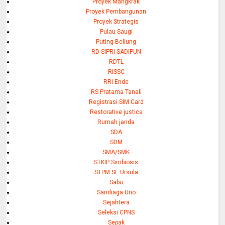
Proyek Mangkrak
Proyek Pembangunan
Proyek Strategis
Pulau Saugi
Puting Beliung
RD SIPRI SADIPUN
RDTL
RISSC
RRI Ende
RS Pratama Tanali
Registrasi SIM Card
Restorative justice
Rumah janda
SDA
SDM
SMA/SMK
STKIP Simbiosis
STPM St. Ursula
Sabu
Sandiaga Uno
Sejahtera
Seleksi CPNS
Sepak