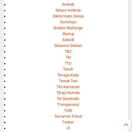
Seskab
Setara Institute
Siklon tropis Seroja
Sontoloyo
Stadion Marilonga
Startup
Subsidi
Sulawesi Selatan
TBC
TKI
TTU
Tanah
Tenaga Kerja
Ternak Tani
Tito Karnavian
Tjhajo Kumolo
Tol Suramadu
Transparansi
Turki
Turnamen Futsal
Twitter
UI