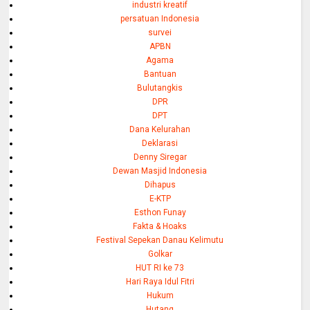
industri kreatif
persatuan Indonesia
survei
APBN
Agama
Bantuan
Bulutangkis
DPR
DPT
Dana Kelurahan
Deklarasi
Denny Siregar
Dewan Masjid Indonesia
Dihapus
E-KTP
Esthon Funay
Fakta & Hoaks
Festival Sepekan Danau Kelimutu
Golkar
HUT RI ke 73
Hari Raya Idul Fitri
Hukum
Hutang