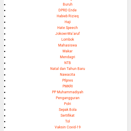
Buruh
DPRD Ende
Habieb Rizieq
Haji
Hate Speech
Jokowi-Ma'aruf
Lombok
Mahasiswa
Makar
Mendagri
NTB
Natal dan Tahun Baru
Nawacita
PIlpres
PMKRI
PP Muhammadiyah
Pengangguran
Polri
Sepak Bola
Sertifikat
Tol
Vaksin Covid-19