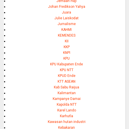
Jemaah Haji
Johan Fredikson Yahya
Juara
Julie Laiskodat
Jurnalisme
KAHMI
KEMENDES
KII
KKP
KNPI
KPU
KPU Kabupaten Ende
KPU NTT
KPUD Ende
KTT ASEAN
Kab Sabu Raijua
Kalimantan
Kampanye Damai
Kapolda NTT
Karel Lando
Karhutla
Kawasan hutan industri
Kebakaran