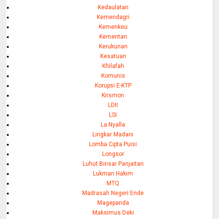
Kedaulatan
Kemendagri
Kemenkeu
Kementan
Kerukunan
Kesatuan
Khilafah
Komunis
Korupsi E-KTP
Krismon
LDII
LSI
La Nyalla
Lingkar Madani
Lomba Cipta Puisi
Longsor
Luhut Binsar Panjaitan
Lukman Hakim
MTQ
Madrasah Negeri Ende
Magepanda
Maksimus Deki