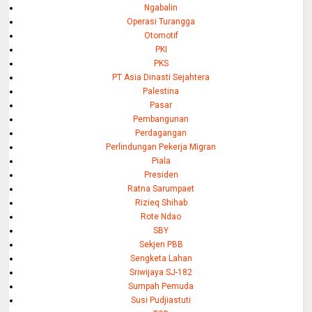
Ngabalin
Operasi Turangga
Otomotif
PKI
PKS
PT Asia Dinasti Sejahtera
Palestina
Pasar
Pembangunan
Perdagangan
Perlindungan Pekerja Migran
Piala
Presiden
Ratna Sarumpaet
Rizieq Shihab
Rote Ndao
SBY
Sekjen PBB
Sengketa Lahan
Sriwijaya SJ-182
Sumpah Pemuda
Susi Pudjiastuti