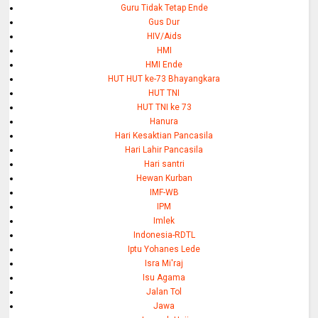
Guru Tidak Tetap Ende
Gus Dur
HIV/Aids
HMI
HMI Ende
HUT HUT ke-73 Bhayangkara
HUT TNI
HUT TNI ke 73
Hanura
Hari Kesaktian Pancasila
Hari Lahir Pancasila
Hari santri
Hewan Kurban
IMF-WB
IPM
Imlek
Indonesia-RDTL
Iptu Yohanes Lede
Isra Mi'raj
Isu Agama
Jalan Tol
Jawa