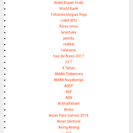
Wakil Bupati Ende
World Bank
Yohanes borgias Riga
coklit KPU
flores timur
larantuka
pemilu
radikal
toleransi
tour de flores 2017
23 T
4 Tahun
AMAN Flobamora
AMAN Nusabunga
ASDP
ASF
ASN
Al Khaththath
Anies
Asian Para Games 2018
Asian Sentinel
Asing-Aseng