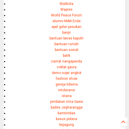
Walikota
Wapres
World Peace Forum
alumni MAN Ende
apel gelar pasukan
banjir
bantuan beras kapolri
bantuan rumah
bantuan sosial
batik
camat nangapanda
coklat gaura
demo sopir angkot
fashion show
gereja lidwina
intoleransi
istana
jembatan Uma Sawa
kades Jegharangga
kamtimbas
kasus pidana
kejagung