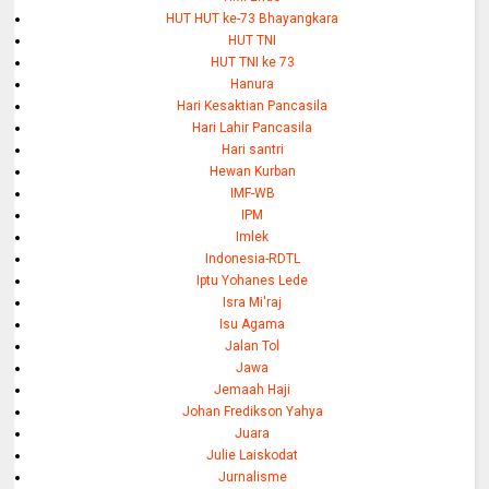
HUT HUT ke-73 Bhayangkara
HUT TNI
HUT TNI ke 73
Hanura
Hari Kesaktian Pancasila
Hari Lahir Pancasila
Hari santri
Hewan Kurban
IMF-WB
IPM
Imlek
Indonesia-RDTL
Iptu Yohanes Lede
Isra Mi'raj
Isu Agama
Jalan Tol
Jawa
Jemaah Haji
Johan Fredikson Yahya
Juara
Julie Laiskodat
Jurnalisme