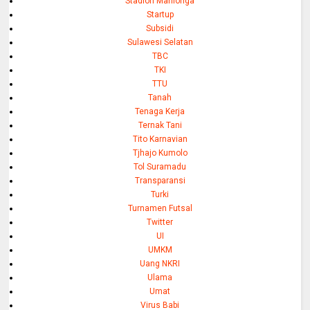
Stadion Marilonga
Startup
Subsidi
Sulawesi Selatan
TBC
TKI
TTU
Tanah
Tenaga Kerja
Ternak Tani
Tito Karnavian
Tjhajo Kumolo
Tol Suramadu
Transparansi
Turki
Turnamen Futsal
Twitter
UI
UMKM
Uang NKRI
Ulama
Umat
Virus Babi