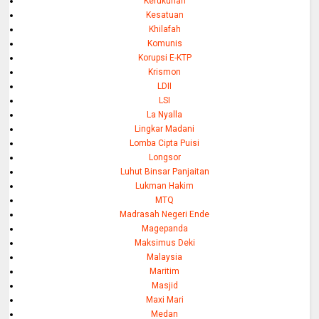
Kerukunan
Kesatuan
Khilafah
Komunis
Korupsi E-KTP
Krismon
LDII
LSI
La Nyalla
Lingkar Madani
Lomba Cipta Puisi
Longsor
Luhut Binsar Panjaitan
Lukman Hakim
MTQ
Madrasah Negeri Ende
Magepanda
Maksimus Deki
Malaysia
Maritim
Masjid
Maxi Mari
Medan