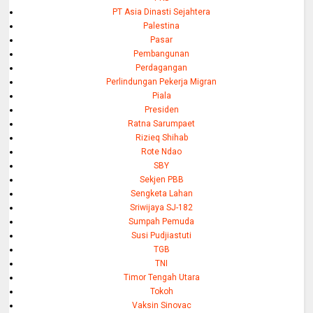
PT Asia Dinasti Sejahtera
Palestina
Pasar
Pembangunan
Perdagangan
Perlindungan Pekerja Migran
Piala
Presiden
Ratna Sarumpaet
Rizieq Shihab
Rote Ndao
SBY
Sekjen PBB
Sengketa Lahan
Sriwijaya SJ-182
Sumpah Pemuda
Susi Pudjiastuti
TGB
TNI
Timor Tengah Utara
Tokoh
Vaksin Sinovac