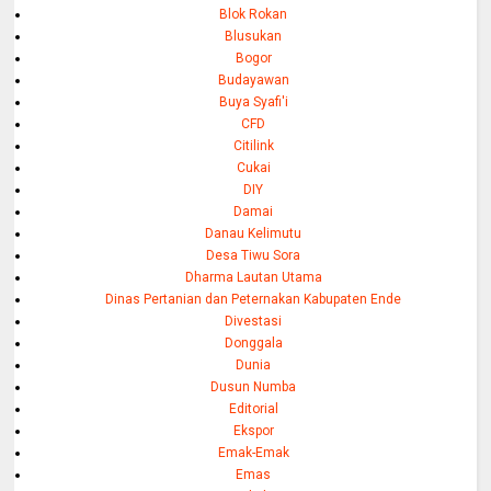
Blok Rokan
Blusukan
Bogor
Budayawan
Buya Syafi'i
CFD
Citilink
Cukai
DIY
Damai
Danau Kelimutu
Desa Tiwu Sora
Dharma Lautan Utama
Dinas Pertanian dan Peternakan Kabupaten Ende
Divestasi
Donggala
Dunia
Dusun Numba
Editorial
Ekspor
Emak-Emak
Emas