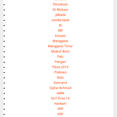
Persatuan
Sri Mulyani
pilkada
sumba barat
BI
IMF
Korupsi
Manggarai
Manggarai Timur
Maáruf Amin
Palu
Pangan
Pilres 2019
Prabowo
Belu
Bencana
Djafar Achmad
GMNI
HUT RI ke 74
Hankam
KPK
KSP