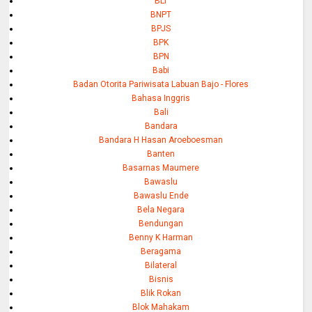
BLT
BNPT
BPJS
BPK
BPN
Babi
Badan Otorita Pariwisata Labuan Bajo - Flores
Bahasa Inggris
Bali
Bandara
Bandara H Hasan Aroeboesman
Banten
Basarnas Maumere
Bawaslu
Bawaslu Ende
Bela Negara
Bendungan
Benny K Harman
Beragama
Bilateral
Bisnis
Blik Rokan
Blok Mahakam