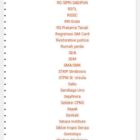
RD SIPRI SADIPUN
RDTL
RISSC
RRI Ende
RS Pratama Tanali
Registrasi SIM Card
Restorative justice
Rumah janda
SDA
SDM
SMA/SMK
STKIP Simbiosis
STPM St. Ursula
Sabu
Sandiaga Uno
Sejahtera
Seleksi CPNS
Sepak
Seskab
Setara Institute
Siklon tropis Seroja
Sontoloyo