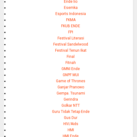
Ende lio
Esemka
Esports Indonesia
FKMA
FKUB ENDE
FPI
Festival Literasi
Festival Sandelwood
Festival Tenun Ikat
Final
Fitnah
GMNI Ende
GNPF MUI
Game of Thrones
Ganjar Pranowo
Gempa. Tsunami
Gerindra
Golkar NTT
Guru Tidak Tetap Ende
Gus Dur
HIV/Aids
HMI
HMI Ende