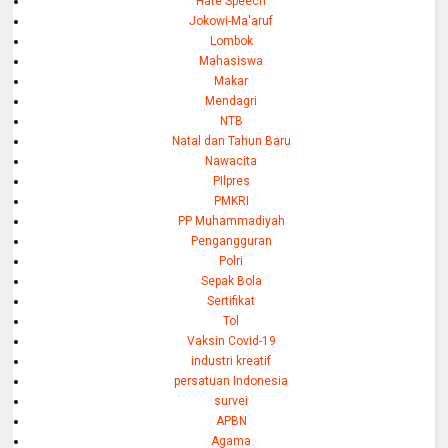
Hate Speech
Jokowi-Ma'aruf
Lombok
Mahasiswa
Makar
Mendagri
NTB
Natal dan Tahun Baru
Nawacita
PIlpres
PMKRI
PP Muhammadiyah
Pengangguran
Polri
Sepak Bola
Sertifikat
Tol
Vaksin Covid-19
industri kreatif
persatuan Indonesia
survei
APBN
Agama