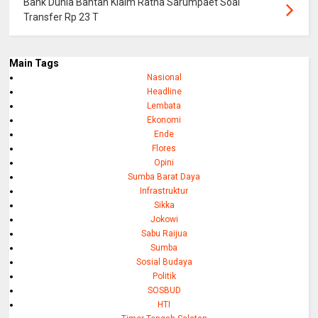
Bank Dunia Bantah Klaim Ratna Sarumpaet Soal
Transfer Rp 23 T
Main Tags
Nasional
Headline
Lembata
Ekonomi
Ende
Flores
Opini
Sumba Barat Daya
Infrastruktur
Sikka
Jokowi
Sabu Raijua
Sumba
Sosial Budaya
Politik
SOSBUD
HTI