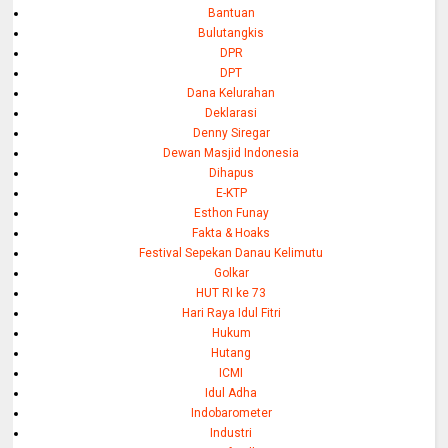
Bantuan
Bulutangkis
DPR
DPT
Dana Kelurahan
Deklarasi
Denny Siregar
Dewan Masjid Indonesia
Dihapus
E-KTP
Esthon Funay
Fakta & Hoaks
Festival Sepekan Danau Kelimutu
Golkar
HUT RI ke 73
Hari Raya Idul Fitri
Hukum
Hutang
ICMI
Idul Adha
Indobarometer
Industri