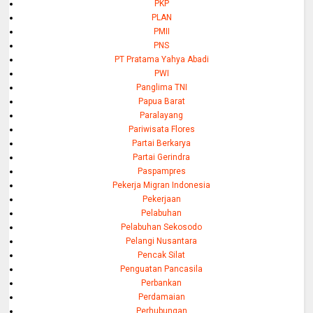
PKP
PLAN
PMII
PNS
PT Pratama Yahya Abadi
PWI
Panglima TNI
Papua Barat
Paralayang
Pariwisata Flores
Partai Berkarya
Partai Gerindra
Paspampres
Pekerja Migran Indonesia
Pekerjaan
Pelabuhan
Pelabuhan Sekosodo
Pelangi Nusantara
Pencak Silat
Penguatan Pancasila
Perbankan
Perdamaian
Perhubungan