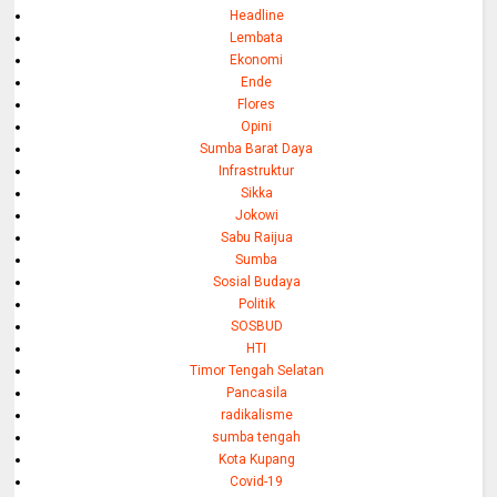
Headline
Lembata
Ekonomi
Ende
Flores
Opini
Sumba Barat Daya
Infrastruktur
Sikka
Jokowi
Sabu Raijua
Sumba
Sosial Budaya
Politik
SOSBUD
HTI
Timor Tengah Selatan
Pancasila
radikalisme
sumba tengah
Kota Kupang
Covid-19