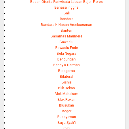
Badan Otorita Pariwisata Labuan Bajo - Flores
Bahasa Inggris
Bali
Bandara
Bandara H Hasan Aroeboesman
Banten
Basarnas Maumere
Bawaslu
Bawaslu Ende
Bela Negara
Bendungan
Benny K Harman
Beragama
Bilateral
Bisnis
Blik Rokan
Blok Mahakam
Blok Rokan
Blusukan
Bogor
Budayawan
Buya Syafi'i
CFD