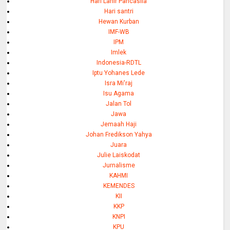
Hari Lahir Pancasila
Hari santri
Hewan Kurban
IMF-WB
IPM
Imlek
Indonesia-RDTL
Iptu Yohanes Lede
Isra Mi'raj
Isu Agama
Jalan Tol
Jawa
Jemaah Haji
Johan Fredikson Yahya
Juara
Julie Laiskodat
Jurnalisme
KAHMI
KEMENDES
KII
KKP
KNPI
KPU