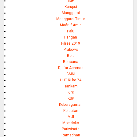
IMF
Korupsi
Manggarai
Manggarai Timur
Maáruf Amin
Palu
Pangan
Pilres 2019
Prabowo
Belu
Bencana
Djafar Achmad
GMNI
HUT RI ke 74
Hankam
KPK
KSP
Keberagaman
Kelautan
MUI
Moeldoko
Pariwisata
Ramadhan