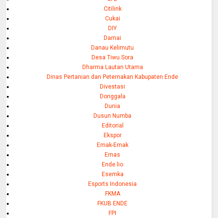
Citilink
Cukai
DIY
Damai
Danau Kelimutu
Desa Tiwu Sora
Dharma Lautan Utama
Dinas Pertanian dan Peternakan Kabupaten Ende
Divestasi
Donggala
Dunia
Dusun Numba
Editorial
Ekspor
Emak-Emak
Emas
Ende lio
Esemka
Esports Indonesia
FKMA
FKUB ENDE
FPI