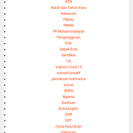
NTB
Natal dan Tahun Baru
Nawacita
PIlpres
PMKRI
PP Muhammadiyah
Pengangguran
Polri
Sepak Bola
Sertifikat
Tol
Vaksin Covid-19
industri kreatif
persatuan Indonesia
survei
APBN
Agama
Bantuan
Bulutangkis
DPR
DPT
Dana Kelurahan
Deklarasi