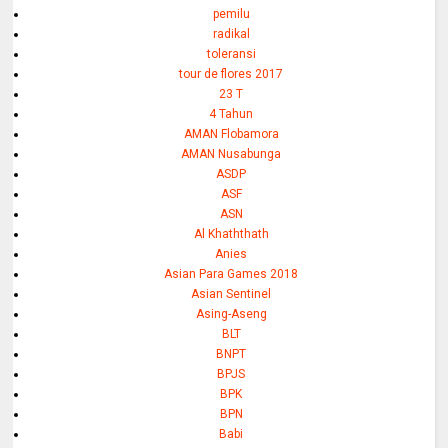
pemilu
radikal
toleransi
tour de flores 2017
23 T
4 Tahun
AMAN Flobamora
AMAN Nusabunga
ASDP
ASF
ASN
Al Khaththath
Anies
Asian Para Games 2018
Asian Sentinel
Asing-Aseng
BLT
BNPT
BPJS
BPK
BPN
Babi