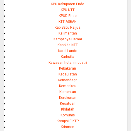
KPU Kabupaten Ende
KPU NTT
KPUD Ende
KTT ASEAN
Kab Sabu Raijua
Kalimantan
Kampanye Damai
Kapolda NTT
Karel Lando
Karhutla
Kawasan hutan industri
Kebakaran
Kedaulatan
Kemendagri
Kemenkeu
Kementan
Kerukunan
Kesatuan
Khilafah
Komunis
Korupsi E-KTP
Krismon