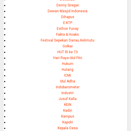
Denny Siregar
Dewan Masjid Indonesia
Dihapus
E-KTP
Esthon Funay
Fakta & Hoaks
Festival Sepekan Danau Kelimutu
Golkar
HUT RI ke 73
Hari Raya Idul Fitri
Hukum
Hutang
ICMI
Idul Adha
Indobarometer
Industri
Jusuf Kalla
KEIN
Kadin
Kampus
Kapolri
Kepala Desa