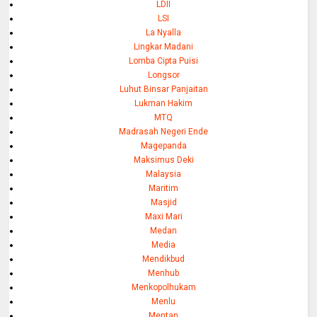
LDII
LSI
La Nyalla
Lingkar Madani
Lomba Cipta Puisi
Longsor
Luhut Binsar Panjaitan
Lukman Hakim
MTQ
Madrasah Negeri Ende
Magepanda
Maksimus Deki
Malaysia
Maritim
Masjid
Maxi Mari
Medan
Media
Mendikbud
Menhub
Menkopolhukam
Menlu
Mentan