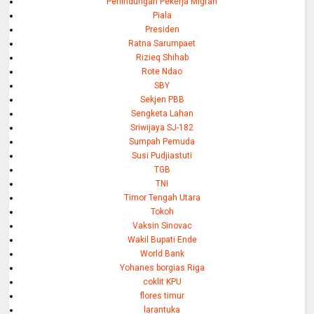
Perlindungan Pekerja Migran
Piala
Presiden
Ratna Sarumpaet
Rizieq Shihab
Rote Ndao
SBY
Sekjen PBB
Sengketa Lahan
Sriwijaya SJ-182
Sumpah Pemuda
Susi Pudjiastuti
TGB
TNI
Timor Tengah Utara
Tokoh
Vaksin Sinovac
Wakil Bupati Ende
World Bank
Yohanes borgias Riga
coklit KPU
flores timur
larantuka