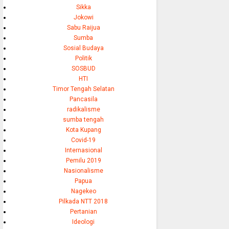
Sikka
Jokowi
Sabu Raijua
Sumba
Sosial Budaya
Politik
SOSBUD
HTI
Timor Tengah Selatan
Pancasila
radikalisme
sumba tengah
Kota Kupang
Covid-19
Internasional
Pemilu 2019
Nasionalisme
Papua
Nagekeo
Pilkada NTT 2018
Pertanian
Ideologi