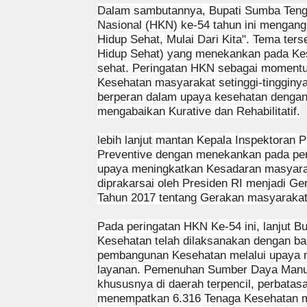
Dalam sambutannya, Bupati Sumba Teng
Nasional (HKN) ke-54 tahun ini mengan
Hidup Sehat, Mulai Dari Kita". Tema te
Hidup Sehat) yang menekankan pada Kesa
sehat. Peringatan HKN sebagai momentu
Kesehatan masyarakat setinggi-tinggin
berperan dalam upaya kesehatan dengan
mengabaikan Kurative dan Rehabilitatif.
lebih lanjut mantan Kepala Inspektoran 
Preventive dengan menekankan pada peril
upaya meningkatkan Kesadaran masyara
diprakarsai oleh Presiden RI menjadi G
Tahun 2017 tentang Gerakan masyarakat
Pada peringatan HKN Ke-54 ini, lanjut B
Kesehatan telah dilaksanakan dengan baik,
pembangunan Kesehatan melalui upaya 
layanan. Pemenuhan Sumber Daya Manu
khususnya di daerah terpencil, perbatas
menempatkan 6.316 Tenaga Kesehatan mel