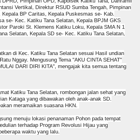
a DPRD, Pimpinan OPD, Kapolsek Katiku Tana, Danramil
ntansi Vertikal, Direktur RSUD Sumba Tengah, Pimpinan
 Kepala BP Caritas, Kepala Puskesmas se- Kab.
a se- Kec. Katiku Tana Selatan, Kepala BPJM GKS
stor Paroki St. Klemens Katiku Loku, Kepala SMA N 1
na Selatan, Kepala SD se- Kec. Katiku Tana Selatan,
tkan di Kec. Katiku Tana Selatan sesuai Hasil undian
 Ratu Nggay. Mengusung Tema "AKU CINTA SEHAT"
LAI DARI DIRI KITA", mengajak kita semua tentang
 Camat Katiku Tana Selatan, rombongan jalan sehat yang
arian Kataga yang dibawakan oleh anak-anak SD.
seakan meramaikan suasana HKN.
gsung menuju lokasi penanaman Pohon pada tempat
edulian terhadap Program Revolusi Hijau yang
eberapa waktu yang lalu.