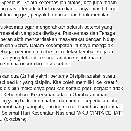
esialis. Selain keberhasilan diatas, kita juga masih
 masih terjadi di Indonesia diantaranya masih tinggi
t kurang gizi, penyakit menular dan tidak menular.
Puskesmas agar mengerahkan seluruh potensi yang
ermasalah yang ada diwilaya. Puskesmas dan Tenaga
peran aktif mencerdaskan masyarakat dengan hidup
ih dan Sehat. Dalam kesempatan ini saya mengajak
ebagai memontum untuk merefleksi kembali se jauh
an yang telah dilaksanakan dan sejauh mana
n semua unsur dan lintas sektor.
kan dua (2) hal yakni: pertama Disiplin adalah suatu
 sedikit yang disiplin. Kita boleh memiliki ide kreatif
k disiplin maka saya pastikan semua pasti berjalan tidak
ua Kebersihan. Kebersihan adalah Gambaran iman
ang yang hadir ditempat ini dan bentuk kepedulian kita
ak membuang sampah, punting rokok disembarang tempat,
. Selamat Hari Kesehatan Nasional "AKU CINTA SEHAT"
 (oktobere).