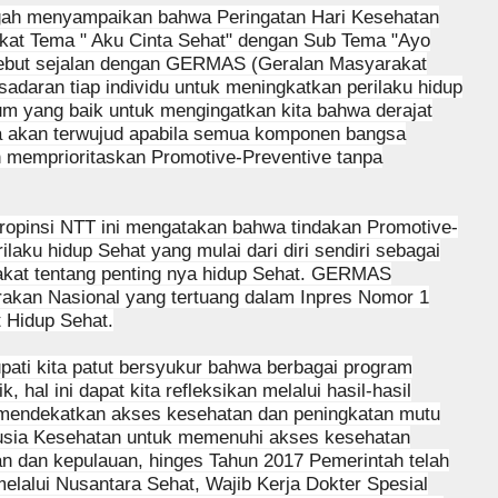
ah menyampaikan bahwa Peringatan Hari Kesehatan
gkat Tema " Aku Cinta Sehat" dengan Sub Tema "Ayo
rsebut sejalan dengan GERMAS (Geralan Masyarakat
daran tiap individu untuk meningkatkan perilaku hidup
m yang baik untuk mengingatkan kita bahwa derajat
ya akan terwujud apabila semua komponen bangsa
 memprioritaskan Promotive-Preventive tanpa
Propinsi NTT ini mengatakan bahwa tindakan Promotive-
aku hidup Sehat yang mulai dari diri sendiri sebagai
kat tentang penting nya hidup Sehat. GERMAS
erakan Nasional yang tertuang dalam Inpres Nomor 1
 Hidup Sehat.
upati kita patut bersyukur bahwa berbagai program
 hal ini dapat kita refleksikan melalui hasil-hasil
mendekatkan akses kesehatan dan peningkatan mutu
sia Kesehatan untuk memenuhi akses kesehatan
an dan kepulauan, hinges Tahun 2017 Pemerintah telah
alui Nusantara Sehat, Wajib Kerja Dokter Spesial