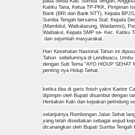
pada Setda Kab. Sumba Tengah, Anggot
Katiku Tana, Ketua TP-PKK, Pimpinan Is
Bank (BRI dan Bank NTT), Kepala BPJS,
Sumba Tengah bersama Staf, Kepala Des
(Mambitul, Waikalasung, Waidamisi), Pa
Waibakul, Kepala SMP se- Kec. Katiku Ta
dan sejumlah masyarakat.
Hari Kesehatan Nasional Tahun ini dipusa
Tahun
sebelumnya di Lendiwacu, Umbu
dengan Sub Tema "AYO HIDUP SEHAT MU
penting nya Hidup Sehat.
ketika tiba di garis finish yakni Kantor
dipimpin oleh Bupati disambut dengan t
Hentakan Kaki dan kepakan pelindung 
selanjutnya Rombongan Jalan Sehat lan
yang telah disediakan sebagai wujud kep
dicanangkan oleh Bupati Sumba Tengah b