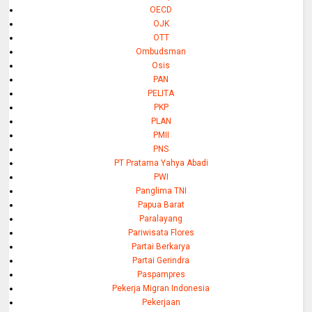
OECD
OJK
OTT
Ombudsman
Osis
PAN
PELITA
PKP
PLAN
PMII
PNS
PT Pratama Yahya Abadi
PWI
Panglima TNI
Papua Barat
Paralayang
Pariwisata Flores
Partai Berkarya
Partai Gerindra
Paspampres
Pekerja Migran Indonesia
Pekerjaan