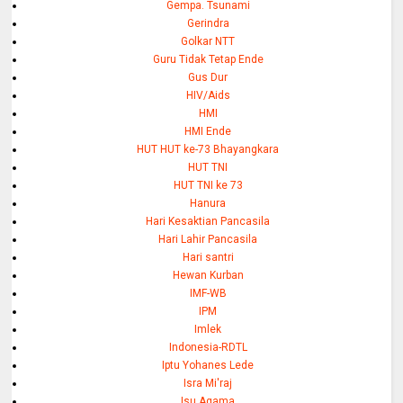
Gempa. Tsunami
Gerindra
Golkar NTT
Guru Tidak Tetap Ende
Gus Dur
HIV/Aids
HMI
HMI Ende
HUT HUT ke-73 Bhayangkara
HUT TNI
HUT TNI ke 73
Hanura
Hari Kesaktian Pancasila
Hari Lahir Pancasila
Hari santri
Hewan Kurban
IMF-WB
IPM
Imlek
Indonesia-RDTL
Iptu Yohanes Lede
Isra Mi'raj
Isu Agama