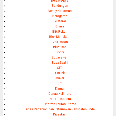
Bela Negara
Bendungan
Benny K Harman
Beragama
Bilateral
Bisnis
Blik Rokan
Blok Mahakam
Blok Rokan
Blusukan
Bogor
Budayawan
Buya Syafi'i
CFD
Citilink
Cukai
DIY
Damai
Danau Kelimutu
Desa Tiwu Sora
Dharma Lautan Utama
Dinas Pertanian dan Peternakan Kabupaten Ende
Divestasi