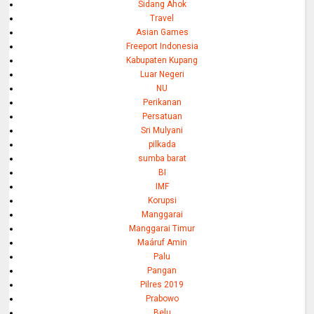
Sidang Ahok
Travel
Asian Games
Freeport Indonesia
Kabupaten Kupang
Luar Negeri
NU
Perikanan
Persatuan
Sri Mulyani
pilkada
sumba barat
BI
IMF
Korupsi
Manggarai
Manggarai Timur
Maáruf Amin
Palu
Pangan
Pilres 2019
Prabowo
Belu