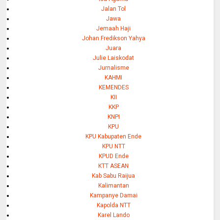
Jalan Tol
Jawa
Jemaah Haji
Johan Fredikson Yahya
Juara
Julie Laiskodat
Jurnalisme
KAHMI
KEMENDES
KII
KKP
KNPI
KPU
KPU Kabupaten Ende
KPU NTT
KPUD Ende
KTT ASEAN
Kab Sabu Raijua
Kalimantan
Kampanye Damai
Kapolda NTT
Karel Lando