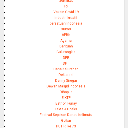
Sertifikat
Tol
Vaksin Covid-19
industri kreatif
persatuan Indonesia
survei
APBN
Agama
Bantuan
Bulutangkis
DPR
DPT
Dana Kelurahan
Deklarasi
Denny Siregar
Dewan Masjid Indonesia
Dihapus
E-KTP
Esthon Funay
Fakta & Hoaks
Festival Sepekan Danau Kelimutu
Golkar
HUT RI ke 73