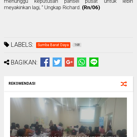
menunggu keputusan pansel pusat untuk lebih
meyakinkan lagi, " Ungkap Richard.
(Rn/06)
LABELS:
Sumba Barat Daya
168
BAGIKAN:
REKOMENDASI