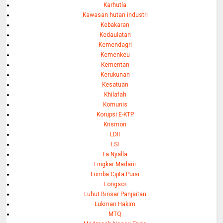
Karhutla
Kawasan hutan industri
Kebakaran
Kedaulatan
Kemendagri
Kemenkeu
Kementan
Kerukunan
Kesatuan
Khilafah
Komunis
Korupsi E-KTP
Krismon
LDII
LSI
La Nyalla
Lingkar Madani
Lomba Cipta Puisi
Longsor
Luhut Binsar Panjaitan
Lukman Hakim
MTQ