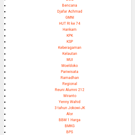
Bencana
Djafar Achmad
GMNI
HUT RI ke 74
Hankam
KPK
KSP
Keberagaman
Kelautan
MUI
Moeldoko
Pariwisata
Ramadhan
Regional
Reuni Alumni 212
Wiranto
Yenny Wahid
3 tahun Jokowi-JK
Alor
BBM 1 Harga
BMKG
BPS