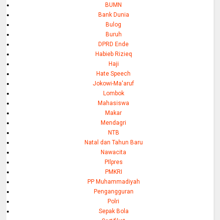
BUMN
Bank Dunia
Bulog
Buruh
DPRD Ende
Habieb Rizieq
Haji
Hate Speech
Jokowi-Ma'aruf
Lombok
Mahasiswa
Makar
Mendagri
NTB
Natal dan Tahun Baru
Nawacita
PIlpres
PMKRI
PP Muhammadiyah
Pengangguran
Polri
Sepak Bola