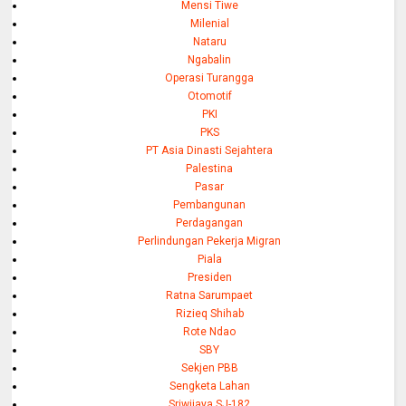
Mensi Tiwe
Milenial
Nataru
Ngabalin
Operasi Turangga
Otomotif
PKI
PKS
PT Asia Dinasti Sejahtera
Palestina
Pasar
Pembangunan
Perdagangan
Perlindungan Pekerja Migran
Piala
Presiden
Ratna Sarumpaet
Rizieq Shihab
Rote Ndao
SBY
Sekjen PBB
Sengketa Lahan
Sriwijaya SJ-182