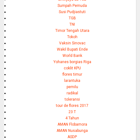
Sumpah Pemuda
Susi Pudjiastuti
TGB
TNI
Timor Tengah Utara
Tokoh
Vaksin Sinovac
Wakil Bupati Ende
World Bank
Yohanes borgias Riga
coklit KPU
flores timur
larantuka
pemilu
radikal
toleransi
tour de flores 2017
23 T
4 Tahun
AMAN Flobamora
AMAN Nusabunga
ASDP