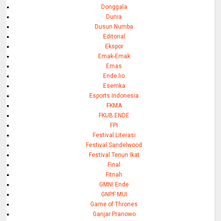
Donggala
Dunia
Dusun Numba
Editorial
Ekspor
Emak-Emak
Emas
Ende lio
Esemka
Esports Indonesia
FKMA
FKUB ENDE
FPI
Festival Literasi
Festival Sandelwood
Festival Tenun Ikat
Final
Fitnah
GMNI Ende
GNPF MUI
Game of Thrones
Ganjar Pranowo