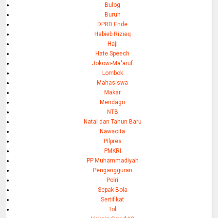
Bulog
Buruh
DPRD Ende
Habieb Rizieq
Haji
Hate Speech
Jokowi-Ma'aruf
Lombok
Mahasiswa
Makar
Mendagri
NTB
Natal dan Tahun Baru
Nawacita
PIlpres
PMKRI
PP Muhammadiyah
Pengangguran
Polri
Sepak Bola
Sertifikat
Tol