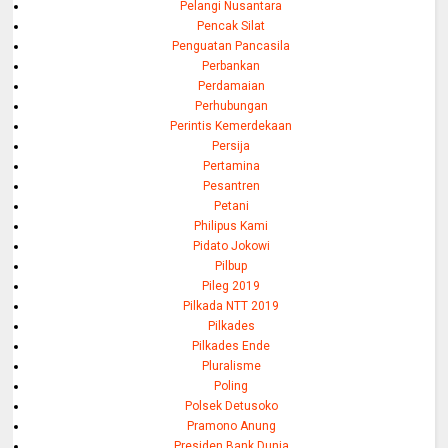
Pelangi Nusantara
Pencak Silat
Penguatan Pancasila
Perbankan
Perdamaian
Perhubungan
Perintis Kemerdekaan
Persija
Pertamina
Pesantren
Petani
Philipus Kami
Pidato Jokowi
Pilbup
Pileg 2019
Pilkada NTT 2019
Pilkades
Pilkades Ende
Pluralisme
Poling
Polsek Detusoko
Pramono Anung
Presiden Bank Dunia