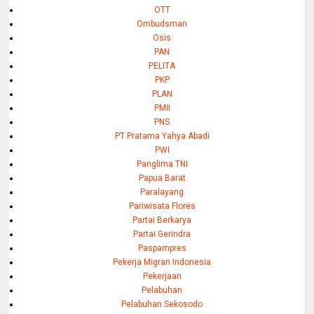
OTT
Ombudsman
Osis
PAN
PELITA
PKP
PLAN
PMII
PNS
PT Pratama Yahya Abadi
PWI
Panglima TNI
Papua Barat
Paralayang
Pariwisata Flores
Partai Berkarya
Partai Gerindra
Paspampres
Pekerja Migran Indonesia
Pekerjaan
Pelabuhan
Pelabuhan Sekosodo