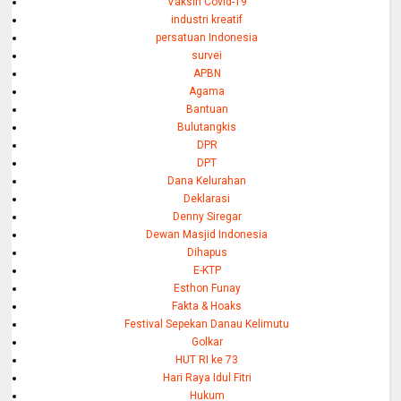
Vaksin Covid-19
industri kreatif
persatuan Indonesia
survei
APBN
Agama
Bantuan
Bulutangkis
DPR
DPT
Dana Kelurahan
Deklarasi
Denny Siregar
Dewan Masjid Indonesia
Dihapus
E-KTP
Esthon Funay
Fakta & Hoaks
Festival Sepekan Danau Kelimutu
Golkar
HUT RI ke 73
Hari Raya Idul Fitri
Hukum