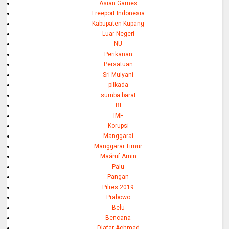
Asian Games
Freeport Indonesia
Kabupaten Kupang
Luar Negeri
NU
Perikanan
Persatuan
Sri Mulyani
pilkada
sumba barat
BI
IMF
Korupsi
Manggarai
Manggarai Timur
Maáruf Amin
Palu
Pangan
Pilres 2019
Prabowo
Belu
Bencana
Djafar Achmad