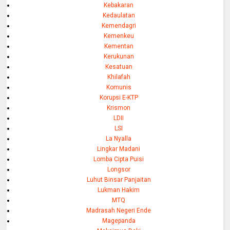
Kebakaran
Kedaulatan
Kemendagri
Kemenkeu
Kementan
Kerukunan
Kesatuan
Khilafah
Komunis
Korupsi E-KTP
Krismon
LDII
LSI
La Nyalla
Lingkar Madani
Lomba Cipta Puisi
Longsor
Luhut Binsar Panjaitan
Lukman Hakim
MTQ
Madrasah Negeri Ende
Magepanda