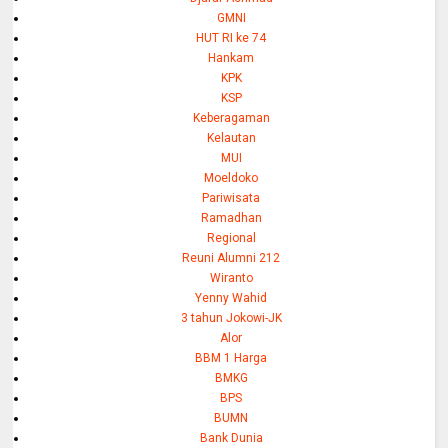
GMNI
HUT RI ke 74
Hankam
KPK
KSP
Keberagaman
Kelautan
MUI
Moeldoko
Pariwisata
Ramadhan
Regional
Reuni Alumni 212
Wiranto
Yenny Wahid
3 tahun Jokowi-JK
Alor
BBM 1 Harga
BMKG
BPS
BUMN
Bank Dunia