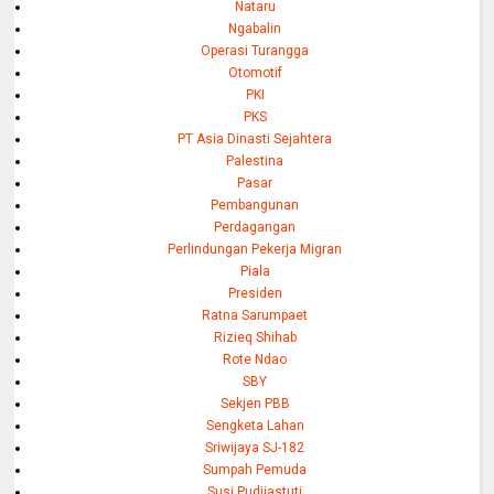
Nataru
Ngabalin
Operasi Turangga
Otomotif
PKI
PKS
PT Asia Dinasti Sejahtera
Palestina
Pasar
Pembangunan
Perdagangan
Perlindungan Pekerja Migran
Piala
Presiden
Ratna Sarumpaet
Rizieq Shihab
Rote Ndao
SBY
Sekjen PBB
Sengketa Lahan
Sriwijaya SJ-182
Sumpah Pemuda
Susi Pudjiastuti