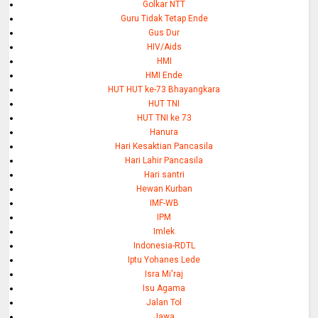
Golkar NTT
Guru Tidak Tetap Ende
Gus Dur
HIV/Aids
HMI
HMI Ende
HUT HUT ke-73 Bhayangkara
HUT TNI
HUT TNI ke 73
Hanura
Hari Kesaktian Pancasila
Hari Lahir Pancasila
Hari santri
Hewan Kurban
IMF-WB
IPM
Imlek
Indonesia-RDTL
Iptu Yohanes Lede
Isra Mi'raj
Isu Agama
Jalan Tol
Jawa