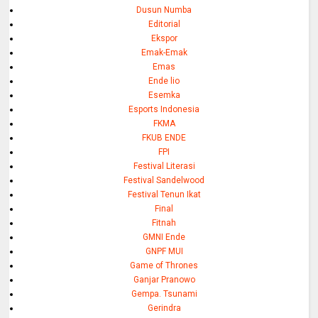
Dusun Numba
Editorial
Ekspor
Emak-Emak
Emas
Ende lio
Esemka
Esports Indonesia
FKMA
FKUB ENDE
FPI
Festival Literasi
Festival Sandelwood
Festival Tenun Ikat
Final
Fitnah
GMNI Ende
GNPF MUI
Game of Thrones
Ganjar Pranowo
Gempa. Tsunami
Gerindra