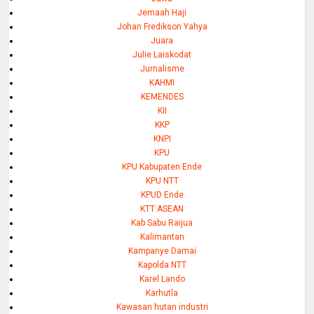
Jemaah Haji
Johan Fredikson Yahya
Juara
Julie Laiskodat
Jurnalisme
KAHMI
KEMENDES
KII
KKP
KNPI
KPU
KPU Kabupaten Ende
KPU NTT
KPUD Ende
KTT ASEAN
Kab Sabu Raijua
Kalimantan
Kampanye Damai
Kapolda NTT
Karel Lando
Karhutla
Kawasan hutan industri