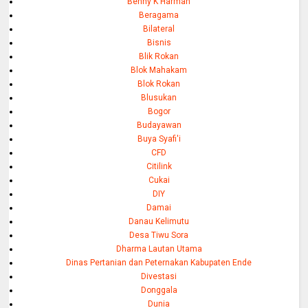
Benny K Harman
Beragama
Bilateral
Bisnis
Blik Rokan
Blok Mahakam
Blok Rokan
Blusukan
Bogor
Budayawan
Buya Syafi'i
CFD
Citilink
Cukai
DIY
Damai
Danau Kelimutu
Desa Tiwu Sora
Dharma Lautan Utama
Dinas Pertanian dan Peternakan Kabupaten Ende
Divestasi
Donggala
Dunia