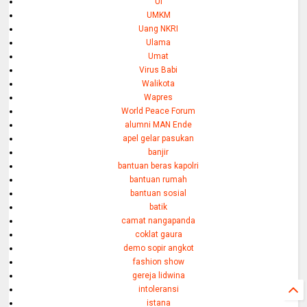
UI
UMKM
Uang NKRI
Ulama
Umat
Virus Babi
Walikota
Wapres
World Peace Forum
alumni MAN Ende
apel gelar pasukan
banjir
bantuan beras kapolri
bantuan rumah
bantuan sosial
batik
camat nangapanda
coklat gaura
demo sopir angkot
fashion show
gereja lidwina
intoleransi
istana