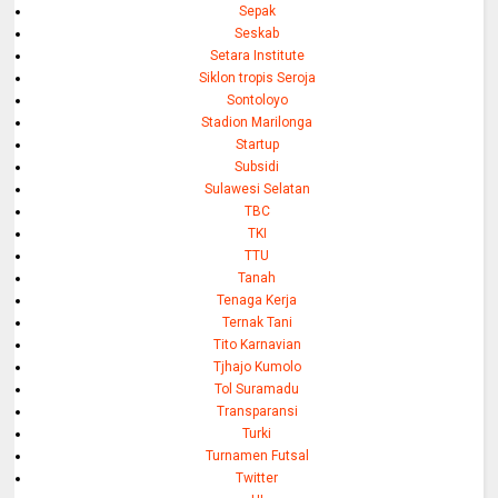
Sepak
Seskab
Setara Institute
Siklon tropis Seroja
Sontoloyo
Stadion Marilonga
Startup
Subsidi
Sulawesi Selatan
TBC
TKI
TTU
Tanah
Tenaga Kerja
Ternak Tani
Tito Karnavian
Tjhajo Kumolo
Tol Suramadu
Transparansi
Turki
Turnamen Futsal
Twitter