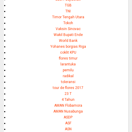
TGB
TNI
Timor Tengah Utara
Tokoh
Vaksin Sinovac
Wakil Bupati Ende
World Bank
Yohanes borgias Riga
coklit KPU
flores timur
larantuka
pemilu
radikal
toleransi
tour de flores 2017
23 T
4 Tahun
AMAN Flobamora
AMAN Nusabunga
ASDP
ASF
ASN