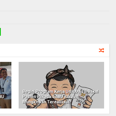
Begini Program Kerja Unik Dari 3 Bakal
BU
Paslon Pilkada SABU RAIJUA,
Mungkinkah Terealisasi?