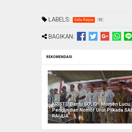
LABELS:
Sabu Raijua
92
BAGIKAN:
REKOMENDASI
KRISTO Bantu SOLID : Momen Lucu
Pengundian Nomor Urut Pilkada SA
RAIJUA