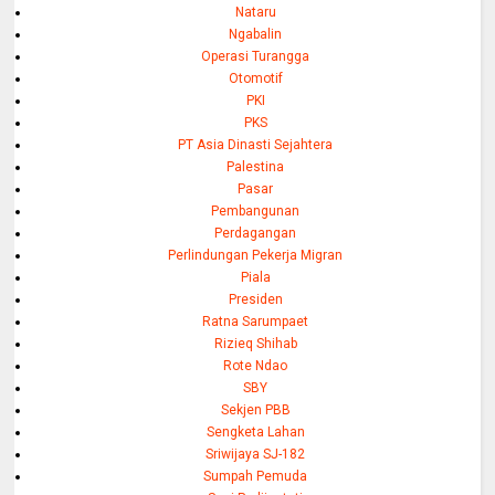
Nataru
Ngabalin
Operasi Turangga
Otomotif
PKI
PKS
PT Asia Dinasti Sejahtera
Palestina
Pasar
Pembangunan
Perdagangan
Perlindungan Pekerja Migran
Piala
Presiden
Ratna Sarumpaet
Rizieq Shihab
Rote Ndao
SBY
Sekjen PBB
Sengketa Lahan
Sriwijaya SJ-182
Sumpah Pemuda