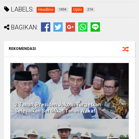
LABELS:
Headline
Opini
1494
214
BAGIKAN:
REKOMENDASI
2 Tahun, Presiden Jokowi Targetkan
Selesaikan Sertifikat Tanah Wakaf