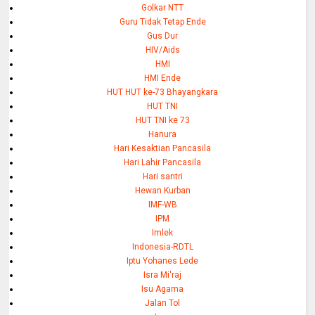
Golkar NTT
Guru Tidak Tetap Ende
Gus Dur
HIV/Aids
HMI
HMI Ende
HUT HUT ke-73 Bhayangkara
HUT TNI
HUT TNI ke 73
Hanura
Hari Kesaktian Pancasila
Hari Lahir Pancasila
Hari santri
Hewan Kurban
IMF-WB
IPM
Imlek
Indonesia-RDTL
Iptu Yohanes Lede
Isra Mi'raj
Isu Agama
Jalan Tol