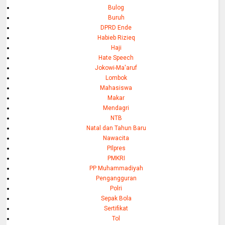
Bulog
Buruh
DPRD Ende
Habieb Rizieq
Haji
Hate Speech
Jokowi-Ma'aruf
Lombok
Mahasiswa
Makar
Mendagri
NTB
Natal dan Tahun Baru
Nawacita
PIlpres
PMKRI
PP Muhammadiyah
Pengangguran
Polri
Sepak Bola
Sertifikat
Tol