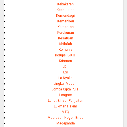
Kebakaran
Kedaulatan
Kemendagri
Kemenkeu
Kementan
Kerukunan
Kesatuan
Khilafah
Komunis
Korupsi E-KTP
Krismon
LDII
LSI
La Nyalla
Lingkar Madani
Lomba Cipta Puisi
Longsor
Luhut Binsar Panjaitan
Lukman Hakim
MTQ
Madrasah Negeri Ende
Magepanda