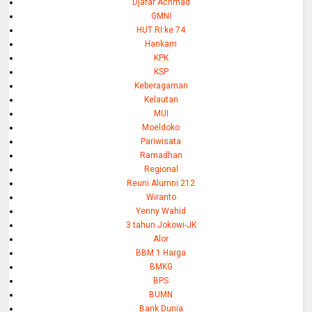
Djafar Achmad
GMNI
HUT RI ke 74
Hankam
KPK
KSP
Keberagaman
Kelautan
MUI
Moeldoko
Pariwisata
Ramadhan
Regional
Reuni Alumni 212
Wiranto
Yenny Wahid
3 tahun Jokowi-JK
Alor
BBM 1 Harga
BMKG
BPS
BUMN
Bank Dunia