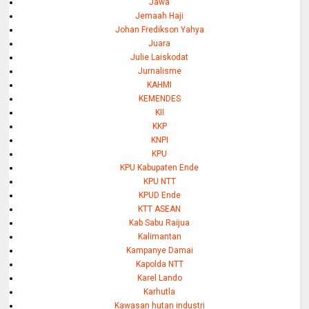
Jawa
Jemaah Haji
Johan Fredikson Yahya
Juara
Julie Laiskodat
Jurnalisme
KAHMI
KEMENDES
KII
KKP
KNPI
KPU
KPU Kabupaten Ende
KPU NTT
KPUD Ende
KTT ASEAN
Kab Sabu Raijua
Kalimantan
Kampanye Damai
Kapolda NTT
Karel Lando
Karhutla
Kawasan hutan industri