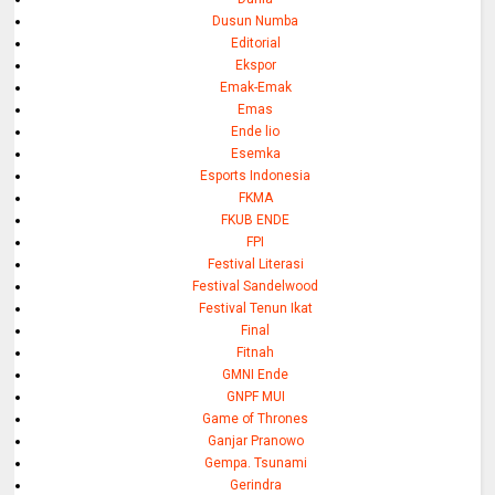
Dusun Numba
Editorial
Ekspor
Emak-Emak
Emas
Ende lio
Esemka
Esports Indonesia
FKMA
FKUB ENDE
FPI
Festival Literasi
Festival Sandelwood
Festival Tenun Ikat
Final
Fitnah
GMNI Ende
GNPF MUI
Game of Thrones
Ganjar Pranowo
Gempa. Tsunami
Gerindra