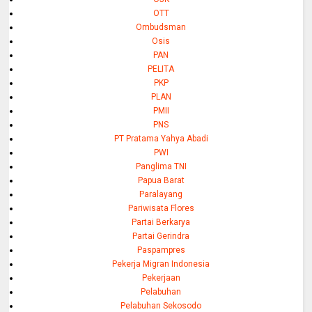
OTT
Ombudsman
Osis
PAN
PELITA
PKP
PLAN
PMII
PNS
PT Pratama Yahya Abadi
PWI
Panglima TNI
Papua Barat
Paralayang
Pariwisata Flores
Partai Berkarya
Partai Gerindra
Paspampres
Pekerja Migran Indonesia
Pekerjaan
Pelabuhan
Pelabuhan Sekosodo