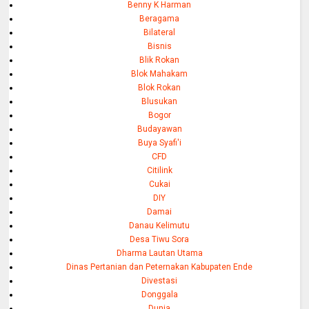
Benny K Harman
Beragama
Bilateral
Bisnis
Blik Rokan
Blok Mahakam
Blok Rokan
Blusukan
Bogor
Budayawan
Buya Syafi'i
CFD
Citilink
Cukai
DIY
Damai
Danau Kelimutu
Desa Tiwu Sora
Dharma Lautan Utama
Dinas Pertanian dan Peternakan Kabupaten Ende
Divestasi
Donggala
Dunia