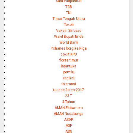
Susi Pudjiastuti
TGB
TNI
Timor Tengah Utara
Tokoh
Vaksin Sinovac
Wakil Bupati Ende
World Bank
Yohanes borgias Riga
coklit KPU
flores timur
larantuka
pemilu
radikal
toleransi
tour de flores 2017
23 T
4 Tahun
AMAN Flobamora
AMAN Nusabunga
ASDP
ASF
ASN