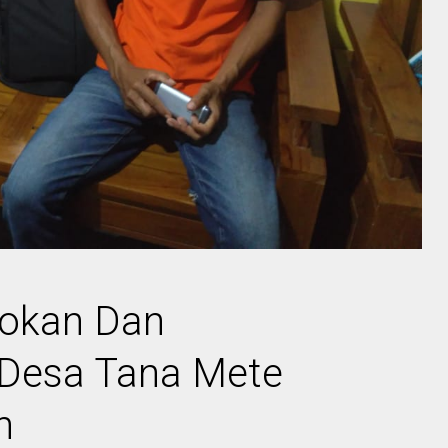
yokan Dan
 Desa Tana Mete
n