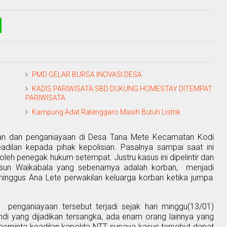
PMD GELAR BURSA INOVASI DESA
KADIS PARIWISATA SBD DUKUNG HOMESTAY DITEMPAT
PARIWISATA
Kampung Adat Ratenggaro Masih Butuh Listrik
n dan penganiayaan di Desa Tana Mete Kecamatan Kodi
adilan kepada pihak kepolisian. Pasalnya sampai saat ini
leh penegak hukum setempat. Justru kasus ini dipelintir dan
Dusun Waikabala yang sebenarnya adalah korban,
menjadi
inggus Ana Lete perwakilan keluarga korban ketika jumpa
enganiayaan tersebut terjadi sejak hari minggu(13/01)
ndi yang dijadikan tersangka, ada enam orang lainnya yang
a meminta keadilan kapolda NTT supaya kasus tersebut dapat