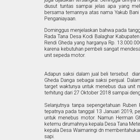
diusut tuntas sampai jelas apa yang m
bersama temannya atas nama Yakub Bani
Penganiayaan.
Dominggus menjelaskan bahwa pada tangga
Rada Tana Desa Kodi Balaghar Kabupaten
Rendi Gheda yang harganya Rp.
13.000.00
karena kebutuhan pembeli sangat mendesa
unit sepeda motor.
Adapun saksi dalam jual beli tersebut
dia
Gheda Danga sebagai saksi penjual. Dala
target waktunya untuk menebus dua unit
t
erhitung dari 27 Oktober 2018 sampai
den
Selanjutnya tanpa
se
pengetahuan Ruben R
tepatnya pada tanggal 13
J
anuari 2019, 
untuk menebus motor. Namun Herman Ghe
ketemu dirumahnya kepala Desa Tana Mete. 
kepala Desa Waimaringi
dn memberitahuka
sapi.