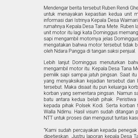
Mendengar berita tersebut
Ruben Rendi Ghe
untuk menayakan kepastian kedua unit m
informasi dari Istrinya Kepala Desa Waima
rumahnya Kepala Desa Tana Mete. Ruben l
unit motor itu lagi kata Dominggus memang
sapi mengambil motornya jelas Dominggus
mengatakan bahwa motor tersebut tidak bo
oleh Ndara Pangga di tangan saksi penjual.
Lebih lanjut Dominggus menuturkan bahw
mengambil motor itu. Kepala Desa Tana M
pemilik sapi sampai jatuh pingsan. Saat
yang menyaksikan kejadian tersebut
dan
l
tersebut. Maka disaat itu pun keluarga k
korban yang sementara pingsan. Namun say
batu antara kedua belah pihak. Peristiw
kepada pihak
Polsek Kodi
. Serta korban
Walla Ndimu. Hasil visum sudah ditangan
NTT untuk proses dan mengusut tuntas kasus
"Kami sudah percayakan kepada penegak 
dipetieskan. Justru laporan kepala Desa
T