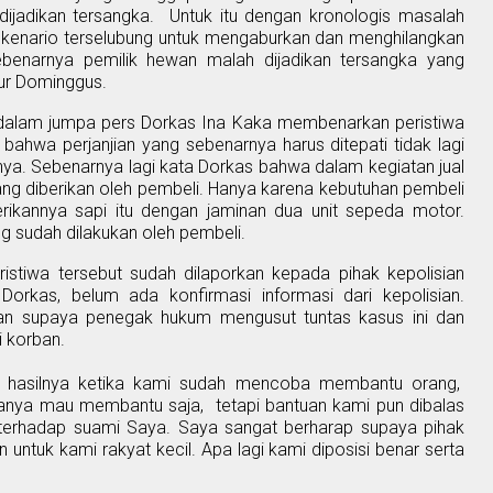
jadikan tersangka.
Untuk itu dengan kronologis masalah
skenario terselubung untuk mengaburkan dan menghilangkan
enarnya pemilik hewan malah dijadikan tersangka yang
ur Dominggus.
ir dalam jumpa pers Dorkas Ina Kaka membenarkan peristiwa
hwa perjanjian yang sebenarnya harus ditepati tidak lagi
nya. Sebenarnya lagi kata Dorkas bahwa
dalam
kegiatan jual
ang diberikan oleh pembeli. Hanya karena kebutuhan pembeli
ikannya sapi itu dengan jaminan dua unit sepeda motor.
 sudah dilakukan oleh pembeli.
stiwa tersebut sudah dilaporkan kepada pihak kepolisian
 Dorkas
,
belum ada konfirmasi informasi dari kepolisian.
an supaya penegak hukum mengusut tuntas kasus ini dan
 korban.
i hasilnya ketika kami sudah mencoba membantu orang,
anya mau membantu saja,
tetapi bantuan kami pun dibalas
erhadap suami Saya. Saya sangat berharap supaya pihak
ntuk kami rakyat kecil. Apa lagi kami diposisi benar serta