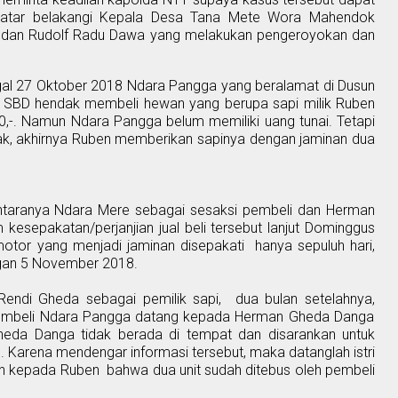
elatar belakangi Kepala Desa Tana Mete Wora Mahendok
 dan Rudolf Radu Dawa yang melakukan pengeroyokan dan
l 27 Oktober 2018 Ndara Pangga yang beralamat di Dusun
 SBD hendak membeli hewan yang berupa sapi milik Ruben
0,-. Namun Ndara Pangga belum memiliki uang tunai. Tetapi
k, akhirnya
Ruben
memberikan sapinya dengan jaminan dua
ntaranya Ndara Mere
sebagai se
saksi pembeli dan Herman
m kesepakatan/perjanjian
jual beli tersebut
lanjut Dominggus
 motor yang
menjadi
jaminan
disepakati
hanya sepuluh hari
,
gan
5 November 2018.
endi Gheda sebagai pemilik sapi,
dua bulan
setelahnya,
pembeli Ndara Pangga datang kepada Herman Gheda Danga
da Danga tidak berada di tempat dan disarankan untuk
Karena mendengar informasi tersebut, maka datanglah istri
n kepada Ruben
bahwa dua unit sudah ditebus oleh pembeli