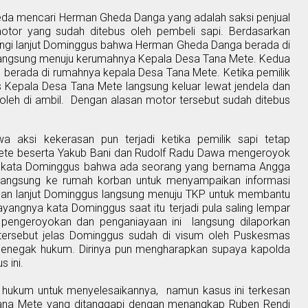
da mencari Herman Gheda Danga yang adalah saksi penjual
otor yang sudah ditebus oleh pembeli sapi. Berdasarkan
ringi lanjut Dominggus bahwa Herman Gheda Danga berada di
angsung menuju kerumahnya Kepala Desa Tana Mete. Kedua
 berada di rumahnya kepala Desa Tana Mete. Ketika pemilik
 Kepala Desa Tana Mete langsung keluar lewat jendela dan
leh di ambil.
Dengan alasan motor tersebut sudah ditebus
a aksi kekerasan pun terjadi ketika pemilik sapi tetap
ete beserta Yakub Bani dan Rudolf Radu Dawa mengeroyok
 itu kata Dominggus bahwa ada seorang yang bernama Angga
angsung ke rumah korban untuk menyampaikan informasi
orban lanjut Dominggus langsung menuju TKP untuk membantu
angnya kata Dominggus saat itu terjadi pula saling lempar
a
pengeroyokan dan penganiayaan ini
langsung dilaporkan
 tersebut jelas Dominggus sudah di visum oleh Puskesmas
 penegak hukum. Dirinya pun mengharapkan supaya kapolda
 ini.
hukum untuk menyelesaikannya,
namun kasus ini terkesan
ana Mete
yang
ditanggapi dengan
menangkap Ruben Rendi