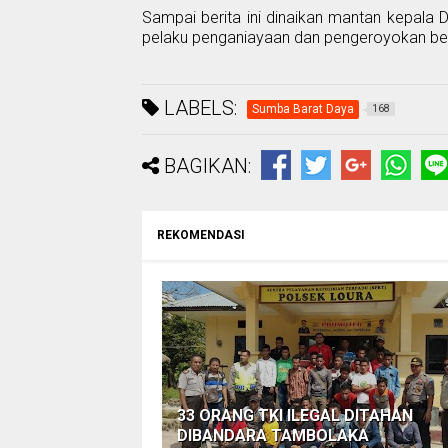
Sampai berita ini dinaikan mantan kepal
pelaku penganiayaan dan pengeroyokan bel
LABELS:
Sumba Barat Daya
168
BAGIKAN:
REKOMENDASI
33 ORANG TKI ILEGAL DITAHAN
DIBANDARA TAMBOLAKA