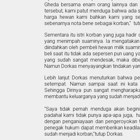
Gheda bersama enam orang lainnya dan di
tersebut, kami patut menduga bahwa ada 
harga hewan kami bahkan kami yang seb
sebenarnya nota bene sebagai korban,"
t
ut
Sementara itu istri korban yang juga had
yang menimpah suaminya. Ia mengatakan ba
diindahkan oleh pembeli hewan milik suami
beli
saat itu tidak ada sepersen pun uang y
yang sudah sangat mendesak, maka diber
Namun Dorkas menyayangkan tindakan yang
Lebih
lanjut
Dorkas menuturkan bahwa peri
setempat. Namun sampai saat ini kata
Sehingga Dirinya pun sangat mengharapk
membantu keluarganya yang sudah menjadi
"Saya tidak pernah menduga akan begin
padahal kami tidak punya apa-apa juga,
h
dengan penganiayaan dan pengeroyokan t
penegak hukum dapat memberikan keadilan u
sudah menjadi korban,"tutup Dorkas.