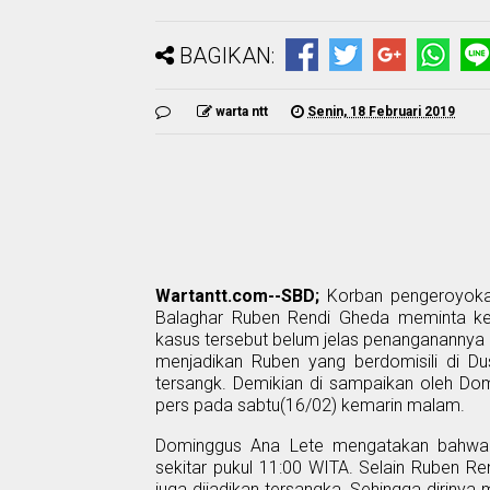
BAGIKAN:
warta ntt
Senin, 18 Februari 2019
Wartantt.com--SBD;
Korban pengeroyoka
Balaghar
Ruben Rendi Gheda
meminta ke
kasus tersebut belum jelas penanganannya o
menjadikan Ruben yang berdomisili di 
tersangk. Demikian di sampaikan oleh Dom
pers pada sabtu(16/02) kemarin malam.
Dominggus Ana Lete mengatakan bahwa p
sekitar pukul 11:00 WITA
. Selain Ruben Re
juga dijadikan tersangka. Sehingga diriny