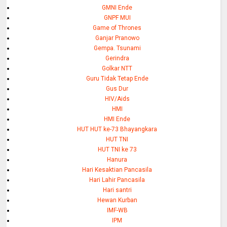
GMNI Ende
GNPF MUI
Game of Thrones
Ganjar Pranowo
Gempa. Tsunami
Gerindra
Golkar NTT
Guru Tidak Tetap Ende
Gus Dur
HIV/Aids
HMI
HMI Ende
HUT HUT ke-73 Bhayangkara
HUT TNI
HUT TNI ke 73
Hanura
Hari Kesaktian Pancasila
Hari Lahir Pancasila
Hari santri
Hewan Kurban
IMF-WB
IPM