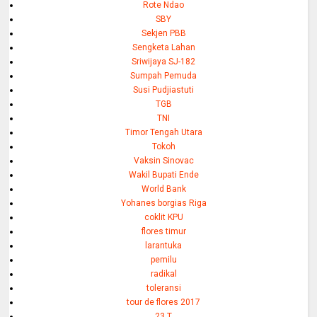
Rote Ndao
SBY
Sekjen PBB
Sengketa Lahan
Sriwijaya SJ-182
Sumpah Pemuda
Susi Pudjiastuti
TGB
TNI
Timor Tengah Utara
Tokoh
Vaksin Sinovac
Wakil Bupati Ende
World Bank
Yohanes borgias Riga
coklit KPU
flores timur
larantuka
pemilu
radikal
toleransi
tour de flores 2017
23 T