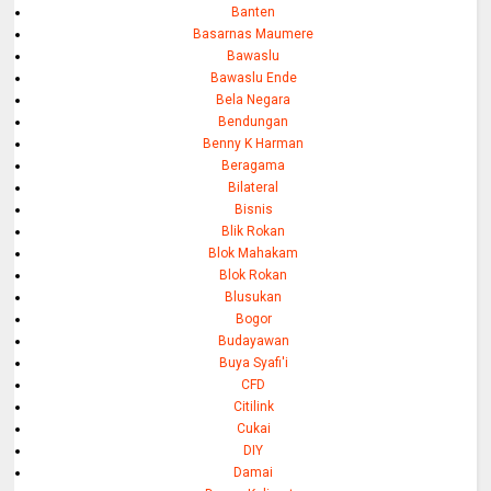
Banten
Basarnas Maumere
Bawaslu
Bawaslu Ende
Bela Negara
Bendungan
Benny K Harman
Beragama
Bilateral
Bisnis
Blik Rokan
Blok Mahakam
Blok Rokan
Blusukan
Bogor
Budayawan
Buya Syafi'i
CFD
Citilink
Cukai
DIY
Damai