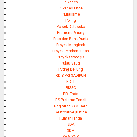
Pilkades
Pilkades Ende
Pluralisme
Poling
Polsek Detusoko
Pramono Anung
Presiden Bank Dunia
Proyek Mangkrak
Proyek Pembangunan
Proyek Strategis
Pulau Saugi
Puting Beliung
RD SIPRI SADIPUN
RDTL
RISSC
RRI Ende
RS Pratama Tanali
Registrasi SIM Card
Restorative justice
Rumah janda
SDA
SDM
SMA/SMK