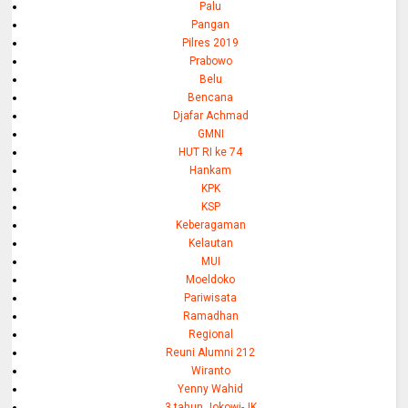
Palu
Pangan
Pilres 2019
Prabowo
Belu
Bencana
Djafar Achmad
GMNI
HUT RI ke 74
Hankam
KPK
KSP
Keberagaman
Kelautan
MUI
Moeldoko
Pariwisata
Ramadhan
Regional
Reuni Alumni 212
Wiranto
Yenny Wahid
3 tahun Jokowi-JK