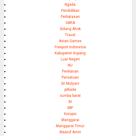
Ngada
Pendidikan
Perbatasan
SARA
Sidang Ahok
Travel
Asian Games
Freeport Indonesia
Kabupaten Kupang
Luar Negeri
NU
Perikanan
Persatuan
Sri Mulyani
pilkada
sumba barat
BI
IMF
Korupsi
Manggarai
Manggarai Timur
Maáruf Amin