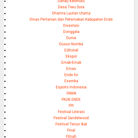
Danau Kelimutu
Desa Tiwu Sora
Dharma Lautan Utama
Dinas Pertanian dan Peternakan Kabupaten Ende
Divestasi
Donggala
Dunia
Dusun Numba
Editorial
Ekspor
Emak-Emak
Emas
Ende lio
Esemka
Esports Indonesia
FKMA
FKUB ENDE
FPI
Festival Literasi
Festival Sandelwood
Festival Tenun Ikat
Final
Fitnah