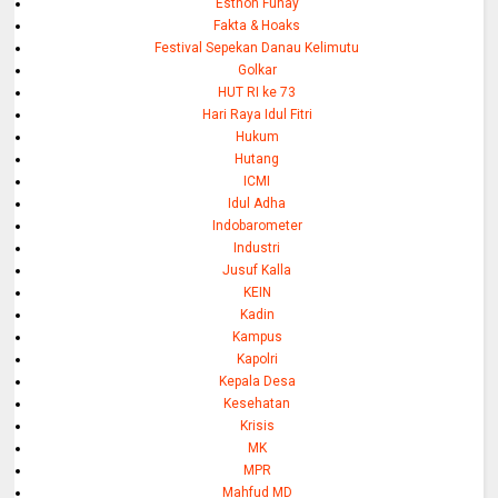
Esthon Funay
Fakta & Hoaks
Festival Sepekan Danau Kelimutu
Golkar
HUT RI ke 73
Hari Raya Idul Fitri
Hukum
Hutang
ICMI
Idul Adha
Indobarometer
Industri
Jusuf Kalla
KEIN
Kadin
Kampus
Kapolri
Kepala Desa
Kesehatan
Krisis
MK
MPR
Mahfud MD