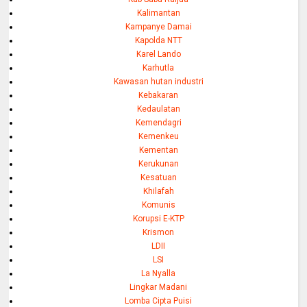
Kalimantan
Kampanye Damai
Kapolda NTT
Karel Lando
Karhutla
Kawasan hutan industri
Kebakaran
Kedaulatan
Kemendagri
Kemenkeu
Kementan
Kerukunan
Kesatuan
Khilafah
Komunis
Korupsi E-KTP
Krismon
LDII
LSI
La Nyalla
Lingkar Madani
Lomba Cipta Puisi