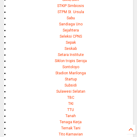
STKIP Simbiosis
STPM St. Ursula
Sabu
Sandiaga Uno
Sejahtera
Seleksi CPNS
Sepak
Seskab
Setara Institute
Siklon tropis Seroja
Sontoloyo
Stadion Marilonga
Startup
Subsidi
Sulawesi Selatan
TBC
TKI
TTU
Tanah
Tenaga Kerja
Ternak Tani
Tito Karnavian