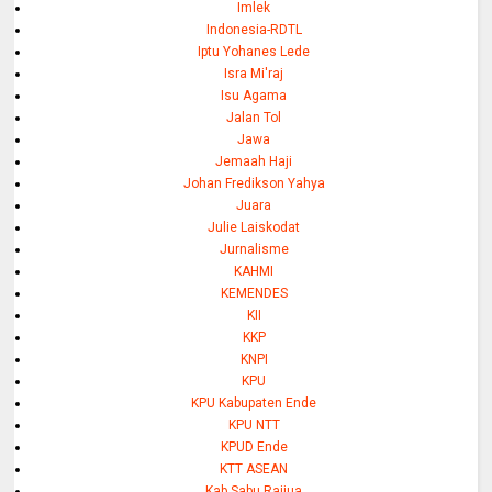
Imlek
Indonesia-RDTL
Iptu Yohanes Lede
Isra Mi'raj
Isu Agama
Jalan Tol
Jawa
Jemaah Haji
Johan Fredikson Yahya
Juara
Julie Laiskodat
Jurnalisme
KAHMI
KEMENDES
KII
KKP
KNPI
KPU
KPU Kabupaten Ende
KPU NTT
KPUD Ende
KTT ASEAN
Kab Sabu Raijua