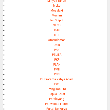
Minyak Tanah
Moke
Mosalaki
Muslim
No Golput
OECD
OJK
OTT
Ombudsman
Osis
PAN
PELITA
PKP
PLAN
PMII
PNS
PT Pratama Yahya Abadi
PWI
Panglima TNI
Papua Barat
Paralayang
Pariwisata Flores
Partai Berkarya