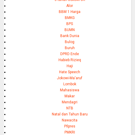
Alor
BBM 1 Harga
BMKG
BPS
BUMN
Bank Dunia
Bulog
Buruh
DPRD Ende
Habieb Rizieq
Haji
Hate Speech
Jokowi-Ma'aruf
Lombok
Mahasiswa
Makar
Mendagri
NTB
Natal dan Tahun Baru
Nawacita
PIlpres
PMKRI