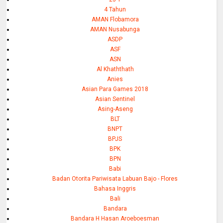
4 Tahun
AMAN Flobamora
AMAN Nusabunga
ASDP
ASF
ASN
Al Khaththath
Anies
Asian Para Games 2018
Asian Sentinel
Asing-Aseng
BLT
BNPT
BPJS
BPK
BPN
Babi
Badan Otorita Pariwisata Labuan Bajo - Flores
Bahasa Inggris
Bali
Bandara
Bandara H Hasan Aroeboesman