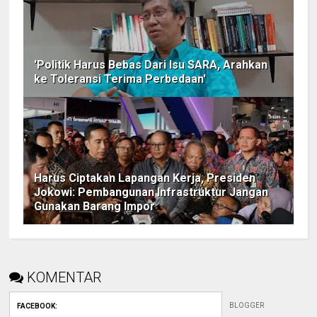
'Politik Harus Bebas Dari Isu SARA, Arahkan
ke Toleransi Terima Perbedaan'
Harus Ciptakan Lapangan Kerja, Presiden
Jokowi: Pembangunan Infrastruktur Jangan
Gunakan Barang Impor
KOMENTAR
BLOGGER
FACEBOOK
: