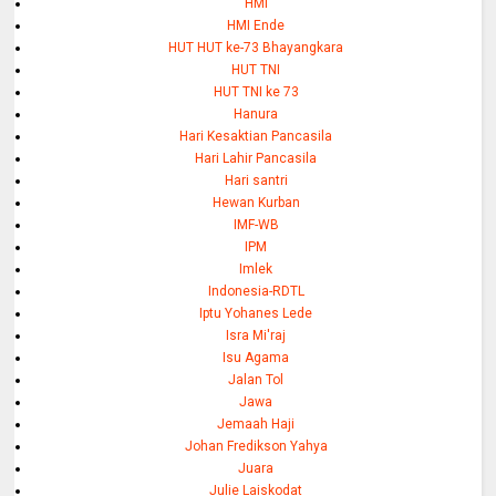
HMI
HMI Ende
HUT HUT ke-73 Bhayangkara
HUT TNI
HUT TNI ke 73
Hanura
Hari Kesaktian Pancasila
Hari Lahir Pancasila
Hari santri
Hewan Kurban
IMF-WB
IPM
Imlek
Indonesia-RDTL
Iptu Yohanes Lede
Isra Mi'raj
Isu Agama
Jalan Tol
Jawa
Jemaah Haji
Johan Fredikson Yahya
Juara
Julie Laiskodat