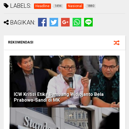
LABELS:
Headline
Nasional
1494
1880
BAGIKAN:
REKOMENDASI
ICW Kritisi Etika Bambang Widjojanto Bela
Prabowo-Sandi di MK