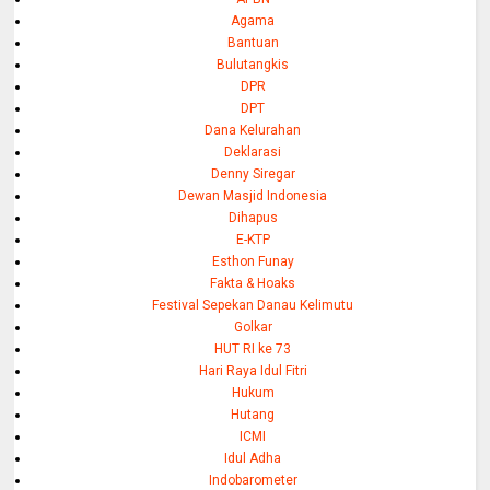
Agama
Bantuan
Bulutangkis
DPR
DPT
Dana Kelurahan
Deklarasi
Denny Siregar
Dewan Masjid Indonesia
Dihapus
E-KTP
Esthon Funay
Fakta & Hoaks
Festival Sepekan Danau Kelimutu
Golkar
HUT RI ke 73
Hari Raya Idul Fitri
Hukum
Hutang
ICMI
Idul Adha
Indobarometer