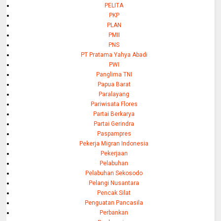
PELITA
PKP
PLAN
PMII
PNS
PT Pratama Yahya Abadi
PWI
Panglima TNI
Papua Barat
Paralayang
Pariwisata Flores
Partai Berkarya
Partai Gerindra
Paspampres
Pekerja Migran Indonesia
Pekerjaan
Pelabuhan
Pelabuhan Sekosodo
Pelangi Nusantara
Pencak Silat
Penguatan Pancasila
Perbankan