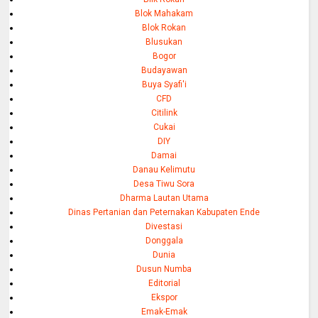
Blok Mahakam
Blok Rokan
Blusukan
Bogor
Budayawan
Buya Syafi'i
CFD
Citilink
Cukai
DIY
Damai
Danau Kelimutu
Desa Tiwu Sora
Dharma Lautan Utama
Dinas Pertanian dan Peternakan Kabupaten Ende
Divestasi
Donggala
Dunia
Dusun Numba
Editorial
Ekspor
Emak-Emak