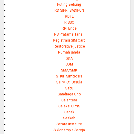
Puting Beliung
RD SIPRI SADIPUN
RDTL
RISSC
RRI Ende
RS Pratama Tanali
Registrasi SIM Card
Restorative justice
Rumah janda
SDA
SDM
SMA/SMK
STKIP Simbiosis
STPM St. Ursula
Sabu
Sandiaga Uno
Sejahtera
Seleksi CPNS
Sepak
Seskab
Setara Institute
Siklon tropis Seroja