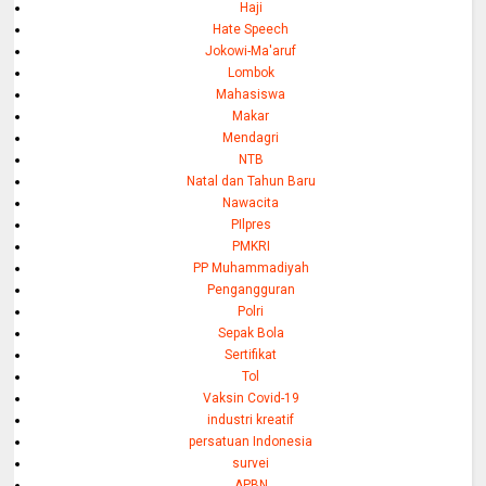
Haji
Hate Speech
Jokowi-Ma'aruf
Lombok
Mahasiswa
Makar
Mendagri
NTB
Natal dan Tahun Baru
Nawacita
PIlpres
PMKRI
PP Muhammadiyah
Pengangguran
Polri
Sepak Bola
Sertifikat
Tol
Vaksin Covid-19
industri kreatif
persatuan Indonesia
survei
APBN