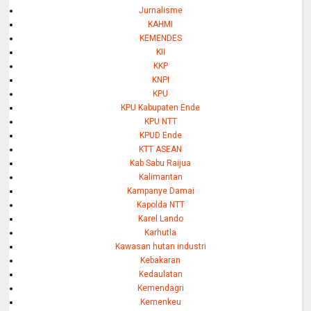
Jurnalisme
KAHMI
KEMENDES
KII
KKP
KNPI
KPU
KPU Kabupaten Ende
KPU NTT
KPUD Ende
KTT ASEAN
Kab Sabu Raijua
Kalimantan
Kampanye Damai
Kapolda NTT
Karel Lando
Karhutla
Kawasan hutan industri
Kebakaran
Kedaulatan
Kemendagri
Kemenkeu