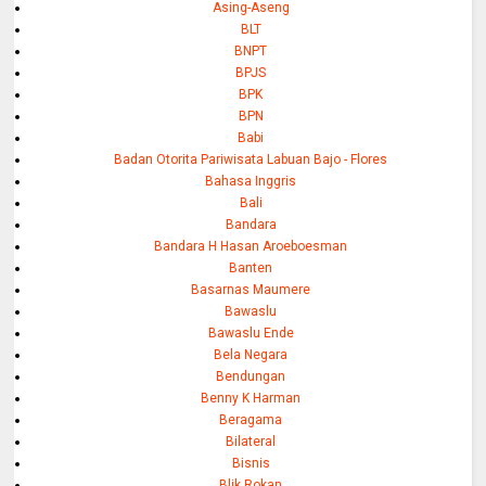
Asing-Aseng
BLT
BNPT
BPJS
BPK
BPN
Babi
Badan Otorita Pariwisata Labuan Bajo - Flores
Bahasa Inggris
Bali
Bandara
Bandara H Hasan Aroeboesman
Banten
Basarnas Maumere
Bawaslu
Bawaslu Ende
Bela Negara
Bendungan
Benny K Harman
Beragama
Bilateral
Bisnis
Blik Rokan