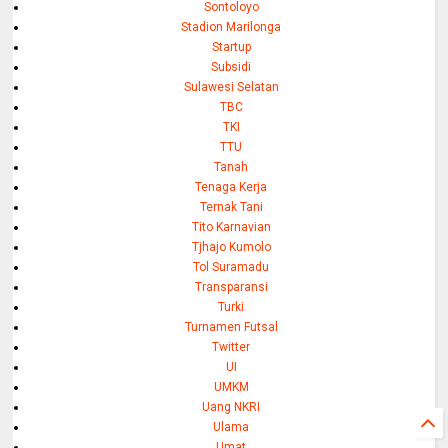
Sontoloyo
Stadion Marilonga
Startup
Subsidi
Sulawesi Selatan
TBC
TKI
TTU
Tanah
Tenaga Kerja
Ternak Tani
Tito Karnavian
Tjhajo Kumolo
Tol Suramadu
Transparansi
Turki
Turnamen Futsal
Twitter
UI
UMKM
Uang NKRI
Ulama
Umat