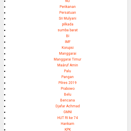
NU
Perikanan
Persatuan
Sri Mulyani
pilkada
sumba barat
BI
IMF
Korupsi
Manggarai
Manggarai Timur
Maáruf Amin
Palu
Pangan
Pilres 2019
Prabowo
Belu
Bencana
Djafar Achmad
GMNI
HUT RI ke 74
Hankam
KPK