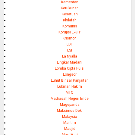
Kementan
Kerukunan
Kesatuan
Khilafah
Komunis
Korupsi E-KTP
Krismon
LDII
LSI
La Nyalla
Lingkar Madani
Lomba Cipta Puisi
Longsor
Luhut Binsar Panjaitan
Lukman Hakim
MTQ
Madrasah Negeri Ende
Magepanda
Maksimus Deki
Malaysia
Maritim
Masjid
Maxi Mari