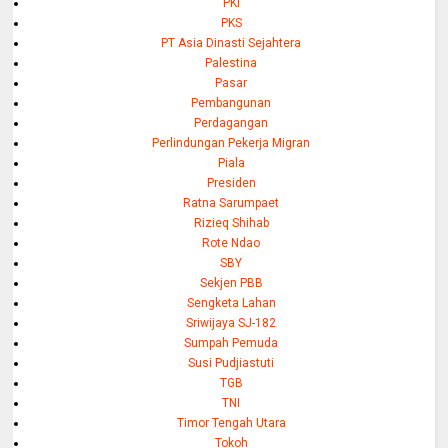
PKI
PKS
PT Asia Dinasti Sejahtera
Palestina
Pasar
Pembangunan
Perdagangan
Perlindungan Pekerja Migran
Piala
Presiden
Ratna Sarumpaet
Rizieq Shihab
Rote Ndao
SBY
Sekjen PBB
Sengketa Lahan
Sriwijaya SJ-182
Sumpah Pemuda
Susi Pudjiastuti
TGB
TNI
Timor Tengah Utara
Tokoh