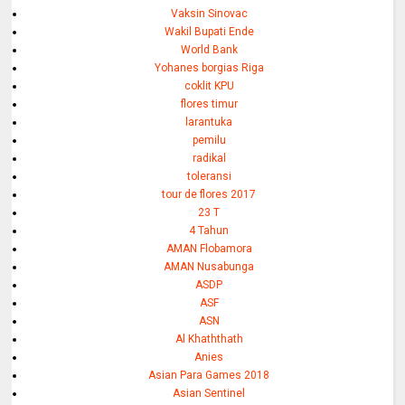
Vaksin Sinovac
Wakil Bupati Ende
World Bank
Yohanes borgias Riga
coklit KPU
flores timur
larantuka
pemilu
radikal
toleransi
tour de flores 2017
23 T
4 Tahun
AMAN Flobamora
AMAN Nusabunga
ASDP
ASF
ASN
Al Khaththath
Anies
Asian Para Games 2018
Asian Sentinel