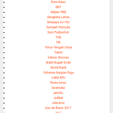
Rote Ndao
SBY
Sekjen PBB
Sengketa Lahan
Sriwijaya SJ-182
Sumpah Pemuda
Susi Pudjiastuti
TGB
TNI
Timor Tengah Utara
Tokoh
Vaksin Sinovac
Wakil Bupati Ende
World Bank
Yohanes borgias Riga
coklit KPU
flores timur
larantuka
pemilu
radikal
toleransi
tour de flores 2017
23 T