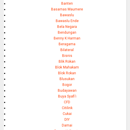
Banten
Basarnas Maumere
Bawaslu
Bawaslu Ende
Bela Negara
Bendungan
Benny K Harman
Beragama
Bilateral
Bisnis
Blik Rokan
Blok Mahakam
Blok Rokan
Blusukan
Bogor
Budayawan
Buya Syafi'i
CFD
Citilink
Cukai
DIY
Damai