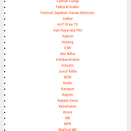
Esthon Funay
Fakta & Hoaks
Festival Sepekan Danau Kelimutu
Golkar
HUT RI ke 73
Hari Raya Idul Fitri
Hukum
Hutang
ICMI
Idul Adha
Indobarometer
Industri
Jusuf Kalla
KEIN
Kadin
Kampus
Kapolri
Kepala Desa
Kesehatan
Krisis
MK
MPR
Mahfud MD