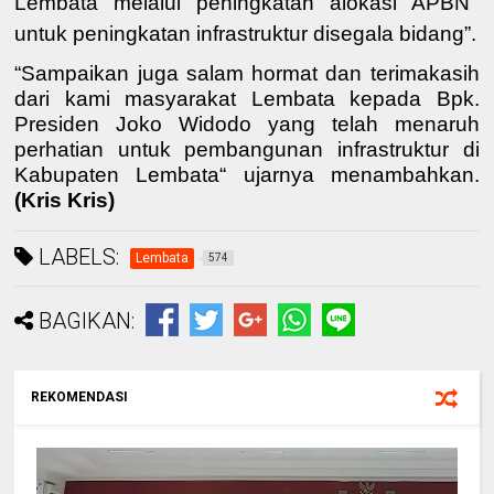
Lembata melalui peningkatan alokasi APBN
untuk peningkatan infrastruktur disegala bidang
”
.
“Sampaikan juga
salam
hormat
dan terimakasih
dari
kami
masyarakat Lembata kepada
Bpk.
Presiden
Joko Widodo
yang telah menaruh
perhatian untuk pembangunan infrastruktur di
Kabupaten Lembata“ ujarnya menambahkan.
(Kris Kris)
LABELS:
Lembata
574
BAGIKAN:
REKOMENDASI