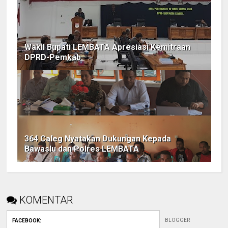
Wakil Bupati LEMBATA Apresiasi Kemitraan
DPRD-Pemkab
364 Caleg Nyatakan Dukungan Kepada
Bawaslu dan Polres LEMBATA
KOMENTAR
BLOGGER
FACEBOOK
: