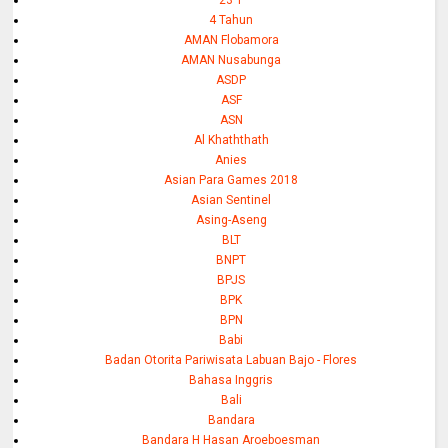
4 Tahun
AMAN Flobamora
AMAN Nusabunga
ASDP
ASF
ASN
Al Khaththath
Anies
Asian Para Games 2018
Asian Sentinel
Asing-Aseng
BLT
BNPT
BPJS
BPK
BPN
Babi
Badan Otorita Pariwisata Labuan Bajo - Flores
Bahasa Inggris
Bali
Bandara
Bandara H Hasan Aroeboesman