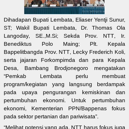
Dihadapan Bupati Lembata, Eliaser Yentji Sunur,
ST; Wakil Bupati Lembata, Dr. Thomas Ola
Langoday, SE.,M.Si;
Sekda Prov. NTT
,
Ir.
Benediktus Polo Maing
;
Plt. Kepala
Bappelitbangda Prov. NTT
,
Lecky Frederich Kol
i
,
serta jajaran Forkompimda dan para Kepala
Desa, Bambang Brodjonegoro mengatakan
“
Pemkab Lembata perlu membuat
program/kegiatan yang langsung berdampak
pada upaya pengurangan kemiskinan dan
pertumbuhan ekonomi.
Untuk pertumbuhan
ekonomi, Kementerian PPN/Bappenas fokus
pada sektor pertanian dan pariwisata
”.
“Melihat potensi yang ada,
NTT harus
fo
k
us
juga