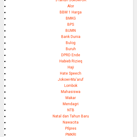
Alor
BBM 1 Harga
BMKG
BPS
BUMN
Bank Dunia
Bulog
Buruh
DPRD Ende
Habieb Rizieq
Haji
Hate Speech
Jokowi-Ma'aruf
Lombok
Mahasiswa
Makar
Mendagri
NTB
Natal dan Tahun Baru
Nawacita
PIlpres
PMKRI