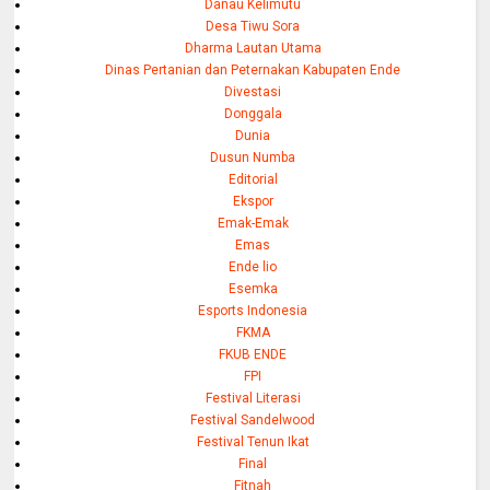
Danau Kelimutu
Desa Tiwu Sora
Dharma Lautan Utama
Dinas Pertanian dan Peternakan Kabupaten Ende
Divestasi
Donggala
Dunia
Dusun Numba
Editorial
Ekspor
Emak-Emak
Emas
Ende lio
Esemka
Esports Indonesia
FKMA
FKUB ENDE
FPI
Festival Literasi
Festival Sandelwood
Festival Tenun Ikat
Final
Fitnah