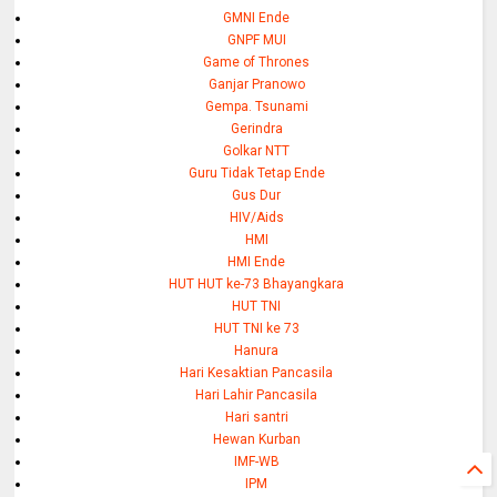
GMNI Ende
GNPF MUI
Game of Thrones
Ganjar Pranowo
Gempa. Tsunami
Gerindra
Golkar NTT
Guru Tidak Tetap Ende
Gus Dur
HIV/Aids
HMI
HMI Ende
HUT HUT ke-73 Bhayangkara
HUT TNI
HUT TNI ke 73
Hanura
Hari Kesaktian Pancasila
Hari Lahir Pancasila
Hari santri
Hewan Kurban
IMF-WB
IPM