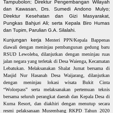
Tampubolon
;
Direktur Pengembangan Wilayah
dan Kawasan
,
Drs. Sumedi Andono Mulyo
;
Direktur Kesehatan dan Gizi Masyarakat
,
Pungkas Bahjuri Ali
; serta Kepala Biro
Humas
dan Tupim
,
Pa
rulian G.A. Silalahi
.
Kunjungan kerja
Menteri PPN/Kepala Bappenas
diawali dengan meninjau pembangunan gedung baru
RSUD Lewoleba, dilanjutkan dengan meninjau ruas
jalan negara yang terletak di Desa Waienga, Kecamatan
Lebatukan. Melaksanakan Shalat Jumat bersama di
Masjid
Nur Hasanah
Desa Waijarang
, dilanjutkan
dengan meninjau lokasi wisata Bukit Cinta
“Wolorpass” serta melaksanakan pertemuan teknis
bersama seluruh perangkat daerah dan Kepala Desa di
Kuma Resort, dan diakhiri dengan menutup secara
resmi pelaksanaan Musrenbang RKPD Tahun 2020