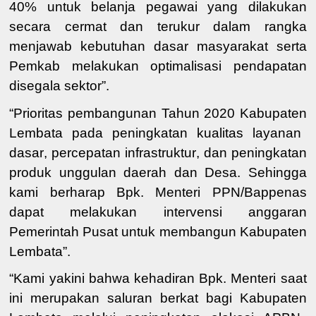
40% untuk belanja pegawai
yang dilakukan
secara cermat dan terukur dalam rangka
menjawab kebutuhan dasar masyarakat
serta
Pemkab melakukan
optimalisasi pendapatan
disegala
se
k
tor
”
.
“
Prioritas pembangunan
Tahun
2020 Kab
upaten
Lembata pada pen
ingkatan kualitas layanan
dasar
,
percepatan infrastruktur
,
dan peningkatan
produk unggulan daerah dan Desa.
Sehingga
kami berharap Bpk.
Menteri PPN/Bappenas
dapat melakukan intervensi
anggaran
Pemer
intah Pusat untuk membangun Kab
upaten
Lembata
”.
“Kami yakini bahwa
kehadiran
Bpk.
Menteri saat
ini
merupakan
saluran berkat bagi Kab
upaten