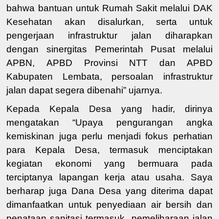
bahwa bantuan untu
k
Rumah Sakit melalu
i DAK
Kesehatan akan disalurkan
, serta
untuk
pengerjaan infrastruktur jalan diharapkan
dengan sinergitas
Pemerintah Pusat melalui
APBN,
APBD Prov
insi NTT dan APBD
Kabupaten
Lembata, persoalan infrastruktur
jalan
dapat segera
dibenahi” ujarnya
.
Kepada Kepala Desa yang hadir, dirinya
mengatakan “
Upaya
pengurangan angka
kemiskinan
juga perlu menjadi fokus perhatian
para Kepala Desa, termasuk
menciptakan
kegiatan ekonomi yang bermuara
pada
terciptanya lapangan kerja
atau
usaha
. Saya
berharap juga Dana Desa yang diterima dapat
dimanfaatkan untuk penyediaan a
ir bersih dan
penataan sanitasi
termasuk pemeliharaan jalan