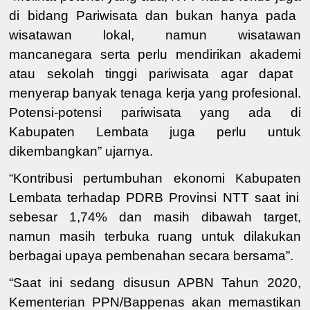
di bidang Pariwisata dan bukan hanya
pada
wisatawan
lo
k
al
,
namun wisatawan
mancanegara serta perlu
mendirikan akademi
atau
sekolah tinggi pariwisata
agar dapat
menyerap banyak tenaga kerja yang profesional.
Potensi-potensi pariwisata yang ada di
Kabupaten Lembata juga perlu untuk
dikembangkan” ujarnya.
“
Kontribusi
pertumbuhan ekonomi
Kab
upaten
Lembata terhadap PDRB
Provinsi
NTT
saat ini
sebesar 1,74% dan masih dibawah target
,
namun
masih terbuka ruang untuk dilakukan
berbagai upaya pembenahan secara bersama”.
“
Saat
ini sedang disusun APBN
Tahun
2020,
Kementerian PPN/Bappenas akan memastikan