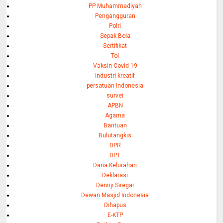
PP Muhammadiyah
Pengangguran
Polri
Sepak Bola
Sertifikat
Tol
Vaksin Covid-19
industri kreatif
persatuan Indonesia
survei
APBN
Agama
Bantuan
Bulutangkis
DPR
DPT
Dana Kelurahan
Deklarasi
Denny Siregar
Dewan Masjid Indonesia
Dihapus
E-KTP