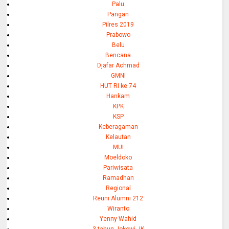
Palu
Pangan
Pilres 2019
Prabowo
Belu
Bencana
Djafar Achmad
GMNI
HUT RI ke 74
Hankam
KPK
KSP
Keberagaman
Kelautan
MUI
Moeldoko
Pariwisata
Ramadhan
Regional
Reuni Alumni 212
Wiranto
Yenny Wahid
3 tahun Jokowi-JK