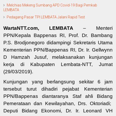
Melchias Mekeng Sumbang APD Covid-19 Bagi Pemkab
LEMBATA
Pedagang Pasar TPI LEMBATA Jalani Rapid Test
WartaNTT.com, LEMBATA
– Menteri
PPN/Kepala Bappenas RI,
Prof. Dr. Bambang
P.S. Brodjonegoro
didampingi
Sekretaris Utama
Kementerian
PPN/Bappenas
RI,
Dr. Ir. Gellwynn
D Hamzah Jusuf
, melaksanakan kunjungan
kerja di Kabupaten Lembata-NTT, Jumat
(29/03/2019).
Kunjungan yang berlangsung sekitar 6 jam
tersebut turut dihadiri pejabat Kementerian
PPN/Bappenas diantaranya
S
taf ahli
Bid
ang
Pemerataan dan
Kewilayahan
,
Drs. Oktoriadi
;
Deputi Bid
ang
Ekonomi
,
Dr. Ir. Leonard VH