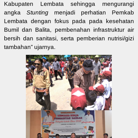
Kabupaten Lembata sehingga
mengurangi
angka
Stunting
menjadi
perhatian
Pemkab
Lembata
dengan fokus pada
pada kesehatan
B
umil dan Balita
,
pembenahan infrast
ruktur air
bersih dan sanitasi
,
serta pemberian nutrisi/gizi
tambahan
” ujarnya.