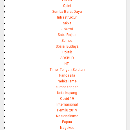
Opini
Sumba Barat Daya
Infrastruktur
Sikka
Jokowi
Sabu Raijua
Sumba
Sosial Budaya
Politik
SOSBUD
HTI
Timor Tengah Selatan
Pancasila
radikalisme
sumba tengah
Kota Kupang
Covid-19
Internasional
Pemilu 2019
Nasionalisme
Papua
Nagekeo