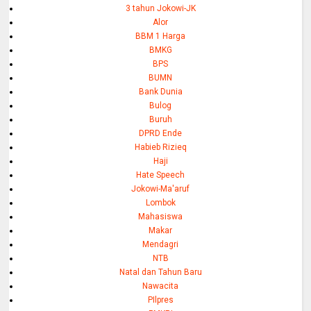
3 tahun Jokowi-JK
Alor
BBM 1 Harga
BMKG
BPS
BUMN
Bank Dunia
Bulog
Buruh
DPRD Ende
Habieb Rizieq
Haji
Hate Speech
Jokowi-Ma'aruf
Lombok
Mahasiswa
Makar
Mendagri
NTB
Natal dan Tahun Baru
Nawacita
PIlpres