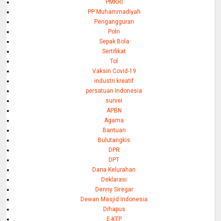
PMKRI
PP Muhammadiyah
Pengangguran
Polri
Sepak Bola
Sertifikat
Tol
Vaksin Covid-19
industri kreatif
persatuan Indonesia
survei
APBN
Agama
Bantuan
Bulutangkis
DPR
DPT
Dana Kelurahan
Deklarasi
Denny Siregar
Dewan Masjid Indonesia
Dihapus
E-KTP