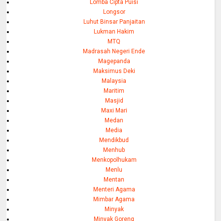
Lomba Cipta Puisi
Longsor
Luhut Binsar Panjaitan
Lukman Hakim
MTQ
Madrasah Negeri Ende
Magepanda
Maksimus Deki
Malaysia
Maritim
Masjid
Maxi Mari
Medan
Media
Mendikbud
Menhub
Menkopolhukam
Menlu
Mentan
Menteri Agama
Mimbar Agama
Minyak
Minyak Goreng