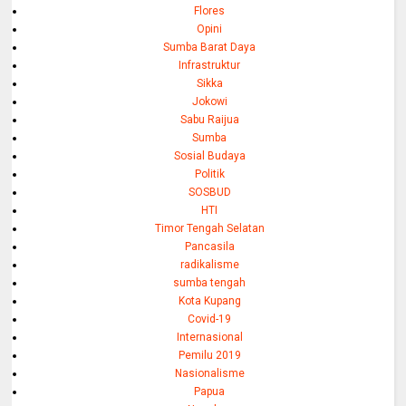
Flores
Opini
Sumba Barat Daya
Infrastruktur
Sikka
Jokowi
Sabu Raijua
Sumba
Sosial Budaya
Politik
SOSBUD
HTI
Timor Tengah Selatan
Pancasila
radikalisme
sumba tengah
Kota Kupang
Covid-19
Internasional
Pemilu 2019
Nasionalisme
Papua