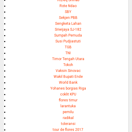
Rizieq Shihab
Rote Ndao
SBY
Sekjen PBB
Sengketa Lahan
Sriwijaya SJ-182
Sumpah Pemuda
Susi Pudjiastuti
TGB
TNI
Timor Tengah Utara
Tokoh
Vaksin Sinovac
Wakil Bupati Ende
World Bank
Yohanes borgias Riga
coklit KPU
flores timur
larantuka
pemilu
radikal
toleransi
tour de flores 2017