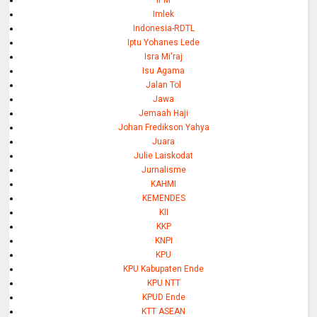
IPM
Imlek
Indonesia-RDTL
Iptu Yohanes Lede
Isra Mi'raj
Isu Agama
Jalan Tol
Jawa
Jemaah Haji
Johan Fredikson Yahya
Juara
Julie Laiskodat
Jurnalisme
KAHMI
KEMENDES
KII
KKP
KNPI
KPU
KPU Kabupaten Ende
KPU NTT
KPUD Ende
KTT ASEAN