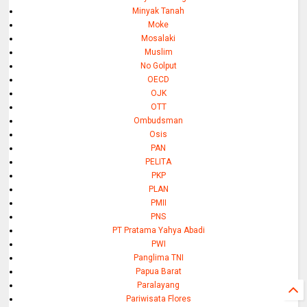
Minyak Tanah
Moke
Mosalaki
Muslim
No Golput
OECD
OJK
OTT
Ombudsman
Osis
PAN
PELITA
PKP
PLAN
PMII
PNS
PT Pratama Yahya Abadi
PWI
Panglima TNI
Papua Barat
Paralayang
Pariwisata Flores