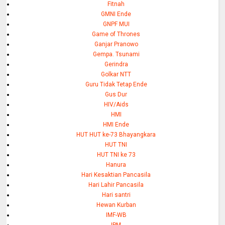
Fitnah
GMNI Ende
GNPF MUI
Game of Thrones
Ganjar Pranowo
Gempa. Tsunami
Gerindra
Golkar NTT
Guru Tidak Tetap Ende
Gus Dur
HIV/Aids
HMI
HMI Ende
HUT HUT ke-73 Bhayangkara
HUT TNI
HUT TNI ke 73
Hanura
Hari Kesaktian Pancasila
Hari Lahir Pancasila
Hari santri
Hewan Kurban
IMF-WB