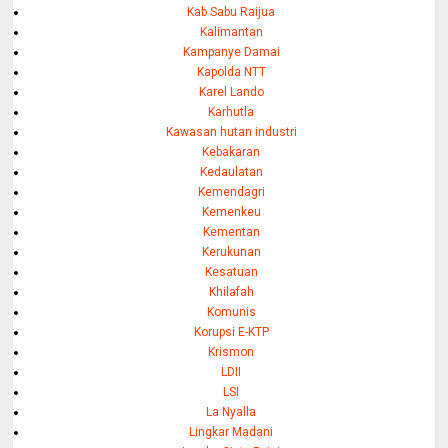
Kab Sabu Raijua
Kalimantan
Kampanye Damai
Kapolda NTT
Karel Lando
Karhutla
Kawasan hutan industri
Kebakaran
Kedaulatan
Kemendagri
Kemenkeu
Kementan
Kerukunan
Kesatuan
Khilafah
Komunis
Korupsi E-KTP
Krismon
LDII
LSI
La Nyalla
Lingkar Madani