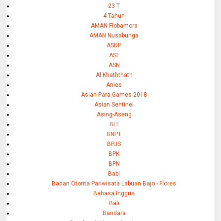
23 T
4 Tahun
AMAN Flobamora
AMAN Nusabunga
ASDP
ASF
ASN
Al Khaththath
Anies
Asian Para Games 2018
Asian Sentinel
Asing-Aseng
BLT
BNPT
BPJS
BPK
BPN
Babi
Badan Otorita Pariwisata Labuan Bajo - Flores
Bahasa Inggris
Bali
Bandara