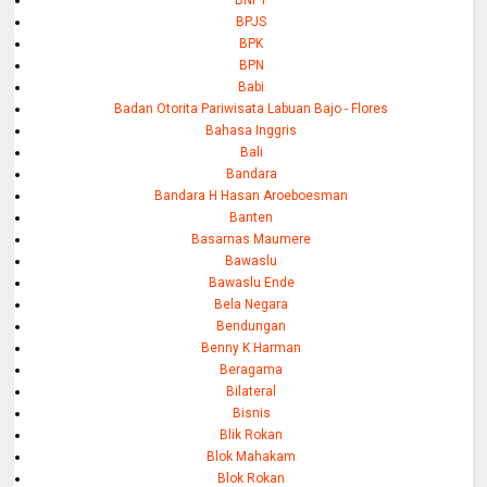
BNPT
BPJS
BPK
BPN
Babi
Badan Otorita Pariwisata Labuan Bajo - Flores
Bahasa Inggris
Bali
Bandara
Bandara H Hasan Aroeboesman
Banten
Basarnas Maumere
Bawaslu
Bawaslu Ende
Bela Negara
Bendungan
Benny K Harman
Beragama
Bilateral
Bisnis
Blik Rokan
Blok Mahakam
Blok Rokan