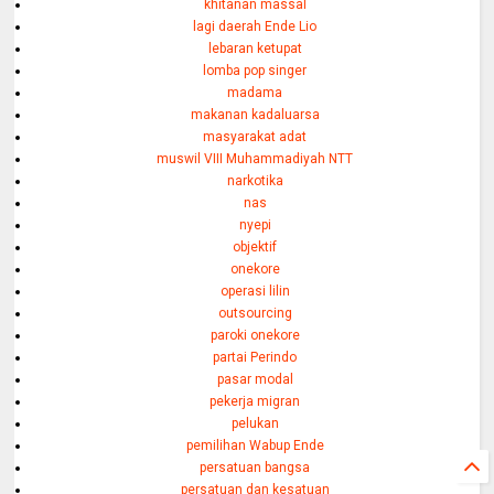
khitanan massal
lagi daerah Ende Lio
lebaran ketupat
lomba pop singer
madama
makanan kadaluarsa
masyarakat adat
muswil VIII Muhammadiyah NTT
narkotika
nas
nyepi
objektif
onekore
operasi lilin
outsourcing
paroki onekore
partai Perindo
pasar modal
pekerja migran
pelukan
pemilihan Wabup Ende
persatuan bangsa
persatuan dan kesatuan