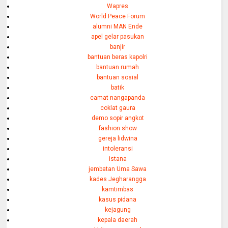
Wapres
World Peace Forum
alumni MAN Ende
apel gelar pasukan
banjir
bantuan beras kapolri
bantuan rumah
bantuan sosial
batik
camat nangapanda
coklat gaura
demo sopir angkot
fashion show
gereja lidwina
intoleransi
istana
jembatan Uma Sawa
kades Jegharangga
kamtimbas
kasus pidana
kejagung
kepala daerah