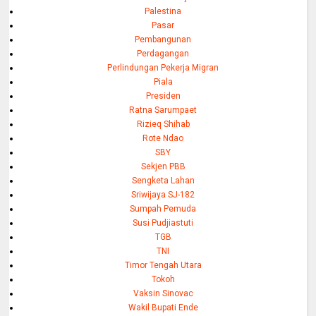
Palestina
Pasar
Pembangunan
Perdagangan
Perlindungan Pekerja Migran
Piala
Presiden
Ratna Sarumpaet
Rizieq Shihab
Rote Ndao
SBY
Sekjen PBB
Sengketa Lahan
Sriwijaya SJ-182
Sumpah Pemuda
Susi Pudjiastuti
TGB
TNI
Timor Tengah Utara
Tokoh
Vaksin Sinovac
Wakil Bupati Ende