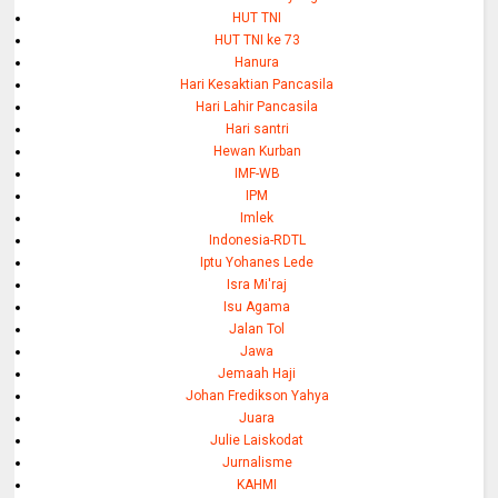
HUT TNI
HUT TNI ke 73
Hanura
Hari Kesaktian Pancasila
Hari Lahir Pancasila
Hari santri
Hewan Kurban
IMF-WB
IPM
Imlek
Indonesia-RDTL
Iptu Yohanes Lede
Isra Mi'raj
Isu Agama
Jalan Tol
Jawa
Jemaah Haji
Johan Fredikson Yahya
Juara
Julie Laiskodat
Jurnalisme
KAHMI