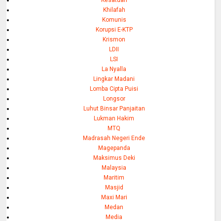
Kesatuan
Khilafah
Komunis
Korupsi E-KTP
Krismon
LDII
LSI
La Nyalla
Lingkar Madani
Lomba Cipta Puisi
Longsor
Luhut Binsar Panjaitan
Lukman Hakim
MTQ
Madrasah Negeri Ende
Magepanda
Maksimus Deki
Malaysia
Maritim
Masjid
Maxi Mari
Medan
Media