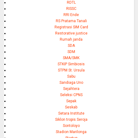
RDTL
RISSC
RRI Ende
RS Pratama Tanali
Registrasi SIM Card
Restorative justice
Rumah janda
SDA
SDM
SMA/SMK
STKIP Simbiosis
STPM St. Ursula
Sabu
Sandiaga Uno
Sejahtera
Seleksi CPNS
Sepak
Seskab
Setara Institute
Siklon tropis Seroja
Sontoloyo
Stadion Marilonga