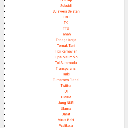
Startup
Subsidi
Sulawesi Selatan
TBC
TKI
TTU
Tanah
Tenaga Kerja
Ternak Tani
Tito Karnavian
Tjhajo Kumolo
Tol Suramadu
Transparansi
Turki
Turnamen Futsal
Twitter
UI
UMKM
Uang NKRI
Ulama
Umat
Virus Babi
Walikota