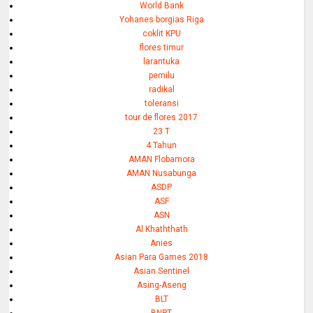
World Bank
Yohanes borgias Riga
coklit KPU
flores timur
larantuka
pemilu
radikal
toleransi
tour de flores 2017
23 T
4 Tahun
AMAN Flobamora
AMAN Nusabunga
ASDP
ASF
ASN
Al Khaththath
Anies
Asian Para Games 2018
Asian Sentinel
Asing-Aseng
BLT