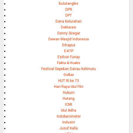
Bulutangkis
DPR
DPT
Dana Kelurahan
Deklarasi
Denny Siregar
Dewan Masjid Indonesia
Dihapus
E-KTP
Esthon Funay
Fakta & Hoaks
Festival Sepekan Danau Kelimutu
Golkar
HUT RI ke 73
Hari Raya Idul Fitri
Hukum
Hutang
ICMI
Idul Adha
Indobarometer
Industri
Jusuf Kalla