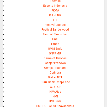
Esemka
Esports Indonesia
FKMA
FKUB ENDE
FPI
Festival Literasi
Festival Sandelwood
Festival Tenun Ikat
Final
Fitnah
GMNI Ende
GNPF MUI
Game of Thrones
Ganjar Pranowo
Gempa. Tsunami
Gerindra
Golkar NTT
Guru Tidak Tetap Ende
Gus Dur
HIV/Aids
HMI
HMI Ende
HUT HUT ke-73 Bhayangkara