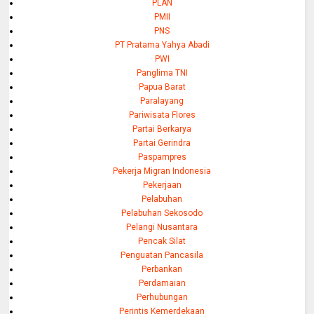
PLAN
PMII
PNS
PT Pratama Yahya Abadi
PWI
Panglima TNI
Papua Barat
Paralayang
Pariwisata Flores
Partai Berkarya
Partai Gerindra
Paspampres
Pekerja Migran Indonesia
Pekerjaan
Pelabuhan
Pelabuhan Sekosodo
Pelangi Nusantara
Pencak Silat
Penguatan Pancasila
Perbankan
Perdamaian
Perhubungan
Perintis Kemerdekaan