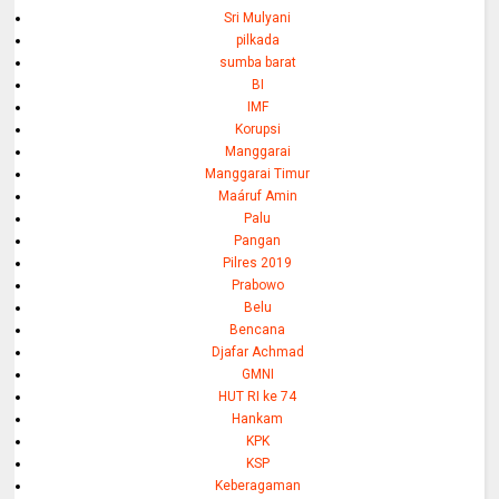
Sri Mulyani
pilkada
sumba barat
BI
IMF
Korupsi
Manggarai
Manggarai Timur
Maáruf Amin
Palu
Pangan
Pilres 2019
Prabowo
Belu
Bencana
Djafar Achmad
GMNI
HUT RI ke 74
Hankam
KPK
KSP
Keberagaman