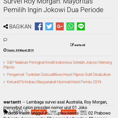
Survei Roy Morgan: Mayoritas
Pemilih Ingin Jokowi Dua Periode
BAGIKAN:
warta ntt
Senin, 04 Maret 2019
S&P Naikkan Peringkat Kredit Indonesia Setelah Jokowi Menang
Pilpres
Pengamat: Tuntutan Diskualifikasi Hasil Pilpres Sulit Dikabulkan
Ketua KPU Imbau Masyarakat Hormati Hasil Pemilu 2019
wartantt
-- Lembaga survei asal Australia, Roy Morgan,
menyebut calon presiden nomor urut 01 Joko
LABELS:
Headline
Nasional
1494
1880
Widodo masih unggul atas capres nomor urut 02 Prabowo