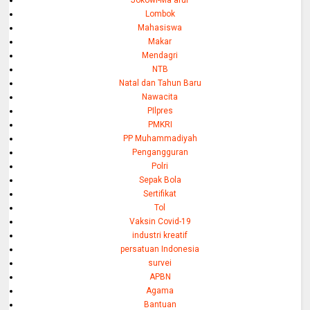
Jokowi-Ma'aruf
Lombok
Mahasiswa
Makar
Mendagri
NTB
Natal dan Tahun Baru
Nawacita
PIlpres
PMKRI
PP Muhammadiyah
Pengangguran
Polri
Sepak Bola
Sertifikat
Tol
Vaksin Covid-19
industri kreatif
persatuan Indonesia
survei
APBN
Agama
Bantuan