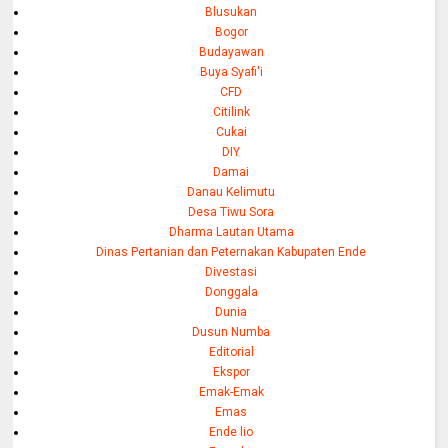
Blusukan
Bogor
Budayawan
Buya Syafi'i
CFD
Citilink
Cukai
DIY
Damai
Danau Kelimutu
Desa Tiwu Sora
Dharma Lautan Utama
Dinas Pertanian dan Peternakan Kabupaten Ende
Divestasi
Donggala
Dunia
Dusun Numba
Editorial
Ekspor
Emak-Emak
Emas
Ende lio