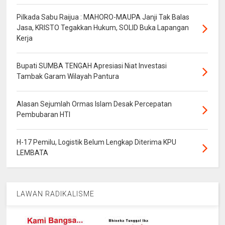
angka 31 persen. Yang belum menentukan pilihan sebesar
14,2 persen.
Pilkada Sabu Raijua : MAHORO-MAUPA Janji Tak Balas
Selain itu, survei Charta Politika Indonesia periode 22
Jasa, KRISTO Tegakkan Hukum, SOLID Buka Lapangan
Desember 2018 hingga 2 Januari 2019 menyebut bahwa
Kerja
elektabilitas Jokowi-Ma'ruf meraih suara 53,2 persen,
sementara Prabowo-Sandiaga memperoleh 34,1 persen.
Sementara, yang belum memutuskan atau tidak menjawab
Bupati SUMBA TENGAH Apresiasi Niat Investasi
mencapai 12,7 persen.
Tambak Garam Wilayah Pantura
Alasan Sejumlah Ormas Islam Desak Percepatan
Pembubaran HTI
H-17 Pemilu, Logistik Belum Lengkap Diterima KPU
LEMBATA
LAWAN RADIKALISME