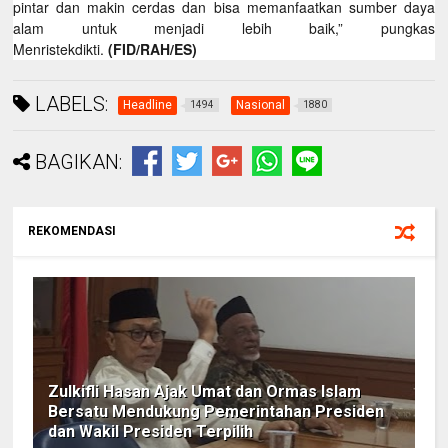
pintar dan makin cerdas dan bisa memanfaatkan sumber daya
alam untuk menjadi lebih baik,” pungkas
Menristekdikti.
(FID/RAH/ES)
LABELS:
Headline
Nasional
1494
1880
BAGIKAN:
REKOMENDASI
Zulkifli Hasan Ajak Umat dan Ormas Islam
Bersatu Mendukung Pemerintahan Presiden
dan Wakil Presiden Terpilih