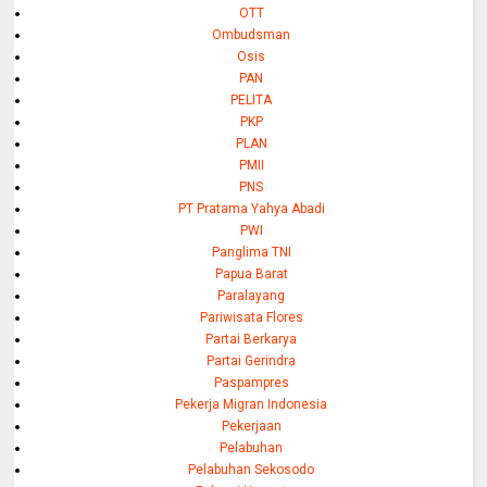
OTT
Ombudsman
Osis
PAN
PELITA
PKP
PLAN
PMII
PNS
PT Pratama Yahya Abadi
PWI
Panglima TNI
Papua Barat
Paralayang
Pariwisata Flores
Partai Berkarya
Partai Gerindra
Paspampres
Pekerja Migran Indonesia
Pekerjaan
Pelabuhan
Pelabuhan Sekosodo