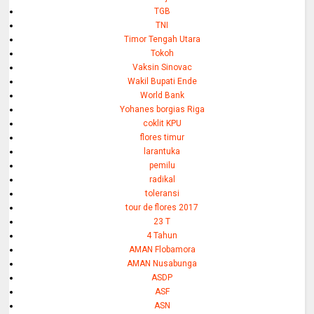
TGB
TNI
Timor Tengah Utara
Tokoh
Vaksin Sinovac
Wakil Bupati Ende
World Bank
Yohanes borgias Riga
coklit KPU
flores timur
larantuka
pemilu
radikal
toleransi
tour de flores 2017
23 T
4 Tahun
AMAN Flobamora
AMAN Nusabunga
ASDP
ASF
ASN