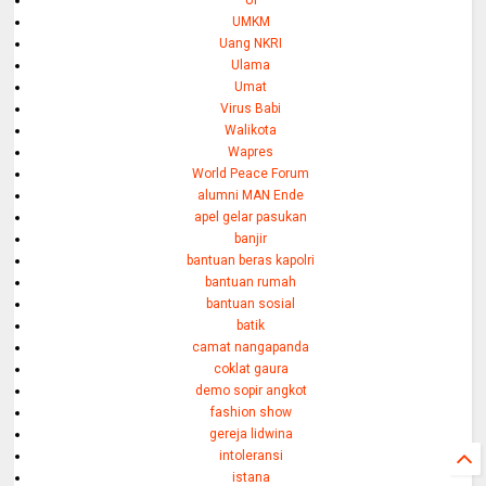
UMKM
Uang NKRI
Ulama
Umat
Virus Babi
Walikota
Wapres
World Peace Forum
alumni MAN Ende
apel gelar pasukan
banjir
bantuan beras kapolri
bantuan rumah
bantuan sosial
batik
camat nangapanda
coklat gaura
demo sopir angkot
fashion show
gereja lidwina
intoleransi
istana