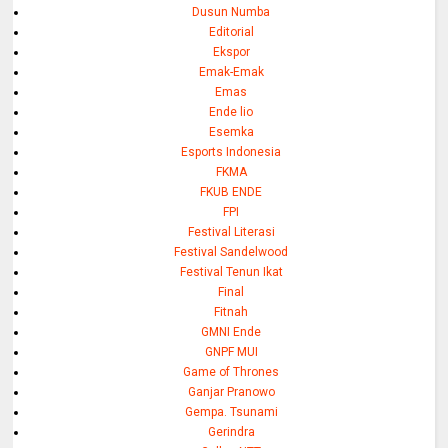
Dusun Numba
Editorial
Ekspor
Emak-Emak
Emas
Ende lio
Esemka
Esports Indonesia
FKMA
FKUB ENDE
FPI
Festival Literasi
Festival Sandelwood
Festival Tenun Ikat
Final
Fitnah
GMNI Ende
GNPF MUI
Game of Thrones
Ganjar Pranowo
Gempa. Tsunami
Gerindra