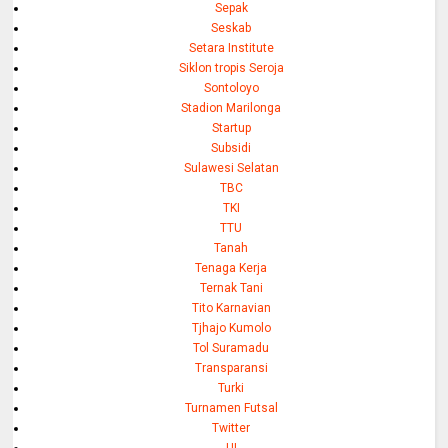
Sepak
Seskab
Setara Institute
Siklon tropis Seroja
Sontoloyo
Stadion Marilonga
Startup
Subsidi
Sulawesi Selatan
TBC
TKI
TTU
Tanah
Tenaga Kerja
Ternak Tani
Tito Karnavian
Tjhajo Kumolo
Tol Suramadu
Transparansi
Turki
Turnamen Futsal
Twitter
UI