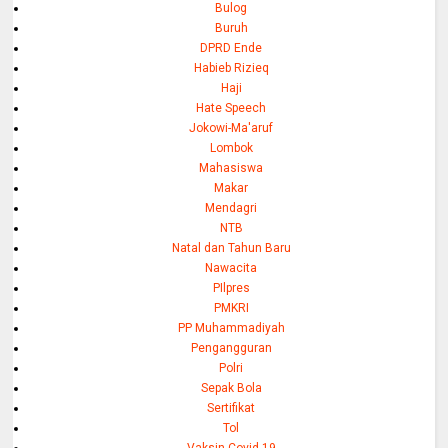
Bulog
Buruh
DPRD Ende
Habieb Rizieq
Haji
Hate Speech
Jokowi-Ma'aruf
Lombok
Mahasiswa
Makar
Mendagri
NTB
Natal dan Tahun Baru
Nawacita
PIlpres
PMKRI
PP Muhammadiyah
Pengangguran
Polri
Sepak Bola
Sertifikat
Tol
Vaksin Covid-19