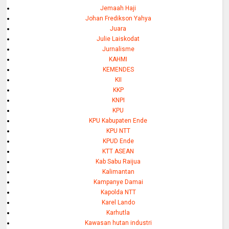
Jemaah Haji
Johan Fredikson Yahya
Juara
Julie Laiskodat
Jurnalisme
KAHMI
KEMENDES
KII
KKP
KNPI
KPU
KPU Kabupaten Ende
KPU NTT
KPUD Ende
KTT ASEAN
Kab Sabu Raijua
Kalimantan
Kampanye Damai
Kapolda NTT
Karel Lando
Karhutla
Kawasan hutan industri