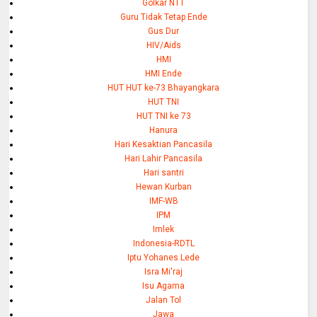
Golkar NTT
Guru Tidak Tetap Ende
Gus Dur
HIV/Aids
HMI
HMI Ende
HUT HUT ke-73 Bhayangkara
HUT TNI
HUT TNI ke 73
Hanura
Hari Kesaktian Pancasila
Hari Lahir Pancasila
Hari santri
Hewan Kurban
IMF-WB
IPM
Imlek
Indonesia-RDTL
Iptu Yohanes Lede
Isra Mi'raj
Isu Agama
Jalan Tol
Jawa