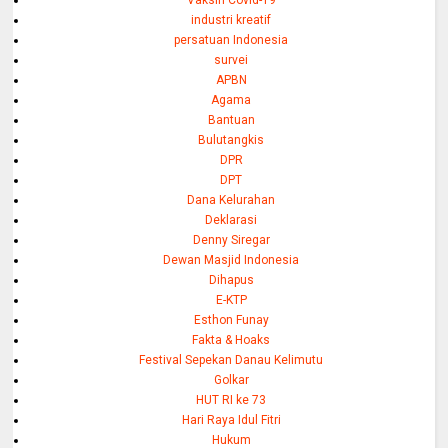
industri kreatif
persatuan Indonesia
survei
APBN
Agama
Bantuan
Bulutangkis
DPR
DPT
Dana Kelurahan
Deklarasi
Denny Siregar
Dewan Masjid Indonesia
Dihapus
E-KTP
Esthon Funay
Fakta & Hoaks
Festival Sepekan Danau Kelimutu
Golkar
HUT RI ke 73
Hari Raya Idul Fitri
Hukum