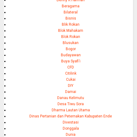
Beragama
Bilateral
Bisnis
Blik Rokan
Blok Mahakam
Blok Rokan
Blusukan
Bogor
Budayawan
Buya Syafi'i
CFD
Citilink
Cukai
DIY
Damai
Danau Kelimutu
Desa Tiwu Sora
Dharma Lautan Utama
Dinas Pertanian dan Peternakan Kabupaten Ende
Divestasi
Donggala
Dunia