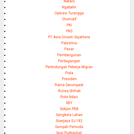
Nataru
Ngabalin
Operasi Turangga
Otomotif
PKI
PKS
PT Asia Dinasti Sejahtera
Palestina
Pasar
Pembangunan
Perdagangan
Perlindungan Pekerja Migran
Piala
Presiden
Ratna Sarumpaet
Rizieq Shihab
Rote Ndao
SBY
Sekjen PBB
Sengketa Lahan
Sriwijaya SJ-182
Sumpah Pemuda
Susi Pudjiastuti