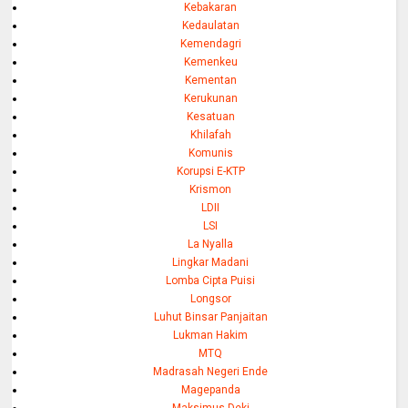
Kebakaran
Kedaulatan
Kemendagri
Kemenkeu
Kementan
Kerukunan
Kesatuan
Khilafah
Komunis
Korupsi E-KTP
Krismon
LDII
LSI
La Nyalla
Lingkar Madani
Lomba Cipta Puisi
Longsor
Luhut Binsar Panjaitan
Lukman Hakim
MTQ
Madrasah Negeri Ende
Magepanda
Maksimus Deki