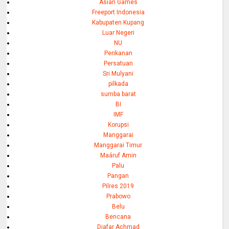
Asian Games
Freeport Indonesia
Kabupaten Kupang
Luar Negeri
NU
Perikanan
Persatuan
Sri Mulyani
pilkada
sumba barat
BI
IMF
Korupsi
Manggarai
Manggarai Timur
Maáruf Amin
Palu
Pangan
Pilres 2019
Prabowo
Belu
Bencana
Djafar Achmad