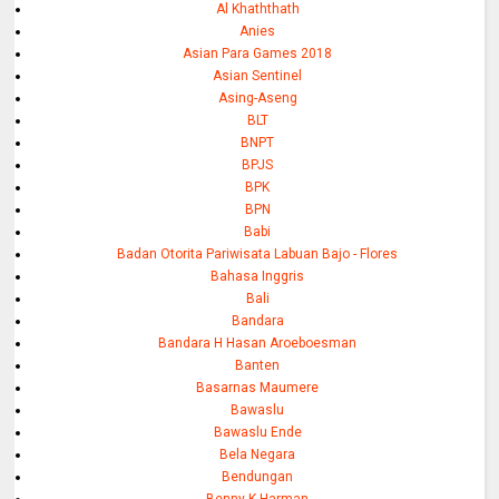
Al Khaththath
Anies
Asian Para Games 2018
Asian Sentinel
Asing-Aseng
BLT
BNPT
BPJS
BPK
BPN
Babi
Badan Otorita Pariwisata Labuan Bajo - Flores
Bahasa Inggris
Bali
Bandara
Bandara H Hasan Aroeboesman
Banten
Basarnas Maumere
Bawaslu
Bawaslu Ende
Bela Negara
Bendungan
Benny K Harman