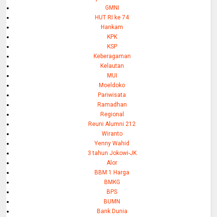
GMNI
HUT RI ke 74
Hankam
KPK
KSP
Keberagaman
Kelautan
MUI
Moeldoko
Pariwisata
Ramadhan
Regional
Reuni Alumni 212
Wiranto
Yenny Wahid
3 tahun Jokowi-JK
Alor
BBM 1 Harga
BMKG
BPS
BUMN
Bank Dunia