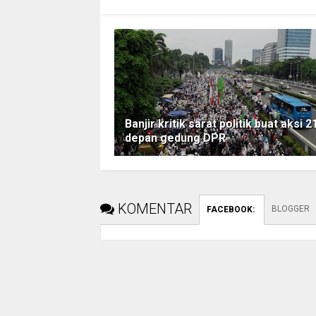
Banjir kritik sarat politik buat aksi 2
depan gedung DPR
KOMENTAR
BLOGGER
FACEBOOK
: