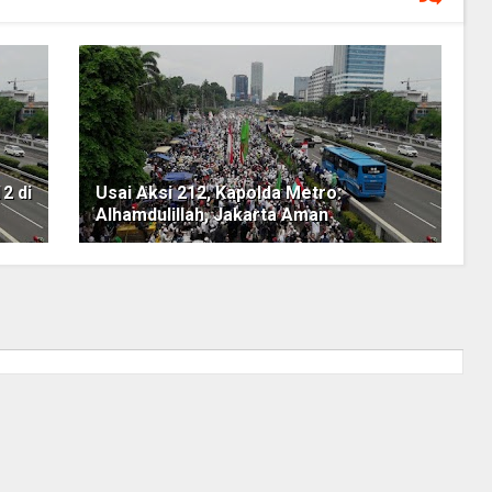
12 di
Usai Aksi 212, Kapolda Metro:
Alhamdulillah, Jakarta Aman