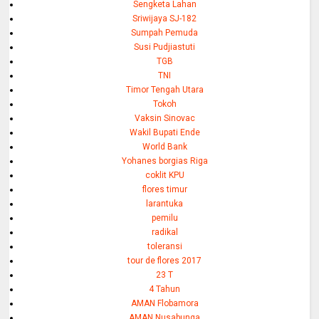
Sengketa Lahan
Sriwijaya SJ-182
Sumpah Pemuda
Susi Pudjiastuti
TGB
TNI
Timor Tengah Utara
Tokoh
Vaksin Sinovac
Wakil Bupati Ende
World Bank
Yohanes borgias Riga
coklit KPU
flores timur
larantuka
pemilu
radikal
toleransi
tour de flores 2017
23 T
4 Tahun
AMAN Flobamora
AMAN Nusabunga