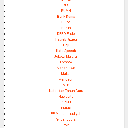
BPS
BUMN
Bank Dunia
Bulog
Buruh
DPRD Ende
Habieb Rizieq
Haji
Hate Speech
Jokowi-Ma'aruf
Lombok
Mahasiswa
Makar
Mendagri
NTB
Natal dan Tahun Baru
Nawacita
PIlpres
PMKRI
PP Muhammadiyah
Pengangguran
Polri