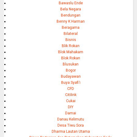
Bawaslu Ende
Bela Negara
Bendungan
Benny K Harman
Beragama
Bilateral
Bisnis
Blik Rokan
Blok Mahakam
Blok Rokan
Blusukan
Bogor
Budayawan
Buya Syafi'i
CFD
Citilink
Cukai
DIY
Damai
Danau Kelimutu
Desa Tiwu Sora
Dharma Lautan Utama