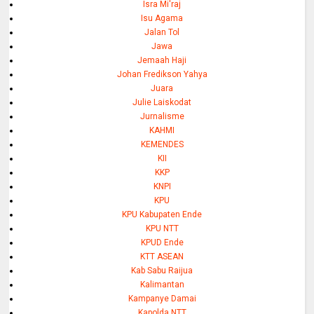
Isra Mi'raj
Isu Agama
Jalan Tol
Jawa
Jemaah Haji
Johan Fredikson Yahya
Juara
Julie Laiskodat
Jurnalisme
KAHMI
KEMENDES
KII
KKP
KNPI
KPU
KPU Kabupaten Ende
KPU NTT
KPUD Ende
KTT ASEAN
Kab Sabu Raijua
Kalimantan
Kampanye Damai
Kapolda NTT