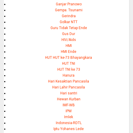
Ganjar Pranowo
Gempa. Tsunami
Gerindra
Golkar NTT
Guru Tidak Tetap Ende
Gus Dur
HIV/Aids
HMI
HMI Ende
HUT HUT ke-73 Bhayangkara
HUT TNI
HUT TNI ke 73
Hanura
Hari Kesaktian Pancasila
Hari Lahir Pancasila
Hari santri
Hewan Kurban
IMF-WB
IPM
Imlek
Indonesia-RDTL
Iptu Yohanes Lede