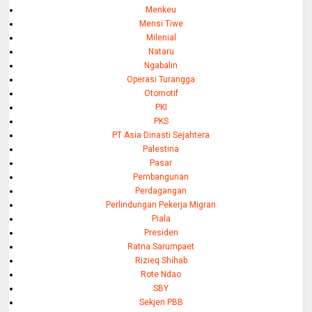
Menkeu
Mensi Tiwe
Milenial
Nataru
Ngabalin
Operasi Turangga
Otomotif
PKI
PKS
PT Asia Dinasti Sejahtera
Palestina
Pasar
Pembangunan
Perdagangan
Perlindungan Pekerja Migran
Piala
Presiden
Ratna Sarumpaet
Rizieq Shihab
Rote Ndao
SBY
Sekjen PBB