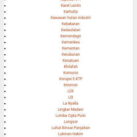
Karel Lando
Karhutla
Kawasan hutan industri
Kebakaran
Kedaulatan
Kemendagri
Kemenkeu
Kementan
Kerukunan
Kesatuan
Khilafah
Komunis
Korupsi E-KTP
Krismon
LDII
LSI
La Nyalla
Lingkar Madani
Lomba Cipta Puisi
Longsor
Luhut Binsar Panjaitan
Lukman Hakim