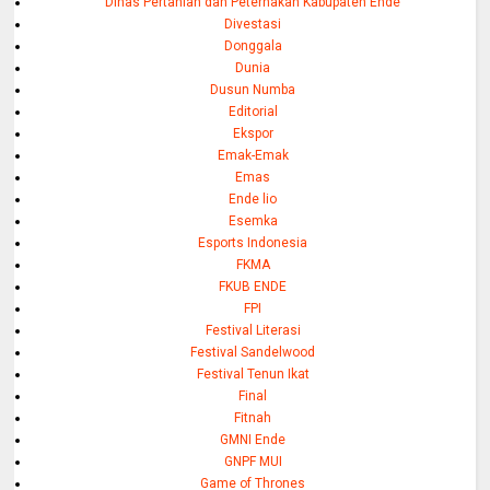
Dinas Pertanian dan Peternakan Kabupaten Ende
Divestasi
Donggala
Dunia
Dusun Numba
Editorial
Ekspor
Emak-Emak
Emas
Ende lio
Esemka
Esports Indonesia
FKMA
FKUB ENDE
FPI
Festival Literasi
Festival Sandelwood
Festival Tenun Ikat
Final
Fitnah
GMNI Ende
GNPF MUI
Game of Thrones