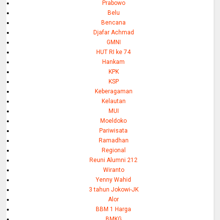
Prabowo
Belu
Bencana
Djafar Achmad
GMNI
HUT RI ke 74
Hankam
KPK
KSP
Keberagaman
Kelautan
MUI
Moeldoko
Pariwisata
Ramadhan
Regional
Reuni Alumni 212
Wiranto
Yenny Wahid
3 tahun Jokowi-JK
Alor
BBM 1 Harga
BMKG