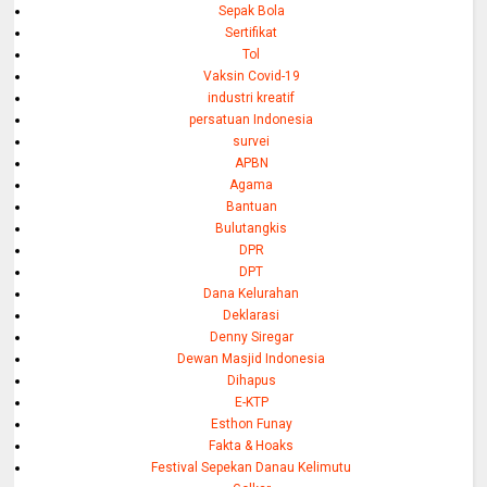
Sepak Bola
Sertifikat
Tol
Vaksin Covid-19
industri kreatif
persatuan Indonesia
survei
APBN
Agama
Bantuan
Bulutangkis
DPR
DPT
Dana Kelurahan
Deklarasi
Denny Siregar
Dewan Masjid Indonesia
Dihapus
E-KTP
Esthon Funay
Fakta & Hoaks
Festival Sepekan Danau Kelimutu