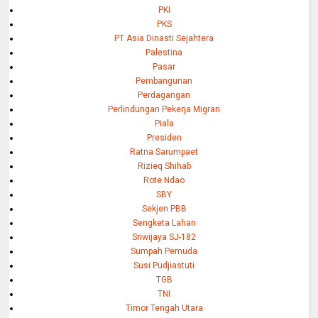
PKI
PKS
PT Asia Dinasti Sejahtera
Palestina
Pasar
Pembangunan
Perdagangan
Perlindungan Pekerja Migran
Piala
Presiden
Ratna Sarumpaet
Rizieq Shihab
Rote Ndao
SBY
Sekjen PBB
Sengketa Lahan
Sriwijaya SJ-182
Sumpah Pemuda
Susi Pudjiastuti
TGB
TNI
Timor Tengah Utara