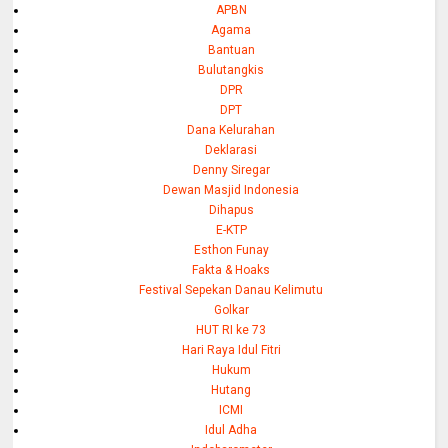
APBN
Agama
Bantuan
Bulutangkis
DPR
DPT
Dana Kelurahan
Deklarasi
Denny Siregar
Dewan Masjid Indonesia
Dihapus
E-KTP
Esthon Funay
Fakta & Hoaks
Festival Sepekan Danau Kelimutu
Golkar
HUT RI ke 73
Hari Raya Idul Fitri
Hukum
Hutang
ICMI
Idul Adha