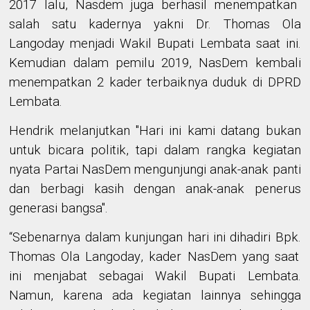
2017 lalu
,
Nasdem juga
berhasil menempatkan
salah satu kadernya
yakni Dr.
Thomas Ola
Langoda
y
menjadi Wakil Bupati Lembata saat ini.
Kemudian
dalam
pemilu 2019, NasDem kembali
menempatkan
2
kader
terbaik
nya duduk di DPRD
Lembata.
Hendrik melanjutkan
"Hari ini kami datang bukan
untuk bicara politik,
tapi dalam rangka kegiatan
nyata Partai NasDem mengunjungi anak-anak panti
dan berbagi kasih dengan anak-anak penerus
generasi bangsa".
“
Sebenarnya dalam kunjungan
hari ini
dihadiri Bpk.
Thomas Ola Langoda
y
, kader NasDem yang saat
ini
menjabat
sebagai Wakil Bupati Lembata.
Namun, karena ada
kegiatan lainnya
sehingga