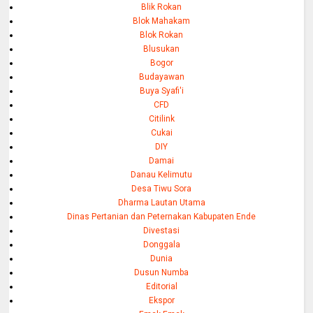
Blik Rokan
Blok Mahakam
Blok Rokan
Blusukan
Bogor
Budayawan
Buya Syafi'i
CFD
Citilink
Cukai
DIY
Damai
Danau Kelimutu
Desa Tiwu Sora
Dharma Lautan Utama
Dinas Pertanian dan Peternakan Kabupaten Ende
Divestasi
Donggala
Dunia
Dusun Numba
Editorial
Ekspor