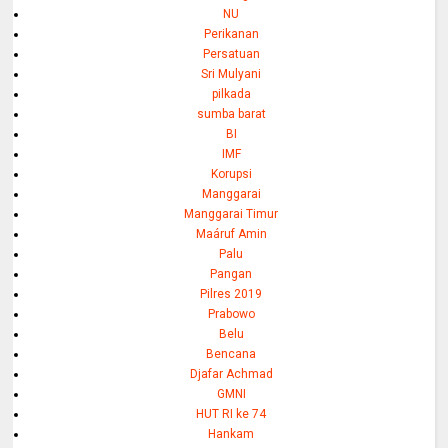
NU
Perikanan
Persatuan
Sri Mulyani
pilkada
sumba barat
BI
IMF
Korupsi
Manggarai
Manggarai Timur
Maáruf Amin
Palu
Pangan
Pilres 2019
Prabowo
Belu
Bencana
Djafar Achmad
GMNI
HUT RI ke 74
Hankam