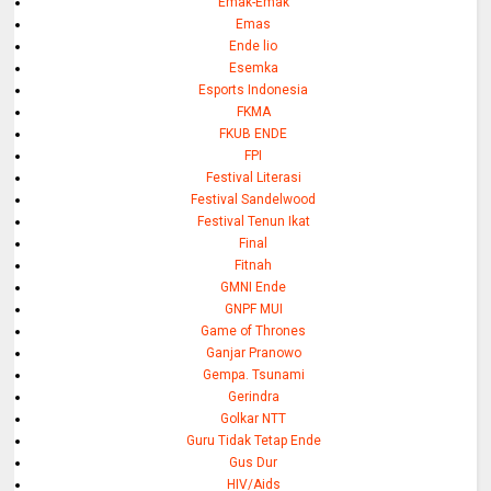
Emak-Emak
Emas
Ende lio
Esemka
Esports Indonesia
FKMA
FKUB ENDE
FPI
Festival Literasi
Festival Sandelwood
Festival Tenun Ikat
Final
Fitnah
GMNI Ende
GNPF MUI
Game of Thrones
Ganjar Pranowo
Gempa. Tsunami
Gerindra
Golkar NTT
Guru Tidak Tetap Ende
Gus Dur
HIV/Aids