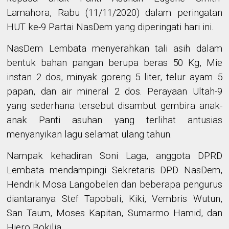
Lamahora,
Rabu (11/11/2020) dalam
peringatan
HUT ke-9 Partai NasDem yang diperingati
hari ini.
NasDem Lembata menyerahkan tali asih
dalam
bentuk
bahan pangan berupa
beras 50 Kg, Mie
instan
2
dos
, minyak goreng
5
liter, telur ayam
5
papan
, dan air mineral
2
dos
. Perayaan Ultah-9
yang sederhana tersebut disambut gembira anak-
anak Panti asuhan yang terlihat antusias
menyanyikan lagu selamat ulang tahun.
Nampak kehadiran Soni Laga, anggota DPRD
Lembata mendampingi
Sekretaris DPD NasDem,
Hendrik Mosa Langobelen dan beberapa pengurus
diantaranya
Stef Tapobali, Kiki, Vembris Wutun,
Sa
n
Taum, Moses Kapitan, Sumarmo Hamid, dan
Hiero Bokilia.