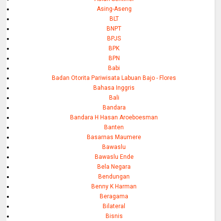
Asing-Aseng
BLT
BNPT
BPJS
BPK
BPN
Babi
Badan Otorita Pariwisata Labuan Bajo - Flores
Bahasa Inggris
Bali
Bandara
Bandara H Hasan Aroeboesman
Banten
Basarnas Maumere
Bawaslu
Bawaslu Ende
Bela Negara
Bendungan
Benny K Harman
Beragama
Bilateral
Bisnis