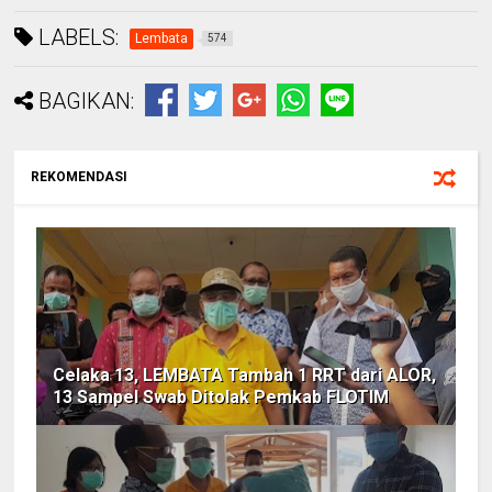
LABELS:
Lembata
574
BAGIKAN:
REKOMENDASI
Celaka 13, LEMBATA Tambah 1 RRT dari ALOR,
13 Sampel Swab Ditolak Pemkab FLOTIM