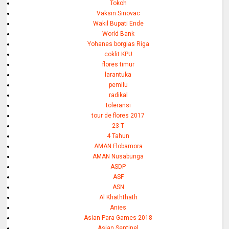
Tokoh
Vaksin Sinovac
Wakil Bupati Ende
World Bank
Yohanes borgias Riga
coklit KPU
flores timur
larantuka
pemilu
radikal
toleransi
tour de flores 2017
23 T
4 Tahun
AMAN Flobamora
AMAN Nusabunga
ASDP
ASF
ASN
Al Khaththath
Anies
Asian Para Games 2018
Asian Sentinel