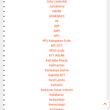
Julie Laiskodat
Jurnalisme
KAHMI
KEMENDES
KII
KKP
KNPI
KPU
KPU Kabupaten Ende
KPU NTT
KPUD Ende
KTT ASEAN
Kab Sabu Raijua
Kalimantan
Kampanye Damai
Kapolda NTT
Karel Lando
Karhutla
Kawasan hutan industri
Kebakaran
Kedaulatan
Kemendagri
Kemenkeu