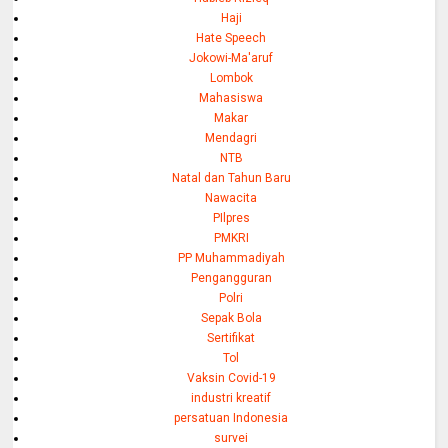
Haji
Hate Speech
Jokowi-Ma'aruf
Lombok
Mahasiswa
Makar
Mendagri
NTB
Natal dan Tahun Baru
Nawacita
PIlpres
PMKRI
PP Muhammadiyah
Pengangguran
Polri
Sepak Bola
Sertifikat
Tol
Vaksin Covid-19
industri kreatif
persatuan Indonesia
survei