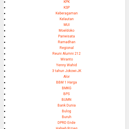
KPK
KSP
Keberagaman
Kelautan
MUI
Moeldoko
Pariwisata
Ramadhan
Regional
Reuni Alumni 212
Wiranto
Yenny Wahid
3 tahun Jokowi-JK
Alor
BBM 1 Harga
BMKG
BPS
BUMN
Bank Dunia
Bulog
Buruh
DPRD Ende
Habieb Rizieq