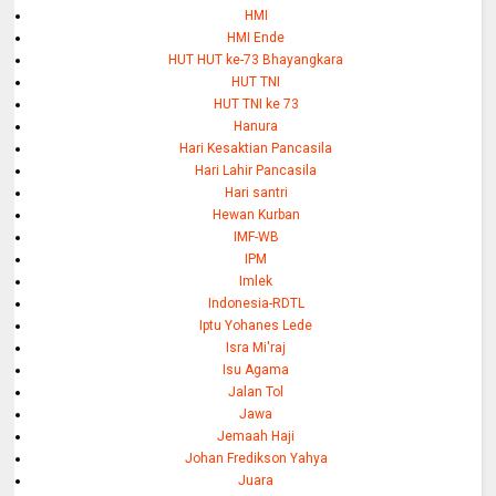
HMI
HMI Ende
HUT HUT ke-73 Bhayangkara
HUT TNI
HUT TNI ke 73
Hanura
Hari Kesaktian Pancasila
Hari Lahir Pancasila
Hari santri
Hewan Kurban
IMF-WB
IPM
Imlek
Indonesia-RDTL
Iptu Yohanes Lede
Isra Mi'raj
Isu Agama
Jalan Tol
Jawa
Jemaah Haji
Johan Fredikson Yahya
Juara