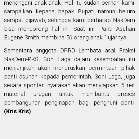
menangani anak-anak. Hal itu sudah
pernah kami
sampaikan
kepada
bapak
Bupati namun belum
sempat dijawab
, sehingga kami berharap
NasDem
bisa
mendorong hal ini
. Saat ini, Panti Asuhan
Eugene Smith membina 56 orang anak
” ujarnya
.
Sementara anggota DPRD Lembata
asal
Fraksi
NasDem-PKS
,
Soni Laga
dalam
kesempatan itu
menjanjikan akan meneruskan permintaan
pihak
panti
asuhan
kepada pemerintah.
Soni Laga
,
juga
secara spontan
nyatakan akan menyiapkan
5
reit
material uru
g
an untuk
membantu proses
pembangunan
penginapan
bagi
penghuni panti.
(Kris Kris)