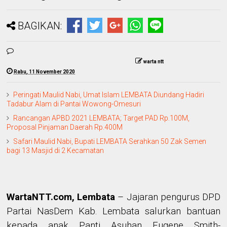
BAGIKAN:
warta ntt
Rabu, 11 November 2020
Peringati Maulid Nabi, Umat Islam LEMBATA Diundang Hadiri
Tadabur Alam di Pantai Wowong-Omesuri
Rancangan APBD 2021 LEMBATA; Target PAD Rp.100M,
Proposal Pinjaman Daerah Rp.400M
Safari Maulid Nabi, Bupati LEMBATA Serahkan 50 Zak Semen
bagi 13 Masjid di 2 Kecamatan
WartaNTT.com, Lembata
–
Jajaran pengurus DPD
Partai NasDem
Kab.
Lembata
salurkan bantuan
kepada
anak
Panti Asuhan Eugene Smith
-