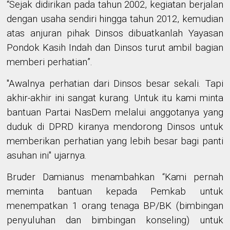
“
Sejak
didirikan
pada
tahun
2002
, kegiatan
berjalan
dengan usaha sendiri hingga
tahun
2012,
kemudian
atas anjuran
pihak
Dinsos dibuatkan
lah
Yayasan
Pondok Kasih Indah
dan
Dinsos
turut ambil bagian
memberi perhatian
”
.
"Awalnya perhatian dari Dinsos besar sekali. Tapi
akhir
-
akhir ini sangat kurang.
Untuk itu
kami minta
bantuan
Partai
NasDem
melalui anggotanya yang
duduk di DPRD kiranya
mendorong
Dinsos untuk
memberikan
perhatian yang lebih besar
bagi
panti
asuhan ini
"
ujarnya.
Bruder Damianus menambahkan “Kami
pernah
me
minta
bantuan
kepada
Pemkab
untuk
menempatkan
1
orang tenaga BP/BK (bimbingan
penyuluhan dan bimbingan konseling)
untuk