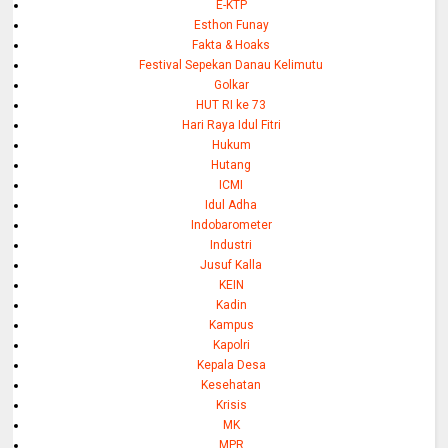
E-KTP
Esthon Funay
Fakta & Hoaks
Festival Sepekan Danau Kelimutu
Golkar
HUT RI ke 73
Hari Raya Idul Fitri
Hukum
Hutang
ICMI
Idul Adha
Indobarometer
Industri
Jusuf Kalla
KEIN
Kadin
Kampus
Kapolri
Kepala Desa
Kesehatan
Krisis
MK
MPR