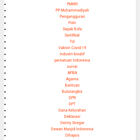
PMKRI
PP Muhammadiyah
Pengangguran
Polri
Sepak Bola
Sertifikat
Tol
Vaksin Covid-19
industri kreatif
persatuan Indonesia
survei
APBN
Agama
Bantuan
Bulutangkis
DPR
DPT
Dana Kelurahan
Deklarasi
Denny Siregar
Dewan Masjid Indonesia
Dihapus