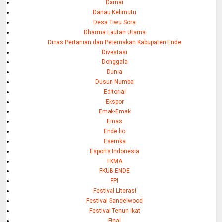
Damai
Danau Kelimutu
Desa Tiwu Sora
Dharma Lautan Utama
Dinas Pertanian dan Peternakan Kabupaten Ende
Divestasi
Donggala
Dunia
Dusun Numba
Editorial
Ekspor
Emak-Emak
Emas
Ende lio
Esemka
Esports Indonesia
FKMA
FKUB ENDE
FPI
Festival Literasi
Festival Sandelwood
Festival Tenun Ikat
Final