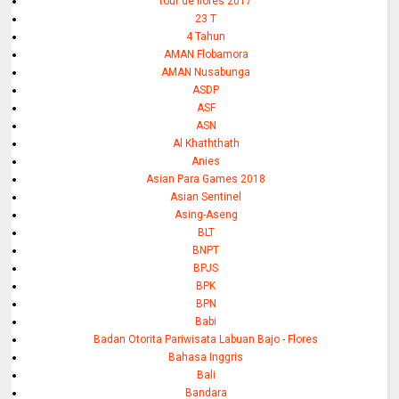
tour de flores 2017
23 T
4 Tahun
AMAN Flobamora
AMAN Nusabunga
ASDP
ASF
ASN
Al Khaththath
Anies
Asian Para Games 2018
Asian Sentinel
Asing-Aseng
BLT
BNPT
BPJS
BPK
BPN
Babi
Badan Otorita Pariwisata Labuan Bajo - Flores
Bahasa Inggris
Bali
Bandara