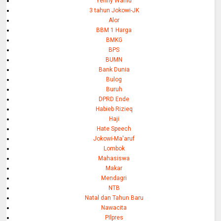
Yenny Wahid
3 tahun Jokowi-JK
Alor
BBM 1 Harga
BMKG
BPS
BUMN
Bank Dunia
Bulog
Buruh
DPRD Ende
Habieb Rizieq
Haji
Hate Speech
Jokowi-Ma'aruf
Lombok
Mahasiswa
Makar
Mendagri
NTB
Natal dan Tahun Baru
Nawacita
PIlpres