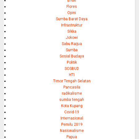
Ende
Flores
Opini
Sumba Barat Daya
Infrastruktur
Sikka
Jokowi
Sabu Raijua
Sumba
Sosial Budaya
Politik
SOSBUD
HTI
Timor Tengah Selatan
Pancasila
radikalisme
sumba tengah
Kota Kupang
Covid-19
Internasional
Pemilu 2019
Nasionalisme
Papua