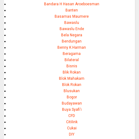
Bandara H Hasan Aroeboesman
Banten
Basarnas Maumere
Bawaslu
Bawaslu Ende
Bela Negara
Bendungan
Benny K Harman
Beragama
Bilateral
Bisnis
Blik Rokan
Blok Mahakam
Blok Rokan
Blusukan
Bogor
Budayawan
Buya Syafi'i
CFD
Citilink
Cukai
DIY