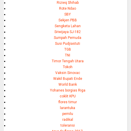
Rizieq Shihab
Rote Ndao
SBY
Sekjen PBB
Sengketa Lahan
Sriwijaya SJ-182
Sumpah Pemuda
Susi Pudjiastuti
TGB
TNI
Timor Tengah Utara
Tokoh
Vaksin Sinovac
Wakil Bupati Ende
World Bank
Yohanes borgias Riga
coklit KPU
flores timur
larantuka
pemilu
radikal
toleransi