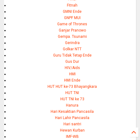
Fitnah
GMNI Ende
GNPF MUI
Game of Thrones
Ganjar Pranowo
Gempa. Tsunami
Gerindra
Golkar NTT
Guru Tidak Tetap Ende
Gus Dur
HIV/Aids
HMI
HMI Ende
HUT HUT ke-73 Bhayangkara
HUT TNI
HUT TNI ke 73
Hanura
Hari Kesaktian Pancasila
Hari Lahir Pancasila
Hari santri
Hewan Kurban
IMF-WB