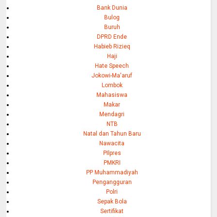
Bank Dunia
Bulog
Buruh
DPRD Ende
Habieb Rizieq
Haji
Hate Speech
Jokowi-Ma'aruf
Lombok
Mahasiswa
Makar
Mendagri
NTB
Natal dan Tahun Baru
Nawacita
PIlpres
PMKRI
PP Muhammadiyah
Pengangguran
Polri
Sepak Bola
Sertifikat