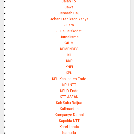
Jalan Tol
Jawa
Jemaah Haji
Johan Fredikson Yahya
Juara
Julie Laiskodat
Jurnalisme
KAHMI
KEMENDES
KII
KKP
KNPI
KPU
KPU Kabupaten Ende
KPU NTT
KPUD Ende
KTT ASEAN
Kab Sabu Raijua
Kalimantan
Kampanye Damai
Kapolda NTT
Karel Lando
Karhutla