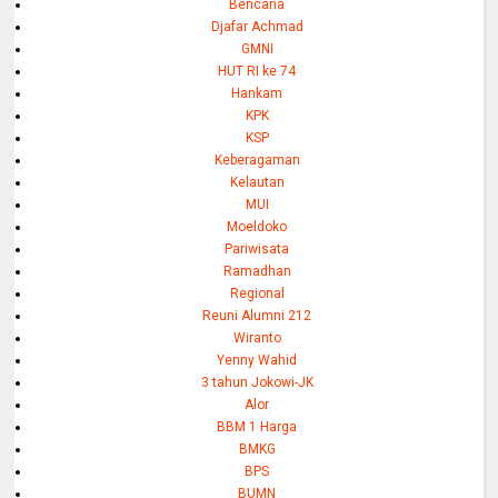
Bencana
Djafar Achmad
GMNI
HUT RI ke 74
Hankam
KPK
KSP
Keberagaman
Kelautan
MUI
Moeldoko
Pariwisata
Ramadhan
Regional
Reuni Alumni 212
Wiranto
Yenny Wahid
3 tahun Jokowi-JK
Alor
BBM 1 Harga
BMKG
BPS
BUMN