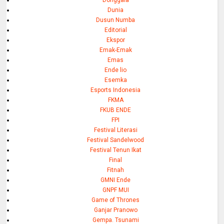
Dunia
Dusun Numba
Editorial
Ekspor
Emak-Emak
Emas
Ende lio
Esemka
Esports Indonesia
FKMA
FKUB ENDE
FPI
Festival Literasi
Festival Sandelwood
Festival Tenun Ikat
Final
Fitnah
GMNI Ende
GNPF MUI
Game of Thrones
Ganjar Pranowo
Gempa. Tsunami