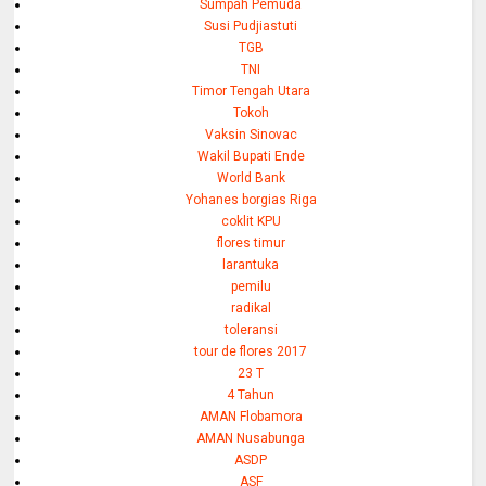
Sumpah Pemuda
Susi Pudjiastuti
TGB
TNI
Timor Tengah Utara
Tokoh
Vaksin Sinovac
Wakil Bupati Ende
World Bank
Yohanes borgias Riga
coklit KPU
flores timur
larantuka
pemilu
radikal
toleransi
tour de flores 2017
23 T
4 Tahun
AMAN Flobamora
AMAN Nusabunga
ASDP
ASF