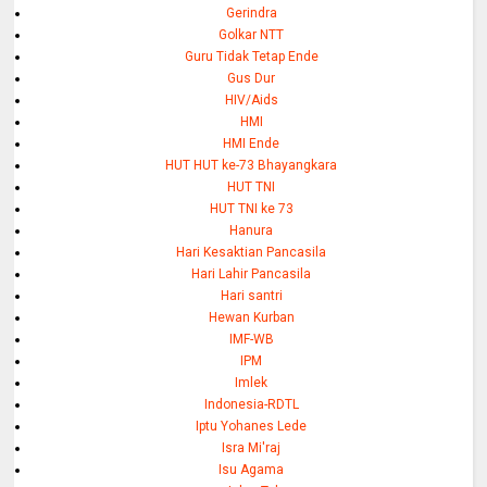
Gerindra
Golkar NTT
Guru Tidak Tetap Ende
Gus Dur
HIV/Aids
HMI
HMI Ende
HUT HUT ke-73 Bhayangkara
HUT TNI
HUT TNI ke 73
Hanura
Hari Kesaktian Pancasila
Hari Lahir Pancasila
Hari santri
Hewan Kurban
IMF-WB
IPM
Imlek
Indonesia-RDTL
Iptu Yohanes Lede
Isra Mi'raj
Isu Agama