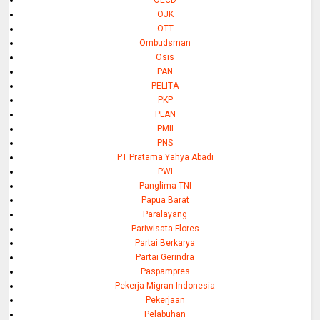
OJK
OTT
Ombudsman
Osis
PAN
PELITA
PKP
PLAN
PMII
PNS
PT Pratama Yahya Abadi
PWI
Panglima TNI
Papua Barat
Paralayang
Pariwisata Flores
Partai Berkarya
Partai Gerindra
Paspampres
Pekerja Migran Indonesia
Pekerjaan
Pelabuhan