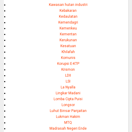
Kawasan hutan industri
Kebakaran
Kedaulatan
Kemendagri
Kemenkeu
Kementan
Kerukunan
Kesatuan
Khilafah
Komunis
Korupsi E-KTP
Krismon
LDII
LSI
La Nyalla
Lingkar Madani
Lomba Cipta Puisi
Longsor
Luhut Binsar Panjaitan
Lukman Hakim
MTQ
Madrasah Negeri Ende