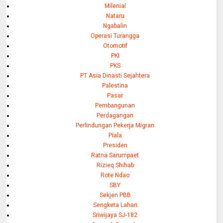
Milenial
Nataru
Ngabalin
Operasi Turangga
Otomotif
PKI
PKS
PT Asia Dinasti Sejahtera
Palestina
Pasar
Pembangunan
Perdagangan
Perlindungan Pekerja Migran
Piala
Presiden
Ratna Sarumpaet
Rizieq Shihab
Rote Ndao
SBY
Sekjen PBB
Sengketa Lahan
Sriwijaya SJ-182