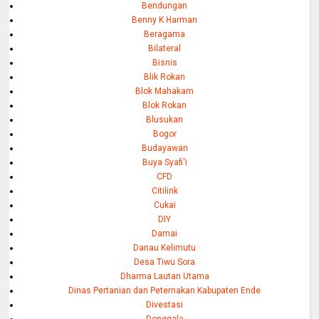
Bendungan
Benny K Harman
Beragama
Bilateral
Bisnis
Blik Rokan
Blok Mahakam
Blok Rokan
Blusukan
Bogor
Budayawan
Buya Syafi'i
CFD
Citilink
Cukai
DIY
Damai
Danau Kelimutu
Desa Tiwu Sora
Dharma Lautan Utama
Dinas Pertanian dan Peternakan Kabupaten Ende
Divestasi
Donggala