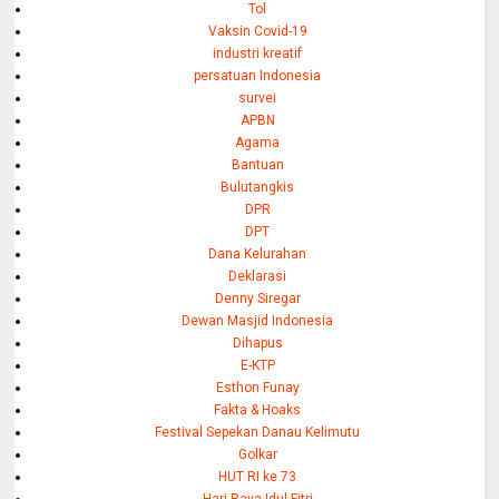
Tol
Vaksin Covid-19
industri kreatif
persatuan Indonesia
survei
APBN
Agama
Bantuan
Bulutangkis
DPR
DPT
Dana Kelurahan
Deklarasi
Denny Siregar
Dewan Masjid Indonesia
Dihapus
E-KTP
Esthon Funay
Fakta & Hoaks
Festival Sepekan Danau Kelimutu
Golkar
HUT RI ke 73
Hari Raya Idul Fitri