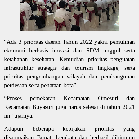
“Ada
3 prioritas daerah Tahun 2022
yakni
pemulihan
ekonomi berbasis inovasi dan SDM unggul serta
ketahanan kesehatan
. Kemudian prioritas p
enguatan
infrastruktur strategis dan tourism lingkage
, serta
prioritas p
engembangan wilayah dan pembangunan
perdesaan serta penataan kota
”.
“
Proses pemekaran Kec
amatan
Omesuri dan
Kec
amatan
Buyasuri
juga
harus selesai di tahun 2021
ini” ujarnya
.
Adapun beberapa kebijakan prioritas yang
disampaikan Bupati Lembata dan berhasil dihimpun