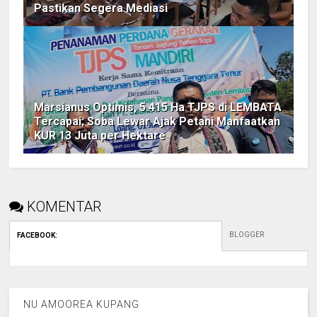
Pastikan Segera Mediasi
Marsianus Optimis, 5.415 Ha TJPS di LEMBATA
Tercapai; Soba Lewar Ajak Petani Manfaatkan
KUR 13 Juta per Hektare
KOMENTAR
BLOGGER
FACEBOOK
:
NU AMOOREA KUPANG