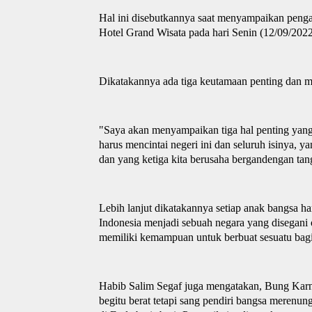
Hal ini disebutkannya saat menyampaikan pengan
H
otel Grand Wisata pada hari Senin (12/09/202
Dikatakannya
ada
tiga keutamaan penting dan m
"Saya akan menyampaikan tiga hal penting yan
harus mencintai neg
e
ri ini dan seluruh isinya, 
dan yang ketiga kita berusaha bergandengan tan
Lebih lanjut dikatakannya setiap anak bangsa 
Indonesia menjadi sebuah negara yang disegani o
memiliki kemampuan untuk berbuat sesuatu bag
Habib Salim Segaf
juga
mengatakan, Bung Karn
begitu berat tetapi sang pendiri bangsa merenu