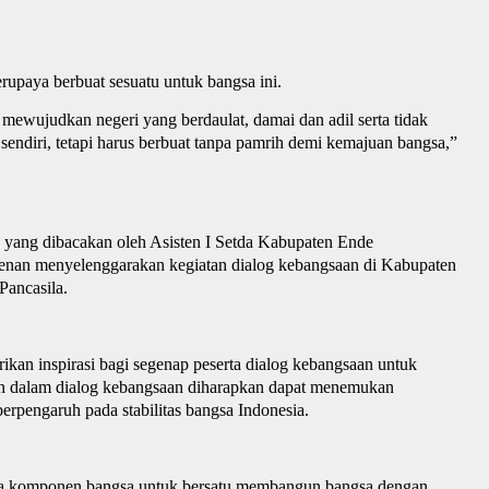
upaya berbuat sesuatu untuk bangsa ini
.
i mewujudkan negeri yang berdaulat, damai dan adil serta tidak
sendiri, tetapi harus berbuat tanpa pamrih demi kemajuan bangsa
,”
 yang dibacakan oleh Asisten I Setda Kabupaten Ende
enan menyelenggarakan kegiatan dialog kebangsaan di Kabupaten
Pancasila.
kan inspirasi bagi segenap peserta dialog
k
ebangsaan untuk
n dalam dialog
k
ebangsaan diharapkan dapat menemukan
erpengaruh pada stabilitas bangsa Indonesia.
ua komponen bangsa untuk bersatu membangun bangsa dengan