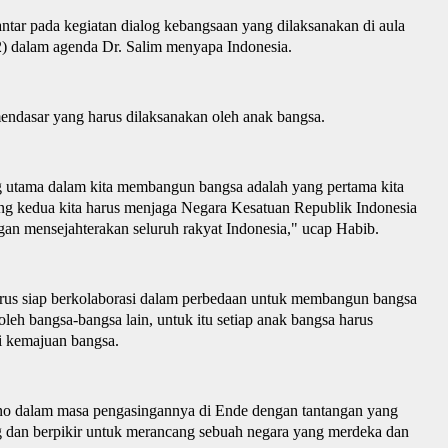
tar pada kegiatan dialog kebangsaan yang dilaksanakan di aula
2) dalam agenda Dr. Salim menyapa Indonesia.
endasar yang harus dilaksanakan oleh anak bangsa
.
g utama dalam kita membangun bangsa adalah yang pertama kita
yang kedua kita harus menjaga
N
egara
K
esatuan Republik Indonesia
gan mensejahterakan seluruh rakyat Indonesia
,
"
u
cap Habib.
harus siap berkolaborasi dalam perbedaan untuk membangun bangsa
leh bangsa-bangsa lain, untuk itu setiap anak bangsa harus
i kemajuan bangsa.
o dalam masa pengasingannya di Ende dengan tantangan yang
ng dan berpikir untuk merancang sebuah
n
egara yang merdeka dan