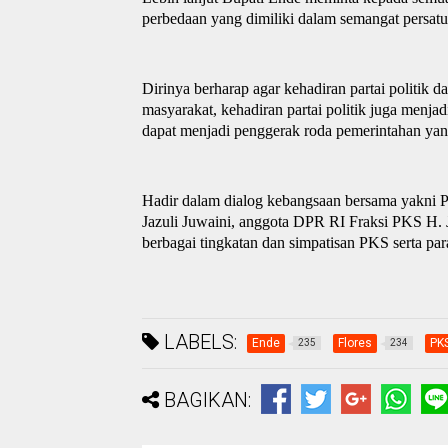
perbedaan yang dimiliki dalam semangat persatu
Dirinya berharap agar kehadiran partai politik 
masyarakat, kehadiran partai politik juga menj
dapat menjadi penggerak roda pemerintahan yan
Hadir dalam dialog
k
ebangsaan bersama
yakni
P
Jazuli Juwaini,
a
nggota DPR RI Fraksi PKS H. 
berbagai tingkatan
dan simpatisan PKS
serta pa
LABELS:
Ende
Flores
PK
235
234
BAGIKAN: