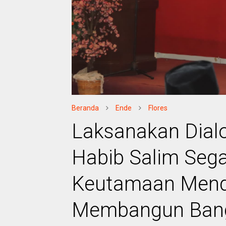
Beranda
Ende
Flores
Laksanakan Dial
Habib Salim Segaf
Keutamaan Mend
Membangun Ban