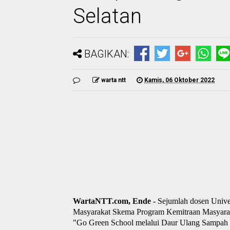
Selatan
BAGIKAN:
warta ntt
Kamis, 06 Oktober 2022
WartaNTT.com, Ende -
Sejumlah d
osen
U
niv
Masyarakat Skema Program Kemitraan Masyara
"Go Green School melalui Daur Ulang Sampah 