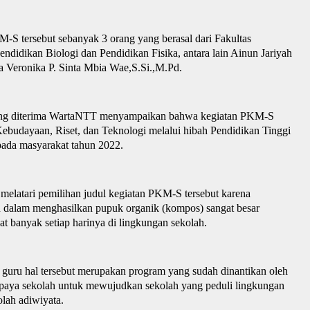
M-S tersebut sebanyak 3 orang
yang berasal
dari Fakultas
didikan Biologi dan Pendidikan Fisika, antara lain Ainun Jariyah
a Veronika P. Sinta Mbia Wae,S.Si.,M.Pd.
ang diterima WartaNTT
menyampaikan bahwa kegiatan PKM-S
Kebudayaan, Riset, dan Teknologi melalui hibah Pendidikan Tinggi
epada
m
asyarakat tahun 2022.
melatari pemilihan judul kegiatan PKM-S tersebut karena
n dalam menghasilkan pupuk organik (kompos) sangat besar
t banyak setiap harinya di lingkungan sekolah.
a guru hal
tersebut
merupakan program yang sudah dinantikan oleh
upaya sekolah untuk mewujudkan sekolah yang peduli lingkungan
olah adiwiyata.