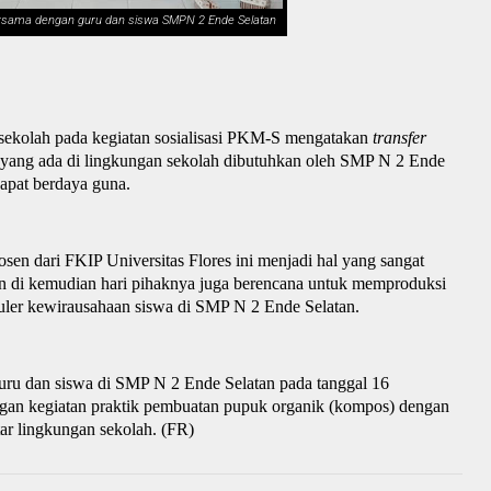
ersama dengan guru dan siswa SMPN 2 Ende Selatan
 sekolah pada kegiatan sosialisasi PKM-S mengatakan
t
ransfer
 yang ada di lingkungan sekolah dibutuhkan oleh SMP
N
2 Ende
dapat berdaya guna.
sen dari FKIP Universitas Flores ini menjadi hal yang sangat
 di kemudian hari pihaknya juga berencana untuk memproduksi
kuler kewirausahaan siswa di SMP
N 2 Ende Selatan.
guru dan siswa di SMP
N
2 Ende Selatan
pada tanggal 16
ngan kegiatan praktik pembuatan
p
upuk
o
rganik (
k
ompos) dengan
ar lingkungan sekolah.
(FR)