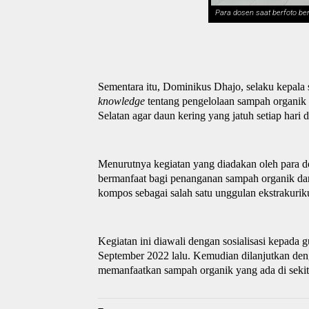
Para dosen saat berfoto b
Sementara itu, Dominikus Dhajo, selaku kepala
k
nowledge
tentang pengelolaan sampah organik
Selatan agar daun kering yang jatuh setiap hari 
Menurutnya kegiatan yang diadakan oleh para do
bermanfaat bagi penangan
an
sampah organik dan
kompos sebagai salah satu unggulan ekstrakuri
Kegiatan
ini
diawali dengan sosialisasi kepada 
September 2022
lalu. Kemudian
dilanjutkan de
memanfaatkan sampah organik yang ada di sekit