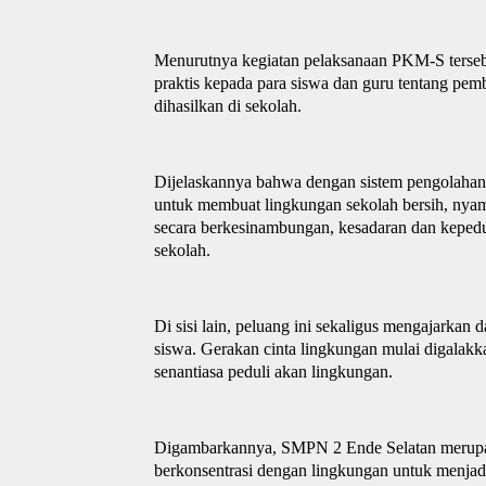
Menurutnya kegiatan pelaksan
a
an PKM-S terse
praktis kepada para siswa dan guru
tentang
pemb
dihasilkan di sekolah.
Dijelaska
n
nya bahwa dengan sistem pengolahan
untuk membuat lingkungan sekolah bersih, nyama
secara berkesinambungan, kesadaran dan kepedu
sekolah.
Di sisi lain, peluang ini sekaligus mengajarka
siswa. Gerakan cinta lingkungan mulai digalakk
senantiasa peduli akan lingkungan.
Digambarkannya, SMPN 2 Ende Selatan merupak
berko
n
se
n
trasi dengan lingkungan untuk menjad