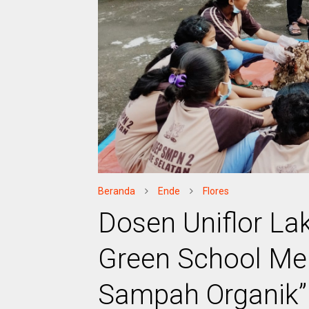
Beranda
Ende
Flores
Dosen Uniflor L
Green School Mel
Sampah Organik”