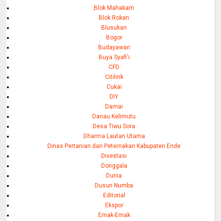
Blok Mahakam
Blok Rokan
Blusukan
Bogor
Budayawan
Buya Syafi'i
CFD
Citilink
Cukai
DIY
Damai
Danau Kelimutu
Desa Tiwu Sora
Dharma Lautan Utama
Dinas Pertanian dan Peternakan Kabupaten Ende
Divestasi
Donggala
Dunia
Dusun Numba
Editorial
Ekspor
Emak-Emak