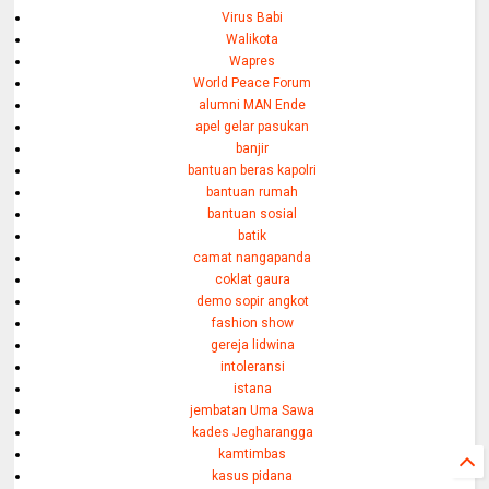
Virus Babi
Walikota
Wapres
World Peace Forum
alumni MAN Ende
apel gelar pasukan
banjir
bantuan beras kapolri
bantuan rumah
bantuan sosial
batik
camat nangapanda
coklat gaura
demo sopir angkot
fashion show
gereja lidwina
intoleransi
istana
jembatan Uma Sawa
kades Jegharangga
kamtimbas
kasus pidana