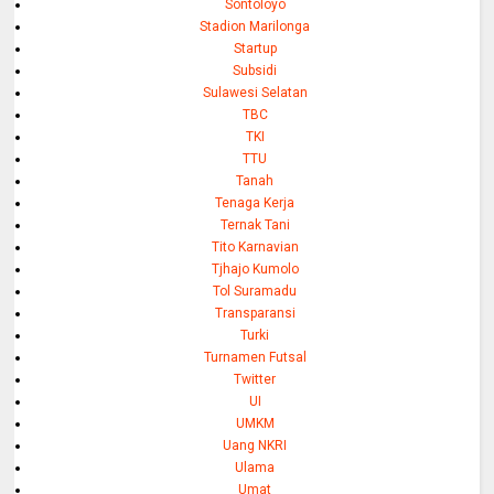
Sontoloyo
Stadion Marilonga
Startup
Subsidi
Sulawesi Selatan
TBC
TKI
TTU
Tanah
Tenaga Kerja
Ternak Tani
Tito Karnavian
Tjhajo Kumolo
Tol Suramadu
Transparansi
Turki
Turnamen Futsal
Twitter
UI
UMKM
Uang NKRI
Ulama
Umat