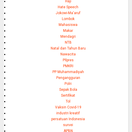
Haji
Hate Speech
Jokowi-Ma'aruf
Lombok
Mahasiswa
Makar
Mendagri
NTB
Natal dan Tahun Baru
Nawacita
PIlpres
PMKRI
PP Muhammadiyah
Pengangguran
Polri
Sepak Bola
Sertifikat
Tol
Vaksin Covid-19
industri kreatif
persatuan Indonesia
survei
APBN