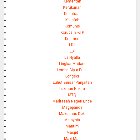
Kementan
Kerukunan
Kesatuan
Khilafah
Komunis
Korupsi E-KTP
Krismon
LDII
LSI
La Nyalla
Lingkar Madani
Lomba Cipta Puisi
Longsor
Luhut Binsar Panjaitan
Lukman Hakim
MTQ
Madrasah Negeri Ende
Magepanda
Maksimus Deki
Malaysia
Maritim
Masjid
Maxi Mari