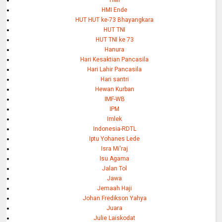
HMI Ende
HUT HUT ke-73 Bhayangkara
HUT TNI
HUT TNI ke 73
Hanura
Hari Kesaktian Pancasila
Hari Lahir Pancasila
Hari santri
Hewan Kurban
IMF-WB
IPM
Imlek
Indonesia-RDTL
Iptu Yohanes Lede
Isra Mi'raj
Isu Agama
Jalan Tol
Jawa
Jemaah Haji
Johan Fredikson Yahya
Juara
Julie Laiskodat