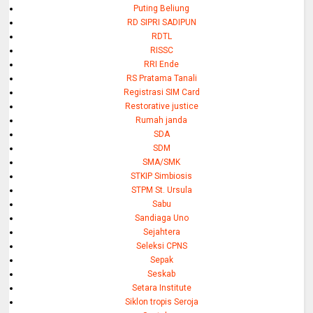
Puting Beliung
RD SIPRI SADIPUN
RDTL
RISSC
RRI Ende
RS Pratama Tanali
Registrasi SIM Card
Restorative justice
Rumah janda
SDA
SDM
SMA/SMK
STKIP Simbiosis
STPM St. Ursula
Sabu
Sandiaga Uno
Sejahtera
Seleksi CPNS
Sepak
Seskab
Setara Institute
Siklon tropis Seroja