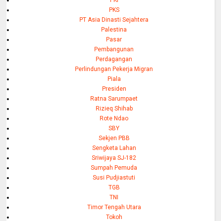
PKS
PT Asia Dinasti Sejahtera
Palestina
Pasar
Pembangunan
Perdagangan
Perlindungan Pekerja Migran
Piala
Presiden
Ratna Sarumpaet
Rizieq Shihab
Rote Ndao
SBY
Sekjen PBB
Sengketa Lahan
Sriwijaya SJ-182
Sumpah Pemuda
Susi Pudjiastuti
TGB
TNI
Timor Tengah Utara
Tokoh