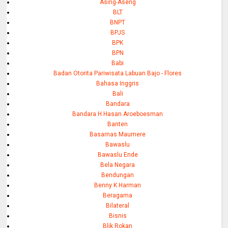
Asing-Aseng
BLT
BNPT
BPJS
BPK
BPN
Babi
Badan Otorita Pariwisata Labuan Bajo - Flores
Bahasa Inggris
Bali
Bandara
Bandara H Hasan Aroeboesman
Banten
Basarnas Maumere
Bawaslu
Bawaslu Ende
Bela Negara
Bendungan
Benny K Harman
Beragama
Bilateral
Bisnis
Blik Rokan