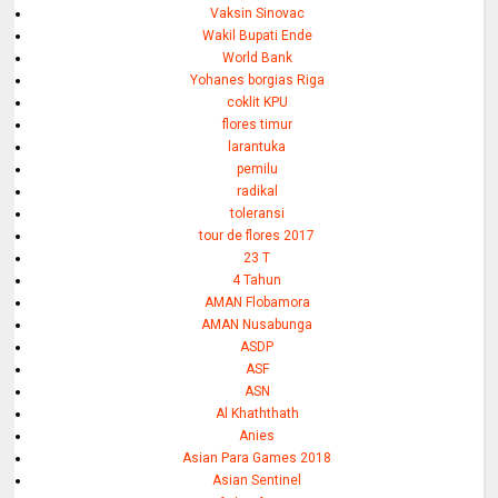
Vaksin Sinovac
Wakil Bupati Ende
World Bank
Yohanes borgias Riga
coklit KPU
flores timur
larantuka
pemilu
radikal
toleransi
tour de flores 2017
23 T
4 Tahun
AMAN Flobamora
AMAN Nusabunga
ASDP
ASF
ASN
Al Khaththath
Anies
Asian Para Games 2018
Asian Sentinel