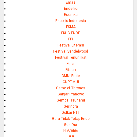
Emas
Ende lio
Esemka
Esports Indonesia
FKMA
FKUB ENDE
FPI
Festival Literasi
Festival Sandelwood
Festival Tenun Ikat
Final
Fitnah
GMNI Ende
GNPF MUI
Game of Thrones
Ganjar Pranowo
Gempa. Tsunami
Gerindra
Golkar NTT
Guru Tidak Tetap Ende
Gus Dur
HIV/Aids
HMI