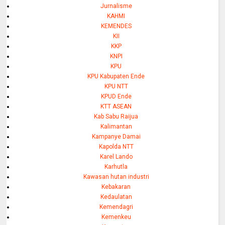
Jurnalisme
KAHMI
KEMENDES
KII
KKP
KNPI
KPU
KPU Kabupaten Ende
KPU NTT
KPUD Ende
KTT ASEAN
Kab Sabu Raijua
Kalimantan
Kampanye Damai
Kapolda NTT
Karel Lando
Karhutla
Kawasan hutan industri
Kebakaran
Kedaulatan
Kemendagri
Kemenkeu