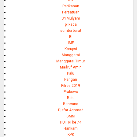
Perikanan
Persatuan
Sri Mulyani
pilkada
sumba barat
BI
IMF
Korupsi
Manggarai
Manggarai Timur
Maáruf Amin
Palu
Pangan
Pilres 2019
Prabowo
Belu
Bencana
Djafar Achmad
GMNI
HUT RI ke 74
Hankam
KPK