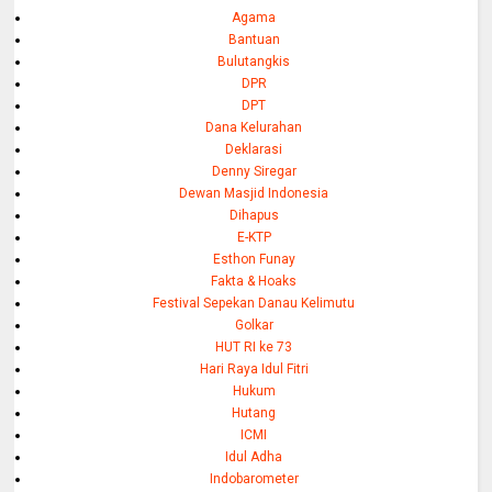
Agama
Bantuan
Bulutangkis
DPR
DPT
Dana Kelurahan
Deklarasi
Denny Siregar
Dewan Masjid Indonesia
Dihapus
E-KTP
Esthon Funay
Fakta & Hoaks
Festival Sepekan Danau Kelimutu
Golkar
HUT RI ke 73
Hari Raya Idul Fitri
Hukum
Hutang
ICMI
Idul Adha
Indobarometer