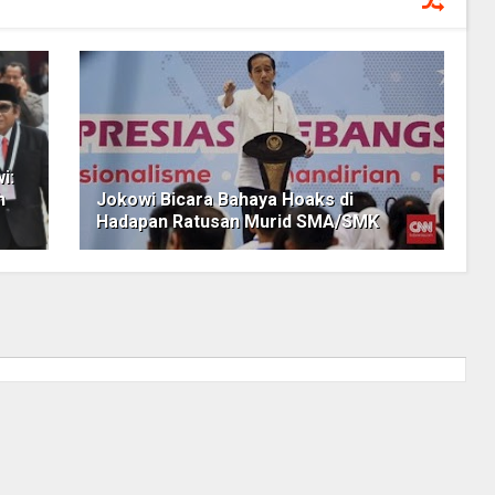
i:
h
Jokowi Bicara Bahaya Hoaks di
Hadapan Ratusan Murid SMA/SMK