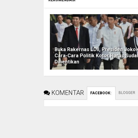
Buka Rakernas LDII, Presiden Jokow
Cara-Cara Politik Kotor Harus Suda
Dihentikan
KOMENTAR
BLOGGER
FACEBOOK
: