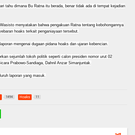
ari tahu dimana Bu Ratna itu berada, benar tidak ada di tempat kejadian
yo Wasisto menyatakan bahwa pengakuan Ratna tentang kebohongannya
ebaran hoaks terkait penganiayaan tersebut.
laporan mengenai dugaan pidana hoaks dan ujaran kebencian.
orkan sejumlah tokoh politik seperti calon presiden nomor urut 02
Bicara Prabowo-Sandiaga, Dahnil Anzar Simanjuntak.
uruh laporan yang masuk.
e
Hoaks
1494
11