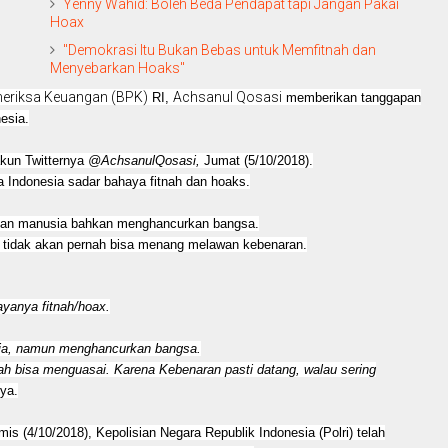
Yenny Wahid: Boleh Beda Pendapat tapi Jangan Pakai
Hoax
"Demokrasi Itu Bukan Bebas untuk Memfitnah dan
Menyebarkan Hoaks"
eriksa Keuangan (BPK)
Achsanul Qosasi
RI,
memberikan tanggapan
esia.
akun Twitternya
@AchsanulQosasi,
Jumat (5/10/2018).
 Indonesia sadar bahaya fitnah dan hoaks.
aban manusia bahkan menghancurkan bangsa.
s tidak akan pernah bisa menang melawan kebenaran.
yanya fitnah/hoax.
sia, namun menghancurkan bangsa.
nah bisa menguasai. Karena Kebenaran pasti datang, walau sering
ya.
s (4/10/2018), Kepolisian Negara Republik Indonesia (Polri) telah