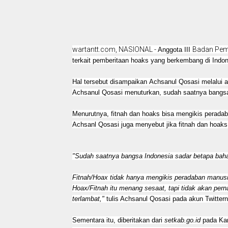
wartantt.com, NASIONAL -
Badan Pem
Anggota III
terkait pemberitaan hoaks yang berkembang di Indon
Hal tersebut disampaikan Achsanul Qosasi melalui 
Achsanul Qosasi menuturkan, sudah saatnya bangsa
Menurutnya, fitnah dan hoaks bisa mengikis perad
Achsanl Qosasi juga menyebut jika fitnah dan hoak
"Sudah saatnya bangsa Indonesia sadar betapa baha
Fitnah/Hoax tidak hanya mengikis peradaban manu
Hoax/Fitnah itu menang sesaat, tapi tidak akan per
terlambat,"
tulis Achsanul Qosasi pada akun Twittern
Sementara itu, diberitakan dari
setkab.go.id
pada Kami