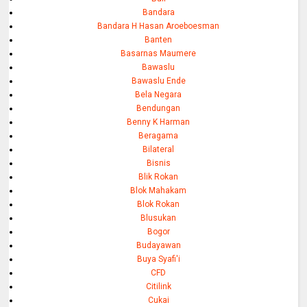
Bandara
Bandara H Hasan Aroeboesman
Banten
Basarnas Maumere
Bawaslu
Bawaslu Ende
Bela Negara
Bendungan
Benny K Harman
Beragama
Bilateral
Bisnis
Blik Rokan
Blok Mahakam
Blok Rokan
Blusukan
Bogor
Budayawan
Buya Syafi'i
CFD
Citilink
Cukai