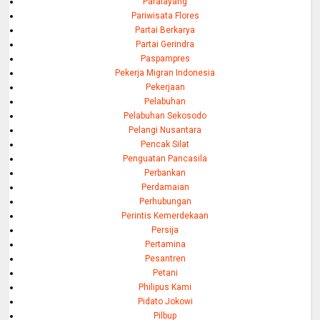
Paralayang
Pariwisata Flores
Partai Berkarya
Partai Gerindra
Paspampres
Pekerja Migran Indonesia
Pekerjaan
Pelabuhan
Pelabuhan Sekosodo
Pelangi Nusantara
Pencak Silat
Penguatan Pancasila
Perbankan
Perdamaian
Perhubungan
Perintis Kemerdekaan
Persija
Pertamina
Pesantren
Petani
Philipus Kami
Pidato Jokowi
Pilbup