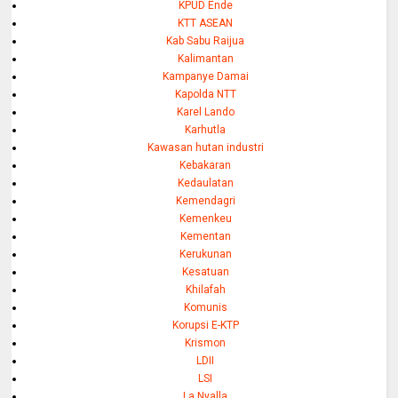
KPUD Ende
KTT ASEAN
Kab Sabu Raijua
Kalimantan
Kampanye Damai
Kapolda NTT
Karel Lando
Karhutla
Kawasan hutan industri
Kebakaran
Kedaulatan
Kemendagri
Kemenkeu
Kementan
Kerukunan
Kesatuan
Khilafah
Komunis
Korupsi E-KTP
Krismon
LDII
LSI
La Nyalla