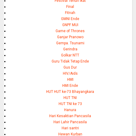
Festival Tenun Ikat
Final
Fitnah
GMNI Ende
GNPF MUI
Game of Thrones
Ganjar Pranowo
Gempa. Tsunami
Gerindra
Golkar NTT
Guru Tidak Tetap Ende
Gus Dur
HIV/Aids
HMI
HMI Ende
HUT HUT ke-73 Bhayangkara
HUT TNI
HUT TNI ke 73
Hanura
Hari Kesaktian Pancasila
Hari Lahir Pancasila
Hari santri
Hewan Kurban