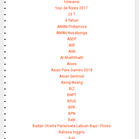
toleransi
tour de flores 2017
23 T
4 Tahun
AMAN Flobamora
AMAN Nusabunga
ASDP
ASF
ASN
Al Khaththath
Anies
Asian Para Games 2018
Asian Sentinel
Asing-Aseng
BLT
BNPT
BPJS
BPK
BPN
Babi
Badan Otorita Pariwisata Labuan Bajo - Flores
Bahasa Inggris
Bali