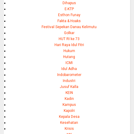
Dihapus
E-KTP
Esthon Funay
Fakta & Hoaks
Festival Sepekan Danau Kelimutu
Golkar
HUT RI ke 73
Hari Raya Idul Fitri
Hukum
Hutang
ICMI
Idul Adha
Indobarometer
Industri
Jusuf Kalla
KEIN
Kadin
Kampus
Kapolri
Kepala Desa
Kesehatan
Krisis