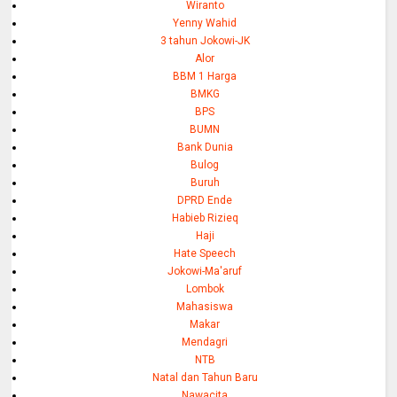
Wiranto
Yenny Wahid
3 tahun Jokowi-JK
Alor
BBM 1 Harga
BMKG
BPS
BUMN
Bank Dunia
Bulog
Buruh
DPRD Ende
Habieb Rizieq
Haji
Hate Speech
Jokowi-Ma'aruf
Lombok
Mahasiswa
Makar
Mendagri
NTB
Natal dan Tahun Baru
Nawacita