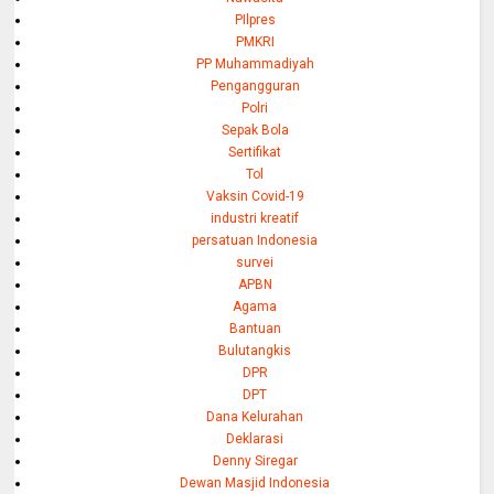
PIlpres
PMKRI
PP Muhammadiyah
Pengangguran
Polri
Sepak Bola
Sertifikat
Tol
Vaksin Covid-19
industri kreatif
persatuan Indonesia
survei
APBN
Agama
Bantuan
Bulutangkis
DPR
DPT
Dana Kelurahan
Deklarasi
Denny Siregar
Dewan Masjid Indonesia