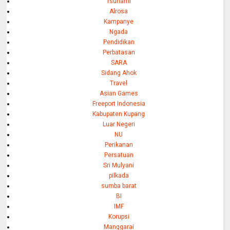
Tsunami
Alrosa
Kampanye
Ngada
Pendidikan
Perbatasan
SARA
Sidang Ahok
Travel
Asian Games
Freeport Indonesia
Kabupaten Kupang
Luar Negeri
NU
Perikanan
Persatuan
Sri Mulyani
pilkada
sumba barat
BI
IMF
Korupsi
Manggarai