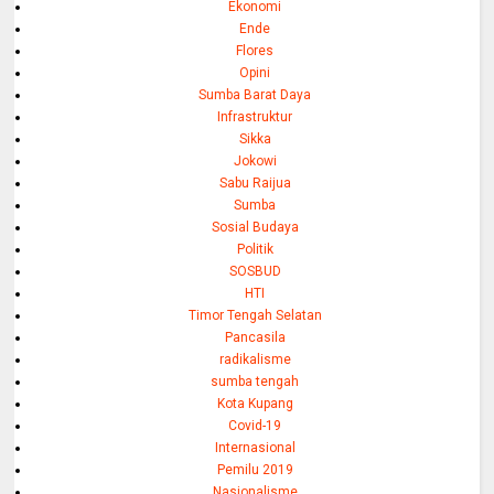
Ekonomi
Ende
Flores
Opini
Sumba Barat Daya
Infrastruktur
Sikka
Jokowi
Sabu Raijua
Sumba
Sosial Budaya
Politik
SOSBUD
HTI
Timor Tengah Selatan
Pancasila
radikalisme
sumba tengah
Kota Kupang
Covid-19
Internasional
Pemilu 2019
Nasionalisme