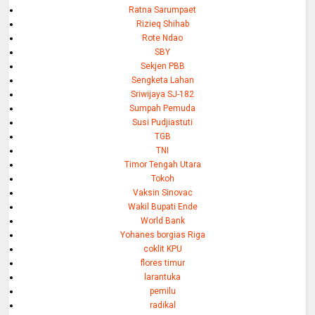
Ratna Sarumpaet
Rizieq Shihab
Rote Ndao
SBY
Sekjen PBB
Sengketa Lahan
Sriwijaya SJ-182
Sumpah Pemuda
Susi Pudjiastuti
TGB
TNI
Timor Tengah Utara
Tokoh
Vaksin Sinovac
Wakil Bupati Ende
World Bank
Yohanes borgias Riga
coklit KPU
flores timur
larantuka
pemilu
radikal