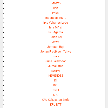
IMF-WB
IPM
Imlek
Indonesia-RDTL
Iptu Yohanes Lede
Isra Mi'raj
Isu Agama
Jalan Tol
Jawa
Jemaah Haji
Johan Fredikson Yahya
Juara
Julie Laiskodat
Jurnalisme
KAHMI
KEMENDES
KII
KKP
KNPI
KPU
KPU Kabupaten Ende
KPU NTT