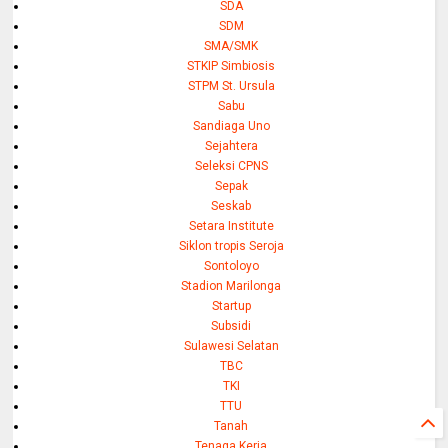
SDA
SDM
SMA/SMK
STKIP Simbiosis
STPM St. Ursula
Sabu
Sandiaga Uno
Sejahtera
Seleksi CPNS
Sepak
Seskab
Setara Institute
Siklon tropis Seroja
Sontoloyo
Stadion Marilonga
Startup
Subsidi
Sulawesi Selatan
TBC
TKI
TTU
Tanah
Tenaga Kerja