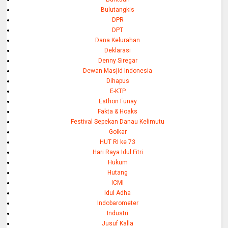
Bulutangkis
DPR
DPT
Dana Kelurahan
Deklarasi
Denny Siregar
Dewan Masjid Indonesia
Dihapus
E-KTP
Esthon Funay
Fakta & Hoaks
Festival Sepekan Danau Kelimutu
Golkar
HUT RI ke 73
Hari Raya Idul Fitri
Hukum
Hutang
ICMI
Idul Adha
Indobarometer
Industri
Jusuf Kalla