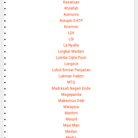
Kesatuan
Khilafah
Komunis
Korupsi E-KTP
Krismon
LDII
LSI
La Nyalla
Lingkar Madani
Lomba Cipta Puisi
Longsor
Luhut Binsar Panjaitan
Lukman Hakim
MTQ
Madrasah Negeri Ende
Magepanda
Maksimus Deki
Malaysia
Maritim
Masjid
Maxi Mari
Medan
Media