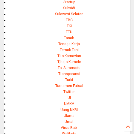
Startup
Subsidi
Sulawesi Selatan
TBC
TKI
TTU
Tanah
Tenaga Kerja
Ternak Tani
Tito Karnavian
Tjhajo Kumolo
Tol Suramadu
Transparansi
Turki
Turnamen Futsal
Twitter
UI
UMKM
Uang NKRI
Ulama
Umat
Virus Babi
Walikota