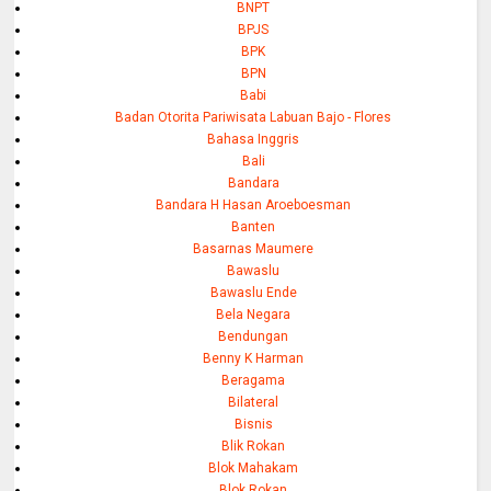
BNPT
BPJS
BPK
BPN
Babi
Badan Otorita Pariwisata Labuan Bajo - Flores
Bahasa Inggris
Bali
Bandara
Bandara H Hasan Aroeboesman
Banten
Basarnas Maumere
Bawaslu
Bawaslu Ende
Bela Negara
Bendungan
Benny K Harman
Beragama
Bilateral
Bisnis
Blik Rokan
Blok Mahakam
Blok Rokan