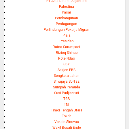
PT Asia Dinasti Sejahtera
Palestina
Pasar
Pembangunan
Perdagangan
Perlindungan Pekerja Migran
Piala
Presiden
Ratna Sarumpaet
Rizieq Shihab
Rote Ndao
SBY
Sekjen PBB
Sengketa Lahan
Sriwijaya SJ-182
Sumpah Pemuda
Susi Pudjiastuti
TGB
TNI
Timor Tengah Utara
Tokoh
Vaksin Sinovac
Wakil Bupati Ende