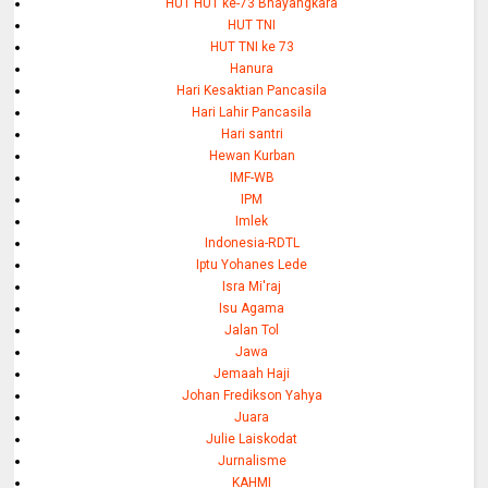
HUT HUT ke-73 Bhayangkara
HUT TNI
HUT TNI ke 73
Hanura
Hari Kesaktian Pancasila
Hari Lahir Pancasila
Hari santri
Hewan Kurban
IMF-WB
IPM
Imlek
Indonesia-RDTL
Iptu Yohanes Lede
Isra Mi'raj
Isu Agama
Jalan Tol
Jawa
Jemaah Haji
Johan Fredikson Yahya
Juara
Julie Laiskodat
Jurnalisme
KAHMI