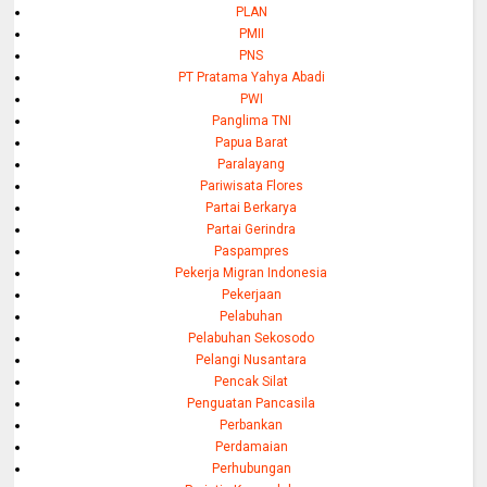
PLAN
PMII
PNS
PT Pratama Yahya Abadi
PWI
Panglima TNI
Papua Barat
Paralayang
Pariwisata Flores
Partai Berkarya
Partai Gerindra
Paspampres
Pekerja Migran Indonesia
Pekerjaan
Pelabuhan
Pelabuhan Sekosodo
Pelangi Nusantara
Pencak Silat
Penguatan Pancasila
Perbankan
Perdamaian
Perhubungan