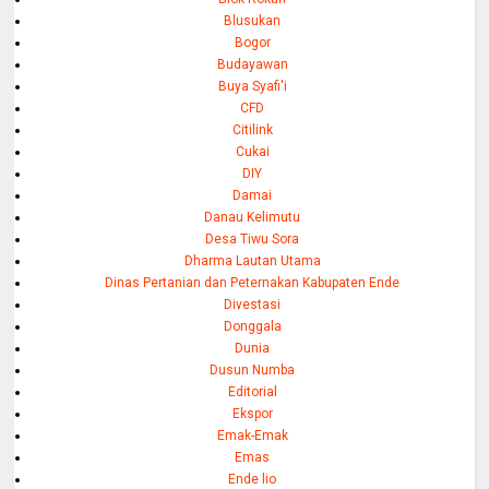
Blusukan
Bogor
Budayawan
Buya Syafi'i
CFD
Citilink
Cukai
DIY
Damai
Danau Kelimutu
Desa Tiwu Sora
Dharma Lautan Utama
Dinas Pertanian dan Peternakan Kabupaten Ende
Divestasi
Donggala
Dunia
Dusun Numba
Editorial
Ekspor
Emak-Emak
Emas
Ende lio