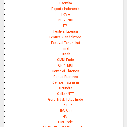
Esemka
Esports Indonesia
FKMA
FKUB ENDE
FPI
Festival Literasi
Festival Sandelwood
Festival Tenun Ikat
Final
Fitnah
GMNI Ende
GNPF MUI
Game of Thrones
Ganjar Pranowo
Gempa. Tsunami
Gerindra
Golkar NTT
Guru Tidak Tetap Ende
Gus Dur
HIV/Aids
HMI
HMI Ende