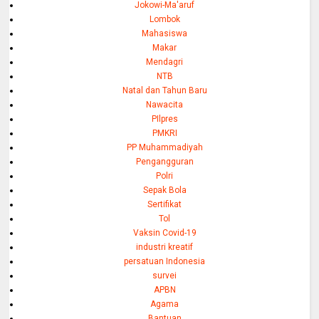
Jokowi-Ma'aruf
Lombok
Mahasiswa
Makar
Mendagri
NTB
Natal dan Tahun Baru
Nawacita
PIlpres
PMKRI
PP Muhammadiyah
Pengangguran
Polri
Sepak Bola
Sertifikat
Tol
Vaksin Covid-19
industri kreatif
persatuan Indonesia
survei
APBN
Agama
Bantuan