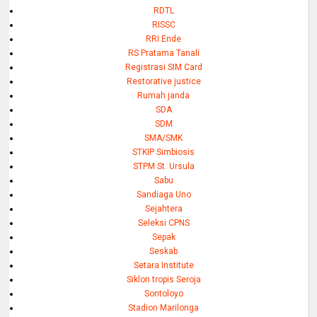
RDTL
RISSC
RRI Ende
RS Pratama Tanali
Registrasi SIM Card
Restorative justice
Rumah janda
SDA
SDM
SMA/SMK
STKIP Simbiosis
STPM St. Ursula
Sabu
Sandiaga Uno
Sejahtera
Seleksi CPNS
Sepak
Seskab
Setara Institute
Siklon tropis Seroja
Sontoloyo
Stadion Marilonga