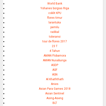
World Bank
Yohanes borgias Riga
coklit KPU
flores timur
larantuka
pemilu
radikal
toleransi
tour de flores 2017
23 T
4 Tahun
AMAN Flobamora
AMAN Nusabunga
ASDP
ASF
ASN
Al Khaththath
Anies
Asian Para Games 2018
Asian Sentinel
Asing-Aseng
BLT