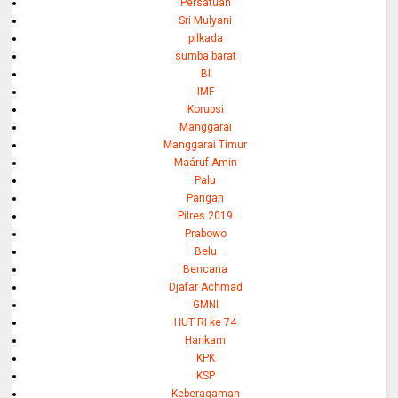
Persatuan
Sri Mulyani
pilkada
sumba barat
BI
IMF
Korupsi
Manggarai
Manggarai Timur
Maáruf Amin
Palu
Pangan
Pilres 2019
Prabowo
Belu
Bencana
Djafar Achmad
GMNI
HUT RI ke 74
Hankam
KPK
KSP
Keberagaman