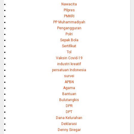
Nawacita
PIlpres
PMKRI
PP Muhammadiyah
Pengangguran
Polri
Sepak Bola
Sertifikat
Tol
Vaksin Covid-19
industri kreatif
persatuan Indonesia
survei
APBN
Agama
Bantuan
Bulutangkis
DPR
DPT
Dana Kelurahan
Deklarasi
Denny Siregar