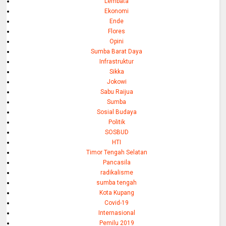
Lembata
Ekonomi
Ende
Flores
Opini
Sumba Barat Daya
Infrastruktur
Sikka
Jokowi
Sabu Raijua
Sumba
Sosial Budaya
Politik
SOSBUD
HTI
Timor Tengah Selatan
Pancasila
radikalisme
sumba tengah
Kota Kupang
Covid-19
Internasional
Pemilu 2019