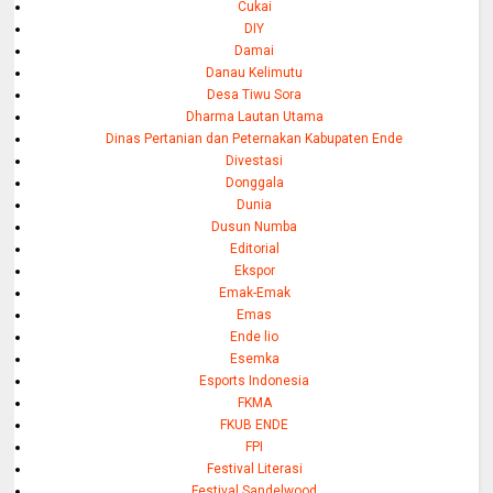
Cukai
DIY
Damai
Danau Kelimutu
Desa Tiwu Sora
Dharma Lautan Utama
Dinas Pertanian dan Peternakan Kabupaten Ende
Divestasi
Donggala
Dunia
Dusun Numba
Editorial
Ekspor
Emak-Emak
Emas
Ende lio
Esemka
Esports Indonesia
FKMA
FKUB ENDE
FPI
Festival Literasi
Festival Sandelwood