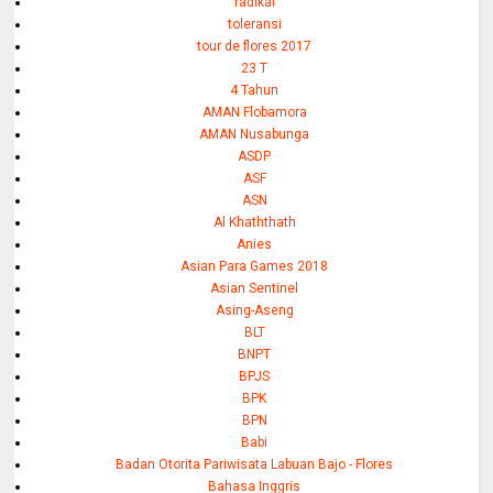
radikal
toleransi
tour de flores 2017
23 T
4 Tahun
AMAN Flobamora
AMAN Nusabunga
ASDP
ASF
ASN
Al Khaththath
Anies
Asian Para Games 2018
Asian Sentinel
Asing-Aseng
BLT
BNPT
BPJS
BPK
BPN
Babi
Badan Otorita Pariwisata Labuan Bajo - Flores
Bahasa Inggris