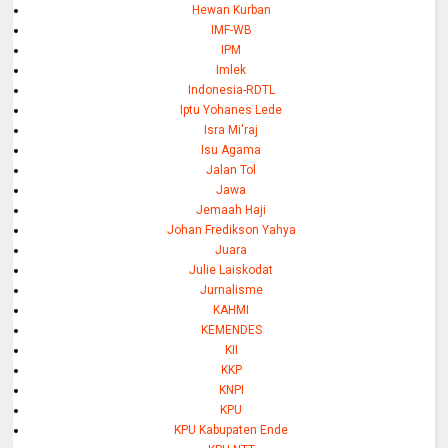
Hewan Kurban
IMF-WB
IPM
Imlek
Indonesia-RDTL
Iptu Yohanes Lede
Isra Mi'raj
Isu Agama
Jalan Tol
Jawa
Jemaah Haji
Johan Fredikson Yahya
Juara
Julie Laiskodat
Jurnalisme
KAHMI
KEMENDES
KII
KKP
KNPI
KPU
KPU Kabupaten Ende