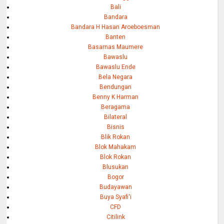
Bali
Bandara
Bandara H Hasan Aroeboesman
Banten
Basarnas Maumere
Bawaslu
Bawaslu Ende
Bela Negara
Bendungan
Benny K Harman
Beragama
Bilateral
Bisnis
Blik Rokan
Blok Mahakam
Blok Rokan
Blusukan
Bogor
Budayawan
Buya Syafi'i
CFD
Citilink