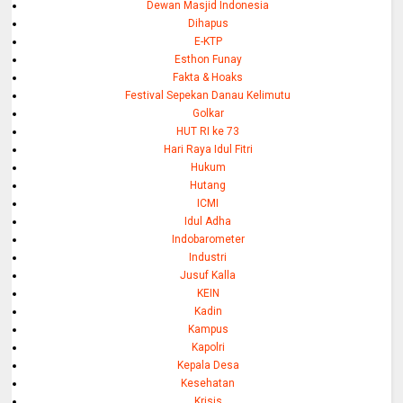
Dewan Masjid Indonesia
Dihapus
E-KTP
Esthon Funay
Fakta & Hoaks
Festival Sepekan Danau Kelimutu
Golkar
HUT RI ke 73
Hari Raya Idul Fitri
Hukum
Hutang
ICMI
Idul Adha
Indobarometer
Industri
Jusuf Kalla
KEIN
Kadin
Kampus
Kapolri
Kepala Desa
Kesehatan
Krisis