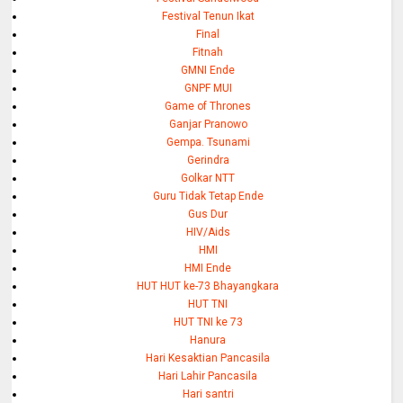
Festival Tenun Ikat
Final
Fitnah
GMNI Ende
GNPF MUI
Game of Thrones
Ganjar Pranowo
Gempa. Tsunami
Gerindra
Golkar NTT
Guru Tidak Tetap Ende
Gus Dur
HIV/Aids
HMI
HMI Ende
HUT HUT ke-73 Bhayangkara
HUT TNI
HUT TNI ke 73
Hanura
Hari Kesaktian Pancasila
Hari Lahir Pancasila
Hari santri