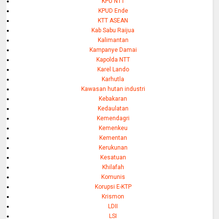
KPU NTT
KPUD Ende
KTT ASEAN
Kab Sabu Raijua
Kalimantan
Kampanye Damai
Kapolda NTT
Karel Lando
Karhutla
Kawasan hutan industri
Kebakaran
Kedaulatan
Kemendagri
Kemenkeu
Kementan
Kerukunan
Kesatuan
Khilafah
Komunis
Korupsi E-KTP
Krismon
LDII
LSI