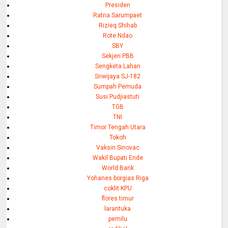
Presiden
Ratna Sarumpaet
Rizieq Shihab
Rote Ndao
SBY
Sekjen PBB
Sengketa Lahan
Sriwijaya SJ-182
Sumpah Pemuda
Susi Pudjiastuti
TGB
TNI
Timor Tengah Utara
Tokoh
Vaksin Sinovac
Wakil Bupati Ende
World Bank
Yohanes borgias Riga
coklit KPU
flores timur
larantuka
pemilu