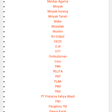
Mimbar Agama
Minyak
Minyak Goreng
Minyak Tanah
Moke
Mosalaki
Muslim
No Golput
OECD
OJK
OTT
Ombudsman
Osis
PAN
PELITA
PKP
PLAN
PMII
PNS
PT Pratama Yahya Abadi
PWI
Panglima TNI
Papua Barat