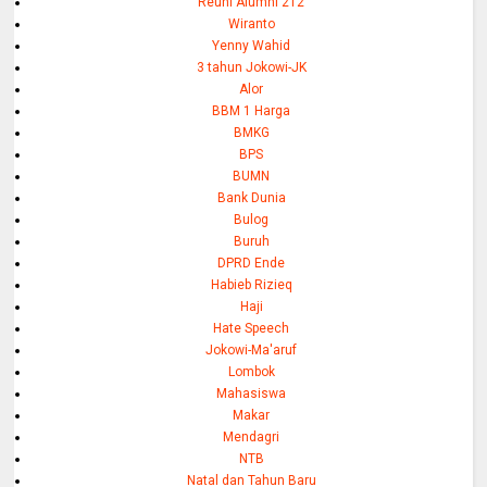
Reuni Alumni 212
Wiranto
Yenny Wahid
3 tahun Jokowi-JK
Alor
BBM 1 Harga
BMKG
BPS
BUMN
Bank Dunia
Bulog
Buruh
DPRD Ende
Habieb Rizieq
Haji
Hate Speech
Jokowi-Ma'aruf
Lombok
Mahasiswa
Makar
Mendagri
NTB
Natal dan Tahun Baru