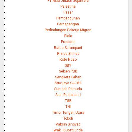
PT Asia Dinasti Sejahtera
Palestina
Pasar
Pembangunan
Perdagangan
Perlindungan Pekerja Migran
Piala
Presiden
Ratna Sarumpaet
Rizieq Shihab
Rote Ndao
SBY
Sekjen PBB
Sengketa Lahan
Sriwijaya SJ-182
Sumpah Pemuda
Susi Pudjiastuti
TGB
TNI
Timor Tengah Utara
Tokoh
Vaksin Sinovac
Wakil Bupati Ende