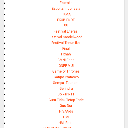
Esemka
Esports Indonesia
FKMA
FKUB ENDE
FPI
Festival Literasi
Festival Sandelwood
Festival Tenun Ikat
Final
Fitnah
GMNI Ende
GNPF MUI
Game of Thrones
Ganjar Pranowo
Gempa. Tsunami
Gerindra
Golkar NTT
Guru Tidak Tetap Ende
Gus Dur
HIV/Aids
HMI
HMI Ende