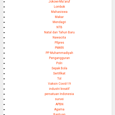
Jokowi-Ma'aruf
Lombok
Mahasiswa
Makar
Mendagri
NTB
Natal dan Tahun Baru
Nawacita
PIlpres
PMKRI
PP Muhammadiyah
Pengangguran
Polri
Sepak Bola
Sertifikat
Tol
Vaksin Covid-19
industri kreatif
persatuan Indonesia
survei
APBN
Agama
Bantuan