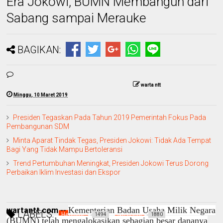
Era Jokowi, BUMN Membangun dari
Sabang sampai Merauke
BAGIKAN:
warta ntt
Minggu, 10 Maret 2019
Presiden Tegaskan Pada Tahun 2019 Pemerintah Fokus Pada
Pembangunan SDM
Minta Aparat Tindak Tegas, Presiden Jokowi: Tidak Ada Tempat
Bagi Yang Tidak Mampu Bertoleransi
Trend Pertumbuhan Meningkat, Presiden Jokowi Terus Dorong
Perbaikan Iklim Investasi dan Ekspor
Kementerian Badan Usaha Milik Negara
wartantt.com
--
LABELS:
Headline
Nasional
1494
1880
(BUMN) telah mengalokasikan sebagian besar dananya