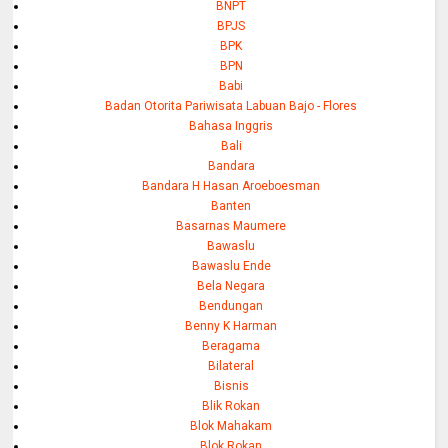
BNPT
BPJS
BPK
BPN
Babi
Badan Otorita Pariwisata Labuan Bajo - Flores
Bahasa Inggris
Bali
Bandara
Bandara H Hasan Aroeboesman
Banten
Basarnas Maumere
Bawaslu
Bawaslu Ende
Bela Negara
Bendungan
Benny K Harman
Beragama
Bilateral
Bisnis
Blik Rokan
Blok Mahakam
Blok Rokan