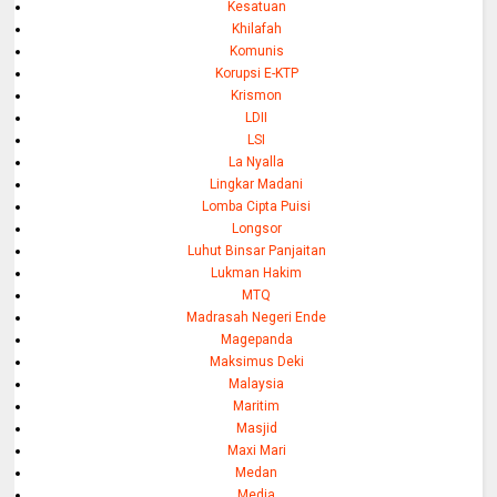
Kesatuan
Khilafah
Komunis
Korupsi E-KTP
Krismon
LDII
LSI
La Nyalla
Lingkar Madani
Lomba Cipta Puisi
Longsor
Luhut Binsar Panjaitan
Lukman Hakim
MTQ
Madrasah Negeri Ende
Magepanda
Maksimus Deki
Malaysia
Maritim
Masjid
Maxi Mari
Medan
Media