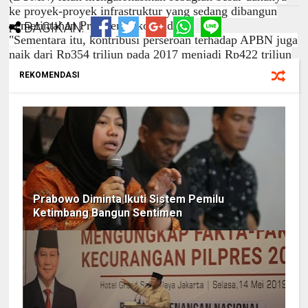
ke proyek-proyek infrastruktur yang sedang dibangun
pemerintahan Presiden Joko Widodo.
BAGIKAN:
"Sementara itu, kontribusi perseroan terhadap APBN juga
naik dari Rp354 triliun pada 2017 menjadi Rp422 triliun
pada 2018 yang merupakan wujud nyata kontribusi
REKOMENDASI
BUMN, juga selaras dengan program kerja Pak Jokowi
dalam membangun Indonesia mulai dari Sabang hingga
Merauke," kata Menteri Rini M Soemarno dalam siaran
pers, Rabu (6/3/2019).
BUMN telah mencatat kondisi perusahaan pelat merah
saat ini sedang menunjukkan tren positif dengan
membaiknya laporan kinerja keuangan sepanjang 2018.
Hal itu didasarkan laporan kinerja BUMN tahun lalu,
Prabowo Diminta Ikuti Sistem Pemilu
dimana aset, laba, ekuitas, belanja modal,
Ketimbang Bangun Sentimen
hingga kontribusi kepada APBN dalam bentuk pajak,
PNBP, dan dividen mengalami kenaikan cukup
signifikan.
"Kinerja positif ini akan kami jaga dan tingkatkan agar
BUMN dapat terus melayani negeri, menjadi agen
pembangunan yang berfokus pada peningkatan