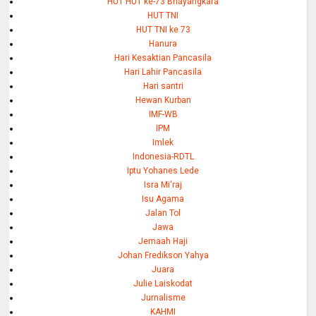
HUT HUT ke-73 Bhayangkara
HUT TNI
HUT TNI ke 73
Hanura
Hari Kesaktian Pancasila
Hari Lahir Pancasila
Hari santri
Hewan Kurban
IMF-WB
IPM
Imlek
Indonesia-RDTL
Iptu Yohanes Lede
Isra Mi'raj
Isu Agama
Jalan Tol
Jawa
Jemaah Haji
Johan Fredikson Yahya
Juara
Julie Laiskodat
Jurnalisme
KAHMI