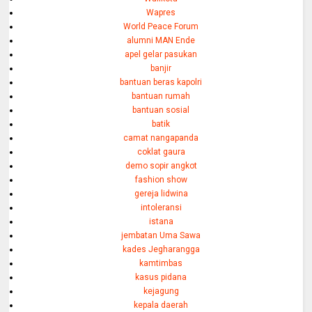
Wapres
World Peace Forum
alumni MAN Ende
apel gelar pasukan
banjir
bantuan beras kapolri
bantuan rumah
bantuan sosial
batik
camat nangapanda
coklat gaura
demo sopir angkot
fashion show
gereja lidwina
intoleransi
istana
jembatan Uma Sawa
kades Jegharangga
kamtimbas
kasus pidana
kejagung
kepala daerah