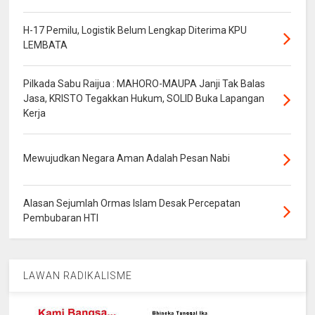
kerja, dan kerja demi kemajuan Indonesia," tambah Rini.
“BUMN juga harus lebih berperan aktif dalam mencetak
H-17 Pemilu, Logistik Belum Lengkap Diterima KPU
generasi muda bangsa yang produktif, kreatif, dan
LEMBATA
inovatif lewat program Spirit of Millennials. Program ini
bertujuan untuk mewadahi sekaligus mengajak para
karyawan muda BUMN berkontribusi membangun
Pilkada Sabu Raijua : MAHORO-MAUPA Janji Tak Balas
negeri," tutur Rini.
Jasa, KRISTO Tegakkan Hukum, SOLID Buka Lapangan
Kerja
Mewujudkan Negara Aman Adalah Pesan Nabi
Alasan Sejumlah Ormas Islam Desak Percepatan
Pembubaran HTI
LAWAN RADIKALISME