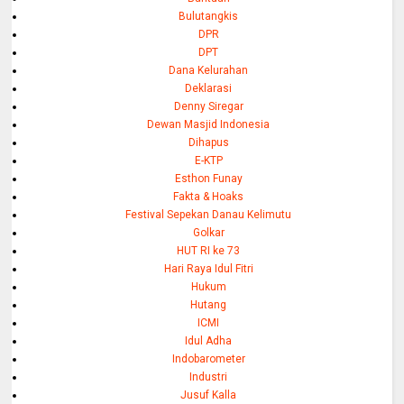
Bulutangkis
DPR
DPT
Dana Kelurahan
Deklarasi
Denny Siregar
Dewan Masjid Indonesia
Dihapus
E-KTP
Esthon Funay
Fakta & Hoaks
Festival Sepekan Danau Kelimutu
Golkar
HUT RI ke 73
Hari Raya Idul Fitri
Hukum
Hutang
ICMI
Idul Adha
Indobarometer
Industri
Jusuf Kalla