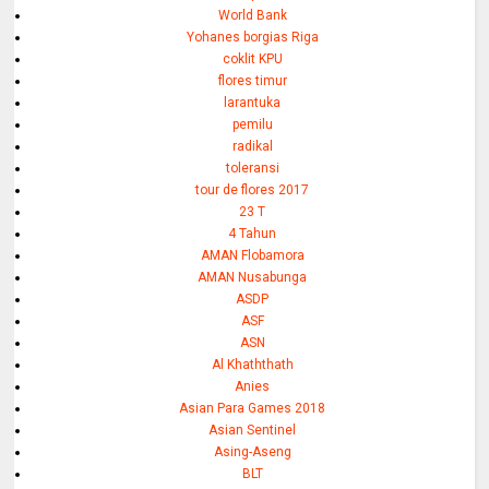
World Bank
Yohanes borgias Riga
coklit KPU
flores timur
larantuka
pemilu
radikal
toleransi
tour de flores 2017
23 T
4 Tahun
AMAN Flobamora
AMAN Nusabunga
ASDP
ASF
ASN
Al Khaththath
Anies
Asian Para Games 2018
Asian Sentinel
Asing-Aseng
BLT