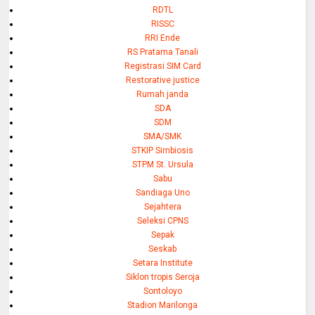
RDTL
RISSC
RRI Ende
RS Pratama Tanali
Registrasi SIM Card
Restorative justice
Rumah janda
SDA
SDM
SMA/SMK
STKIP Simbiosis
STPM St. Ursula
Sabu
Sandiaga Uno
Sejahtera
Seleksi CPNS
Sepak
Seskab
Setara Institute
Siklon tropis Seroja
Sontoloyo
Stadion Marilonga