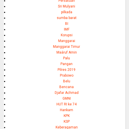
Persatuan
Sri Mulyani
pilkada
sumba barat
BI
IMF
Korupsi
Manggarai
Manggarai Timur
Maáruf Amin
Palu
Pangan
Pilres 2019
Prabowo
Belu
Bencana
Djafar Achmad
GMNI
HUT RI ke 74
Hankam
KPK
KSP
Keberagaman