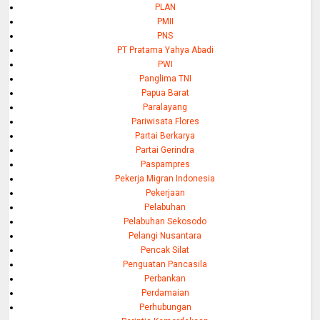
PLAN
PMII
PNS
PT Pratama Yahya Abadi
PWI
Panglima TNI
Papua Barat
Paralayang
Pariwisata Flores
Partai Berkarya
Partai Gerindra
Paspampres
Pekerja Migran Indonesia
Pekerjaan
Pelabuhan
Pelabuhan Sekosodo
Pelangi Nusantara
Pencak Silat
Penguatan Pancasila
Perbankan
Perdamaian
Perhubungan