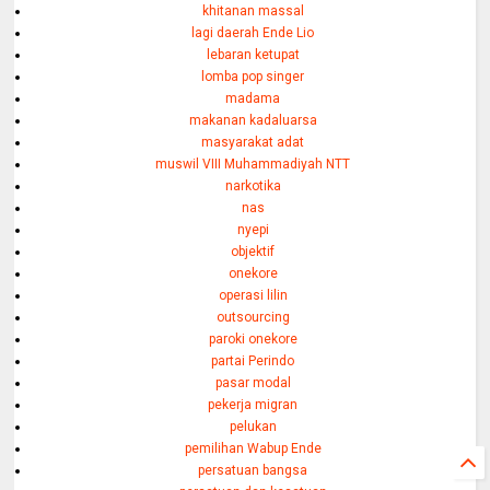
khitanan massal
lagi daerah Ende Lio
lebaran ketupat
lomba pop singer
madama
makanan kadaluarsa
masyarakat adat
muswil VIII Muhammadiyah NTT
narkotika
nas
nyepi
objektif
onekore
operasi lilin
outsourcing
paroki onekore
partai Perindo
pasar modal
pekerja migran
pelukan
pemilihan Wabup Ende
persatuan bangsa