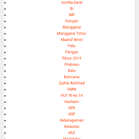
sumba barat
BI
IMF
Korupsi
Manggarai
Manggarai Timur
Maáruf Amin
Palu
Pangan
Pilres 2019
Prabowo
Belu
Bencana
Djafar Achmad
GMNI
HUT RI ke 74
Hankam
KPK
KSP
Keberagaman
Kelautan
MUI