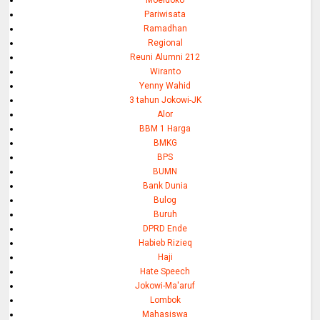
Moeldoko
Pariwisata
Ramadhan
Regional
Reuni Alumni 212
Wiranto
Yenny Wahid
3 tahun Jokowi-JK
Alor
BBM 1 Harga
BMKG
BPS
BUMN
Bank Dunia
Bulog
Buruh
DPRD Ende
Habieb Rizieq
Haji
Hate Speech
Jokowi-Ma'aruf
Lombok
Mahasiswa