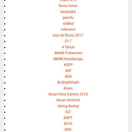
coklit KPU
flores timur
larantuka
pemilu
radikal
toleransi
tour de flores 2017
23 T
4 Tahun
AMAN Flobamora
AMAN Nusabunga
ASDP
ASF
ASN
Al Khaththath
Anies
Asian Para Games 2018
Asian Sentinel
Asing-Aseng
BLT
BNPT
BPJS
BPK