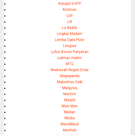
Korupsi E-KTP
Krismon
LDII
LSI
La Nyalla
Lingkar Madani
Lomba Cipta Puisi
Longsor
Luhut Binsar Panjaitan
Lukman Hakim
MTQ
Madrasah Negeri Ende
Magepanda
Maksimus Deki
Malaysia
Maritim
Masjid
Maxi Mari
Medan
Media
Mendikbud
Menhub