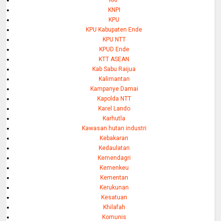
KKP
KNPI
KPU
KPU Kabupaten Ende
KPU NTT
KPUD Ende
KTT ASEAN
Kab Sabu Raijua
Kalimantan
Kampanye Damai
Kapolda NTT
Karel Lando
Karhutla
Kawasan hutan industri
Kebakaran
Kedaulatan
Kemendagri
Kemenkeu
Kementan
Kerukunan
Kesatuan
Khilafah
Komunis