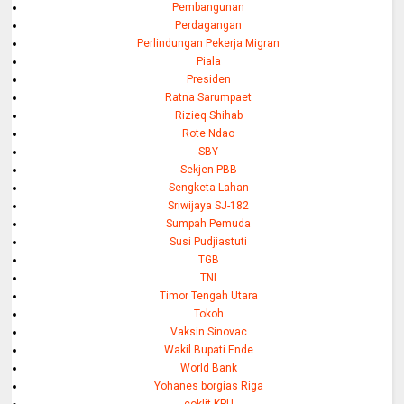
Pembangunan
Perdagangan
Perlindungan Pekerja Migran
Piala
Presiden
Ratna Sarumpaet
Rizieq Shihab
Rote Ndao
SBY
Sekjen PBB
Sengketa Lahan
Sriwijaya SJ-182
Sumpah Pemuda
Susi Pudjiastuti
TGB
TNI
Timor Tengah Utara
Tokoh
Vaksin Sinovac
Wakil Bupati Ende
World Bank
Yohanes borgias Riga