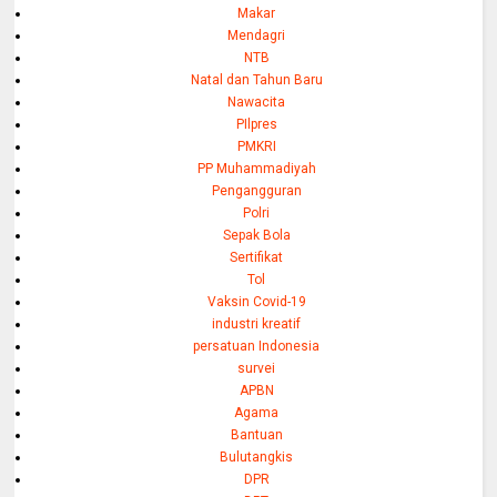
Makar
Mendagri
NTB
Natal dan Tahun Baru
Nawacita
PIlpres
PMKRI
PP Muhammadiyah
Pengangguran
Polri
Sepak Bola
Sertifikat
Tol
Vaksin Covid-19
industri kreatif
persatuan Indonesia
survei
APBN
Agama
Bantuan
Bulutangkis
DPR