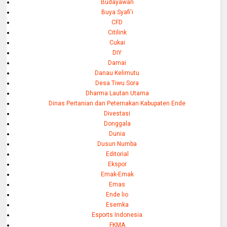
Budayawan
Buya Syafi'i
CFD
Citilink
Cukai
DIY
Damai
Danau Kelimutu
Desa Tiwu Sora
Dharma Lautan Utama
Dinas Pertanian dan Peternakan Kabupaten Ende
Divestasi
Donggala
Dunia
Dusun Numba
Editorial
Ekspor
Emak-Emak
Emas
Ende lio
Esemka
Esports Indonesia
FKMA