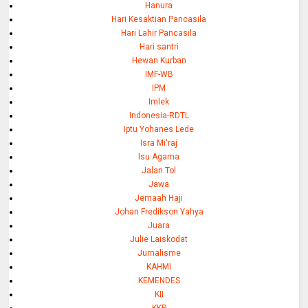
Hanura
Hari Kesaktian Pancasila
Hari Lahir Pancasila
Hari santri
Hewan Kurban
IMF-WB
IPM
Imlek
Indonesia-RDTL
Iptu Yohanes Lede
Isra Mi'raj
Isu Agama
Jalan Tol
Jawa
Jemaah Haji
Johan Fredikson Yahya
Juara
Julie Laiskodat
Jurnalisme
KAHMI
KEMENDES
KII