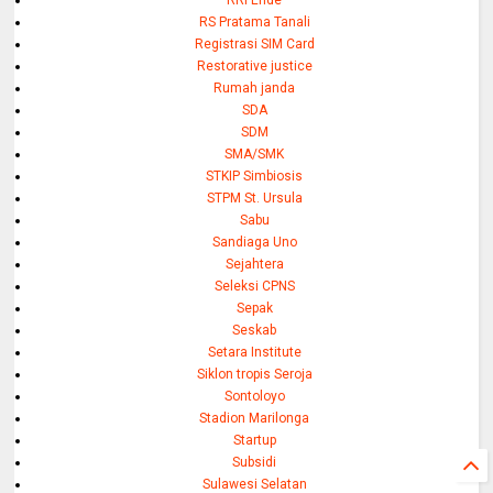
RRI Ende
RS Pratama Tanali
Registrasi SIM Card
Restorative justice
Rumah janda
SDA
SDM
SMA/SMK
STKIP Simbiosis
STPM St. Ursula
Sabu
Sandiaga Uno
Sejahtera
Seleksi CPNS
Sepak
Seskab
Setara Institute
Siklon tropis Seroja
Sontoloyo
Stadion Marilonga
Startup
Subsidi
Sulawesi Selatan