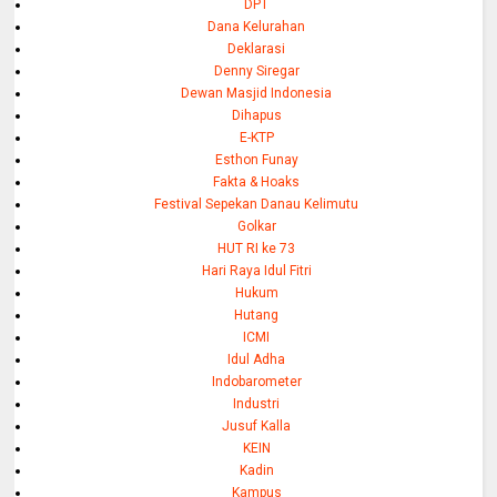
DPT
Dana Kelurahan
Deklarasi
Denny Siregar
Dewan Masjid Indonesia
Dihapus
E-KTP
Esthon Funay
Fakta & Hoaks
Festival Sepekan Danau Kelimutu
Golkar
HUT RI ke 73
Hari Raya Idul Fitri
Hukum
Hutang
ICMI
Idul Adha
Indobarometer
Industri
Jusuf Kalla
KEIN
Kadin
Kampus